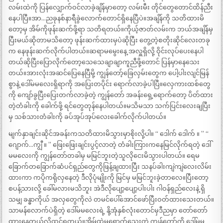
လမ်းထဲကို ပြန်လျှောက်ဝင်လာခဲ့ချိန်မှာတော့ လမ်းမီး တိုင်တွေတောင်ထိန်ညီး
နေပါပြီ။အာ…ညခုနစ်နာရီခွဲလောက်တောင်ရှိနေပြီပဲ။အချိန်ကို သတိထားမိ
တော့မှ အိမ်ကိုဖုန်းဆက်ဖို့ရာ သတိရတယ်။ကိုယ့်ဇာတ်လမ်းက ဘယ်အချိန်မှ
ပြီးမယ်ဆိုတာမသိတော့ ဖုန်းဆက်ထားမှပဲဆိုပြီး တွေ့တဲ့စတိုးဆိုင်လေးတခု
က နေဖုန်းဆက်လိုက်ပါတယ်။ဆရာမမွေးနေ့ အလှူရှိလို့ ဝိုင်းလုပ်ပေးနေပါ
တယ်ဆိုပြီးပြောလိုက်တော့သေသေချာချာကူညီဖို့တောင် ပြန်မှာနေသေး
တယ်။အားလုံးအဆင်ပြေနေပြီမို့ ကျွန်တော့်ခြေလှမ်းတွေက ပေါ့ပါးလျင်မြန်
စွာနဲ့ ဒေါ်မမလေးရှိရာကို အပြေးတပိုင်း ရောက်လာခဲ့ပါပြီ။လှေကားထစ်တွေ
ကို ကျော်ခွပြီးပြေးတက်လာခဲ့တဲ့ ကျွန်တော် အခန်းရှေ့ရောက်တော့ ပိတ်ထား
တဲ့တံခါးကို ခေါက်ဖို့ ရင်တွေတုန်နေပါတယ်။မသိမသာ သက်ပြင်းလေးချပြီး
မှ သစ်သားတံခါးကို ခပ်အုပ်အုပ်လေးခေါက်လိုက်ပါတယ်။
မျက်နှာချင်းဆိုင်အခန်းကသတိထားမိသွားမှာစိုးလို့ပါ။ “ ဒေါက် ဒေါက် ။ ” “
ဂျောက်…ကျွီ ။ ” ဖြေးဖြေးချင်းပွင့်လာတဲ့ တံခါးကြားကနေမြင်လိုက်ရတဲ့ ဒေါ်
မမလေးကို ကျွန်တော်တခါမှ မမြင်ဘူးတဲ့သူလိုငေးမိသွားပါတယ်။ ရေမ
ခြောက်တခြောက်ဆံပင်ရှည်တွေကိုဖြန့်ချထားပြီး သနပ်ခါးကျဲကျဲလေးလိမ်း
ထားကာ ကပိုကရိုလှနေတဲ့ ဒီလိုပုံမျိုးကို မြင်မှ မမြင်ဘူးခဲ့တာလေ။ပြီးတော့
စပန့်သားလို့ ခေါ်မလားမသိဘူး အဲဒီလိုပျော့ပျော့ပါးပါး ဂါဝန်ရှည်လေးနဲ့ ရှိ
သမျှ ခန္ဓာကိုယ် အလှတွေကိုလဲ တမင်ပေါ်အောင်ဖော်ပြီးဝတ်ထားသေးတယ်။
သာမန်လောက်ပဲရှိတဲ့ ဒေါ်မမလေးရဲ့ နို့အုံနှစ်လုံးတောင်မှဒီညမှာ တော်တော်
ထွားနေတယ်လို့ထင်ရတယ်။အိမ်ထဲမရောက်သေးတဲ့ ကျွန်တော့်ကို ဒေါ်မမ