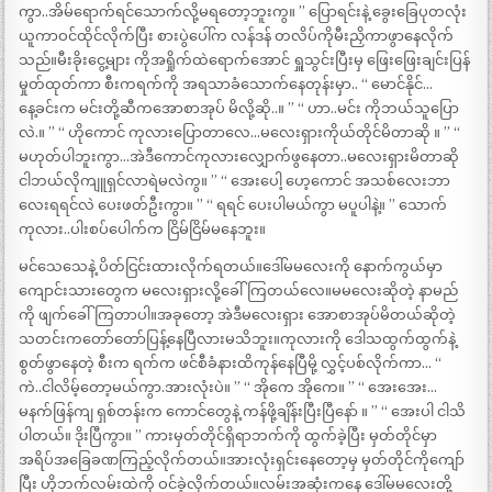
ကွာ..အိမ်ရောက်ရင်သောက်လို့မရတော့ဘူးကွ။ ” ပြောရင်းနဲ့ ခွေးခြေပုတလုံး
ယူကာဝင်ထိုင်လိုက်ပြီး စားပွဲပေါ်က လန်ဒန် တလိပ်ကိုမီးညှိကာဖွာနေလိုက်
သည်။မီးခိုးငွေ့များ ကိုအရှိုက်ထဲရောက်အောင် ရှူသွင်းပြီးမှ ဖြေးဖြေးချင်းပြန်
မှုတ်ထုတ်ကာ စီးကရက်ကို အရသာခံသောက်နေတုန်းမှာ.. “ မောင်နိုင်…
နေ့ခင်းက မင်းတို့ဆီကအောစာအုပ် မိလို့ဆို..။ ” “ ဟာ..မင်း ကိုဘယ်သူပြော
လဲ.။ ” “ ဟိုကောင် ကုလားပြောတာလေ…မလေးရှားကိုယ်တိုင်မိတာဆို ။ ” “
မဟုတ်ပါဘူးကွာ…အဲဒီကောင်ကုလားလျှောက်ဖွနေတာ..မလေးရှားမိတာဆို
ငါဘယ်လိုကျူရှင်လာရဲမလဲကွ။ ” “ အေးပေါ့ ဟေ့ကောင် အသစ်လေးဘာ
လေးရရင်လဲ ပေးဖတ်ဦးကွာ။ ” “ ရရင် ပေးပါမယ်ကွာ မပူပါနဲ့။ ” သောက်
ကုလား..ပါးစပ်ပေါက်က ငြိမ်ငြိမ်မနေဘူး။
မင်သေသေနဲ့ ပိတ်ငြင်းထားလိုက်ရတယ်။ဒေါ်မမလေးကို နောက်ကွယ်မှာ
ကျောင်းသားတွေက မလေးရှားလို့ခေါ်ကြတယ်လေ။မမလေးဆိုတဲ့ နာမည်
ကို ဖျက်ခေါ်ကြတာပါ။အခုတော့ အဲဒီမလေးရှား အောစာအုပ်မိတယ်ဆိုတဲ့
သတင်းကတော်တော်ပြန့်နေပြီလားမသိဘူး။ကုလားကို ဒေါသထွက်ထွက်နဲ့
စွတ်ဖွာနေတဲ့ စီးက ရက်က ဖင်စီခံနားထိကုန်နေပြီမို့ လွှင့်ပစ်လိုက်ကာ… “
ကဲ..ငါလိမ့်တော့မယ်ကွာ.အားလုံးပဲ။ ” “ အိုကေ အိုကေ။ ” “ အေးအေး…
မနက်ဖြန်ကျ ရှစ်တန်းက ကောင်တွေနဲ့ ကန်ဖို့ချိန်းပြီးပြီနော် ။ ” “ အေးပါ ငါသိ
ပါတယ်။ ဒိုးပြီကွာ။ ” ကားမှတ်တိုင်ရှိရာဘက်ကို ထွက်ခဲ့ပြီး မှတ်တိုင်မှာ
အရိပ်အခြေခဏကြည့်လိုက်တယ်။အားလုံးရှင်းနေတော့မှ မှတ်တိုင်ကိုကျော်
ပြီး ဟိုဘက်လမ်းထဲကို ဝင်ခဲ့လိုက်တယ်။လမ်းအဆုံးကနေ ဒေါ်မမလေးတို့