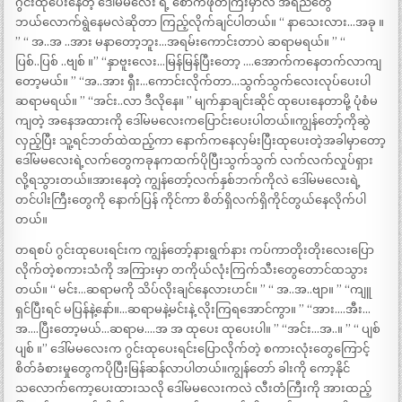
ဂွင်းထုပေးနေတဲ့ ဒေါ်မမလေး ရဲ့ စောက်ဖုတ်ကြီးမှာလဲ အရည်တွေ
ဘယ်လောက်ရွဲနေမလဲဆိုတာ ကြည့်လိုက်ချင်ပါတယ်။ “ နာသေးလား…အခု ။
” “ အ..အ ..အား မနာတော့ဘူး…အရမ်းကောင်းတာပဲ ဆရာမရယ်။ ” “
ပြစ်..ပြစ် ..ဗျစ် ။” “နှာဗူးလေး…မြန်မြန်ပြီးတော့ ….အောက်ကနေတက်လာကျ
တော့မယ်။ ” “အ..အား ရှီး…ကောင်းလိုက်တာ…သွက်သွက်လေးလုပ်ပေးပါ
ဆရာမရယ်။ ” “အင်း..လာ ဒီလိုနေ။ ” မျက်နှာချင်းဆိုင် ထုပေးနေတာမို့ ပုံစံမ
ကျတဲ့ အနေအထားကို ဒေါ်မမလေးကပြောင်းပေးပါတယ်။ကျွန်တော့်ကိုဆွဲ
လှည့်ပြီး သူ့ရင်ဘတ်ထဲထည့်ကာ နောက်ကနေလှမ်းပြီးထုပေးတဲ့အခါမှာတော့
ဒေါ်မမလေးရဲ့လက်တွေကခုနကထက်ပိုပြီးသွက်သွက် လက်လက်လှုပ်ရှား
လို့ရသွားတယ်။အားနေတဲ့ ကျွန်တော့်လက်နှစ်ဘက်ကိုလဲ ဒေါ်မမလေးရဲ့
တင်ပါးကြီးတွေကို နောက်ပြန် ကိုင်ကာ စိတ်ရှိလက်ရှိကိုင်တွယ်နေလိုက်ပါ
တယ်။
တရစပ် ဂွင်းထုပေးရင်းက ကျွန်တော့်နားရွက်နား ကပ်ကာတိုးတိုးလေးပြော
လိုက်တဲ့စကားသံကို အကြားမှာ တကိုယ်လုံးကြက်သီးတွေတောင်ထသွား
တယ်။ “ မင်း…ဆရာမကို သိပ်လိုးချင်နေလားဟင်။ ” “ အ..အ..ဗျာ။ ” “ကျူ
ရှင်ပြီးရင် မပြန်နဲ့နော်။…ဆရာမနဲ့မင်းနဲ့ လိုးကြရအောင်ကွာ။ ” “အား….အီး…
အ….ပြီးတော့မယ်…ဆရာမ….အ အ ထုပေး ထုပေးပါ။ ” “အင်း…အ..။ ” “ ပျစ်
ပျစ် ။” ဒေါ်မမလေးက ဂွင်းထုပေးရင်းပြောလိုက်တဲ့ စကားလုံးတွေကြောင့်
စိတ်ခံစားမှုတွေကပိုပြီးမြန်ဆန်လာပါတယ်။ကျွန်တော် ခါးကို ကော့နိုင်
သလောက်ကော့ပေးထားသလို ဒေါ်မမလေးကလဲ လီးတံကြီးကို အားထည့်