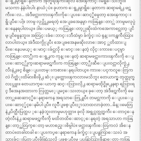
ေရွ႕မွာရွိေနတာက အုတ္နံရံၾကီးဆိုလဲ အေၾကာင္းမရွိေသးဘူး။
မသကာ နဲနဲပါးပါး နာယံုပဲ။ ခုဟာက ေရွ႕မွာရွိေနတာက ဆရာမရဲ႕ ဖင္ၾ
ကီးေလ… အဲဒီဖင္ကားကားၾကီးကိုေျပးေဆာင့္မိမွေတာ့ အေၾကာင္း
ရွိျပီေပါ့။ ဘာမွ လုပ္လို႕မရတဲ့ အေျခအေနမွာ ကၽြန္ေတာ္လဲ ဘာမွမလုပ္ပဲ
ေနေနရပါတယ္။ ဒါေပမယ့္ ကၽြန္ေတာ့္ပုဆိုးထဲကအေကာင္ကေတာ့ ျငိ
မ္ျငိမ္မေနဘူး။ အတြင္းခံေဘာင္းဘီထဲမွာ ခ်က္ခ်င္းပဲ ရုန္းကန္ၾကီးထြား
လာပါတယ္။ အဲဒီထက္ပိုျပီး အေျခအေနမဆိုးလာေအာင္ ္သတိထားျ
ပီးေနေပမယ့္ ေမာင္းခ်င္သလို ေမာင္းေနတဲ့ လိုင္းကားေပၚမွာ
ကၽြန္ေတာ္လီးက ေရွ႕က ကုန္းေနတဲ့ ဆရာမဖင္ကားကားၾကီးကို ေျ
ပးေဆာင့္လိုက္၊ဆရာမဖင္ၾကီးက ကၽြန္ေတာ့္လီးဆီေျပးဝင္လာလိုက္နဲ႕
လီးနဲ႕ဖင္ စိန္ေျပးတမ္းကစားေနရပါတယ္။ ကားေပၚကလူေတြက
လဲ ဂိတ္ဆံုးထိမ်ားစီးဖို႕ ဆံုးျဖတ္ထားၾကလားမသိဘူး တေယာက္မွ တုတ္တုတ္မ
လႈပ္ဘူး။ တေယာက္ေယာက္ ဆင္းသြားလို႕ ဆရာမထိုင္ဖို႕ေနရာ ရသြားရ
င္ ဒီအေနအထားက လြတ္လမး္ျမင္ေသးတယ္။ ခုေတာ့ အဲဒီဖင္ၾကီးကို မေ
တာ္တဆေဆာင့္မိေနရာကေန အရသာေတြ႕ျပီး တမင္တကာကို ေျပးေျ
ပးေဆာင့္ခ်င္ေနမိပါျပီ။ လူပ်ိဳျဖစ္ျပီးႏွာသာထလာခဲ့တာ…မိန္းမေတြ
နဲ႕ပိတ္သီးပြတ္သပ ္ေနခဲ့ဘူးတာမွမဟုတ္တာ။ ခုလို အရွင္လတ္လတ္ၾကီး ေတာင္ေန
တဲ့လီးနဲ႕ ဆရာမဖင္ၾကီးကို မထိတထိေဆာင့္ေနရတဲ့ အရသာဟာ ကၽြ
န္ေတာ့္အတြက္ေတာ့ မဟာစည္းစိမ္ပါပဲ။ ဖင္သားၾကီးေတြကလဲ အိေန
တာပဲ။တခါတခါ ေျပးကပ္ေနရာကေန ခ်က္ခ်င္းျပန္မကြာေသးပဲ အ
သားခ်င္းပြတ္ျပီးဖိဆြဲသလို ျဖစ္ျပီးမွ ျပန္ကြာသြားခ်ိန္မွာေတာ့ ကၽြ