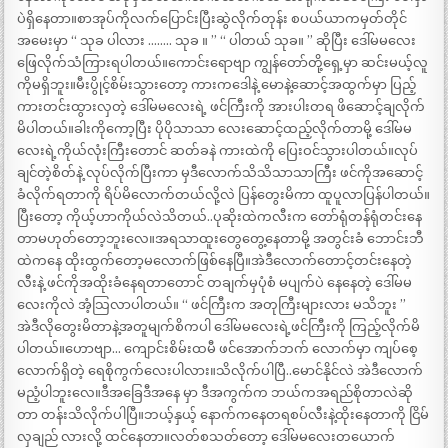
ပဲရှိနေတာ။စာအုပ်ကိုလက်ပြောင်းပြီးဆွဲလိုက်တုန်း စပယ်ယာကမှတ်တိုင်
အမေးမှာ “ သုခ ပါလား …….. သုခ ။ ” “ ပါတယ် သုခ။ ” ဆိုပြီး ဒေါ်မမလေး
ဖြေလိုက်သံကြားရပါတယ်။ကောင်းရောဗျာ ကျွန်တော်တို့ရှေ့မှာ ဆင်းမယ့်လူ
ကိုမရှိဘူး။မီးပွိုင့်စိမ်းသွားတော့ ကားကဒေါနဲ့ မောနဲ့ဆောင့်အထွက်မှာ ပြည့်
ကားတင်းထွားလှတဲ့ ဒေါ်မမလေးရဲ့ ဖင်ကြီးကို အားပါးတရ ဖိဆောင့်ချလိုက်
မိပါတယ်။ခါးကိုကော့ပြီး ပိုပိုသာသာ လေးဆောင့်ထည့်လိုက်တာမို့ ဒေါ်မမ
လေးရဲ့ကိုယ်လုံးကြီးတောင် ဆတ်ခနဲ ကားထဲကို ပြေးဝင်သွားပါတယ်။လုပ်
ချင်တဲ့စိတ်နဲ့ လုပ်လိုက်ပြီးကာ မှဒီလောက်သိသိသာသာကြီး ဖင်ကိုအဆောင့်
ခံလိုက်ရတာကို ရိပ်မိလောက်တယ်လို့လဲ ပြန်တွေးမိကာ ထူပူလာပြန်ပါတယ်။
ပြီးတော့ ကိုယ့်ဟာကိုယ်လဲသိတယ်..ပုဆိုးထဲကလီးက တော်ရုံတန်ရုံတင်းနေ
တာမဟုတ်တော့ဘူးလေ။အရသာထူးတွေတွေ့နေတာမို့ အတွင်းခံ ဘောင်းဘီ
ထဲကနေ ထိုးထွက်တော့မလောက်ဖြစ်နေပြီ။အဲဒီလောက်တောင့်တင်းနေတဲ့
လီးနဲ့ ဖင်ကိုအထိုးခံနေရတာတောင် တချက်မှပုံစံ မပျက်ပဲ နေနေတဲ့ ဒေါ်မမ
လေးကိုလဲ အံ့သြလာပါတယ်။ “ ဖင်ကြီးက အတုကြီးများလား မသိဘူး ”
အဲဒီလိုတွေးမိတာနဲ့အတူမျက်စိကပါ ဒေါ်မမလေးရဲ့ဖင်ကြီးကို ကြည့်လိုက်မိ
ပါတယ်။ဟောဗျာ… ကျောင်းစိမ်းထမီ ဖင်အောက်ဘက် လောက်မှာ ကျပ်စေ့
လောက်ရှိတဲ့ ရေစိုကွက်လေးပါလား။သိလိုက်ပါပြီ..မောင်နိုင်လဲ အဲဒီလောက်
မညံ့ပါဘူးလေ။ဒီအခြေဒီအနေ မှာ ဒီအကွက်က ဘယ်ကအရည်စိုတာလဲဆို
တာ တန်းသိလိုက်ပါပြီ။ဘယ့်နှယ့် နောက်ကနေတရစပ်လီးနဲ့ထိုးနေတာကို ငြိမ်
လှချည် လားလို့ ထင်နေတာ။လတ်စသတ်တော့ ဒေါ်မမလေးတယောက်