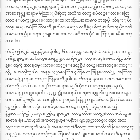
ဘာေျပာလို႕ေျပာရမွန္းကို မသိေတာ့ဘူး။လက္ထဲက ခိုးဖတ္ေနတဲ့ ေ
အာစာအုပ္ကို ဆရာမ မိသြားျပီဆိုတဲ့ အသိက တက္ခါစဖီလင္ေလးေတြေ
တာင္ ေပ်ာက္ကုန္တယ္။ေတာ္ေသးတယ္ဗ်ာ…ဆရာမက စာအုပ္ကို သိမ္းျပီး
ဘာမွ မေျပာပဲထြက္သြားလို႕။ ဒါေပမယ့္ တခ်ိန္လံုး စိတ္ထဲမွာ ဒီစာအုပ္ကိစၥကို
ဆရာမဘယ္လို အေရးယူအျပစ္ေပးမလ ဲဆိုတာကိုပဲ ေတြးပူေနမိေတာ့
တာပါပဲ။
ကံဆိုးစြာနဲ႕ပဲ ညေနပိုင္း နံပါတ္-၆ စာသင္ခ်ိန္ဟာ ေဒၚမမေလးရဲ႕ အဂၤလိပ္စာ
အခ်ိန္ ျဖစ္ေနပါတယ္။ အရင္တုန္းကဆိုရင္ေတာ့ ေဒၚမမေလးရဲ႕ အခ်ိ
န္ေတြကို အားရဝမ္းသာေစာင့္ေနေလ့ရွိပါတယ္။စာအသင္ေကာင္း
လို႕ မဟုတ္ပါဘူးဗ်ာ.. အခုမွ ႏွာေသြးၾကြစ ကၽြန္ေတာ္တို႕ အတြက္
ဆရာမရဲ႕ အျပေကာင္းလြန္းလို႕ပါ။ ေက်ာက္သင္ပုန္းေပၚမွာ အတန္း
ထဲဘက္ကို ေက်ာ ေပးျပီး စာေရးေနျပီဆိုရင္ တဆတ္ဆတ္တုန္ေနတဲ႕
ဆရာမရဲ႕ တင္သားၾကီး ႏွစ္ဘက္ကို အားရပါးရ ၾကည့္ရလို႕ေလ။ အတန္း
ထဲက အပ်ိဴျဖစ္ခါစ ေကာင္မေတြရဲ႕ ဖင္ေတြနဲ႕ တျခားစီေပါ့ဗ်ာ။ ဒီေကာ
င္မေတြက ဒါေတာင္ပဲကေပးခ်င္ေသးတယ္။ သူတို႕ဖင္နံျပားေတြ
နဲ႕မ်ား….ကိုယ္တံုးလံုးခၽြတ္ျပရင္ေတာင္ လီးေတာင္ပါ့မလား မသိဘူး။
ဆရာမ ရဲ႕ေဂ်ာၾကီးကေတာ့ရွယ္ေပါ့ဗ်ာ။ ျပည့္ကားတင္းထြား အသ
ည္းယားစရာၾကီးေပါ့။ အခုေတာ့အဲဒီတင္ကားကားၾကီးကိုခိုးေတာင္မၾ
ကည့္ရဲ ေလာက္ေအာင္စိတ္ေတြမလံုမလဲ ျဖစ္ေနရပါတယ္။ဒီၾကား