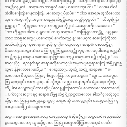
ထဲ ကုလားျမင့္ေအာင္က ေလသံတိုးတိုးနဲ႕၊ “ ေဟ့ေကာင္ ေမာင္ႏိုင္၊
ဘယ္လိုလုပ္မလဲ …ဆရာမက ဘာမွလဲ မေျပာေသးဘူးကြ။ ” “ ေအး ငါလဲ
အဲဒါပဲေတြးေနတာကြ…ေစာက္ျပႆနာပဲ။ ” “ ငါက အေရးမၾကီးေသး
ဘူး ေမာင္ႏိုင္….မင္းကညေန က်ဴရွင္ရွိတယ္ ဘယ္လိုလုပ္မလဲ။ ” “ သိဘူးကြာ
ညစ္တယ္။ ” “ဟိုႏွစ္ေကာင္ ဘာမရွင္းလို႕လဲ….ဆရာမကိုေမးေလ။ ”
“အာ ဟို ရွင္းပါတယ္ ရွင္းပါတယ္ ဆရာမ။ ” ကၽြန္ေတာ္တို႕ ႏွစ္ေ
ကာင္ ဘာမွဆက္မေျပာေတာ့ပဲ ေက်ာက္သင္ပုန္းေပၚက စာေတြကိုသာ
အသိလက္လြတ္ ကူးေရးေနလိုက္ ္ပါေတာ့တယ္။ ဆရာမကစာသင္ခ်ိန္ ျ
ပီးေတာ့အခန္းထဲက မထြက္ခင္ကၽြန္ေတာ့္ကို လွမ္းေခၚပါတယ္။ရင္တထိ
တ ္ထိတ္ နဲ႕ ဆရာမ အနားေရာက္သြားေတာ့မွ ဆရာမက ခပ္တိုးတိုးနဲ႕၊ “ ေ
မာင္ႏိုင္….ညေနက်ရင္ ဆရာမကိုေစာင့္ပါ။အမွတ္ျခစ္စရာေတြ အိမ္ကိုျပန္သ
ယ္ရမွာ နဲနဲေလးေနလို႕။ ” “ ေၾသာ္…ဟုတ္ကဲ့ ဟုတ္ကဲ့ ဆရာမ။ ” “ ေ
အးေအး စိတ္ေတြေနာ္ စိတ္ေတြ….ဟင္းဟင္း။ ” ဟူး …. ေလပူေ
တြ မႈတ္ျပီး သက္ျပင္းခ် လိုက္ရပါသည္။ ဆရာၾကီး ရံုးခန္းလိုက္ခဲ့
လို႕မ်ား ေျပာျပီလား ဆိုျပီးလန္႕သြားတာပဲ။ ေတာ္ေသးတာေပါ့
….ေက်ာင္းဆင္းရင္ ဆရာမအိမ္ကို က်ဴရွင္လိုက္သင္ရတာေလ။ ခါတုိင္းလိုသူင
ယ္ခ်င္းေတြနဲ႕ အရင္မျပန္ႏွင့္ပဲ ဆရာမကို ေစာင့္ျပီး စာအုပ္ေတြ ကူ
သယ္ေပးဖို႕ ပဲေျပာတာ။
အင္း အေျခအေနကေတာ့ ထင္သေလာက္ မဆိုးႏိုင္ဘူး ထင္ရတာပဲ။ညေနေက်ာ
င္းဆင္းေတာ့ သူငယ္ခ်င္းေတြနဲ႕ အတူမလိုက္သြားေတာ့ပဲ ေက်ာ