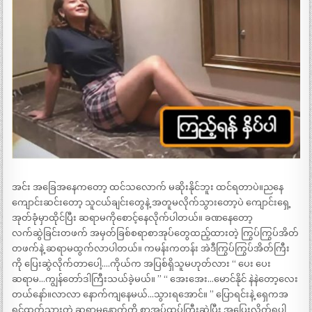
အင်း အခြေအနေကတော့ ထင်သလောက် မဆိုးနိုင်ဘူး ထင်ရတာပဲ။ညနေ
ကျောင်းဆင်းတော့ သူငယ်ချင်းတွေနဲ့ အတူမလိုက်သွားတော့ပဲ ကျောင်းရှေ့
အုတ်ခုံမှာထိုင်ပြီး ဆရာမကိုစောင့်နေလိုက်ပါတယ်။ ခဏနေတော့
လက်ဆွဲခြင်းတဖက် အမှတ်ခြစ်စရာစာအုပ်တွေထည့်ထားတဲ့ ကြွပ်ကြွပ်အိတ်
တဖက်နဲ့ ဆရာမထွက်လာပါတယ်။ ကမန်းကတန်း အဲဒီကြွပ်ကြွပ်အိတ်ကြီး
ကို ပြေးဆွဲလိုက်တာပေါ့….ကိုယ်က အပြစ်ရှိသူမဟုတ်လား “ ပေး ပေး
ဆရာမ…ကျွန်တော်ဒါကြီးသယ်ခဲ့မယ်။ ” “ အေးအေး…မောင်နိုင် နဲနဲတော့လေး
တယ်နော်။လာလာ နောက်ကျနေမယ်…သွားရအောင်။ ” ပြောရင်းနဲ့ ရှေကအ
ရင်ထွက်သွားတဲ့ ဆရာမနောက်ကို စာအုပ်ထုပ်ကြီးဆွဲပြီး အပြေးလိုက်ရပါ