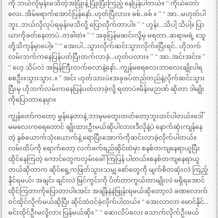
ကို ဘယ်လိုမှန်းမသိတဲ့အပြုံးနဲ့ ပြုံးပြီးကြည့် နေပြန်ပါတယ်။ “ ကိုယ်တော်
လေး..အိမ်ရောက်အောင်ပြန်နော်..ဟုတ်ပြီလား။ ခစ်..ခစ် ။ ” “ အာ…မဟုတ်ပါ
ဘူး..ဘယ်လိုလုပ်ရမှန်းမသိလို့ ပြောလိုက်တာပါ။ ” “ ဟွန်း…သိပါ့ သိပါ့။ ပြာ
ယာကိုခတ်နေတာပဲ..တခါထဲ။ ” “ အခုပြန်မဆင်းလို့မှ မရတာ..ဆရာမရဲ့ ။သူ
တို့သိကုန်မှာပေါ့။ ” “ အေးပါ…သွားလိုက်ဆင်းသွားလိုက်။ပြီးရင်.. ဟိုဘက်
လမ်းဘက်ကနေပြန်ပတ်ပြီးတက်လာခဲ့…ဟုတ်ပလား။ ” “ အာ..အင်းအင်း။ ”
“ ဟေ့ သိပ်လဲ အမြန်ကြီးတက်မလာနဲ့နော်…ကျွန်မရေလေးဘာလေးချိုးပါရ
စေဦး။သွားသွား..။ ” အင်း ဟုတ်သားပဲ။အခုခပ်တည်တည်နဲ့လိုက်ဆင်းသွား
ပြီးမှ ဟိုဘက်လမ်းကနေပြန်ပတ်လာခဲ့လို့ ရတာပဲ။မိန်းမဉာဏ် ဆိုတာ ဒါမျိုး
ကိုပြောတာနေမှာ။
ကျွန်တော်ကတော့ မွှန်နေတာနဲ့ ဘာမှမတွေးတတ်တော့ဘူးထင်ပါတယ်။ဒေါ်
မမလေးကရေတောင် ချိုးထားဦးမယ်ဆိုပါလား။ဒီလိုနဲ့ပဲ နောက်ဆုံးကျန်နေ
တဲ့ နှစ်ယောက်သုံးယောက်နဲ့ ရောပြီးအောက်ကိုဆင်းလာခဲ့လိုက်ပါတယ်။
လမ်းထိပ်ကို ရောက်တော့ လက်ဖက်ရည်ဆိုင်ထဲမှာ စနစ်တကျနေရာယူပြီး
ထိုင်နေကြတဲ့ ကောင်တွေကလှမ်းခေါ်ကြပြန် ပါတယ်။စနစ်တကျနေရာယူ
တယ်ဆိုတာက ဆိုင်ရှေ့ကဖြတ်သွားသမျှ စော်တွေကို မျက်စိတဆုံးလဲ ကြည့်
နိုင်ရမယ်၊ အချင်း ချင်းလဲ မြင်ကွင်းကို ပိတ်တာကွယ်တာမျိုးလဲ မရှိရအောင်
ထိုင်ကြတာကိုပြောတာပါ။အင်း အချိန်နဲနဲဖြုန်းရမယ်ဆိုတော့လဲ ခဏလောက်
ဝင်ထိုင်လိုက်မယ်ဆိုပြီး ဆိုင်ထဲဝင်ခဲ့လိုက်ပါတယ်။ “ အေးလာလာ မောင်နိုင်…
မင်းထိုင်ဦးမလို့လား ပြန်မယ်ဆို။ ” “ ဆေးလိပ်လေး သောက်လိုက်ဦးမယ်