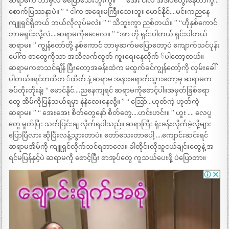
ဆရာမက ဘာမှလဲ မပြောသေးဘူးကွ။ ” “ အေး ငါလဲ အဲဒါပဲတွေးနေတာကွ…
စောက်ပြဿနာပဲ။ ” “ ငါက အရေးမကြီးသေးဘူး မောင်နိုင်….မင်းကညနေ
ကျူရှင်ရှိတယ် ဘယ်လိုလုပ်မလဲ။ ” “ သိဘူးကွာ ညစ်တယ်။ ” “ဟိုနှစ်ကောင်
ဘာမရှင်းလို့လဲ….ဆရာမကိုမေးလေ။ ” “အာ ဟို ရှင်းပါတယ် ရှင်းပါတယ်
ဆရာမ။ ” ကျွန်တော်တို့ နှစ်ကောင် ဘာမှဆက်မပြောတော့ပဲ ကျောက်သင်ပုန်း
ပေါ်က စာတွေကိုသာ အသိလက်လွတ် ကူးရေးနေလိုက် ်ပါတော့တယ်။
ဆရာမကစာသင်ချိန် ပြီးတော့အခန်းထဲက မထွက်ခင်ကျွန်တော့်ကို လှမ်းခေါ်
ပါတယ်။ရင်တထိတ ်ထိတ် နဲ့ ဆရာမ အနားရောက်သွားတော့မှ ဆရာမက
ခပ်တိုးတိုးနဲ့၊ “ မောင်နိုင်….ညနေကျရင် ဆရာမကိုစောင့်ပါ။အမှတ်ခြစ်စရာ
တွေ အိမ်ကိုပြန်သယ်ရမှာ နဲနဲလေးနေလို့။ ” “ သြော်…ဟုတ်ကဲ့ ဟုတ်ကဲ့
ဆရာမ။ ” “ အေးအေး စိတ်တွေနော် စိတ်တွေ….ဟင်းဟင်း။ ” ဟူး …. လေပူ
တွေ မှုတ်ပြီး သက်ပြင်းချ လိုက်ရပါသည်။ ဆရာကြီး ရုံးခန်းလိုက်ခဲ့လို့များ
ပြောပြီလား ဆိုပြီးလန့်သွားတာပဲ။ တော်သေးတာပေါ့ ….ကျောင်းဆင်းရင်
ဆရာမအိမ်ကို ကျူရှင်လိုက်သင်ရတာလေ။ ခါတိုင်းလိုသူငယ်ချင်းတွေနဲ့ အ
ရင်မပြန်နှင့်ပဲ ဆရာမကို စောင့်ပြီး စာအုပ်တွေ ကူသယ်ပေးဖို့ ပဲပြောတာ။