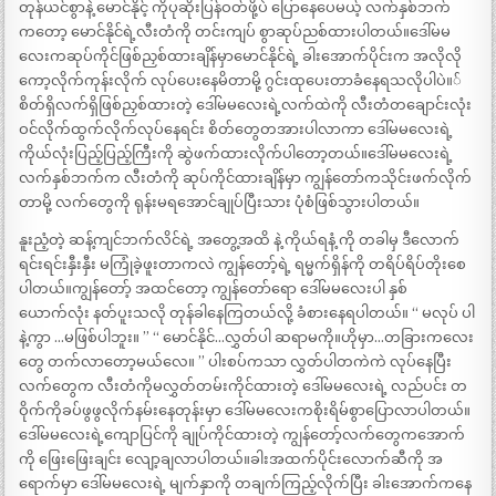
တုန်ယင်စွာနဲ့ မောင်နိုင့် ကိုပုဆိုးပြန်ဝတ်ဖို့ပဲ ပြောနေပေမယ့် လက်နှစ်ဘက်
ကတော့ မောင်နိုင်ရဲ့လီးတံကို တင်းကျပ် စွာဆုပ်ညစ်ထားပါတယ်။ဒေါ်မမ
လေးကဆုပ်ကိုင်ဖြစ်ညှစ်ထားချိန်မှာမောင်နိုင်ရဲ့ ခါးအောက်ပိုင်းက အလိုလို
ကော့လိုက်ကုန်းလိုက် လုပ်ပေးနေမိတာမို့ ဂွင်းထုပေးတာခံနေရသလိုပါပဲ။်
စိတ်ရှိလက်ရှိဖြစ်ညှစ်ထားတဲ့ ဒေါ်မမလေးရဲ့လက်ထဲကို လီးတံတချောင်းလုံး
ဝင်လိုက်ထွက်လိုက်လုပ်နေရင်း စိတ်တွေတအားပါလာကာ ဒေါ်မမလေးရဲ့
ကိုယ်လုံးပြည့်ပြည့်ကြီးကို ဆွဲဖက်ထားလိုက်ပါတော့တယ်။ဒေါ်မမလေးရဲ့
လက်နှစ်ဘက်က လီးတံကို ဆုပ်ကိုင်ထားချိန်မှာ ကျွန်တော်ကသိုင်းဖက်လိုက်
တာမို့ လက်တွေကို ရုန်းမရအောင်ချုပ်ပြီးသား ပုံစံဖြစ်သွားပါတယ်။
နူးညံ့တဲ့ ဆန့်ကျင်ဘက်လိင်ရဲ့ အတွေ့အထိ နဲ့ ကိုယ်ရနံ့ ကို တခါမှ ဒီလောက်
ရင်းရင်းနှီးနှီး မကြုံခဲ့ဖူးတာကလဲ ကျွန်တော့်ရဲ့ ရမ္မက်ရှိန်ကို တရိပ်ရိပ်တိုးစေ
ပါတယ်။ကျွန်တော့် အထင်တော့ ကျွန်တော်ရော ဒေါ်မမလေးပါ နှစ်
ယောက်လုံး နတ်ပူးသလို တုန်ခါနေကြတယ်လို့ ခံစားနေရပါတယ်။ “ မလုပ် ပါ
နဲ့ကွာ …မဖြစ်ပါဘူး။ ” “ မောင်နိုင်…လွှတ်ပါ ဆရာမကို။ဟိုမှာ…တခြားကလေး
တွေ တက်လာတော့မယ်လေ။ ” ပါးစပ်ကသာ လွှတ်ပါတကဲကဲ လုပ်နေပြီး
လက်တွေက လီးတံကိုမလွှတ်တမ်းကိုင်ထားတဲ့ ဒေါ်မမလေးရဲ့ လည်ပင်း တ
ဝိုက်ကိုခပ်ဖွဖွလိုက်နမ်းနေတုန်းမှာ ဒေါ်မမလေးကစိုးရိမ်စွာပြောလာပါတယ်။
ဒေါ်မမလေးရဲ့ကျောပြင်ကို ချုပ်ကိုင်ထားတဲ့ ကျွန်တော့်လက်တွေကအောက်
ကို ဖြေးဖြေးချင်း လျော့ချလာပါတယ်။ခါးအထက်ပိုင်းလောက်ဆီကို အ
ရောက်မှာ ဒေါ်မမလေးရဲ့ မျက်နှာကို တချက်ကြည့်လိုက်ပြီး ခါးအောက်ကနေ