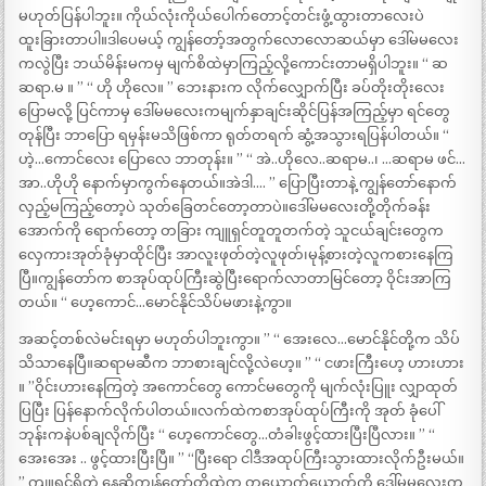
မဟုတ်ပြန်ပါဘူး။ ကိုယ်လုံးကိုယ်ပေါက်တောင့်တင်းဖွံ့ထွားတာလေးပဲ
ထူးခြားတာပါ။ဒါပေမယ့် ကျွန်တော့်အတွက်လောလောဆယ်မှာ ဒေါ်မမလေး
ကလွဲပြီး ဘယ်မိန်းမကမှ မျက်စိထဲမှာကြည့်လို့ကောင်းတာမရှိပါဘူး။ “ ဆ
ဆရာ.မ ။ ” “ ဟို ဟိုလေ။ ” ဘေးနားက လိုက်လျှောက်ပြီး ခပ်တိုးတိုးလေး
ပြောမလို့ ပြင်ကာမှ ဒေါ်မမလေးကမျက်နှာချင်းဆိုင်ပြန်အကြည့်မှာ ရင်တွေ
တုန်ပြီး ဘာပြော ရမှန်းမသိဖြစ်ကာ ရုတ်တရက် ဆွံ့အသွားရပြန်ပါတယ်။ “
ဟဲ့…ကောင်လေး ပြောလေ ဘာတုန်း။ ” “ အဲ..ဟိုလေ..ဆရာမ..၊ …ဆရာမ ဖင်…
အာ..ဟိုဟို နောက်မှာကွက်နေတယ်။အဲဒါ…. ” ပြောပြီးတာနဲ့ ကျွန်တော်နောက်
လှည့်မကြည့်တော့ပဲ သုတ်ခြေတင်တော့တာပဲ။ဒေါ်မမလေးတို့တိုက်ခန်း
အောက်ကို ရောက်တော့ တခြား ကျူရှင်တူတူတက်တဲ့ သူငယ်ချင်းတွေက
လှေကားအုတ်ခုံမှာထိုင်ပြီး အာလူးဖုတ်တဲ့လူဖုတ်၊မုန့်စားတဲ့လူကစားနေကြ
ပြီ။ကျွန်တော်က စာအုပ်ထုပ်ကြီးဆွဲပြီးရောက်လာတာမြင်တော့ ဝိုင်းအာကြ
တယ်။ “ ဟေ့ကောင်…မောင်နိုင်သိပ်မဖားနဲ့ကွာ။
အဆင့်တစ်လဲမင်းရမှာ မဟုတ်ပါဘူးကွာ။ ” “ အေးလေ…မောင်နိုင်တို့က သိပ်
သိသာနေပြီ။ဆရာမဆီက ဘာစားချင်လို့လဲဟေ့။ ” “ ငဖားကြီးဟေ့ ဟားဟား
။ ”ဝိုင်းဟားနေကြတဲ့ အကောင်တွေ ကောင်မတွေကို မျက်လုံးပြူး လျှာထုတ်
ပြပြီး ပြန်နောက်လိုက်ပါတယ်။လက်ထဲကစာအုပ်ထုပ်ကြီးကို အုတ် ခုံပေါ်
ဘုန်းကနဲပစ်ချလိုက်ပြီး “ ဟေ့ကောင်တွေ…တံခါးဖွင့်ထားပြီးပြီလား။ ” “
အေးအေး .. ဖွင့်ထားပြီးပြီ။ ” “ပြီးရော ငါဒီအထုပ်ကြီးသွားထားလိုက်ဦးမယ်။
” ကျူရှင်ရှိတဲ့ နေ့ဆိုကျွန်တော်တို့ထဲက တယောက်ယောက်ကို ဒေါ်မမလေးက