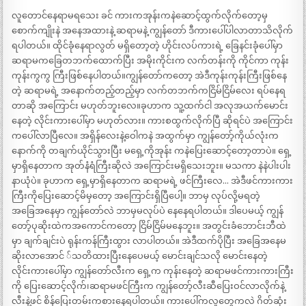
လူတောင်နေရာမရသေး ခင် ကားကအုန်းကနဲဆောင့်ထွက်လိုက်တော့မှ
စောက်ကျိုးနဲ အနေအထားနဲ့ ဆရာမနဲ့ ကျွန်တော် ဒီကားပေါ်ပါလာတာသိလိုက်
ရပါတယ်။ ထိုင်ခုံနေရာလွတ် မရှိတော့တဲ့ ဟိုင်းလပ်ကားရဲ့ ခြေနင်းခုံပေါ်မှာ
ဆရာမကခြေတဘက်ထောက်ပြီး အမိုးကိုင်းက လက်တန်းကို ကိုင်ကာ ကုန်း
ကုန်းကွကွ ကြီးဖြစ်နေပါတယ်။ကျွန်တော်ကတော့ အဲဒီကုန်းကုန်းကြီးဖြစ်နေ
တဲ့ ဆရာမရဲ့ အနောက်တည့်တည့်မှာ လက်တဘက်ကငြိမ်ငြိမ်လေး ရပ်နေရ
တာဆို အကြောင်း မဟုတ်ဘူးလေ။ခုဟာက သူ့ထက်ငါ အလုအယက်မောင်း
နေတဲ့ လိုင်းကားပေါ်မှာ မဟုတ်လား။ ကားစထွက်လိုက်ပြီ ဆိုရင်ပဲ အကြောင်း
ကပေါ်လာပြီလေ။ အရှိန်လေးနဲ့ဝေါကနဲ အထွက်မှာ ကျွန်တော့်ကိုယ်လုံးက
နောက်ကို တချက်ယိုင်သွားပြီး မရှေ့ကိုအုန်း ကနဲပြေးဆောင့်တော့တာပဲ။ ရှေ့
မှာရှိနေတာက အုတ်နံရံကြီးဆိုလဲ အကြောင်းမရှိသေးဘူး။ မသကာ နဲနဲပါးပါး
နာယုံပဲ။ ခုဟာက ရှေ့မှာရှိနေတာက ဆရာမရဲ့ ဖင်ကြီးလေ… အဲဒီဖင်ကားကား
ကြီးကိုပြေးဆောင့်မိမှတော့ အကြောင်းရှိပြီပေါ့။ ဘာမှ လုပ်လို့မရတဲ့
အခြေအနေမှာ ကျွန်တော်လဲ ဘာမှမလုပ်ပဲ နေနေရပါတယ်။ ဒါပေမယ့် ကျွန်
တော့်ပုဆိုးထဲကအကောင်ကတော့ ငြိမ်ငြိမ်မနေဘူး။ အတွင်းခံဘောင်းဘီထဲ
မှာ ချက်ချင်းပဲ ရုန်းကန်ကြီးထွား လာပါတယ်။ အဲဒီထက်ပိုပြီး အခြေအနေမ
ဆိုးလာအောင် ်သတိထားပြီးနေပေမယ့် မောင်းချင်သလို မောင်းနေတဲ့
လိုင်းကားပေါ်မှာ ကျွန်တော်လီးက ရှေ့က ကုန်းနေတဲ့ ဆရာမဖင်ကားကားကြီး
ကို ပြေးဆောင့်လိုက်၊ဆရာမဖင်ကြီးက ကျွန်တော့်လီးဆီပြေးဝင်လာလိုက်နဲ့
လီးနဲ့ဖင် စိန်ပြေးတမ်းကစားနေရပါတယ်။ ကားပေါ်ကလူတွေကလဲ ဂိတ်ဆုံး