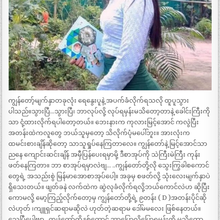
ကျွန်တော့်မျက်နှာတခုလုံး ရေနွေးပူနဲ့ အပက်ခံလိုက်ရသလို ထူပူသွား
ပါသည်။သွားပြီ…သွားပြီ၊ ဘာလုပ်လို့ လုပ်ရမှန်းမသိတော့တာနဲ့ ခေါင်းကြီးကို
သာ ငုံ့ထားလိုက်ရပါတော့တယ်။ ဘေးနားက ကုလားမြင့်အောင် ကလွဲပြီး
အတန်းထဲကလူတွေ ဘယ်သူမှတော့ သိလိုက်ပုံမပေါ်ဘူး။ အားလုံးက
ထမင်းစားချိန်ဆိုတော့ သာသူရှုပ်နေကြတာလေ။ ကျွန်တော်နဲ့ မြင့်အောင်သာ
ညနေ ကျောင်းဆင်းချိန် အမှီပြန်ပေးရမှာမို့ ဒီစာအုပ်ကို သဲကြီးမဲကြီး ကုန်း
ဖတ်နေကြတာ။ ဘာ စာအုပ်ရမှာလဲဗျ… ..ကျွန်တော်တို့လို သွေးကြွခါစကောင်
တွေရဲ့ အသည်းစွဲ မြန်မာအောစာအုပ်ပေါ့။ အခုမှ စဖတ်လို့ သုံးလေးမျက်နှာပဲ
ရှိသေးတယ်။ ဖျတ်ခနဲ လက်ထဲက ဆွဲလုခံလိုက်ရလို့ဘယ်ကောင်လဲဟ ဆိုပြီး
ကောမလို့ မော့ကြည့်လိုက်တော့မှ ကျွန်တော်တို့ရဲ့ ၉တန်း ( D )အတန်းပိုင်ဆို
လဲဟုတ် ၊ကျူရှင်ဆရာမဆိုလဲ ဟုတ်တဲ့ဆရာမ ဒေါ်မမလေး ဖြစ်နေတယ်။
သေပြီပေါ့ဗျာ…ကျွန်တော်တို့နှစ်ကောင် ဘာပြောလို့ပြောရမှန်းကို မသိတော့