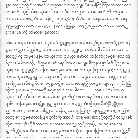
န္ေတာ့္ရင္ဘတ္ထဲ ဗံုးအလံုးတစ္ရာေလာက္ စုျပံဳေပါက္ကြဲသြားသလား ထင္
ရေအာင္ကို တုန္ခါက်န္ေနခဲ့ရပါတယ္။ ဒီေလာက္တင္းမာေနတဲ့ လီးတံမွာေ
တာင္ ဆရာမဖင္ၾကီးေတြရဲ႕ ႏူးည့ံမႈကို ခံစားေနရရင္ ဆရာမကေရာ
သူ႕ဖင္ကိုလာလာေဆာင့္ေနတဲ့ ကၽြန္ေတာ့္လီးရဲ႕ မာေက်ာေတာင့္တ
င္းေနမႈကို သိမ်ားေနမလား။
ဒါေပမယ့္ ဆရာမက ပံုစံမပ်က္ဖင္ကုန္းထားလ်က္ပဲ ျငိမ္ေနတာမို႕ ကၽြ
န္ေတာ္လဲ တခ်က္တခ်က္ မသိမသာ ေဆာင့္လိုက္ တခါတခါ သိသိသာသာေ
ဆာင့္လိုက္ လုပ္ေနခဲ့ပါတယ္။ကားစပယ္ယာ ခမ်ာလဲ တစ္စီးလံုးဖင္ေသေတြ
ခ်ည္းပဲပါလာလို႕ စိတ္ညစ္ေနပံုရပါတယ္။ေျမနီကုန္းမွာမီးပိြဳင့္မိေန
တုန္း ေရွ႕မွတ္တိုင္ေတြ အကုန္ေမးေနပါတယ္။ ဆြဲထားရတဲ့စာအုပ္ထုပ္ၾ
ကီးေၾကာင့္လက္အံေသေနတာကိုေတာင္ အခုမွသိတယ္..တကယ္တကယ္
အာရံုကအဲဒီဖင္ၾကီး ေပၚမွာပဲရွိေနတာ။စာအုပ္ကိုလက္ေျပာင္းျပီးဆြဲ
လိုက္တုန္း စပယ္ယာကမွတ္တိုင္အေမးမွာ “ သုခ ပါလား …….. သုခ ။ ” “ ပါတယ္
သုခ။ ” ဆိုျပီး ေဒၚမမေလးေျဖလိုက္သံၾကားရပါတယ္။ေကာင္းေ
ရာဗ်ာ ကၽြန္ေတာ္တို႕ေရွ႕မွာ ဆင္းမယ့္လူကိုမရွိဘူး။မီးပိြဳင့္စိမ္း
သြားေတာ့ ကားကေဒါနဲ႕ ေမာနဲ႕ေဆာင့္အထြက္မွာ ျပည့္ကားတင္းထြား
လွတဲ့ ေဒၚမမေလးရဲ႕ ဖင္ၾကီးကို အားပါးတရ ဖိေဆာင့္ခ်လိုက္မိပါတယ္။ခါး
ကိုေကာ့ျပီး ပိုပိုသာသာ ေလးေဆာင့္ထည့္လိုက္တာမို႕ ေဒၚမမေလး
ရဲ႕ကိုယ္လံုးၾကီးေတာင္ ဆတ္ခနဲ ကားထဲကို ေျပးဝင္သြားပါတယ္။လုပ္ခ်င္တဲ့စိ
တ္နဲ႕ လုပ္လိုက္ျပီးကာ မွဒီေလာက္သိသိသာသာၾကီး ဖင္ကိုအေဆာင့္ခံလိုက္ရ