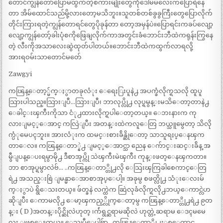
တောင်ကျွန်တော်ပြောမထွက်တဲ့စကားမျိုးတွေကိုဒေါ်မမလေးကပြောရဲနေ
တာ အိမ်ထောင်သည်မို့လားတော့မသိဘူး။သူတစ်တစ်ခွခွကြီးတွေပြောလိုက်
တိုင်းကြားရတဲ့ကျွန်တောရင်တွေပိုခုန်တာ တော့အမှန်ပဲ။ပြောရင်းကခပ်လျော့
လျော့ကျွန်တော့်ခါးပုံစကိုဖြေချလိုက်ကာအတွင်းခံဘောင်းဘီထဲကရုန်းကြွနေ
တဲ့ လီးကိုအသာလေးဆွဲထုတ်ပါတယ်။ဘောင်းဘီထဲကထွက်လာရလို့
အားရဝမ်းသာတောင်မတ်ေ
Zawgyi
ကၽြန္ေတာ့္မ်က္ႏွာတခုလံုး ေရေႏြးပူနဲ႕ အပက္ခံလိုက္ရသလို ထူပူ
သြားပါသည္။သြားျပီ…သြားျပီ၊ ဘာလုပ္လို႕ လုပ္ရမွန္းမသိေတာ့တာနဲ႕
ေခါင္းၾကီးကိုသာ ငံု႕ထားလိုက္ရပါေတာ့တယ္။ ေဘးနားက ကု
လားျမင့္ေအာင္ ကလြဲျပီး အတန္းထဲကလူေတြ ဘယ္သူမွေတာ့ သိလို
က္ပံုမေပၚဘူး။ အားလံုးက ထမင္းစားခ်ိန္ဆိုေတာ့ သာသူရႈပ္ေနၾက
တာေလ။ ကၽြန္ေတာ္နဲ႕ ျမင့္ေအာင္သာ ညေန ေက်ာင္းဆင္းခ်ိန္ အ
မွီျပန္ေပးရမွာမို႕ ဒီစာအုပ္ကို သဲၾကီးမဲၾကီး ကုန္းဖတ္ေနၾကတာ။
ဘာ စာအုပ္ရမွာလဲဗ်… ..ကၽြန္ေတာ္တို႕လို ေသြးၾကြခါစေကာင္ေတြ
ရဲ႕ အသည္းစြဲ ျမန္မာေအာစာအုပ္ေပါ့။ အခုမွ စဖတ္လို႕ သံုးေလးမ်
က္ႏွာပဲ ရွိေသးတယ္။ ဖ်တ္ခနဲ လက္ထဲက ဆြဲလုခံလိုက္ရလို႕ဘယ္ေကာင္လဲဟ
ဆိုျပီး ေကာမလို႕ ေမာ့ၾကည့္လိုက္ေတာ့မွ ကၽြန္ေတာ္တို႕ရဲ႕ ၉တ
န္း ( D )အတန္းပိုင္ဆိုလဲဟုတ္ ၊က်ဴရွင္ဆရာမဆိုလဲ ဟုတ္တဲ့ဆရာမ ေဒၚမမေ
လး ျဖစ္ေနတယ္။ ေသျပီေပါ့ဗ်ာ…ကၽြန္ေတာ္တို႕ႏွစ္ေကာင္