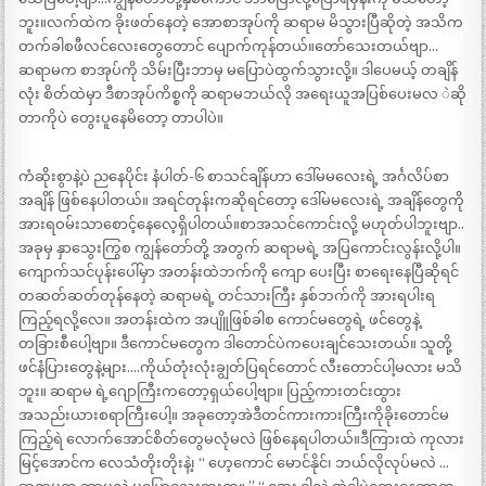
ဘူး။လက်ထဲက ခိုးဖတ်နေတဲ့ အောစာအုပ်ကို ဆရာမ မိသွားပြီဆိုတဲ့ အသိက
တက်ခါစဖီလင်လေးတွေတောင် ပျောက်ကုန်တယ်။တော်သေးတယ်ဗျာ…
ဆရာမက စာအုပ်ကို သိမ်းပြီးဘာမှ မပြောပဲထွက်သွားလို့။ ဒါပေမယ့် တချိန်
လုံး စိတ်ထဲမှာ ဒီစာအုပ်ကိစ္စကို ဆရာမဘယ်လို အရေးယူအပြစ်ပေးမလ ဲဆို
တာကိုပဲ တွေးပူနေမိတော့ တာပါပဲ။
ကံဆိုးစွာနဲ့ပဲ ညနေပိုင်း နံပါတ်-၆ စာသင်ချိန်ဟာ ဒေါ်မမလေးရဲ့ အင်္ဂလိပ်စာ
အချိန် ဖြစ်နေပါတယ်။ အရင်တုန်းကဆိုရင်တော့ ဒေါ်မမလေးရဲ့ အချိန်တွေကို
အားရဝမ်းသာစောင့်နေလေ့ရှိပါတယ်။စာအသင်ကောင်းလို့ မဟုတ်ပါဘူးဗျာ..
အခုမှ နှာသွေးကြွစ ကျွန်တော်တို့ အတွက် ဆရာမရဲ့ အပြကောင်းလွန်းလို့ပါ။
ကျောက်သင်ပုန်းပေါ်မှာ အတန်းထဲဘက်ကို ကျော ပေးပြီး စာရေးနေပြီဆိုရင်
တဆတ်ဆတ်တုန်နေတဲ့ ဆရာမရဲ့ တင်သားကြီး နှစ်ဘက်ကို အားရပါးရ
ကြည့်ရလို့လေ။ အတန်းထဲက အပျိူဖြစ်ခါစ ကောင်မတွေရဲ့ ဖင်တွေနဲ့
တခြားစီပေါ့ဗျာ။ ဒီကောင်မတွေက ဒါတောင်ပဲကပေးချင်သေးတယ်။ သူတို့
ဖင်နံပြားတွေနဲ့များ….ကိုယ်တုံးလုံးချွတ်ပြရင်တောင် လီးတောင်ပါ့မလား မသိ
ဘူး။ ဆရာမ ရဲ့ဂျောကြီးကတော့ရှယ်ပေါ့ဗျာ။ ပြည့်ကားတင်းထွား
အသည်းယားစရာကြီးပေါ့။ အခုတော့အဲဒီတင်ကားကားကြီးကိုခိုးတောင်မ
ကြည့်ရဲ လောက်အောင်စိတ်တွေမလုံမလဲ ဖြစ်နေရပါတယ်။ဒီကြားထဲ ကုလား
မြင့်အောင်က လေသံတိုးတိုးနဲ့၊ “ ဟေ့ကောင် မောင်နိုင်၊ ဘယ်လိုလုပ်မလဲ …