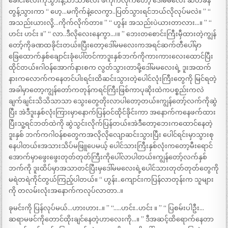
ခေါင်းလေးကိုသွားနဲ့သာသာလေး ဖိကိုက်လိုက်တော့ ဒေါ်မမလေး ဆတ်ခနဲ
တွန့်သွားကာ “ ဟေ့…မကိုက်နဲ့လေကွာ..ပြတ်သွားရင်ဘယ်လိုလုပ်မလဲ။ ” “
အသည်းယားလို့…ကိုက်လိုက်တာ။ ” “ ဟွန်း အသည်းပဲယားတာလား…။ ” “
ဟင်း ဟင်း ။” “ လာ..ဒီလိုလေးနေကွာ…၊။ ” ဘေးတစောင်းကြီးမှီထားတဲ့ကျွန်
တော့်ကိုခဏထခိုင်းတယ်။ပြီးတော့ဒေါ်မမလေးကအရင်ဆက်တီပေါ်မှာ
ခြေထောက်နှစ်ချောင်းခုံပေါ်တင်ကာဒူးနှစ်ဘက်ကိုကားကားလေးထောင်ပြီး
ထိုင်တယ်။ဂါဝန်အောက်နားစက လွတ်သွားတာမို့ဒေါ်မမလေးရဲ့ ဒူးအထက်
နားကလောက်ကနေတင်ပါးရင်းထိဆင်းသွားတဲ့ပေါင်လုံးကြီးတွေကို မြင်ရတဲ့
အခါမှာတော့ကျွန်တော်ကတုန်ကရင်ကြီးဖြစ်ကာပုဆိုးထဲကပစ္စည်းကလဲ
ချက်ချင်းသိသိသာသာ သွေးတွေတိုးလာပါတော့တယ်။ကျွန်တော့်လက်ကိုဆွဲ
ပြီး အဲဒီဒူးနှစ်လုံးကြားမှာနောက်ပြန်ဝင်ထိုင်ခိုင်းကာ အနောက်ကနေဖက်ထား
ပြီးသူ့ရင်ဘတ်ထဲကို ဆွဲသွင်းလိုက်ပြန်တယ်။အဲဒီတော့ဘေးကထောင်နေတဲ့
ဒူးနှစ် ဘက်ကဂါဝန်စတွေကအလိုလိုလျောဆင်းသွားပြီး ပေါင်ရင်းမှာသွားစု
နေပါတယ်။အသားသိပ်မဖြူပေမယ့် ပေါင်သားကြီးနှစ်လုံးကတော့မီးရောင်
အောက်မှာဖွေးဖွေးတုတ်တုတ်ကြီးကိုပေါ်လာပါတယ်။ကျွန်တော့်လက်နှစ်
ဘက်ကို ဒူးထိပ်မှာအသာတင်ပြီးမှဒေါ်မမလေးရဲ့ပေါင်သားတုတ်တုတ်တွေကို
မရဲတရဲကိုင်တွယ်ကြည့်ပါတယ်။ “ ဟွန်း..ကျောင်းကပြန်လာတုန်းက သူများ
ကို တလမ်းလုံးအနောက်ကလုပ်လာတာ..။
ခုမင်းကို ပြန်လုပ်မယ်…ဟားဟား..။ ” “…..ဟင်း..ဟင်း ။ ” “ ပြစမ်းပါဦး…
ဆရာမဖင်ကိုတောင်ထိုးချင်နေတဲ့ဟာလေးကို…။ ” ဒီအဆင့်ထိရောက်နေတာ