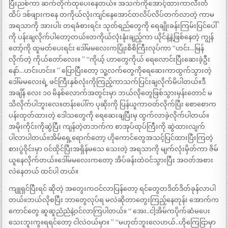
ပြီးညစ်ကာ ဆက်တိုက်ထုပေးနေတယ်။ အသက်ကိုအောင့်ထားကာလီးတံ
ထိပ် ဒစ်ဖျားကနေ တကိုယ်လုံးကျင်နေအောင်တလိပ်လိပ်တက်လာတဲ့ ကာမ
အရသာကို အားပါး တရခံစားရင်း သုတ်ရည်တွေကို ရေချိုးခန်းကြမ်းပြင်ပေါ်
ကို ပန်းချလိုက်ပါတော့တယ်။တကိုယ်လုံးနုံးချည့်ကာ ယိုင်နဲ့နဲ့ဖြစ်နေတဲ့ ကျွန်
တော့်ကို ထူမတ်ပေးရင်း ဒေါ်မမလေးကပြုံးစိစိကြီးလုပ်ကာ “ဟင်း…မြန်
လိုက်တဲ့ ကိုယ်တော်လေး။ ” “ကိုယ့် ဟာတွေကိုယ် ရေလောင်းပြီးဆေးခဲ့ဦး
နော်…ဟင်းဟင်း။ ” ပြောပြီးတော့ သူ့လက်တွေကိုရေဆေးကာထွက်သွားတဲ့
ဒေါ်မမလေးရဲ့ ဖင်ကြီးနှစ်လုံးကိုကြည့်ကာသက်ပြင်းချလိုက်မိပါတယ်။ဒီ
အချိန် လေး ၁၀ မိနစ်လောက်အတွင်းမှာ ဘယ်လိုတွေဖြစ်သွားမှန်းတောင် မ
သိလိုက်ပါဘူးလေ။တန်းပေါ်က ပုဆိုးကို ပြန်ယူကာဝတ်လိုက်ပြီး စောစောက
ပန်းထုတ်ထားတဲ့ ဒေါသတွေကို ရေဆေးချပြီးမှ ထွက်လာခဲ့လိုက်ပါတယ်။
အမိုးကိုင်းကိုဆွဲပြီး ကျန်တဲ့တဘက်က စာအုပ်ထုပ်ကြီးကို ဆွဲထားလျက်
ပါလာပါတယ်။အိမ်ရှေ့ရောက်တော့ ဟိုကောင်တွေအသင့်ပြင်ထားပြီးကြတဲ့
စားပွဲဝိုင်းမှာ ဝင်ထိုင်ပြီးအရှိန်မသေ သေးတဲ့ အရသာကို မျက်လုံးမှိတ်ကာ ဇိမ်
ယူနေလိုက်တယ်။ဒေါ်မမလေးကတော့ အိပ်ခန်းထဲဝင်သွားပြီး အဝတ်အစား
လဲနေတယ် ထင်ပါ တယ်။
ကျူရှင်ပြီးရင် ဆိုတဲ့ အတွေးကဝင်လာပြန်တော့ ရင်တွေတဒိတ်ဒိတ်ခုန်လာပါ
တယ်။ဘယ်လိုစပြီး ဘာတွေလုပ်ရ မလဲဆိုတာတွေးကြည့်နေတုန်း အောက်က
ကောင်တွေ ဆူဆူညံညံနဲ့ဝင်လာကြပါတယ်။ “ အေး..ငါ့အိမ်ကပိုက်ဆံမပေး
သေးဘူးကွ။ရရင်တော့ ငါလဲဝယ်မှာ။ ” “မဟုတ်ဘူးလေဟယ်..ဟိုကြေငြာမှာ