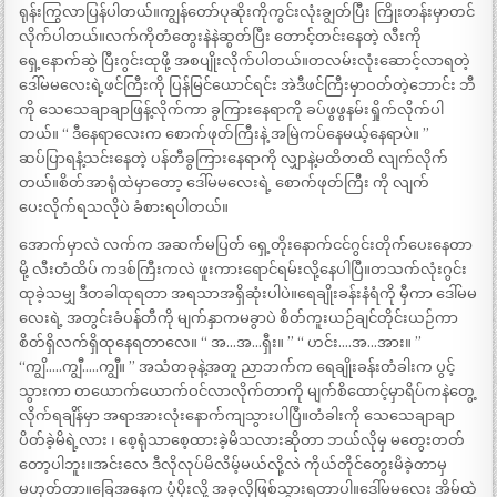
ရုန်းကြွလာပြန်ပါတယ်။ကျွန်တော်ပုဆိုးကိုကွင်းလုံးချွတ်ပြီး ကြိုးတန်းမှာတင်
လိုက်ပါတယ်။လက်ကိုတံတွေးနဲနဲဆွတ်ပြီး တောင့်တင်းနေတဲ့ လီးကို
ရှေ့နောက်ဆွဲ ပြီးဂွင်းထုဖို့ အစပျိုးလိုက်ပါတယ်။တလမ်းလုံးဆောင့်လာရတဲ့
ဒေါ်မမလေးရဲ့ဖင်ကြီးကို ပြန်မြင်ယောင်ရင်း အဲဒီဖင်ကြီးမှာဝတ်တဲ့ဘောင်း ဘီ
ကို သေသေချာချာဖြန့်လိုက်ကာ ခွကြားနေရာကို ခပ်ဖွဖွနမ်းရှိုက်လိုက်ပါ
တယ်။ “ ဒီနေရာလေးက စောက်ဖုတ်ကြီးနဲ့ အမြဲကပ်နေမယ့်နေရာပဲ။ ”
ဆပ်ပြာရနံ့သင်းနေတဲ့ ပန်တီခွကြားနေရာကို လျှာနဲ့မထိတထိ လျက်လိုက်
တယ်။စိတ်အာရုံထဲမှာတော့ ဒေါ်မမလေးရဲ့ စောက်ဖုတ်ကြီး ကို လျက်
ပေးလိုက်ရသလိုပဲ ခံစားရပါတယ်။
အောက်မှာလဲ လက်က အဆက်မပြတ် ရှေ့တိုးနောက်ငင်ဂွင်းတိုက်ပေးနေတာ
မို့ လီးတံထိပ် ကဒစ်ကြီးကလဲ ဖူးကားရောင်ရမ်းလို့နေပါပြီ။တသက်လုံးဂွင်း
ထုခဲ့သမျှ ဒီတခါထုရတာ အရသာအရှိဆုံးပါပဲ။ရေချိုးခန်းနံရံကို မှီကာ ဒေါ်မမ
လေးရဲ့ အတွင်းခံပန်တီကို မျက်နှာကမခွာပဲ စိတ်ကူးယဉ်ချင်တိုင်းယဉ်ကာ
စိတ်ရှိလက်ရှိထုနေရတာလေ။ “ အ…အ…ရှီး။ ” “ ဟင်း….အ…အား။ ”
“ကျွိ…..ကျွီ…..ကျွီ။ ” အသံတခုနဲ့အတူ ညာဘက်က ရေချိုးခန်းတံခါးက ပွင့်
သွားကာ တယောက်ယောက်ဝင်လာလိုက်တာကို မျက်စိထောင့်မှာရိပ်ကနဲတွေ့
လိုက်ရချိန်မှာ အရာအားလုံးနောက်ကျသွားပါပြီ။တံခါးကို သေသေချာချာ
ပိတ်ခဲ့မိရဲ့လား ၊ စေ့ရုံသာစေ့ထားခဲ့မိသလားဆိုတာ ဘယ်လိုမှ မတွေးတတ်
တော့ပါဘူး။အင်းလေ ဒီလိုလုပ်မိလိမ့်မယ်လို့လဲ ကိုယ်တိုင်တွေးမိခဲ့တာမှ
မဟုတ်တာ။ခြေအနေက ပံ့ပိုးလို့ အခုလိုဖြစ်သွားရတာပါ။ဒေါ်မမလေး အိမ်ထဲ