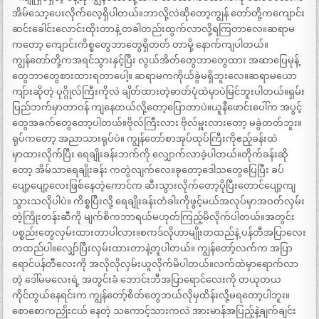
အိမ်သော့ပေးလိုက်လေ့ရှိပါတယ်။ဘာလို့လဲဆိုတော့ကျွန် တော်တို့ကကျောင်း
ဆင်းခေါင်းလောင်းထိုးတာနဲ့ တခါတည်းထွက်လာလို့ရကြတာလေ။ဆရာမ
ကတော့ ကျောင်းကိစ္စတွေဘာတွေရှိတတ် တာမို့ နောက်ကျပါတယ်။
ကျွန်တော်တို့ကအရင်သွားနှင့်ပြီး လွယ်အိတ်တွေဘာတွေထား အဆာပြေမုန့်
တွေဘာတွေစားထားရတာပေါ့။ ဆရာမကကိုယ်ခွဲမရှိဘူးလေ။ဆရာမယော
ကျ်ားဆိုတဲ့ ပုဂ္ဂိုလ်ကြီးကိုလဲ ချိတ်ထားတဲ့ဓာတ်ပုံထဲမှာပဲမြင်ဘူးပါတယ်။ရှမ်း
ပြည်ဘက်မှာတာဝန် ကျနေတယ်လို့တော့ပြောတာပဲ။ယူနီဖောင်းပေါ်က အပွင့်
တွေအခက်တွေတော့ပါတယ်။ဗိုလ်ကြီးလား ဗိုလ်မှူးလားတော့ မခွဲတတ်ဘူး။
ရုပ်ကတော့ အညာသားရုပ်ပဲ။ ကျွန်တော်စာအုပ်ထုပ်ကြီးကိုဧည့်ခန်းထဲ
မှာထားလိုက်ပြီး ရေချိုးခန်းဘက်ကို လျှောက်လာခဲ့ပါတယ်။တိုက်ခန်းဆို
တော့ အိမ်သာရေချိုးခန်း ကတွဲလျက်လေ။ခုတော့ဒေါသတွေပြေပြီး ခပ်
ပျော့ပျော့လေးဖြစ်နေတဲ့ကောင်က ဆီးသွားလိုက်တော့ပိုပြီးတောင်ပျော့ကျ
သွားသလိုပါပဲ။ ကိစ္စပြီးလို့ ရေချိုးခန်းတံခါးကိုဖွင့်မယ်အလုပ်မှာအဝတ်လှမ်း
တဲ့ကြိုးတန်းဆီကို မျက်စိကဘာရယ်မဟုတ်ကြည့်မိလိုက်ပါတယ်။အတွင်း
ပစ္စည်းတွေလှမ်းထားတာပါလား။စကဒ်လိုဟာမျိုးတထည်နဲ့ ပန်တီအပြာလေး
တထည်ပါ။လျှော်ပြီးလှမ်းထားတာနဲ့တူပါတယ်။ ကျွန်တော့်လက်က အပြာ
ရောင်ပန်တီလေးကို အလိုလိုလှမ်းယူလိုက်မိပါတယ်။လက်ထဲမှာရောက်လာ
တဲ့ ဒေါ်မမလေးရဲ့ အတွင်းခံ ဘောင်းဘီအပြာရောင်လေးကို တယုတယ
ကိုင်တွယ်နေရင်းက ကျွန်တော့်စိတ်တွေဘယ်လိုမှထိန်းလို့မရတော့ပါဘူး။
စောစောကညှိုးငယ် နေတဲ့ သကောင့်သားကလဲ အားမာန်အပြည့်နဲ့ချက်ချင်း