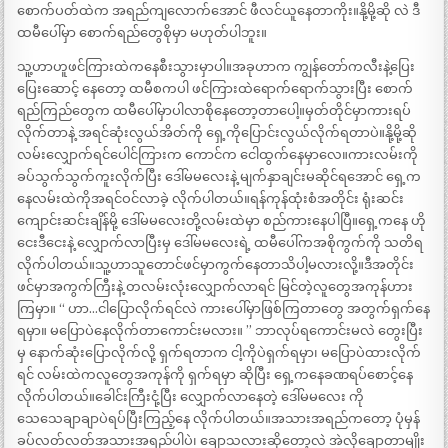
စောက်ပတ်ထဲက အရည်ကျလောက်အောင် ဖီလင်ယူနေတာကိုး။နို့မို့ဆို လဲ ဒီ
ထမီပေါ်မှာ စောက်ရည်တွေစိုမှာ မဟုတ်ပါဘူး။
သူ့ဟာဟူဖင်ကြားထဲကနေစီးသွားမှာပါ။အခုဟာက ကျွန်တော်ကလီးနဲ့ပြေး
ပြေးဆောင့် နေတော့ ထမီစကပါ ဖင်ကြားထဲရောက်ရောက်သွားပြီး စောက်
ရည်ကြည်တွေက ထမီပေါ်မှာပါလာစိုနေတော့တာပေါ့။မှတ်တိုင်မှာကားရပ်
လိုက်တာနဲ့ အရင်ဆုံးလွယ်အိတ်ကို ရှေ့ကိုပြောင်းလွယ်လိုက်ရတာပဲ။နို့မို့ဆို
လမ်းလျှောက်ရင်ပေါင်ကြားက ကောင်က ငေါထွက်နေမှာလေ။ကားလမ်းကို
ခပ်သွက်သွက်ကူးလိုက်ပြီး ဒေါ်မမလေးနဲ့ မျက်နှာချင်းမဆိုင်ရအောင် ရှေ့က
နေလမ်းထဲကိုအရင်ဝင်လာခဲ့ လိုက်ပါတယ်။ရန်ကုန်ထုံးစံအတိုင်း ရုံးဆင်း
ကျောင်းဆင်းချိန်မို့ ဒေါ်မမလေးတို့လမ်းထဲမှာ စည်ကားနေပါပြီ။ရှေ့ကနေ ဟို
ငေးဒီငေးနဲ့ လျှောက်လာပြီးမှ ဒေါ်မမလေးရဲ့ ထမီပေါ်ကအစိုကွက်ကို သတိရ
လိုက်ပါတယ်။သူ့ဟာသူတောင်ဖင်မှာကွက်နေတာသိပါ့မလားလို့။ဒီအတိုင်း
ဖင်မှာအကွက်ကြီးနဲ့ တလမ်းလုံးလျှောက်လာရင် မြင်တဲ့လူတွေအကုန်ဟား
ကြမှာ။ “ ဟာ…ငါပြောလိုက်ရင်လဲ ကားပေါ်မှာဖြစ်ကြတာတွေ အတွက်ရှက်နေ
ရမှာ။ မပြောပဲနေလိုက်တာကောင်းမလား။ ” ဘာလုပ်ရကောင်းမလဲ တွေးပြီး
မှ နောက်ဆုံးပြောလိုက်လို့ ရှက်ရတာက ငါ့ကိုပဲရှက်ရမှာ၊ မပြောပဲထားလိုက်
ရင် လမ်းထဲကလူတွေအကုန်ကို ရှက်ရမှာ ဆိုပြီး ရှေ့ကနေခဏရပ်စောင့်နေ
လိုက်ပါတယ်။ခေါင်းကြီးငုံ့ပြီး လျှောက်လာနေတဲ့ ဒေါ်မမလေး ကို
သေသေချာချာပဲရပ်ပြီးကြည့်နေ လိုက်ပါတယ်။အသားအရည်ကတော့ ပုံမှန်
ခပ်လတ်လတ်အသားအရည်ပါပဲ၊ ချောသလားဆိုတော့လဲ အဲလိုချောတာမျိုး