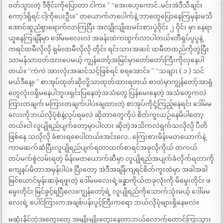
ဝတ်သွားတဲ့ ဒီဇိုင်းကိုပြောတာ ငါက။ ” “အေးဟေ့ကောင်..မင်းအဲဒီသီချင်း
ကော့ဒ်ရှိရင် ငါ့ကိုပေးဦး။” တယောက်တပေါက်နဲ့ ဘာတွေပြောနေကြမှန်းမသိ
အောင်ဆူညံစွာရောက်လာကြပြီး အလျိုလျိုထမင်းစားပွဲဝိုင်း ၂ ဝိုင်း မှာ နေရာ
ယူနေကြချိန်မှာ ဒေါ်မမလေးလဲ အခန်းထဲကထွက်လာပါတယ်။တီရှပ်ပွပွနဲ့
ကရင်ထမီလိုလို ရှမ်းထမီလိုလို တိုင်း ရင်းသားအဆင် ထမီတထည်ကိုတွဲပြီး
သာမန်သာဝတ်ထားပေမယ့် ကျွန်တော့်အမြင်မှာတော်တော်ကြီးကိုလှနေပါ
တယ်။ “ကဲကဲ အားလုံးအဆင်သင့်ဖြစ်ရင် စရအောင်။ ” “သချာၤ ( ၁ ) သင်
မယ်ဒီနေ့။ ” စာအုပ်ထုတ်ဆိုလို့သာထုတ်ထားရတယ် စာထဲမှာကျွန်တော့်အာရုံ
တွေလုံးဝရှိမနေပါဘူး။ရှင်းပြနေတဲ့အသံတွေ ပြန်မေးနေတဲ့ အသံတွေကလဲ
ကြားတချက် မကြားတချက်ပါပဲ။ချထားတဲ့ စာအုပ်ကိုငုံ့ကြည့်နေရင်း ဒေါ်မမ
လေးကိုဘယ်လိုပုံစံနဲ့လုပ်ရမလဲ ဆိုတာတွေကိုပဲ စိတ်ကူးယဉ်နေမိပါတော့
တယ်။ငါ လူပျိုရည်ပျက်တော့မှာပါလား ဆိုတဲ့အသိကလဲရှက်သလိုလို ပီတိ
ဖြစ်နေ သလိုလို ခံစားရစေပါတယ်။အင်းလေ…ကြေးစားမိန်းမတယောက်နဲ့
ကာမဆက်ဆံပြီးလူပျိုရည်ပျက်ရတာထက်စာရင်အခုလိုကိုယ် တကယ်
တပ်မက်စွဲလမ်းရတဲ့ မိန်းမတယောက်ဆီမှာ လူပျိုရည်အပျက်ခံလိုက်ရတာကို
ကျေနပ်မိတာအမှန်ပါပဲ။ ပြီးတော့ အဲဒီအချိန်ကျရင်စိတ်ကူးထဲမှာ အခါအခါ
မြင်ယောင်မှန်းဆခဲ့ရဖူးတဲ့ ဒေါ်မမလေးရဲ့ခန္ဓာကိုယ်တခုလုံးကို မိမွေးတိုင်း ဖ
မွေးတိုင်း မြင်ခွင့်ရပြီလေ။ကျွန်တော့်ရဲ့ လူပျိုရည်ကိုသောက်သုံးမယ့် ဒေါ်မမ
လေးရဲ့ ပေါင်ကြားကအချစ်ပန်းပွင့်ကြီးကရော ဘယ်လိုပုံများရှိနေမလဲ။
မဆုံးနိုင်တဲ့အတွေးတွေ အမျိုးမျိုးတွေးနေတာဘယ်လောက်တောင်ကြာသွား