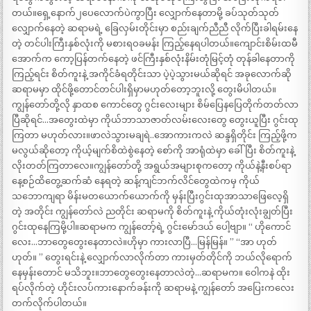
တယ်။ရှေ့နောက်၂ပေလောက်ပဲကွာပြီး လျှောက်နေတာမို့ ခပ်သုတ်သုတ်
လျှောက်နေတဲ့ ဆရာမရဲ့ ခြေလှမ်းတိုင်းမှာ စည်းချက်ညီညီ လိုက်ပြီးခါရမ်းနေ
တဲ့ တင်ပါးကြီးနှစ်လုံးကို မစားရဝခမန်း ကြည့်နေရပါတယ်။ကျောင်းစိမ်းထမီ
အောက်က ကော့ပြန်တက်နေတဲ့ ဖင်ကြီးနှစ်လုံးနိမ်းတုံမြင့်တုံ တုန်ခါနေတာကို
ကြည့်ရင်း စိတ်ကူးနဲ့ အကိုင်ခံရတိုင်းသာ ပဲ့ပဲ့သွားမယ်ဆိုရင် အခုလောက်ဆို
ဆရာမမှာ ထိုင်ဖို့တောင်တင်ပါးရှိမှာမဟုတ်တော့ဘူးလို့ တွေးမိပါတယ်။
ကျွန်တော်တို့လို နှာထစ ကောင်တွေ ဂွင်းလေးများ စိမ်ပြေနပြေတိုက်တတ်လာ
ပြီဆိုရင်…အတွေးထဲမှာ ကိုယ်ဘာသာဇာတ်လမ်းလေးတွေ တွေးယူပြီး ဂွင်းထု
ကြတာ မဟုတ်လား။ဖာလဲသွားမချရဲ..အောကားကလဲ ဆန္ဒရှိတိုင်း ကြည့်ဖို့က
မလွယ်ဆိုတော့ ကိုယ့်မျက်စိထဲစွဲနေတဲ့ စော်ကို အာရုံထဲမှာ ခေါ်ပြီး စိတ်ကူးနဲ့
လိုးတတ်ကြတာလေ။ကျွန်တော်တို့ အရွယ်အများစုကတော့ ကိုယ်နဲ့နီးစပ်ရာ
နေ့စဉ်ထိတွေ့ဆက်ဆံ နေရတဲ့ ဆန့်ကျင်ဘက်လိင်တွေထဲကမှ ကိုယ်
သဘောကျရာ မိန်းမတယောက်ယောက်ကို မှန်းပြီးဂွင်းထုအာသာဖြေလေ့ရှိ
တဲ့ အတိုင်း ကျွန်တော်လဲ ညတိုင်း ဆရာမကို စိတ်ကူးနဲ့ ကိုယ်တုံးလုံးချွတ်ပြီး
ဂွင်းထုနေကြမို့ပါ။ဆရာမက ကျွန်တော့်ရဲ့ ဂွင်းမော်ဒယ် ပေါ့ဗျာ။ “ ဟိုကောင်
လေး…ဘာတွေတွေးနေတာလဲ။ဟိုမှာ ကားလာပြီ…မြန်မြန်။ ” “အာ ဟုတ်
ဟုတ်။ ” တွေးရင်းနဲ့ လျှောက်လာလိုက်တာ ကားမှတ်တိုင်ကို ဘယ်လိုရောက်
နေမှန်းတောင် မသိဘူး။ဘာတွေတွေးနေတာလဲတဲ့…ဆရာမက။ ဝေါကနဲ ထိုး
ရပ်လိုက်တဲ့ ဟိုင်းလပ်ကားနောက်ခန်းကို ဆရာမနဲ့ ကျွန်တော် အပြေးကလေး
တက်လိုက်ပါတယ်။