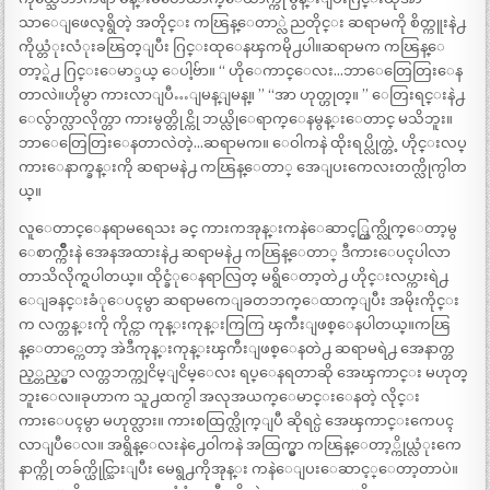
သာေျဖေလ့ရွိတဲ့ အတိုင္း ကၽြန္ေတာ္လဲ ညတိုင္း ဆရာမကို စိတ္ကူးနဲ႕
ကိုယ္တံုးလံုးခၽြတ္ျပီး ဂြင္းထုေနၾကမို႕ပါ။ဆရာမက ကၽြန္ေ
တာ့္ရဲ႕ ဂြင္းေမာ္ဒယ္ ေပါ့ဗ်ာ။ “ ဟိုေကာင္ေလး…ဘာေတြေတြးေန
တာလဲ။ဟိုမွာ ကားလာျပီ…ျမန္ျမန္။ ” “အာ ဟုတ္ဟုတ္။ ” ေတြးရင္းနဲ႕
ေလွ်ာက္လာလိုက္တာ ကားမွတ္တိုင္ကို ဘယ္လိုေရာက္ေနမွန္းေတာင္ မသိဘူး။
ဘာေတြေတြးေနတာလဲတဲ့…ဆရာမက။ ေဝါကနဲ ထိုးရပ္လိုက္တဲ့ ဟိုင္းလပ္
ကားေနာက္ခန္းကို ဆရာမနဲ႕ ကၽြန္ေတာ္ အေျပးကေလးတက္လိုက္ပါတ
ယ္။
လူေတာင္ေနရာမရေသး ခင္ ကားကအုန္းကနဲေဆာင့္ထြက္လိုက္ေတာ့မွ
ေစာက္က်ိဳးနဲ အေနအထားနဲ႕ ဆရာမနဲ႕ ကၽြန္ေတာ္ ဒီကားေပၚပါလာ
တာသိလိုက္ရပါတယ္။ ထိုင္ခံုေနရာလြတ္ မရွိေတာ့တဲ႕ ဟိုင္းလပ္ကားရဲ႕
ေျခနင္းခံုေပၚမွာ ဆရာမကေျခတဘက္ေထာက္ျပီး အမိုးကိုင္း
က လက္တန္းကို ကိုင္ကာ ကုန္းကုန္းကြကြ ၾကီးျဖစ္ေနပါတယ္။ကၽြ
န္ေတာ္ကေတာ့ အဲဒီကုန္းကုန္းၾကီးျဖစ္ေနတဲ႕ ဆရာမရဲ႕ အေနာက္တ
ည့္တည့္မွာ လက္တဘက္ကျငိမ္ျငိမ္ေလး ရပ္ေနရတာဆို အေၾကာင္း မဟုတ္
ဘူးေလ။ခုဟာက သူ႕ထက္ငါ အလုအယက္ေမာင္းေနတဲ့ လိုင္း
ကားေပၚမွာ မဟုတ္လား။ ကားစထြက္လိုက္ျပီ ဆိုရင္ပဲ အေၾကာင္းကေပၚ
လာျပီေလ။ အရွိန္ေလးနဲ႕ေဝါကနဲ အထြက္မွာ ကၽြန္ေတာ့္ကိုယ္လံုးကေ
နာက္ကို တခ်က္ယိုင္သြားျပီး မေရွ႕ကိုအုန္း ကနဲေျပးေဆာင့္ေတာ့တာပဲ။