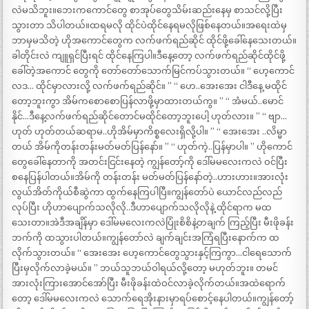
လဲမသိဘူး။ဘေးကကောင်တွေ စာအုပ်တွေသိမ်းဆည်းနေမှ စာသင်လို့ပြီး
သွားတာ သိပါတယ်။ထရမလို ထိုင်ပဲထိုင်နေရမလိုဖြစ်နေတယ်။အရေးထဲမှ
ဘာမှမသိတဲ့ ဟိုအကောင်တွေက လက်ဖက်ရည်ဆိုင် ထိုင်ဖို့ခေါ်နေသေးတယ်။
ခါတိုင်းလဲ ကျူရှင်ပြီးရင် ထိုင်နေကြပါ။ဒီနေ့တော့ လက်ဖက်ရည်ဆိုင်ထိုင်ဖို့
ခေါ်တဲ့အကောင် တွေကို တော်တော်သောက်မြင်ကပ်သွားတယ်။ “ ဟေ့ကောင်
လဒ… ထိုင်မှာလားလို့ လက်ဖက်ရည်ဆိုင်။ ” “ ဟေ..အေးအေး ငါဒီနေ့ မထိုင်
တော့ဘူးကွာ အိမ်ကစောစောပြန်လာဖို့မှာထားတယ်ကွ။ ” “ အံမယ်..မောင်
နိုင်…ဒီနေ့လက်ဖက်ရည်ဆိုင်တောင်မထိုင်တော့ဘူးပေါ့ ဟုတ်လား။ ” “ ဗျာ…
ဟုတ် ဟုတ်တယ်ဆရာမ..ဟိုအိမ်မှာကိစ္စလေးရှိလို့ပါ။ ” “ အေးအေး ..လိမ္မာ
တယ် အိမ်ကိုတန်းတန်းမတ်မတ်ပြန်နော်။ ” “ ဟုတ်ကဲ့..ပြန်မှာပါ။ ” ဟိုကောင်
တွေခေါ်နေတာကို အတင်းငြင်းနေတဲ့ ကျွန်တော့်ကို ဒေါ်မမလေးကလဲ ဝင်ပြီး
စနေပြန်ပါတယ်။အိမ်ကို တန်းတန်း မတ်မတ်ပြန်နော်တဲ့..ဟားဟား။အားလုံး
လွယ်အိတ်ကိုယ်စီဆွဲကာ ထွက်နေကြပါပြီ။ကျွန်တော်ပဲ ယောင်လည်လည်
လုပ်ပြီး ဟိုဟာပျောက်သလိုလို..ဒီဟာပျောက်သလိုလိုနဲ့ ထိုင်ရာက မထ
သေးတာ။အဲဒီအချိန်မှာ ဒေါ်မမလေးကလဲပြုံးစိစိနဲ့တချက် ကြည့်ပြီး မီးဖိုခန်း
ဘက်ကို ထသွားပါတယ်။ကျွန်တော်လဲ ချက်ချင်းအကြံရပြီးနောက်က ထ
လိုက်သွားတယ်။ “ အေးအေး ဟေ့ကောင်တွေသွားနှင့်ကြကွာ…ငါရေသောက်
ပြီးမှလိုက်လာခဲ့မယ်။ ” ဘယ်သူဘယ်ဝါရယ်လို့တော့ မဟုတ်ဘူး။ တမင်
အားလုံးကြားအောင်အော်ပြီး မီးဖိုခန်းထဲဝင်လာခဲ့လိုက်တယ်။အထဲရောက်
တော့ ဒေါ်မမလေးကလဲ သောက်ရေအိုးနားမှာရပ်စောင့်နေပါတယ်။ကျွန်တော့်