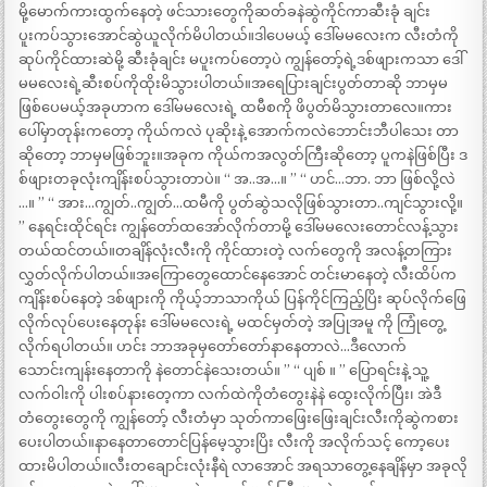
မို့မောက်ကားထွက်နေတဲ့ ဖင်သားတွေကိုဆတ်ခနဲဆွဲကိုင်ကာဆီးခုံ ချင်း
ပူးကပ်သွားအောင်ဆွဲယူလိုက်မိပါတယ်။ဒါပေမယ့် ဒေါ်မမလေးက လီးတံကို
ဆုပ်ကိုင်ထားဆဲမို့ ဆီးခုံချင်း မပူးကပ်တော့ပဲ ကျွန်တော့်ရဲ့ဒစ်ဖျားကသာ ဒေါ်
မမလေးရဲ့ဆီးစပ်ကိုထိုးမိသွားပါတယ်။အရေပြားချင်းပွတ်တာဆို ဘာမှမ
ဖြစ်ပေမယ့်အခုဟာက ဒေါ်မမလေးရဲ့ ထမီစကို ဖိပွတ်မိသွားတာလေ။ကား
ပေါ်မှာတုန်းကတော့ ကိုယ်ကလဲ ပုဆိုးနဲ့ အောက်ကလဲဘောင်းဘီပါသေး တာ
ဆိုတော့ ဘာမှမဖြစ်ဘူး။အခုက ကိုယ်ကအလွတ်ကြီးဆိုတော့ ပူကနဲဖြစ်ပြီး ဒ
စ်ဖျားတခုလုံးကျိန်းစပ်သွားတာပဲ။ “ အ..အ…။ ” “ ဟင်…ဘာ. ဘာ ဖြစ်လို့လဲ
…။ ” “ အား…ကျွတ်..ကျွတ်…ထမီကို ပွတ်ဆွဲသလိုဖြစ်သွားတာ..ကျင်သွားလို့။
” နေရင်းထိုင်ရင်း ကျွန်တော်ထအော်လိုက်တာမို့ ဒေါ်မမလေးတောင်လန့်သွား
တယ်ထင်တယ်။တချိန်လုံးလီးကို ကိုင်ထားတဲ့ လက်တွေကို အလန့်တကြား
လွှတ်လိုက်ပါတယ်။အကြောတွေထောင်နေအောင် တင်းမာနေတဲ့ လီးထိပ်က
ကျိန်းစပ်နေတဲ့ ဒစ်ဖျားကို ကိုယ့်ဘာသာကိုယ် ပြန်ကိုင်ကြည့်ပြိး ဆုပ်လိုက်ဖြေ
လိုက်လုပ်ပေးနေတုန်း ဒေါ်မမလေးရဲ့ မထင်မှတ်တဲ့ အပြုအမူ ကို ကြုံတွေ့
လိုက်ရပါတယ်။ ဟင်း ဘာအခုမှတော်တော်နာနေတာလဲ…ဒီလောက်
သောင်းကျန်းနေတာကို နဲတောင်နဲသေးတယ်။ ” “ ပျစ် ။ ” ပြောရင်းနဲ့ သူ့
လက်ဝါးကို ပါးစပ်နားတေ့ကာ လက်ထဲကိုတံတွေးနဲနဲ ထွေးလိုက်ပြီး၊ အဲဒီ
တံတွေးတွေကို ကျွန်တော့် လီးတံမှာ သုတ်ကာဖြေးဖြေးချင်းလီးကိုဆွဲကစား
ပေးပါတယ်။နာနေတာတောင်ပြန်မေ့သွားပြိး လီးကို အလိုက်သင့် ကော့ပေး
ထားမိပါတယ်။လီးတချောင်းလုံးနီရဲ လာအောင် အရသာတွေ့နေချိန်မှာ အခုလို