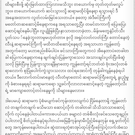
ထိများစီးဖို့ ဆုံးဖြတ်ထားကြလားမသိဘူး တယောက်မှ တုတ်တုတ်မလှုပ်
ဘူး။ တယောက်ယောက် ဆင်းသွားလို့ ဆရာမထိုင်ဖို့နေရာ ရသွားရင် ဒီ
အနေအထားက လွတ်လမ်းမြင်သေးတယ်။ ခုတော့ အဲဒီဖင်ကြီးကို
မတော်တဆဆောင့်မိနေရာကနေ အရသာတွေ့ပြီး တမင်တကာကို ပြေးပြေး
ဆောင့်ချင်နေမိပါပြီ။ လူပျိုဖြစ်ပြီးနှာသာထလာခဲ့တာ…မိန်းမတွေနဲ့ပိတ်သီး
ပွတ်သပ ်နေခဲ့ဘူးတာမှမဟုတ်တာ။ ခုလို အရှင်လတ်လတ်ကြီး တောင်နေတဲ့
လီးနဲ့ ဆရာမဖင်ကြီးကို မထိတထိဆောင့်နေရတဲ့ အရသာဟာ ကျွန်တော့်
အတွက်တော့ မဟာစည်းစိမ်ပါပဲ။ ဖင်သားကြီးတွေကလဲ အိနေတာပဲ။တခါတ
ခါ ပြေးကပ်နေရာကနေ ချက်ချင်းပြန်မကွာသေးပဲ အသားချင်းပွတ်ပြီးဖိဆွဲ
သလို ဖြစ်ပြီးမှ ပြန်ကွာသွားချိန်မှာတော့ ကျွန်တော့်ရင်ဘတ်ထဲ ဗုံးအလုံးတစ်
ရာလောက် စုပြုံပေါက်ကွဲသွားသလား ထင်ရအောင်ကို တုန်ခါကျန်နေခဲ့ရပါ
တယ်။ ဒီလောက်တင်းမာနေတဲ့ လီးတံမှာတောင် ဆရာမဖင်ကြီးတွေရဲ့ နူးညံ့မှု
ကို ခံစားနေရရင် ဆရာမကရော သူ့ဖင်ကိုလာလာဆောင့်နေတဲ့ ကျွန်တော့်လီး
ရဲ့ မာကျောတောင့်တင်းနေမှုကို သိများနေမလား။
ဒါပေမယ့် ဆရာမက ပုံစံမပျက်ဖင်ကုန်းထားလျက်ပဲ ငြိမ်နေတာမို့ ကျွန်တော်
လဲ တချက်တချက် မသိမသာ ဆောင့်လိုက် တခါတခါ သိသိသာသာဆောင့်
လိုက် လုပ်နေခဲ့ပါတယ်။ကားစပယ်ယာ ခမျာလဲ တစ်စီးလုံးဖင်သေတွေချည်း
ပဲပါလာလို့ စိတ်ညစ်နေပုံရပါတယ်။မြေနီကုန်းမှာမီးပွိုင့်မိနေတုန်း ရှေ့မှတ်တိုင်
တွေ အကုန်မေးနေပါတယ်။ ဆွဲထားရတဲ့စာအုပ်ထုပ်ကြီးကြောင့်လက်အံသေ
နေတာကိုတောင် အခုမှသိတယ်..တကယ်တကယ် အာရုံကအဲဒီဖင်ကြီး ပေါ်မှာ