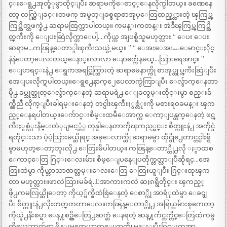
င္းေရွ႕အုတ္ခံုမွာထိုင္ျပီး ဆရာမကိုေစာင့္ေနလိုက္ပါတယ္။ ခဏေနေ
တာ့ လက္ဆြဲျခင္းတဖက္ အမွတ္ျခစ္စရာစာအုပ္ေတြထည့္ထားတဲ့ ၾကြပ္ၾ
ကြပ္အိတ္တဖက္နဲ႕ ဆရာမထြက္လာပါတယ္။ ကမန္းကတန္း အဲဒီၾကြပ္ၾကြပ္အိ
တ္ၾကီးကို ေျပးဆြဲလိုက္တာေပါ့….ကိုယ္က အျပစ္ရွိသူမဟုတ္လား “ ေပး ေပး
ဆရာမ…ကၽြန္ေတာ္ဒါၾကီးသယ္ခဲ့မယ္။ ” “ ေအးေအး…ေမာင္ႏိုင္
နဲနဲေတာ့ေလးတယ္ေနာ္။လာလာ ေနာက္က်ေနမယ္…သြားရေအာင္။ ”
ေျပာရင္းနဲ႕ ေရွကအရင္ထြက္သြားတဲ့ ဆရာမေနာက္ကို စာအုပ္ထုပ္ၾကီးဆြဲျပီး
အေျပးလိုက္ရပါတယ္။ေရွ႕ေနာက္၂ေပေလာက္ပဲကြာျပီး ေလွ်ာက္ေနတာ
မို႕ ခပ္သုတ္သုတ္ေလွ်ာက္ေနတဲ့ ဆရာမရဲ႕ ေျခလွမ္းတိုင္းမွာ စည္းခ်
က္ညီညီ လိုက္ျပီးခါရမ္းေနတဲ့ တင္ပါးၾကီးႏွစ္လံုးကို မစားရဝခမန္း ၾက
ည့္ေနရပါတယ္။ေက်ာင္းစိမ္းထမီေအာက္က ေကာ့ျပန္တက္ေနတဲ့ ဖင္ၾ
ကီးႏွစ္လံုးနိမ္းတံုျမင့္တံု တုန္ခါေနတာကိုၾကည့္ရင္း စိတ္ကူးနဲ႕ အကိုင္ခံ
ရတိုင္းသာ ပဲ့ပဲ့သြားမယ္ဆိုရင္ အခုေလာက္ဆို ဆရာမမွာ ထိုင္ဖို႕ေတာင္တင္ပါးရွိ
မွာမဟုတ္ေတာ့ဘူးလို႕ ေတြးမိပါတယ္။ ကၽြန္ေတာ္တို႕လို ႏွာထစ
ေကာင္ေတြ ဂြင္းေလးမ်ား စိမ္ေျပနေျပတိုက္တတ္လာျပီဆိုရင္…အေ
တြးထဲမွာ ကိုယ္ဘာသာဇာတ္လမ္းေလးေတြ ေတြးယူျပီး ဂြင္းထုၾက
တာ မဟုတ္လား။ဖာလဲသြားမခ်ရဲ..ေအာကားကလဲ ဆႏၵရွိတိုင္း ၾကည့္
ဖို႕ကမလြယ္ဆိုေတာ့ ကိုယ့္မ်က္စိထဲစြဲေနတဲ့ ေစာ္ကို အာရံုထဲမွာ ေခၚျ
ပီး စိတ္ကူးနဲ႕လိုးတတ္ၾကတာေလ။ကၽြန္ေတာ္တို႕ အရြယ္အမ်ားစုကေတာ့
ကိုယ္နဲ႕နီးစပ္ရာ ေန႔စဥ္ထိေတြ႕ဆက္ဆံ ေနရတဲ့ ဆန္႔က်င္ဘက္လိင္ေတြထဲကမွ
ကိုယ္သေဘာက်ရာ မိန္းမတေယာက္ေယာက္ကို မွန္းျပီးဂြင္းထုအာ