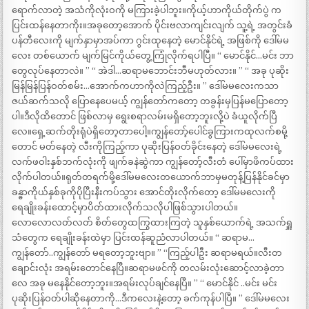
ရောက်လာတဲ့ အသံကိုလုံးဝကို မကြားခဲ့ပါဘူး။ကိုယ့်ဟာကိုယ်တိုက်ပွဲ က
ပြင်းထန်နေတာကိုး။အခုတော့အောက် ပိုင်းဗလာကျင်းလျက် သူ့ရဲ့ အတွင်းခံ
ပန်တီလေးကို မျက်နှာမှာအပ်ကာ ဂွင်းထုနေတဲ့ မောင်နိုင်ရဲ့ အဖြစ်ကို ဒေါ်မမ
လေး တစ်ယောက် မျက်မြင်ကိုယ်တွေ့ကြုံလိုက်ရပါပြီ။ “ မောင်နိုင်…မင်း ဘာ
တွေလုပ်နေတာလဲ။ ” “ အဲဒါ…ဆရာမဘောင်းဘီမဟုတ်လား။ ” “ အခု ပုဆိုး
မြန်မြန်ပြန်ဝတ်စမ်း…အောက်ကဟာကိုလဲကြည့်ဦး။ ” ဒေါ်မမလေးကသာ
ဇယ်ဆက်သလို ပြောနေပေမယ့် ကျွန်တော်ကတော့ တခွန်းမှပြန်မပြောတော့
ပါ။ဒီလိုထိတောင် ဖြစ်လာမှ ရွေးစရာလမ်းမရှိတော့ဘူးလို့ပဲ ခံယူလိုက်ပြီ
လေ။ရှေ့ဆက်တိုးရုံပဲရှိတော့တာပေါ့။ကျွန်တော့်ပေါင်ခွကြားကထုလက်စမို့
တောင် မတ်နေတဲ့ လီးကိုကြည့်ကာ ပုဆိုးပြန်ဝတ်ခိုင်းနေတဲ့ ဒေါ်မမလေးရဲ့
လက်ဖဝါးနှစ်ဘက်လုံးကို ဖျက်ခနဲဆွဲကာ ကျွန်တော့်လီးတံ ပေါ်မှာဖိကပ်ထား
လိုက်ပါတယ်။ရုတ်တရက်မို့ဒေါ်မမလေးတယောက်ဘာမှမတုန့်ပြန်နိုင်ခင်မှာ
ခန္ဓာကိုယ်နှစ်ခုကိုပိုပြီးနီးကပ်သွား အောင်တိုးလိုက်တော့ ဒေါ်မမလေးကို
ရေချိုးခန်းထောင့်မှာပိတ်ထားလိုက်သလိုပါဖြစ်သွားပါတယ်။
လောလောလတ်လတ် စိတ်တွေထကြွထားကြတဲ့ သူနှစ်ယောက်ရဲ့ အသက်ရှူ
သံတွေက ရေချိုးခန်းထဲမှာ ပြင်းထန်ဆူညံလာပါတယ်။ “ ဆရာမ…
ကျွန်တော်..ကျွန်တော် မရတော့ဘူးဗျာ။ ” “ကြည့်ပါဦး ဆရာမရယ်။လီးတ
ချောင်းလုံး အရမ်းတောင်နေပြီ။ဆရာမဖင်ကို တလမ်းလုံးဆောင့်လာခဲ့တာ
လေ အခု မနေနိုင်တော့ဘူး။အရမ်းလုပ်ချင်နေပြီ။ ” “ မောင်နိုင် ..မင်း မင်း
ပုဆိုးပြန်ဝတ်ပါဆိုနေတာကို…ဒီကလေးနဲ့တော့ ခက်ကုန်ပါပြီ။ ” ဒေါ်မမလေး