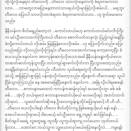
ထိုသို့လိုးနေရင်း တီလေးကို …တီလေး သားလိုးနေတာကို ခံရတာကောင်း
လား… …ဘာတွေလာပြောနေတာလဲသားရယ်လိုးမှာဖြင့်လိုးစမ်းပါ… …မရဘူး
တီလေး ပြောပါ သားလိုးတာခံရတာ ခံရတာကောင်းလား… ဟု ဇွတ်မေးလေ
သည်။
နီနီသန်းက စိတ်မရှည်တော့ဘဲ …ကောင်းတယ်ဟေ့ ကောင်းတယ်မင်းလီးကြီး
က မင်းဦးလေးထက်ကြီးတယ် တီလေး စောက်ပတ်တခုလုံး ပြည့်ကျပ်နေပြီး
ခံလို့ကောင်းတယ် လိုးစမ်း မြန်မြန်လေးလိုးစမ်း… ဟု ပြောလိုက်သည်။ ပြော
လည်းပြော လိုးလည်းလိုးကြရင်း တီလေးကအောက်ကနေ ကော့ကော့ပြီး ခံ
ပေးသည်။ နေဝင်းက အားကုန်ဆောင့်လိုးသောအခါ နီနီသန်းခန္ဓာကိုယ်လေး
တဆတ်ဆတ်တုန်သွားပြီး တင်းကျပ်စွာဖက်လိုက်ကာ ပြီးသွားတော့သည်။
တချိန်ထဲမှာပင် နေဝင်းလည်း လီးထဲက သုတ်ရေတွေကို တီလေးစောက်ပတ်
ထဲသို့ အရှိန်ပြင်းစွာဖြင့် ပန်းထဲ့လိုက်တော့သည်။ ထို့နောက် တီလေးရော သူပါ
ငြိမ်သွားကြသည်။ ခန အမောဖြေပြီးနောက် နေဝင်းက …အမြဲ လိုးပါရစေနော်
တီလေး… …စကားနားမထောင် ကလန်ကဆန်လုပ်ရင် ပေးမလိုးဘူး ခစ် ခစ်
ခစ်… …အဲ့လို ဘယ်ရမလဲ စကားနားထောင်ပါ့မယ် ပေးမလိုးရင် အတင်းတက်
လိုးမှာပဲ… …သူတော်တော်ဆိုးနေ ဦးလေးထွန်းနဲ့ တိုင်ပြောမှာပေါ့ ဟိ ဟိ ဟိ…
…တီလေး ပေးလိုးပါနော် တီလေး စိတ်တိုင်းကျ ဖြစ်စေရပါ့မယ် နော် နော်… …
အေးပါ ပေးလိုးမှာပေါ့ ဒါပေမယ့် မင်းဦးလေး ရှေ့ကျရင် ဆင်ခြင်နော်… …
စိတ်ချပါ မမရဲ့ လူတွေရှေ့ တူဝရီး လူကွယ်ရာကျ လင်မယား ဟုတ်တယ်
မို့လား… …အောင်မာ ဘယ်သူက သူ့မယားလုပ်မယ်ပြောနေလို့လဲ… …ကျနော့်