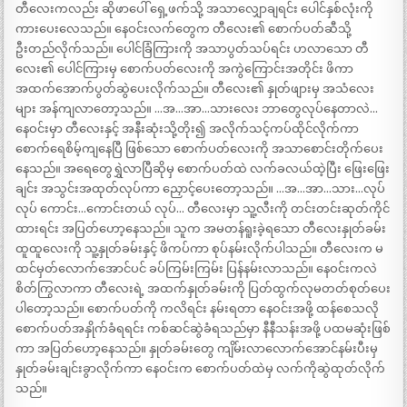
တီလေးကလည်း ဆိုဖာပေါ် ရှေ့ဖက်သို့ အသာလျှောချရင်း ပေါင်နှစ်လုံးကို
ကားပေးလေသည်။ နေဝင်းလက်တွေက တီလေး၏ စောက်ပတ်ဆီသို့
ဦးတည်လိုက်သည်။ ပေါင်ခြံကြားကို အသာပွတ်သပ်ရင်း ဟလာသော တီ
လေး၏ ပေါင်ကြားမှ စောက်ပတ်လေးကို အကွဲကြောင်းအတိုင်း ဖိကာ
အထက်အောက်ပွတ်ဆွဲပေးလိုက်သည်။ တီလေး၏ နှုတ်ဖျားမှ အသံလေး
များ အန်ကျလာတော့သည်။ …အ…အာ…သားလေး ဘာတွေလုပ်နေတာလဲ…
နေဝင်းမှာ တီလေးနှင့် အနီးဆုံးသို့တိုး၍ အလိုက်သင့်ကပ်ထိုင်လိုက်ကာ
စောက်ရေစိမ့်ကျနေပြီ ဖြစ်သော စောက်ပတ်လေးကို အသာစောင်းတိုက်ပေး
နေသည်။ အရေတွေရွှဲလာပြီဆိုမှ စောက်ပတ်ထဲ လက်ခလယ်ထဲ့ပြီး ဖြေးဖြေး
ချင်း အသွင်းအထုတ်လုပ်ကာ ညှောင့်ပေးတော့သည်။ …အ…အာ…သား…လုပ်
လုပ် ကောင်း…ကောင်းတယ် လုပ်… တီလေးမှာ သူ့လီးကို တင်းတင်းဆုတ်ကိုင်
ထားရင်း အပြတ်ဟော့နေသည်။ သူက အမတန်ရူးခဲ့ရသော တီလေးနှုတ်ခမ်း
ထူထူလေးကို သူ့နှုတ်ခမ်းနှင့် ဖိကပ်ကာ စုပ်နမ်းလိုက်ပါသည်။ တီလေးက မ
ထင်မှတ်လောက်အောင်ပင် ခပ်ကြမ်းကြမ်း ပြန်နမ်းလာသည်။ နေဝင်းကလဲ
စိတ်ကြွလာကာ တီလေးရဲ့ အထက်နှုတ်ခမ်းကို ပြတ်ထွက်လုမတတ်စုတ်ပေး
ပါတော့သည်။ စောက်ပတ်ကို ကလိရင်း နမ်းရတာ နေဝင်းအဖို့ ထန်စေသလို
စောက်ပတ်အနှိုက်ခံရရင်း ကစ်ဆင်ဆွဲခံရသည်မှာ နီနီသန်းအဖို့ ပထမဆုံးဖြစ်
ကာ အပြတ်ဟော့နေသည်။ နှုတ်ခမ်းတွေ ကျိမ်းလာလောက်အောင်နမ်းပီးမှ
နှုတ်ခမ်းချင်းခွာလိုက်ကာ နေဝင်းက စောက်ပတ်ထဲမှ လက်ကိုဆွဲထုတ်လိုက်
သည်။