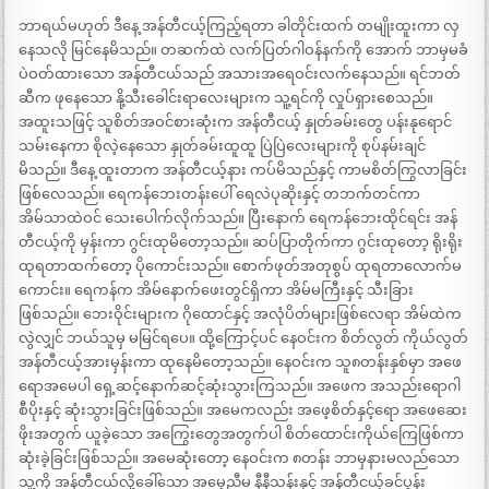
ဘာရယ်မဟုတ် ဒီနေ့ အန်တီငယ့်ကြည့်ရတာ ခါတိုင်းထက် တမျိုးထူးကာ လှ
နေသလို မြင်နေမိသည်။ တဆက်ထဲ လက်ပြတ်ဂါဝန်နက်ကို အောက် ဘာမှမခံ
ပဲဝတ်ထားသော အန်တီငယ်သည် အသားအရေဝင်းလက်နေသည်။ ရင်ဘတ်
ဆီက ဖုနေသော နို့သီးခေါင်းရာလေးများက သူ့ရင်ကို လှုပ်ရှားစေသည်။
အထူးသဖြင့် သူစိတ်အဝင်စားဆုံးက အန်တီငယ့် နှုတ်ခမ်းတွေ ပန်းနုရောင်
သမ်းနေကာ စိုလဲ့နေသော နှုတ်ခမ်းထူထူ ပြဲပြဲလေးများကို စုပ်နမ်းချင်
မိသည်။ ဒီနေ့ ထူးတာက အန်တီငယ့်နား ကပ်မိသည်နှင့် ကာမစိတ်ကြွလာခြင်း
ဖြစ်လေသည်။ ရေကန်ဘေးတန်းပေါ် ရေလဲပုဆိုးနှင့် တဘက်တင်ကာ
အိမ်သာထဲဝင် သေးပေါက်လိုက်သည်။ ပြီးနောက် ရေကန်ဘေးထိုင်ရင်း အန်
တီငယ့်ကို မှန်းကာ ဂွင်းထုမိတော့သည်။ ဆပ်ပြာတိုက်ကာ ဂွင်းထုတော့ ရိုးရိုး
ထုရတာထက်တော့ ပိုကောင်းသည်။ စောက်ဖုတ်အတုစွပ် ထုရတာလောက်မ
ကောင်း။ ရေကန်က အိမ်နောက်ဖေးတွင်ရှိကာ အိမ်မကြီးနှင့် သီးခြား
ဖြစ်သည်။ ဘေးဝိုင်းများက ဂိုထောင်နှင့် အလုံပိတ်များဖြစ်လေရာ အိမ်ထဲက
လွဲလျှင် ဘယ်သူမှ မမြင်ရပေ။ ထို့ကြောင့်ပင် နေဝင်းက စိတ်လွတ် ကိုယ်လွတ်
အန်တီငယ့်အားမှန်းကာ ထုနေမိတော့သည်။ နေဝင်းက သူ၈တန်းနှစ်မှာ အဖေ
ရောအမေပါ ရှေ့ဆင့်နောက်ဆင့်ဆုံးသွားကြသည်။ အဖေက အသည်းရောဂါ
စီပိုးနှင့် ဆုံးသွားခြင်းဖြစ်သည်။ အမေကလည်း အဖေ့စိတ်နှင့်ရော အဖေဆေး
ဖိုးအတွက် ယူခဲ့သော အကြွေးတွေအတွက်ပါ စိတ်ထောင်းကိုယ်ကြေဖြစ်ကာ
ဆုံးခဲ့ခြင်းဖြစ်သည်။ အမေဆုံးတော့ နေဝင်းက ၈တန်း ဘာမှနားမလည်သော
သူ့ကို အန်တီငယ်လို့ခေါ်သော အမေ့ညီမ နီနီသန်းနှင့် အန်တီငယ့်ခင်ပွန်း