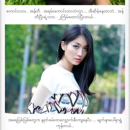
ကောင်းလား. . အန်တီ. . အရမ်းကောင်းတာဘဲကွာ….. အီဆိမ့်နေတာဘဲ. . အန်
တီပြီးရဲ့လား. . ၂ကြိမ်တောင်ပြီးတယ်. .
အရေပြစ်ပြစ်တွေက နှုတ်ခမ်းတလျှောက်စီးကျနေပီး…… မျက်နှာပေါ်မှာရွဲ
ကုန်တယ်…