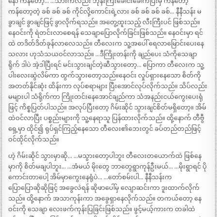
နော် ကန်တော့… …သားကလည်း ဘုန်းကြီးခေါင်းခေါက်ပြီးမှ ကန်တော့
ကန်တော့တဲ့ ခစ် ခစ် ခစ် ကိုင်လို့ကောင်းရဲ့လား ခစ် ခစ် ခစ် ခစ်… နီနီသန်း မ
ခွာချင် ခွာချင်ဖြင့် ခွာလိုက်ရသည်။ အတွေ့ထူးသည့် လီးကြီးပင် ဖြစ်သည်။
နေဝင်းကို ရဲတင်းလာစေရန် သေချာပြောလိုက်ခြင်းဖြစ်သည်။ နေဝင်းမှာ ရင်
ထဲ တဒိတ်ဒိတ်ခုန်လာလေသည်။ တီလေးက သူ့အပေါ် ရေလာမြောင်းပေးနေ
သလား ဟုသံသယဝင်လာသည်။ …ဒီကြိုးတန်းကို ချည်ပေး သံကိုသေချာ
ရိုက် ဒါပဲ အဲ့ဒါပြီးရင် မင်းသွားချင်တဲ့ဆီသွားတော့… ပြောကာ တီလေးက သူ့
ပါးလေးဆွဲလိမ်ကာ ထွက်သွားတော့သည်။နေဝင်း လှုပ်ရှားနေသော စိတ်ကို
အတတ်နိုင်ဆုံး ထိန်းကာ လုပ်စရာများ ပြီးအောင်လုပ်လိုက်သည်။ သိပ်လည်း
မများပါ သံရိုက်ကာ ကြိုးတင်းနေအောင်ချည်ကာ သံအနည်းငယ်ကွေးပေးရုံ
ဖြင့် ကိစ္စပြတ်ပါသည်။ အလုပ်ပြီးတော့ ဂိမ်းဆိုင် သွားချင်စိတ်မရှိတော့။ အိမ်
ထဲဝင်လာပြီး ပစ္စည်းများကို သူ့နေရာသူ ပြန်ထားလိုက်သည်။ ထို့နောက် တီဗွီ
ရှေ့မှာ ထိုင်၍ ရုပ်ရှင်ကြည့်နေသော တီလေး၏ဘေးတွင် ခပ်တည်တည်ဖြင့်
ဝင်ထိုင်လိုက်သည်။
ဟဲ့ ဂိမ်းဆိုင် သွားမှာဆို… …မသွားတော့ပါဘူး တီလေးတယောက်ထဲ ဖြစ်နေ
မှာကို စိတ်မချပါဘူး… …အံမယ် မိုးတွေ ဘာတွေရွာကုန်ဦးမယ်… …မိုးရွာရင် ပို
ကောင်းတာပေါ့ အိမ်မှာကွေးနေရုံပဲ… …တော်စမ်းပါ… နီနီသန်းက
ပြောပြောဆိုဆိုဖြင့် အခွေလဲရန် ဆိုဖာပေါ်မှ လျောဆင်းကာ ဒူးထာက်လိုက်
သည်။ ထို့နောက် အသာကုန်းကာ အခွေရှာနေလိုက်သည်။ တကယ်တော့ နေ
ဝင်းကို သေချာ လေးဖက်ကုန်းပြခြင်းဖြစ်သည်။ ဖွင့်မယ့်ကားက တခါထဲ