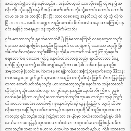
အသံထွက်၍ပင် မှန်းနေမိသည်။ …အန်တီငယ့်ကို သားလိုးနေပြီ လိုးနေပြီ အ
လိုး လိုး လိုးနေပြီ အန်တီငယ့် စောက်ပတ်က လိုးလို့ကောင်း ကောင်း ကောင်း
တယ် အ အ အ သားပြီး ပြီး ပြီး သား လရေတွေ အန်တီငယ့် ထဲ ထဲ့ ထဲ့ လိုက်
ပြီ အ အ အ… အထိအတွေ့ကလည်းကောင်း စိတ်ကလဲထနေသောကြောင့် နေ
ဝင်း ခနဖြင့် လရေများ ပန်းထုတ်လိုက်မိသည်။
ဂွင်းမထုတာလည်း ၅ရက်လောက်ရှိပြီ ဖြစ်သောကြောင့် လရေတွေကလည်း
များကာ အခဲများဖြစ်နေသည်။ ပြီးနောက် လရေများက်ု ဆေးကာ ရေချိုးပြီး
အိမ်ထဲဝင်လာခဲ့လေသည်။နီနီသန်း ကိုရီးယားဇာတ်လမ်းတွဲ ကြည့်နေရင်း
ရေသောက်ချင်သောကြောင့် နောက်ထဲဝင်လာခဲ့သည်။ ရာသီလာတာ ဒီနေ့
ရက်ပြည့်သွားတာမို့ ခေါင်းလျှော်ရေချိုးကာ ပေါ့ပါး လန်းဆန်းနေသည်။
အမှတ်တမဲ့ ပြတင်းပေါက်ကနေ ရေချိုးကန်နား အကြည့်ရောက်တော့ နီနီသန်း
ကာမသွေးများ ပွက်ပွက်ဆူလာလေသည်။ တကိုယ်လုံး ကြက်သီးတဖြန်းဖြန်း
ထကာ စောက်ပတ်ထဲမှလည်း ယားလာတော့သည်။ နေဝင်းက ကန်ဘေးတွင်
ထိုင်ရင်း ပုဆိုးအောက်လျောကာ ဂွင်းထုနေသည်။ နေဝင်းလီးကြီးက ခုနှစ်
လက်မခွဲခန့်ရှိကာ ကျပ်လုံးလောက်တုတ်သည်။ သူမယောက်ျား ထွန်းကြည်
လီးတောင် နေဝင်းလောက်မရှိ။ ခုနောက်ပိုင်းဆို ထွန်းကြည်က သူ့ကို သိပ်မ
လိုးတော့။ အပြင်မှာ ဝယ်စားတာနှင့် ဝနေတာ သူမရိပ်မိသည်။ သူမသဘော
ကလည်း ရှင်းသည်။ ထွန်းကြည်ဖာသာ အပြင်မှာ ဘယ်လောက်ရှုပ်ရှုပ် အိမ်
သယ်မလာစေရန်နှင့် သူမတယောက်ထဲသာ တရားဝင်မယားဖြစ်ရန် အဓိက
ထားသည်။ တရားဝင် မယားငယ်ယူပါက အသေသတ်မည်ဟု ကြိမ်းထားလေ