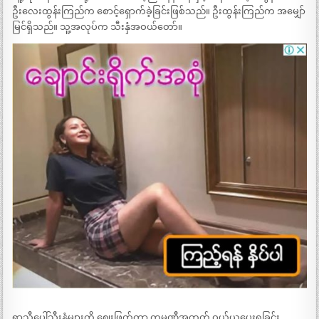
ဦးလေးထွန်းကြည်က စောင့်ရှောက်ခဲ့ခြင်းဖြစ်သည်။ ဦးထွန်းကြည်က အမျှော်
မြင်ရှိသည်။ သူ့အလုပ်က သီးနှံအဝယ်တော်။
ရာသီပေါ်သီးနှံများကို ဈေးဖြတ်ကာ ကုမ္မဏီအတွက် ဝယ်ယူပေးရခြင်း