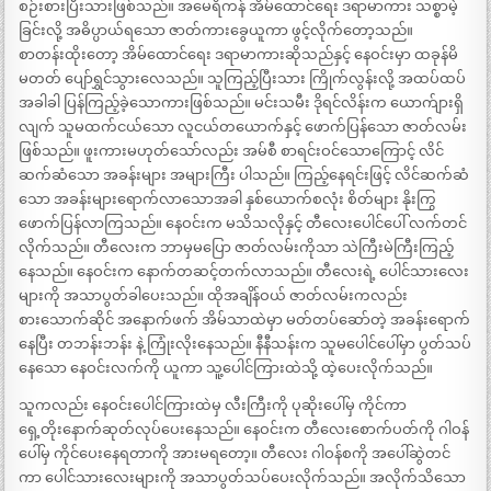
စဉ်းစားပြီးသားဖြစ်သည်။ အမေရိကန် အိမ်ထောင်ရေး ဒရာမာကား သစ္စာမဲ့
ခြင်းလို့ အဓိပ္ပာယ်ရသော ဇာတ်ကားခွေယူကာ ဖွင့်လိုက်တော့သည်။
စာတန်းထိုးတော့ အိမ်ထောင်ရေး ဒရာမာကားဆိုသည်နှင့် နေဝင်းမှာ ထခုန်မိ
မတတ် ပျော်ရွှင်သွားလေသည်။ သူကြည့်ပြီးသား ကြိုက်လွန်းလို့ အထပ်ထပ်
အခါခါ ပြန်ကြည့်ခဲ့သောကားဖြစ်သည်။ မင်းသမီး ဒိုရင်လိန်းက ယောက်ျားရှိ
လျက် သူမထက်ငယ်သော လူငယ်တယောက်နှင့် ဖောက်ပြန်သော ဇာတ်လမ်း
ဖြစ်သည်။ ဖူးကားမဟုတ်သော်လည်း အမ်စီ စာရင်းဝင်သောကြောင့် လိင်
ဆက်ဆံသော အခန်းများ အများကြီး ပါသည်။ ကြည့်နေရင်းဖြင့် လိင်ဆက်ဆံ
သော အခန်းများရောက်လာသောအခါ နှစ်ယောက်စလုံး စိတ်များ နိုးကြွ
ဖောက်ပြန်လာကြသည်။ နေဝင်းက မသိသလိုနှင့် တီလေးပေါင်ပေါ် လက်တင်
လိုက်သည်။ တီလေးက ဘာမှမပြော ဇာတ်လမ်းကိုသာ သဲကြီးမဲကြီးကြည့်
နေသည်။ နေဝင်းက နောက်တဆင့်တက်လာသည်။ တီလေးရဲ့ ပေါင်သားလေး
များကို အသာပွတ်ခါပေးသည်။ ထိုအချိန်ဝယ် ဇာတ်လမ်းကလည်း
စားသောက်ဆိုင် အနောက်ဖက် အိမ်သာထဲမှာ မတ်တပ်ဆော်တဲ့ အခန်းရောက်
နေပြီး တဘန်းဘန်း နဲ့ ကြုံးလိုးနေသည်။ နီနီသန်းက သူမပေါင်ပေါ်မှာ ပွတ်သပ်
နေသော နေဝင်းလက်ကို ယူကာ သူ့ပေါင်ကြားထဲသို့ ထဲ့ပေးလိုက်သည်။
သူကလည်း နေဝင်းပေါင်ကြားထဲမှ လီးကြီးကို ပုဆိုးပေါ်မှ ကိုင်ကာ
ရှေ့တိုးနောက်ဆုတ်လုပ်ပေးနေသည်။ နေဝင်းက တီလေးစောက်ပတ်ကို ဂါဝန်
ပေါ်မှ ကိုင်ပေးနေရတာကို အားမရတော့။ တီလေး ဂါဝန်စကို အပေါ်ဆွဲတင်
ကာ ပေါင်သားလေးများကို အသာပွတ်သပ်ပေးလိုက်သည်။ အလိုက်သိသော