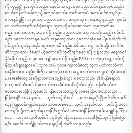
ကို လှည့်၍ နင်းလိုက်သည်။ နေဝင်းက တွင်ခုံမှာ ပညာသင်နေ့စားလုပ်သည်။
ဆယ်တန်းသုံးနှစ်ကျလို့ ကျောင်းဆက်မတက်တော့ပဲ အလုပ်ဝင်ခဲ့သည်မှာ
လေးနှစ်ရှိပြီ။ အခုတော့ ပညာတတ်ကာ ဆရာတွေ မျက်နှာလွဲရသည်။ ကိုမင်း
က လက်ထောက်တွင်ခုံဆရာ။ သူက ကိုမင်းအောက်က သူ့အောက်မှာ
ပညာသင်ကလေး၃ယောက်ရှိသည်။ ပညာတတ်တော့ လခတိုးသည်။ ဝင်ဝင်
ချင်း ၁သောင်းသာရပေမယ့် အခုတော့ တလ ၄သောင်းခွဲရချေပြီ။ စက်ဘီးကို
ခပ်သွက်သွက်နင်းရင်း စဉ်းစားနေမိသည်။ အိမ်ရောက်မှ ရေမိုးချိုးကာ ဂိမ်း
ဆိုင်သွားမည်။ ဒီနေ့လဲ ဟိုကောင်မျိုးသူတို့အုပ်စုနှင့် ချိန်းပွဲရှိသည်။ မနေ့ကလဲ
နိုင်လိုက်သည်က ၃၀၀၀ကျော်လောက်ရှိသည်။ PS2 ဘောလုံးမှာ သူ့လက်ကို
မှီသူ ခပ်ရှားရှား။ မျိုးသူက တပွဲ ၅၀၀ကြေးကန်တော့ သူက ပွတ်ကာသီကာ
အနိုင်ကစားသည်။ ဒါကို သကောင့်သားက သွေးတက်ကာ တပွဲထဲ သုံးထောင်
Lastခေါ်တော့ အချိုရှာသကာတွေ့ ဖြစ်သွားရတော့သည်။ အိမ်ပြန်ရောက်
တော့ စက်ဘီးဒေါက်ထောက်ကာ အိမ်ထဲဝင်လိုက်သည်။ အန်တီငယ်က
ဇာတ်လမ်းတွဲကြည့်နေရင်း ပြန်လာသောသူ့ကို လှမ်းပြောပါတော့သည်။ …
ပြန်လာပြီလား နေဝင်း… …ဟုတ် အန်တီငယ်… …အေး ရေချိုးပြီးရင် ဟိုအဝတ်
လှန်ကြိုးတန်းပြုတ်နေတာ လုပ်ပေးစမ်း… …ဟုတ် အန်တီငယ်… …မင်းဦးလေး
ကလည်း ရှိတာမဟုတ်ဖူး အပြင်ထွက်လဲ စောစောပြန်တအားမိုးမချုပ်နဲ့ ကြား
လား… …ဟုတ် ကဲ့ပါ အန်တီ… ပွစိပွစိ ပြောနေသော အဒေါ်ဖြစ်သူကို ပြန်ပြော
ရင်း နေဝင်း အင်္ကျီချွတ်ကာ ရေချိုးဖို့ ထွက်လာခဲ့သည်။