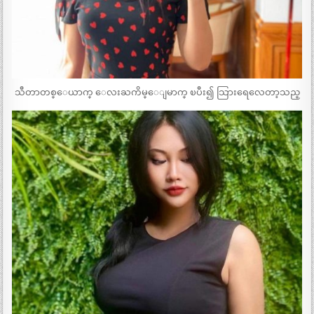
သီတာတစ္ေယာက္ ေလးႀကိမ္ေျမာက္ ၿပီး၍ သြားရေလေတာ့သည္