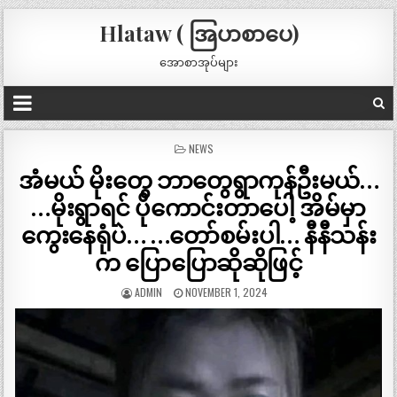
Hlataw ( အြပာစာပေ)
အောစာအုပ်များ
POSTED
NEWS
IN
အံမယ် မိုးတွေ ဘာတွေရွာကုန်ဦးမယ်…
…မိုးရွာရင် ပိုကောင်းတာပေါ့ အိမ်မှာ
ကွေးနေရုံပဲ… …တော်စမ်းပါ… နီနီသန်း
က ပြောပြောဆိုဆိုဖြင့်
ADMIN
NOVEMBER 1, 2024