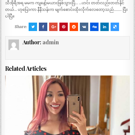
သီအိုရီအရ မမက ကျနော့်မယားဖြစ်သွားပြီ… …ဟင်း တတ်လည်းတတ်နိုင်
တယ်… ဟုပြောကာ နီနီသန်းက မျက်စောင်းထိုးလိုက်လေတော့သည်……… ပြီး
ပါပြီ။
Share:
Author:
admin
Related Articles