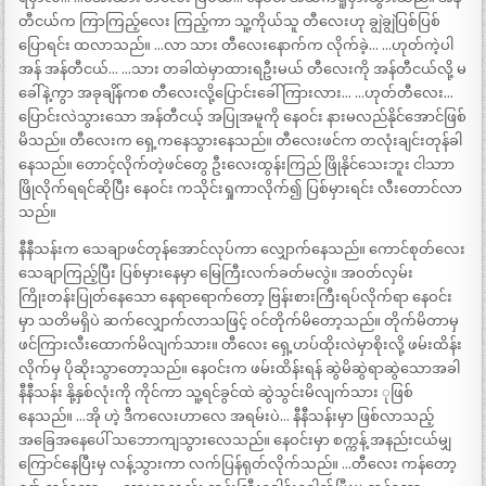
တီငယ်က ကြာကြည့်လေး ကြည့်ကာ သူ့ကိုယ်သူ တီလေးဟု ချွဲချွဲပြစ်ပြစ်
ပြောရင်း ထလာသည်။ …လာ သား တီလေးနောက်က လိုက်ခဲ့… …ဟုတ်ကဲ့ပါ
အန် အန်တီငယ်… …သား တခါထဲမှာထားရဦးမယ် တီလေးကို အန်တီငယ်လို့ မ
ခေါ်နဲ့ကွာ အခုချိန်ကစ တီလေးလို့ပြောင်းခေါ် ကြားလား… …ဟုတ်တီလေး…
ပြောင်းလဲသွားသော အန်တီငယ့် အပြုအမူကို နေဝင်း နားမလည်နိုင်အောင်ဖြစ်
မိသည်။ တီလေးက ရှေ့ကနေသွားနေသည်။ တီလေးဖင်က တလုံးချင်းတုန်ခါ
နေသည်။ တောင့်လိုက်တဲ့ဖင်တွေ ဦးလေးထွန်းကြည် ဖြိုနိုင်သေးဘူး ငါသာာ
ဖြိုလိုက်ရရင်ဆိုပြီး နေဝင်း ကသိုင်းရှုကာလိုက်၍ ပြစ်မှားရင်း လီးတောင်လာ
သည်။
နီနီသန်းက သေချာဖင်တုန်အောင်လုပ်ကာ လျှောက်နေသည်။ ကောင်စုတ်လေး
သေချာကြည့်ပြီး ပြစ်မှားနေမှာ မြေကြီးလက်ခတ်မလွဲ။ အဝတ်လှမ်း
ကြိုးတန်းပြုတ်နေသော နေရာရောက်တော့ ဗြန်းစားကြီးရပ်လိုက်ရာ နေဝင်း
မှာ သတိမရှိပဲ ဆက်လျှောက်လာသဖြင့် ဝင်တိုက်မိတော့သည်။ တိုက်မိတာမှ
ဖင်ကြားလီးထောက်မိလျက်သား။ တီလေး ရှေ့ဟပ်ထိုးလဲမှာစိုးလို့ ဖမ်းထိန်း
လိုက်မှ ပိုဆိုးသွာတော့သည်။ နေဝင်းက ဖမ်းထိန်းရန် ဆွဲမိဆွဲရာဆွဲသောအခါ
နီနီသန်း နို့နှစ်လုံးကို ကိုင်ကာ သူ့ရင်ခွင်ထဲ ဆွဲသွင်းမိလျက်သား ုဖြစ်
နေသည်။ …အို ဟဲ့ ဒီကလေးဟာလေ အရမ်းပဲ… နီနီသန်းမှာ ဖြစ်လာသည့်
အခြေအနေပေါ် သဘောကျသွားလေသည်။ နေဝင်းမှာ စက္ကန့် အနည်းငယ်မျှ
ကြောင်နေပြီးမှ လန့်သွားကာ လက်ပြန်ရုတ်လိုက်သည်။ …တီလေး ကန်တော့