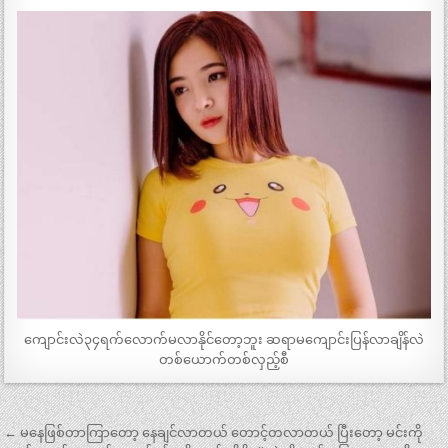
ကျောင်းလဲ၃၄ရက်လောက်မလာနိုင်တော့ဘူး ဆရာမကျောင်းပြန်လာချိန်လဲ
တစ်ယောက်တစ်လှည့်စီ
Post
← မနေဖြစ်တာကြာတော့ နေချင်လာတယ် တောင့်တလာတယ် ပြီးတော့ မင်းကို