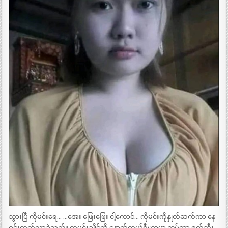
သွားပြီ ကိုမင်းရေ… …အေး ဖြေးဖြေး ငါ့ကောင်… ကိုမင်းကိုနှုတ်ဆက်ကာ နေ
ဝင်းထွက်လာခဲ့သည်။ ထမင်းချိုင့်ကို နောက်ကယ်ရီယာမှာ ညှပ်ကာ စက်ဘီး