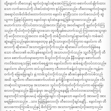
ထို့နောက် တီလေးနှင့် မျက်လုံးချင်းဆုံအောင်ကြည့်ကာ စောက်ပတ်နှိုက်ထား
သော လက်ခလယ်ကို ပါးစပ်ထဲထဲ့ကာ စုပ်ပြလေသည်။ တီလေးမျက်လုံးများ
အရောင်တဖိတ်ဖိတ်တောက်လာကာ နေဝင်း စုပ်ပြီးသား လက်ခလယ်ကို ဆွဲ
ယူကာ ပြန်စုပ်ပြတော့ နေဝင်းမှာ ရင်ထဲနွေးခနဲ့ ဖြစ်သွားလေသည်။ နှစ်
ယောက်သား တိုင်ပင်ထားသည့်အလား ပြိုင်တူ အဝတ်များကို ချွတ်လိုက်ကြ
သည်။ ကိုယ်တုံးလုံးဖြစ်သွားသော တူဝရီးနှစ်ယောက်သည် ကြားလေသွေးမှာ
ကို မလိုလားသည့်အလား တစ်ဦးကို တစ်ဦးတင်းကျပ်စွာဖက်ရင်း ကစ်ဆင်
ဆွဲနေကြသည်။နမ်းအားရတော့မှ နှစ်ဦးသားခွာလိုက်ကြကာ နေဝင်းက တီ
လေးကို ဆိုဖာပေါ် အသာတွန်းလှဲလိုက်သည်။ ဆိုဖာပေါ် ပက်လက်ဖြစ်နေ
သော တီလေး၏ ပေါင်းနှစ်ချောင်းကို အသာဟလိုက်သည်။ သူ့လီးကြီးကို တီ
လေး စောက်ပတ်ဝမှာတေ့ကာ ဖိသွင်းလိုက်သည်။ နီနီသန်းမှာ စောက်ပတ်
ကလိခံထားရသဖြင့် စောက်ရေရွှဲကာ နေဝင်းလီးက ဆစ်ခနဲ့ တိုးဝင်လာသည်။
နေဝင်းက ခါးလှုပ်ကာ ထပ်သွင်းတော့ လီးတဝက်ခန့်ဝင်သွားသည်။ ကျန်တ
ဝက်ကို ဖြေးဖြေးချင်း နှဲ့ကာဖိသွင်းလိုက်သည်။ ဆီးစပ်နှစ်ခုထိကပ်မိသည်
အထိ သူ့လီးက တီလေးစောက်ပတ်ထဲ နက်ရှိုင်းစွာဝင်ရောက်သွားသည်။ လီး
တဆုံးဝင်သွားတော့မှ အသာလေး သွင်းလိုက်ထုတ်လိုက်လုပ်ကာ ဖြေးဖြေး
လေးလိုးနေသည်။ နီနီသန်းမှာ အယွကြီးယွနေချိန် လီးဝင်လာသောကြောင့်
နေသာထိုင်သာရှိပေမယ့် ဖြေးဖြေးချင်း လိုးနေသော နေဝင်းကို အားမလို အား
မရဖြစ်လာသည်။ …သား မြန်မြန်လေးလိုး တီလေးလိုချင်နေပြီ… နေဝင်းမှာ တီ
လေးစကားကြားမိသည်နှင့် စိတ်ကြွကာ အသားကုန်ဆောင့်လိုးတော့သည်။