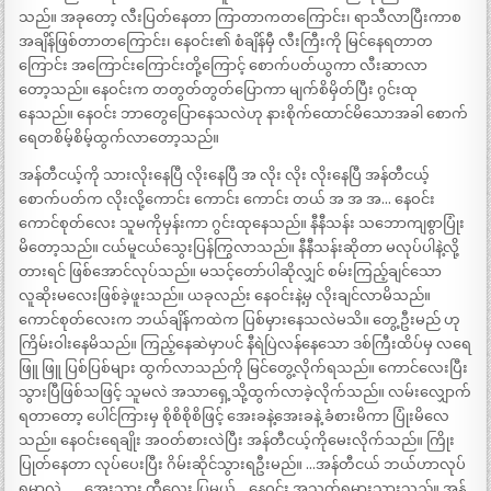
သည်။ အခုတော့ လီးပြတ်နေတာ ကြာတာကတကြောင်း၊ ရာသီလာပြီးကာစ
အချိန်ဖြစ်တာတကြောင်း၊ နေဝင်း၏ စံချိန်မှီ လီးကြီးကို မြင်နေရတာတ
ကြောင်း အကြောင်းကြောင်းတို့ကြောင့် စောက်ပတ်ယွကာ လီးဆာလာ
တော့သည်။ နေဝင်းက တတွတ်တွတ်ပြောကာ မျက်စိမှိတ်ပြီး ဂွင်းထု
နေသည်။ နေဝင်း ဘာတွေပြောနေသလဲဟု နားစိုက်ထောင်မိသောအခါ စောက်
ရေတစိမ့်စိမ့်ထွက်လာတော့သည်။
အန်တီငယ့်ကို သားလိုးနေပြီ လိုးနေပြီ အ လိုး လိုး လိုးနေပြီ အန်တီငယ့်
စောက်ပတ်က လိုးလို့ကောင်း ကောင်း ကောင်း တယ် အ အ အ… နေဝင်း
ကောင်စုတ်လေး သူမကိုမှန်းကာ ဂွင်းထုနေသည်။ နီနီသန်း သဘောကျစွာပြုံး
မိတော့သည်။ ငယ်မူငယ်သွေးပြန်ကြွလာသည်။ နီနီသန်းဆိုတာ မလုပ်ပါနဲ့လို့
တားရင် ဖြစ်အောင်လုပ်သည်။ မသင့်တော်ပါဆိုလျှင် စမ်းကြည့်ချင်သော
လူဆိုးမလေးဖြစ်ခဲ့ဖူးသည်။ ယခုလည်း နေဝင်းနဲ့မှ လိုးချင်လာမိသည်။
ကောင်စုတ်လေးက ဘယ်ချိန်ကထဲက ပြစ်မှားနေသလဲမသိ။ တွေ့ဦးမည် ဟု
ကြိမ်းဝါးနေမိသည်။ ကြည့်နေဆဲမှာပင် နီရဲပြဲလန်နေသော ဒစ်ကြီးထိပ်မှ လရေ
ဖြူ ဖြူ ပြစ်ပြစ်များ ထွက်လာသည်ကို မြင်တွေ့လိုက်ရသည်။ ကောင်လေးပြီး
သွားပြီဖြစ်သဖြင့် သူမလဲ အသာရှေ့သို့ထွက်လာခဲ့လိုက်သည်။ လမ်းလျှောက်
ရတာတော့ ပေါင်ကြားမှ စိုစိစိုစိဖြင့် အေးခနဲ့အေးခနဲ့ ခံစားမိကာ ပြုံးမိလေ
သည်။ နေဝင်းရေချိုး အဝတ်စားလဲပြီး အန်တီငယ့်ကိုမေးလိုက်သည်။ ကြိုး
ပြုတ်နေတာ လုပ်ပေးပြီး ဂိမ်းဆိုင်သွားရဦးမည်။ …အန်တီငယ် ဘယ်ဟာလုပ်
ရမှာလဲ… …အေးသား တီလေး ပြမယ်… နေဝင်း အသက်ရူမှားသွားသည်။ အန်