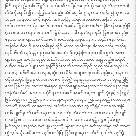
ဖြစ်သည်။ ဦးထွန်းကြည်က ခယ်မ၏ အဖြစ်အပျက်ကို အစဆုံးသိသောအခါ
အိမ်ကိုရောင်း၍ အကြွေးဆပ်သည်။ အိမ်ရောင်းရငွေ တဝက်ခန့်ကုန်သွားလေ
သည်။ ကျန်တဝက်ကို နေဝင်း နာမည်ဖြင့် စာရင်းသေအပ်ငွေအဖြစ် ဘဏ်
အပ်ပေးထားသည်။ နေဝင်း အသက်၁၈နှစ်မပြည့်သေးခင်က နီနီသန်းနာမည်ဖြ
င့်ထားစေကာ နေဝင်းအသက်ပြည့်သောအခါ နေဝင်းနာမည်ပြောင်းစေသည်။
နေဝင်းက ကျောင်းစာ စိတ်မပါ။ ဆယ်တန်းတဖုန်းဖုန်းကျသည်။ နောက်ဆုံး
အန်တီငယ်က ဦးလေးထွန်းနှင့် တိုင်ပင်ကာ သူဝါသနာပါသော စက်မှုလက်မှု
လုပ်ငန်းကို လုပ်ရန် ပညာသင်စေသည်။ ဦးထွန်းကြည်က ခရီးထွက်နေတာ
များသည်။ အိမ်မှာ သူနှင့် အန်တီငယ်သာ နှစ်ယောက်ထဲ ကျန်သည်။ အန်တီ
ငယ်က ပစိပစပ်များကာ ရှာကြံခိုင်းတတ်သောကြောင့် သူနှင့် သိပ်မတည့်။ ဒါ
ပေမယ့် အန်တီငယ်က လှပေ့ဆိုသော မိန်းမချောစာရင်းဝင်သည်။ မျက်နှာက
မဝိုင်းတဝိုင်းဖြင့် နှုတ်ခမ်းလေးက စိုလဲ့၍ ပန်းနုရောင်သမ်းနေကာ ထူထူပြဲပြဲ
လေးဖြစ်သည်။ အသားအရေက နုညက်ချောမွတ်နေကာ ဝင်းထွက်နေသည်။
အန်တီငယ်၏ အလှအပဆိုင်ရာ လက်နက်နောက်တခုက မျက်လုံးနှင့်အကြည့်
ဖြစ်သည်။ အကြည့်များက သေချာလုပ်စရာမလိုပဲ ကြာဆန်သည်။ ယောက်ျား
သားတို့ စိတ်ကို ကြွစေသည်။ အန်တီငယ်က အဲ့ဒါကို သိ၍ပဲလားမသိ အမြဲ
တန်း မျက်နှာကို ခက်ထန်ထားလေသည်။ ကိုယ်လုံးက သေးသေးကျစ်ကျစ်
လေးဖြစ်ကာ ကောင်းကောင်းလိုးပေးပါက တက်လာမည့် ခန္ဓာကိုယ်မျိုး
ဖြစ်သည်။ အန်တီငယ်၏ ရုပ်သွင်ကို မြင်ယောင်ရင်း စိတ်ကူးထဲမှာ အိပ်ယာထဲ
ဆွဲသွင်းလိုးနေမိတော့သည်။ ဆပ်ပြာဖြင့်ချောနေကာ တိုက်ချက်ထိသည်မို့