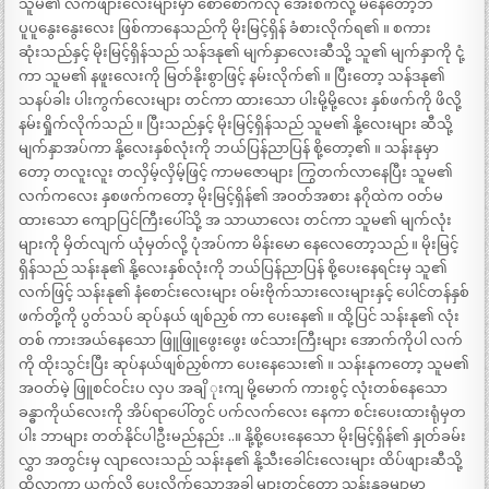
သူမ၏ လက်ဖျားလေးများမှာ စောစောကလို အေးစက်လို့ မနေတော့ဘဲ
ပူပူနွေးနွေးလေး ဖြစ်ကာနေသည်ကို မိုးမြင့်ရှိန် ခံစားလိုက်ရ၏ ။ စကား
ဆုံးသည်နှင့် မိုးမြင့်ရှိန်သည် သန်ဒနု၏ မျက်နှာလေးဆီသို့ သူ၏ မျက်နှာကို ငုံ့
ကာ သူမ၏ နဖူးလေးကို မြတ်နိုးစွာဖြင့် နမ်းလိုက်၏ ။ ပြီးတော့ သန်ဒနု၏
သနပ်ခါး ပါးကွက်လေးများ တင်ကာ ထားသော ပါးမို့မို့လေး နှစ်ဖက်ကို ဖိလို့
နမ်းရှိုက်လိုက်သည် ။ ပြီးသည်နှင့် မိုးမြင့်ရှိန်သည် သူမ၏ နို့လေးများ ဆီသို့
မျက်နှာအပ်ကာ နို့လေးနှစ်လုံးကို ဘယ်ပြန်ညာပြန် စို့တော့၏ ။ သန်းနုမှာ
တော့ တလူးလူး တလှိမ့်လှိမ့်ဖြင့် ကာမဇောများ ကြွတက်လာနေပြီး သူမ၏
လက်ကလေး နှစဖက်ကတော့ မိုးမြင့်ရှိန်၏ အဝတ်အစား နဂိုထဲက ဝတ်မ
ထားသော ကျောပြင်ကြီးပေါ်သို့ အ သာယာလေး တင်ကာ သူမ၏ မျက်လုံး
များကို မှိတ်လျက် ယုံမှတ်လို့ ပုံအပ်ကာ မိန်းမော နေလေတော့သည် ။ မိုးမြင့်
ရှိန်သည် သန်းနု၏ နို့လေးနှစ်လုံးကို ဘယ်ပြန်ညာပြန် စို့ပေးနေရင်းမှ သူ၏
လက်ဖြင့် သန်းနု၏ နံစောင်းလေးများ ဝမ်းဗိုက်သားလေးများနှင့် ပေါင်တန်နှစ်
ဖက်တို့ကို ပွတ်သပ် ဆုပ်နယ် ဖျစ်ညှစ် ကာ ပေးနေ၏ ။ ထို့ပြင် သန်းနု၏ လုံး
တစ် ကားအယ်နေသော ဖြူဖြူဖွေးဖွေး ဖင်သားကြီးများ အောက်ကိုပါ လက်
ကို ထိုးသွင်းပြီး ဆုပ်နယ်ဖျစ်ညှစ်ကာ ပေးနေသေး၏ ။ သန်းနုကတော့ သူမ၏
အဝတ်မဲ့ ဖြူစင်ဝင်းပ လှပ အချိ ုးကျ မို့မောက် ကားစွင့် လုံးတစ်နေသော
ခန္ဓာကိုယ်လေးကို အိပ်ရာပေါ်တွင် ပက်လက်လေး နေကာ စင်းပေးထားရုံမှတ
ပါး ဘာများ တတ်နိုင်ပါဦးမည်နည်း ..။ နို့စို့ပေးနေသော မိုးမြင့်ရှိန်၏ နှုတ်ခမ်း
လွှာ အတွင်းမှ လျာလေးသည် သန်းနု၏ နို့သီးခေါင်းလေးများ ထိပ်ဖျားဆီသို့
ထိလာကာ ယက်လို့ ပေးလိုက်သောအခါ များတွင်တော့ သန်းနုခမျာမှာ