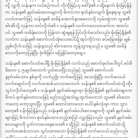
လို့ သူ့ကို သန်းနုက ငယ်စဉ်ကပင် ကိုကိုမြင့်ဟု ခေါ်ခဲ့၏ ။ ထို့နောက် မိုးမြင့်ရှိန်
က သန်းနု၏ နှုတ်ခမ်းလေးများကို ဖိကပ်ကာ စုတ်နမ်းလျက် ရှိနေရာမှ သူ၏
လက်တဖက်ဖြင့် သန်ဒနု၏ ထမိန် အောက်နားစလေးကို လှမ်းဆွဲကာ သူမ၏
ခါးဆီသို့ လှန်ကာ တင်လိုက်၏ ။ သန်းနု၏ လက်ကလေးတဖက်က အတင်း
ပင် သူမ၏ ထမိန်လေးကို ပြန်ကာ ဆွဲချရန် ပြင်လိုက်သော်လည်း မိုးမြင့်ရှိန်၏
လက်က သန်းနု၏ စောက်ပတ်အုံလေးပေါ်သို့ ဆုပ်ကိုင်ကာ ခပ်ဖြေးဖြေး ဖျစ်
ညှစ်လိုက်သဖြင့် သန်းနုသည် ခါးကလေး တွန့်သွားရသည် ။ သူမ၏ ထမိန်
လေးကိုတော့ပြန်ပြီး ဖုံးဖိခြင်း မပြုနိုင်တော့ချေ ။
သန်းနု၏ စောက်ပတ်ပေါ်ရှိ မိုးမြင့်ရှိန်၏ လက်သည် စောက်ဖုတ်ပေါ်တွင် ခပ်ဖိ
ဖိလေး ၄..၅ချက်လောက် ပွတ်ပေးပြီးသည်နှင့် သူမ၏ စောက်ပတ်
နှုတ်ခမ်းသား နှစ်ခုကို လက်ညှိုး လက်မတို့ဖြင့် အသာဖြဲပြီး လက်ခလယ်
လက်ချောင်းကို လက်တဆစ်သာသာလောက် သန်းနု၏ စောက်ပတ်ထဲသို့ ထိုး
သွင်းလိုက်တော့၏ ။ သန်းနု၏ နှုတ်ခမ်းများမှာ မိုးမြင့်ရှိန်၏ နှုတ်ခမ်းများက
ဖိကပ် စုတ်နမ်းထားသဖြင့် မည်သည့်အသံမျှ ထွက်မလာဘဲ သူမ၏ ခါးလေး
ကတော့ ကော့သွားပြီး သူမ၏ ထောင်ထားသော ပေါင်နှစ်လုံးမှာ ကား သွား
တော့၏ ။ မိုးမြင့်ရှိန်သည် သန်းနု၏ နှုတ်ခမ်းပါးလေးများကို သူ၏ နှုတ်ခမ်း
များဖြင့် ဖိကပ်ကာ စုတ်နမ်းထားသည့်အပြင် လျှာဖြင့်လည်း သူမ၏ နှုတ်ခမ်း
လေးများကို ပွတ်ကာပေးနေသေး၏ ။ ထို့ပြင် သန်းနု၏ စောက်ပတ်ထဲသို့
လက်တဆစ်သာသာ သွင်းထားသော မိုးမြင့်ရှိန်၏ လက်ခလယ်သည်လည်း
အငြိမ်မနေဘဲ ထုတ်လိုက် သန်းနု၏ စောက်ပတ်ဝ၏ အတွင်းသားလေးများ