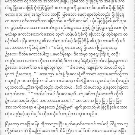
မဟုတ်တာ လုပ်တာကို အသားကျနေပြီ ဖြစ်သော ဦးမြင့်မူက အိန္ဒြေ မပိက်
ငါးခူပြုံးလေးဖြင့် မိုးမြင့်ရှိန်၏ စကားများကို နားထောင်ပေး၏ ။ မိုးမြင့်ရှိန်
စကားများ အရ အကွက်ဝင် လာပြီ ဖြစ်သော နေရာများတွင်လည်း ဦးမြင့်မူ
က စကား ဝင်ထောက်ကာ မြှောက်ပေးလိုက်သေး၏ ။ မိုးမြင့်ရှိန်၏ နုတ်ဖျား
က ပွင့်အန်လာသော စကားသံများ ရပ်စဲသွားသည်နှင့် ဦးမြင့်မူသည် အားကိုး
ဖွယ်ရာ ကောင်းလောက်အောင် သူ၏ ဟန်ပန် ပုံစံကို ပြောင်းပြီး ထိုင်ရာက ထ
လိုက်၏ ။ ပြီးတော့ သူ၏ လက်တဖက်နှင့် မိုးမြင့်ရှိန် ၏ ပုခုံး တဖက်ကို ခပ်
သာသာလေး ကိုင်လိုက်၏ ။ ” မင်းရဲ့ စကားတွေ ဦးလေး ကြားရတော့
ဦးလေး စိတ်မကောင်းပါဘူး..မောင်မိုးရာ…ဒီစက်မှာ သူဌေးကြီးရဲ့ တဦး
တည်းသော သားက ဟိုဟာ မလုပ်ရဲ ဒီဟာ မလုပ်ရဲနဲ့ ကြောက်လန့်နေရတာလဲ
ဦးလေး မင်းဖက်က မခံချင်ဘူးကွာ…” ” ဒါပေမယ့် ကျနော်က ဘယ်လို လုပ်
မှာလဲ..ဦးလေးရ…” ” အေးကွာ..မင်းနဲ့ ဦးလေးနဲ့ ဆိုတာက သွေးမတော်လို့သာ
ဆွေမျိ ုး မတော်ကြတာပါ ..တကယ်တော့ မင်းနဲ့ ဦးဟာ သူငယ်ချင်းဆိုလည်း
ဟုတ်တယ်…ညီအကိုဆိုလည်း ဟုတ်တယ် ..ဒီလို သံယောဇဉ် နဲ့ နေလာကြတာ
မဟုတ်လား …” ” ဟုတ်ပါတယ် ဦးလေးရယ် ..ကျနော်က ဦးလေးကို ကိုယ့်
ဦးလေး အရင်းလိုဘဲ သဘောထားတာပါ ..” စောစောက ပြုံး ပြုံး ပြုံး ပြုံး
အားတက်သရော ပြောနေသော ဦးမြင့်မူ၏ မျက်နှာသည် မိုးမြင့်ရှိန်၏ စကား
ဆုံးသည်နှင့် ချက်ချင်း ဆိုသလိုပင် တည်ကာ သွားသည် ။
ပြီးတော့ တဖြေးဖြေး အိုကာသွားပြီး မျက်မှောင်လေးပင် ထပ်လို့ ကြုံ့ကာ သူ
တို့နှစ်ယောက် ရှိနေကြသော စက်အိမ်ကြီး အပေါ်ထပ် လသာဆောင်မှနေပြီး