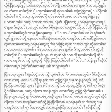
ထိုင်ပြီးသည်နှင့် သန်းနုသည် ကုတင်ပေါ်ရှိ အဝတ်အစားများကို တထည်ချင်း
ခေါက်ကာ ထပ်လိုက်ပြီး ကုတင်ဘေးရှိ ရင်မောင်၏ စာကြည့်စားပွဲပေါ်သို့တင်
လိုက်၏ ။ ပြီးတော့ ကုတင်ပေါ်ရှိ ရင်မောင်၏ အဝေးသင် စာအုပ်များနှင့်
ဗလာစာအုပ်များကို ကောက်ကာ ထပ်နေ၏ .။ပြီးတော့မှ သန်းနုသည် စာအု်
ပများကိုကုတင်ဘေးတွင် ကပ်ရက်ရှိနေသော စားပွဲပေါ်သို့ တင်လိုက်ပြန်သည်
။ ကုတင်ပေါ်တွင် ဘာမှ ရှိမနေတော့ပါ ။ ” ဟော…” ကုတင်၏ ခေါင်းရင်းဖက်
တွင် ရွဲ့စောင်းလို့ နေသော ခေါင်းအုံးအောက်မှာ စာအုပ်တအုပ် ဒေါင့်စွန်းလေး
ထွက်ကာနေတာကို သန်းနု တွေ့လိုက်ရသဖြင့် ကုတင်စောင်းတွင် တွဲလောင်းချ
ကာထားသော သူမ၏ ခြေထောက်လေး နှစ်ချောင်းကို ကုတင်ပေါ်ကို ဆွဲလို့
တင်လိုက်ပြီး ကုတင်ပေါ်တွင် သူမ၏ ကိုယ်လုံးလေးကို ပုဆစ်တုပ်လို့ ထိုင်
ကာ စာအုပ်လေးကို ဆွဲယူလိုက်ပြီး ကြည့်လိုက်၏ ။ ” ဟင် …” သန်းနု၏ ကိုယ်
လုံးလေးမှာ ကြက်သီးလေးများပင် ထသွားရ၏ ။
ပြီးတော့ သူမ၏ မျက်လုံးလေးကို သူမ၏ လက်ကလေးအတွင်း ကိုင်လို့ထား
သော စာအုပ်လေး ပေါ်သို့ စူးစိုက်ကာ ကြည့်နေရင်းမှ သန်းနုသည် မလုံမလဲ
ပြာပြာသလဲဖြင့် သူမ၏ ဦးခေါင်းလေးကို ဘာ်ညာလှည့်ပြီး သူမ၏ မျက်လုံး
ဝိုင်းဝိုင်းလေးများကို ဝင့်ကာ အခန်းတွင်း ဘေးဘီသို့ ကြည့်လိုက်သေး၏ ။
ပြီးမှ သူမသည် မျက်လုံးလေးများကို သူမ၏ လက်ကလေး အတွင်းတွင် ကိုင်
လို့ထားသော စာအုပ်လေးထံသို့ ပြန်ပို့လိုက်၏ ။ သန်းနု၏ လက်အတွင်းမှ
စာအုပ်လေး၏ မျက်နှာစာတွင် ယောကျ်ားကြီး တယောက်၏ လီးကြီးကို