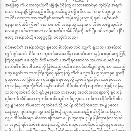
အချိန်ဆို ကိုယ်စားလှယ်ကြီးနဲ့မိုးမြင့်ရှိန်တို့ လသာဆောင်မှာ ထိုင်ပြီး အရက်
သောက်နေချိန် ဖြစ်သည် ။ ဒီနေ့ ဘယ်သူမှ မရှိ ။ ဒီတခေါက် စက်သူဌေး ဘ
ဘကြီး လာသွားတာ သူတို့နှစ်ယောက် အပိုးကျိ ုးသွားပုံရ၏ ။ ရင်မောင်
နေရာ စက်အိမ်ကြီး၏ နောက်ဖက်ရှိ အခန်းသို့ သန်းနုက အိမ်ဘေးရှိ အုတ်ခဲ
လေးများ ခင်းထားသော လမ်းအတိုင်း အိမ်ကြီးကို ပတ်ပြီး ဝင်လာခဲ့၏ ။ ပြီး
တော့ အခန်းထဲသို့ သော့ဖွင့်ပြီး ဝင်လိုက်သည် ။
ရင်မောင်၏ အခန်းထဲတွင် ရှိသော မီးလုံးမှာ လင်းလျှက် ရှိသည် ။ အခန်းထဲ
တွင် ရင်မောင် အိပ်သော ကုတင်လေးပေါ်မှာ အဝတ်အစားနှင့် စာအုပ်တွေ ပြန့်
ကြဲလို့နေ၏ ။ ခါတိုင်း ဒီလို မဟုတ် ။ အကိုရင်မောင်က သပ်သပ်ရပ်ရပ် နေ
တတ်၏ ။ ဒီတခါ ဘယ်လို ဖြစ်သည် မသိ ။ ကုတင်ပေါ်တွင် ရှုပ်ပွကာ နေသည်
။ သူ နေ့ခင်းက ဘဘကြီးတို့နှင့် ရန်ကုန်သို့ လိုက်မ သွားမီ ပစ္စည်းတခုခု ရှာလို့
ပွသွားတာဘဲ ဖြစ်မည် ။ ရှင်းချိန် မရတော့လို့ သူမကို ရှင်းခိုင်း ထားခဲ့တာဘဲ
ဟု သန်းနု တွေးလိုက်၏ ။ ရင်မောင်၏ အိပ်ခန်းထဲသို့ ရောက်သည်နှင့် သန်းနု
သည် ကုတင်ပေါ်တွင် ရှုပ်ပွနေသော စာအုပ်နှင့် အဝတ်အစားများကို ရှင်းရန်
ရင်မောင် အိပ်သော ကုတင်စောင်းတွင် တင်ပုလွဲလေး ဝင်ကာ ထိုင်လိုက်၏ ။
လူပျိ ုလေး အိပ်သော ကုတင်ပေါ်သို့ ဝင်ပြီး ထိုင်လိုက်သော အပျိ ုလေး
သန်းနုမှာ ရင်ထဲတွင် နွေးကနဲ ဖြစ်လို့ သွားရသေးသည် ။ ခါတိုင်း သန်းနုလာ
လျှင် အိပ်ခန်းဝမှာပင်ကော ပြောစရာ ပြော ယူစရာယူပြီး ပြန်သွားခဲ့သည်ပင်
..။ အခုလို ရင်မောင်၏ အခန်းထဲသို့ မဝင် ။ ကုတင်ပေါ်မှာပင် ထိုင်ရန် ဝေးရော
ပေါ့ ။ သန်းနု ရှက်ပြုံးလေး ပြုံးလိုက်မိသေး ၏ ။ ကုတင်ပေါ်သို့ တင်ပုလွှဲလေး