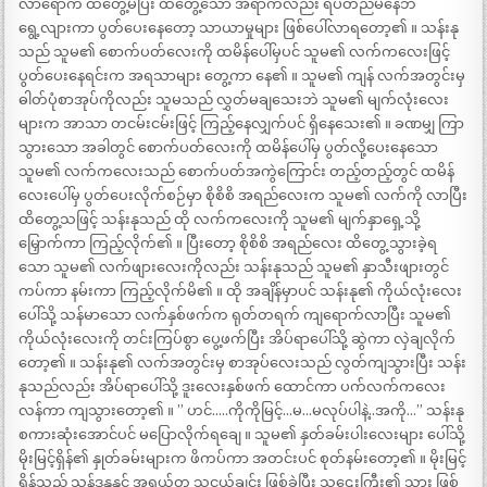
လာရောက် ထိတွေ့မိပြီး ထိတွေ့သော အရာကလည်း ရပ်တည်မနေဘဲ
ရွေ့လျားကာ ပွတ်ပေးနေတော့ သာယာမှုများ ဖြစ်ပေါ်လာရတော့၏ ။ သန်းနု
သည် သူမ၏ စောက်ပတ်လေးကို ထမိန်ပေါ်မှပင် သူမ၏ လက်ကလေးဖြင့်
ပွတ်ပေးနေရင်းက အရသာများ တွေ့ကာ နေ၏ ။ သူမ၏ ကျန် လက်အတွင်းမှ
ဓါတ်ပုံစာအုပ်ကိုလည်း သူမသည် လွှတ်မချသေးဘဲ သူမ၏ မျက်လုံးလေး
များက အာသာ တငမ်းငမ်းဖြင့် ကြည့်နေလျှက်ပင် ရှိနေသေး၏ ။ ခဏမျှ ကြာ
သွားသော အခါတွင် စောက်ပတ်လေးကို ထမိန်ပေါ်မှ ပွတ်လို့ပေးနေသော
သူမ၏ လက်ကလေးသည် စောက်ပတ်အကွဲကြောင်း တည့်တည့်တွင် ထမိန်
လေးပေါ်မှ ပွတ်ပေးလိုက်စဉ်မှာ စိုစိစိ အရည်လေးက သူမ၏ လက်ကို လာပြီး
ထိတွေ့သဖြင့် သန်းနုသည် ထို လက်ကလေးကို သူမ၏ မျက်နှာရှေ့သို့
မြှောက်ကာ ကြည့်လိုက်၏ ။ ပြီးတော့ စိုစိစိ အရည်လေး ထိတွေ့သွားခဲ့ရ
သော သူမ၏ လက်ဖျားလေးကိုလည်း သန်းနုသည် သူမ၏ နှာသီးဖျားတွင်
ကပ်ကာ နမ်းကာ ကြည့်လိုက်မိ၏ ။ ထို အချိန်မှာပင် သန်းနု၏ ကိုယ်လုံးလေး
ပေါ်သို့ သန်မာသော လက်နှစ်ဖက်က ရုတ်တရက် ကျရောက်လာပြီး သူမ၏
ကိုယ်လုံးလေးကို တင်းကြပ်စွာ ပွေ့ဖက်ပြီး အိပ်ရာပေါ်သို့ ဆွဲကာ လှဲချလိုက်
တော့၏ ။ သန်းနု၏ လက်အတွင်းမှ စာအုပ်လေးသည် လွတ်ကျသွားပြီး သန်း
နုသည်လည်း အိပ်ရာပေါ်သို့ ဒူးလေးနှစ်ဖက် ထောင်ကာ ပက်လက်ကလေး
လန်ကာ ကျသွားတော့၏ ။ ” ဟင်…..ကိုကိုမြင့်…မ…မလုပ်ပါနဲ့..အကို…” သန်းနု
စကားဆုံးအောင်ပင် မပြောလိုက်ရချေ ။ သူမ၏ နှတ်ခမ်းပါးလေးများ ပေါ်သို့
မိုးမြင့်ရှိန်၏ နှုတ်ခမ်းများက ဖိကပ်ကာ အတင်းပင် စုတ်နမ်းတော့၏ ။ မိုးမြင့်
ရှိန်သည် သန်ဒနုနှင့် အရွယ်တူ သူငယ်ချင်း ဖြစ်ခဲ့ပြီး သူဌေးကြီး၏ သား ဖြစ်