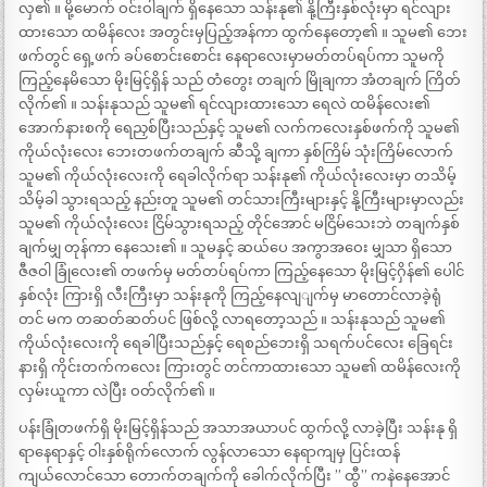
လှ၏ ။ မို့မောက် ဝင်းဝါချက် ရှိနေသော သန်းနု၏ နို့ကြီးနှစ်လုံးမှာ ရင်လျား
ထားသော ထမိန်လေး အတွင်းမှပြည့်အန်ကာ ထွက်နေတော့၏ ။ သူမ၏ ဘေး
ဖက်တွင် ရှေ့ဖက် ခပ်စောင်းစောင်း နေရာလေးမှာမတ်တပ်ရပ်ကာ သူမကို
ကြည့်နေမိသော မိုးမြင့်ရှိန် သည် တံတွေး တချက် မြိုချကာ အံတချက် ကြိတ်
လိုက်၏ ။ သန်းနုသည် သူမ၏ ရင်လျားထားသော ရေလဲ ထမိန်လေး၏
အောက်နားစကို ရေညှစ်ပြီးသည်နှင့် သူမ၏ လက်ကလေးနှစ်ဖက်ကို သူမ၏
ကိုယ်လုံးလေး ဘေးတဖက်တချက် ဆီသို့ ချကာ နှစ်ကြိမ် သုံးကြိမ်လောက်
သူမ၏ ကိုယ်လုံးလေးကို ရေခါလိုက်ရာ သန်းနု၏ ကိုယ်လုံးလေးမှာ တသိမ့်
သိမ့်ခါ သွားရသည့် နည်းတူ သူမ၏ တင်သားကြီးများနှင့် နို့ကြီးများမှာလည်း
သူမ၏ ကိုယ်လုံးလေး ငြိမ်သွားရသည့် တိုင်အောင် မငြိမ်သေးဘဲ တချက်နှစ်
ချက်မျှ တုန်ကာ နေသေး၏ ။ သူမနှင့် ဆယ်ပေ အကွာအဝေး မျှသာ ရှိသော
ဇီဇဝါ ခြုံလေး၏ တဖက်မှ မတ်တပ်ရပ်ကာ ကြည့်နေသော မိုးမြင့်ဂှိန်၏ ပေါင်
နှစ်လုံး ကြားရှိ လီးကြီးမှာ သန်းနုကို ကြည့်နေလျျက်မှ မာတောင်လာခဲ့ရုံ
တင် မက တဆတ်ဆတ်ပင် ဖြစ်လို့ လာရတော့သည် ။ သန်းနုသည် သူမ၏
ကိုယ်လုံးလေးကို ရေခါပြီးသည်နှင့် ရေစည်ဘေးရှိ သရက်ပင်လေး ခြေရင်း
နားရှိ ကိုင်းတက်ကလေး ကြားတွင် တင်ကာထားသော သူမ၏ ထမိန်လေးကို
လှမ်းယူကာ လဲပြီး ဝတ်လိုက်၏ ။
ပန်းခြုံတဖက်ရှိ မိုးမြင့်ရှိန်သည် အသာအယာပင် ထွက်လို့ လာခဲ့ပြီး သန်းနု ရှိ
ရာနေရာနှင့် ဝါးနှစ်ရိုက်လောက် လွန်လာသော နေရာကျမှ ပြင်းထန်
ကျယ်လောင်သော တောက်တချက်ကို ခေါက်လိုက်ပြီး ” ထွီ” ကနဲနေအောင်