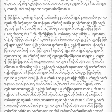
သွေးသားတို့ဆီမှ လွင့်ပျံကာ ထွက်လာသော အပူငွေ့များကို သူ၏ နှာသီးဖျား
မှ တဆင့် ဟင်းကနဲ နေအောင် ထုတ်ပစ်လိုက်၏ ။
မိုးမြင့်ရှိန်က သူ၏ မျက်နှာကို သန်းနု၏ နုနုငယ်ငယ် မျက်နှာလေးဆီမှ ခွာကာ
သူ၏ ကိုယ်လုံးကိုလည်း သန်းနု၏ ကိုယ်လုံးပေါ်မှ ခွာလိုက်သည် ။ ပြီးသည်
နှင့် သန်းနု၏ ရင်ဘတ်ရှိ အင်းကျီ နှိပ်စေ့လေးများကို အလျင်အမြန် ဖြုတ်
ပစ်လိုက်တော့၏ ။ ” အို..ကိုကိုမြင့်ရယ် ..သန်းနုကို သနားပါအုံး …မရက်စက်
ပါနဲ့ ကိုကိုမြင့်ရယ်…နော်…” သူမ၏ နှုတ်ခမ်းလေးက လှုပ်ရှာခွင့် ရသွားပြီ ဖြစ်
လို့ မျက်ရည်ဝဲဝဲလေးဖြင့် ငိုသံလေး စွက်ကာ မိုးမြင့်ရှိန်ကို တောင်းပန်သည် ။
ပြီးတော့ လက်ဖမိုးလေးဖြင့် သူမ၏ မျက်လုံးများဆီက မျက်ရည်ဥများကို
သုတ်ကာ သူမ၏ ကိုယ်လုံးလေးကို လူးလူးလှိမ့်လှိမ့်လေး တချက်ပြုလျက်
မိုးမြင့်ရှိန် ရှိရာဖက်သို့ ကျောလေးပေးကာ သူမ၏ ကိုယ်လုံးလေးကို စောင်း
လိုက်၏ ။ ထိုအခါတွင် ိုးမြင့်ရှိန်သည် သန်းနု၏ နောက်ကျောရှိ ဘော်လီအင်း
ကျီအဖြူလေး၏ ကြယ်သီးများကိုပါ တပါတည်း လါယ်ကူစွာ ဖြုတ်ခွင့်ရ
သွားသဖြင့် အလျင်အမြန်ပင် ဖြုတ်၏ ။ သန်းနု၏ မြှောက်ပြီး မျက်ရည် သုတ်
နေသော လက်မှတဆင့် ဘော်လီအင်းကျီလေး၏ ပုခုံးသိုင်းကြိုးနှင့် အပေါ်
တွင် ဝတ်ထားသည့် နှိပ်စေ့ကြယ်သီးများ ဖြုတ်ပြီးနေသော လက်ပြတ် အင်း
ကျီလေး၏ လက်ပေါက်တို့ကိုပါ ပင့်တင်ကာ ချွတ်လိုက်၏ ။ ထိုအချိန်တွင်
သန်းနုသည် သူမ၏ စောင်းထားသော ကိုယ်လုံးလေး၏ အပေါ်ဖက်ရှိ လက်
ကလေးကို တံတောင်ဆစ်မှ ကွေးကာ သူမ၏ ကိုယ်လုံးလေးပေါ်သို့ ပြန်ပြီး
တင်လိုက်သဖြင့် ထို လက်ကလေးဘက်ရှိ အင်းကျီလက်ပေါက်နှင့် ဘော်လီ