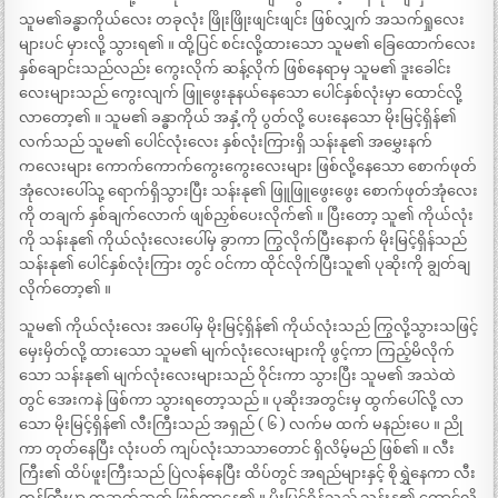
သူမ၏ခန္ဓာကိုယ်လေး တခုလုံး ဖြိုးဖြိုးဖျင်းဖျင်း ဖြစ်လျှက် အသက်ရှုလေး
များပင် မှားလို့ သွားရ၏ ။ ထို့ပြင် စင်းလို့ထားသော သူမ၏ ခြေထောက်လေး
နှစ်ချောင်းသည်လည်း ကွေးလိုက် ဆန့်လိုက် ဖြစ်နေရာမှ သူမ၏ ဒူးခေါင်း
လေးများသည် ကွေးလျက် ဖြူဖွေးနုနယ်နေသော ပေါင်နှစ်လုံးမှာ ထောင်လို့
လာတော့၏ ။ သူမ၏ ခန္ဓာကိုယ် အနှံ့ကို ပွတ်လို့ ပေးနေသော မိုးမြင့်ရှိန်၏
လက်သည် သူမ၏ ပေါင်လုံးလေး နှစ်လုံးကြားရှိ သန်းနု၏ အမွှေးနက်
ကလေးများ ကောက်ကောက်ကွေးကွေးလေးများ ဖြစ်လို့နေသော စောက်ဖုတ်
အုံလေးပေါ်သု့ ရောက်ရှိသွားပြီး သန်းနု၏ ဖြူဖြူဖွေးဖွေး စောက်ဖုတ်အုံလေး
ကို တချက် နှစ်ချက်လောက် ဖျစ်ညှစ်ပေးလိုက်၏ ။ ပြီးတော့ သူ၏ ကိုယ်လုံး
ကို သန်းနု၏ ကိုယ်လုံးလေးပေါ်မှ ခွာကာ ကြွလိုက်ပြီးနောက် မိုးမြင့်ရှိန်သည်
သန်းနု၏ ပေါင်နှစ်လုံးကြား တွင် ဝင်ကာ ထိုင်လိုက်ပြီးသူ၏ ပုဆိုးကို ချွတ်ချ
လိုက်တော့၏ ။
သူမ၏ ကိုယ်လုံးလေး အပေါ်မှ မိုးမြင့်ရှိန်၏ ကိုယ်လုံးသည် ကြွလို့သွားသဖြင့်
မှေးမှိတ်လို့ ထားသော သူမ၏ မျက်လုံးလေးများကို ဖွင့်ကာ ကြည့်မိလိုက်
သော သန်းနု၏ မျက်လုံးလေးများသည် ဝိုင်းကာ သွားပြီး သူမ၏ အသဲထဲ
တွင် အေးကနဲ ဖြစ်ကာ သွားရတော့သည် ။ ပုဆိုးအတွင်းမှ ထွက်ပေါ်လို့ လာ
သော မိုးမြင့်ရှိန်၏ လီးကြီးသည် အရှည် ( ၆ ) လက်မ ထက် မနည်းပေ ။ ညို
ကာ တုတ်နေပြီး လုံးပတ် ကျပ်လုံးသာသာတောင် ရှိလိမ့်မည် ဖြစ်၏ ။ လီး
ကြီး၏ ထိပ်ဖူးကြီးသည် ပြဲလန်နေပြီး ထိပ်တွင် အရည်များနှင့် စိုရွှဲနေကာ လီး
တန်ကြီးမှာ တဆတ်ဆတ် ဖြစ်ကာနေ၏ ။ မိုးမြင့်ရှိန်သည် သန်းနု၏ ထောင်လို့