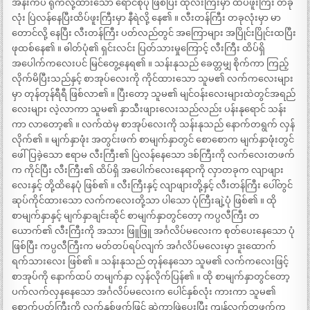
အနီးကပ် ရိုက်လို့ထားသော ရောင်စုံပုံ ဖြစ်ပြီး ထိုလီးကြီးမှာ ထိပ်ဖူးကြီး တခု
လုံး ပြဲလန်နေပြီးထိပ်ဖူးကြီးမှာ နီရဲလို့ နေ၏ ။ လီးတန်ကြီး တခုလုံးမှာ မာ
တောင်လို့ နေပြီး လီးတန်ကြီး ပတ်လည်တွင် အကြောများ အပြိုင်းပြိုင်းထပြီး
ဖုထစ်နေ၏ ။ ဓါတ်ပုံ၏ ရှင်းလင်း ပြတ်သားမှုကြောင့် လီးကြီး ထိပ်ရှိ
အပေါက်ကလေးပင် မြင်တွေ့နေရ၏ ။ သန်းနုသည် ခေတ္တမျှ စိုက်ကာ ကြည့်
လိုက်မိပြီးသည်နှင့် စာအုပ်လေးကို ကိုင်ထားသော သူမ၏ လက်ကလေးများ
မှာ တုန်တုန်ရီရီ ဖြစ်လာ၏ ။ ပြီးတော့ သူမ၏ မျင်ဝန်းလေးများထဲတွင်အရည်
လေးများ လဲ့လာကာ သူမ၏ နှာသီးဖျားလေးသည်လည်း ပန်းနုရောင် သန်း
ကာ လာတော့၏ ။ လက်ထဲမှ စာအုပ်လေးကို သန်းနုသည် နောက်တရွက် လှန်
လိုက်၏ ။ မျက်နှာဖုံး အတွင်းဖက် စာမျက်နှာတွင် စောစောက မျက်နှာဖုံးတွင်
ဖေါ်ပြခဲ့သော ဧရာမ လီးကြီး၏ ပြဲလန်နေသော ဒစ်ကြီးကို လက်လေးတဖက်
က ကိုင်ပြီး လီးကြီး၏ ထိပ်ရှိ အပေါက်လေးနေရာကို လှာတခုက လျာဖျား
လေးနှင့် တို့ထိနေပုံ ဖြစ်၏ ။ လီးကြီးနှင့် လျာဖျားတို့နှင့် လီးတန်ကြီး ပေါ်တွင်
ဆုပ်ကိုင်ထားသော လက်ကလေးတို့သာ ပါသော ပုံကြီးချဲ့ပုံ ဖြစ်၏ ။ ထို
စာမျက်နှာနှင့် မျက်နှာချင်းဆိုင် စာမျက်နှာတွင်တော့ ကပ္ပလီကြီး တ
ယောက်၏ လီးကြီးကို အသား ဖြူဖြူ အင်္ဂလိပ်မလေးက စုတ်ပေးနေသော ပုံ
ဖြစ်ပြီး ကပ္ပလီကြီးက မတ်တပ်ရပ်လျက် အင်္ဂလိပ်မလေးမှာ ဒူးထောက်
ရက်သားလေး ဖြစ်၏ ။ သန်းနုသည် တုန်နေသော သူမ၏ လက်ကလေးဖြင့်
စာအုပ်ကို နောက်ထပ် တမျက်နှာ လှန်လိုက်ပြန်၏ ။ ထို စာမျက်နှာတွင်တော့
ပက်လက်လှနနေသော အင်္ဂလိပ်မလေးက ပေါင်နှစ်လုံး ကားကာ သူမ၏
စောက်ပတ်ကြီးကို လက်နှစ်ဖက်ဖြင့် ဆွဲကာဖြဲပေးပြီး ကျန်လက်တဖက်က