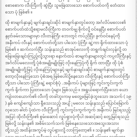
စောစောက လီးကြီးကို ဆွဲပြီး သူမဖြဲထားသော စောက်ပတ်ဝကို တေံထား
သော ပုံ ဖြစ်၏ ။
ထို စာမျက်နှာနှင့် မျက်နှာချင်းဆိုင် စာမျက်နှာတွင်တော့ အင်္ဂလိပ်မလေး၏
စောက်ပတ်ထဲသို့ဧရာမလီးကြီးက တဝက်မျှ စိုက်လို့ ဝင်နေပြီး စောက်ပတ်
နှုတ်ခမ်းသားများမှာ လီးတန်ကြီး ဘေးတွင် ကပ်ညိပြီး ခွက်ဝင်နေပုံကို
အနီးကပ် လီးနှင့် စောက်ပတ်တို့သာ ပါသော ပုံကြီး ချဲ့ကာ ရိုက်ထားသော ပုံ
ဖြစ်၏ ။ ဆက်လက်ပြီး သန်းနုသည် စာအုပ်လေးကို တရွက်ချင်းလှန်လို့ တ
ဖြေးဖြေးချင်းကြည့်လို့သွားရာ နောက်ထပ် စာမျက်နှာများတွင် ကပ္ပလီကြီးနှင့်
အင်္ဂလိပ်မလေးတို့ ပုံစံအမျိုးမျိုးဖြင့် လိုးနေကြပုံကို ရိုက် ထားပြီး ထို ပုံစံ
အမျိုးမျိုးတို့ဖြင့် လိုးနေကြပုံများနှင့် မျက်နှာချင်းဆိုင် စာမျက်နှာများတွင်
တော့လိုးနေကြသော ပုံစံအရ ဖြစ်ပေါ်လို့နေသော လီးကြီးနှင့် စောက်ပတ်ကြီး
တို့သာ ပါသော ပုံကြီးချဲ့ ရောင်စုံပုံ ..အနီးကပ် ပုံများဖြင့် ကွင်းကွင်းကွက်
ကွက် ရိုက်ကာ ပြထားသော ပုံများ ဖြစ်သည် ။ အရွယ်ရောက်ပြီးသော ယော
ကျ်ားတယောက်၏ လီးကို တခါဘူးကမှ မတွေ့မမြင်ခဲ့ဘူးသော အသက် ( ၁၉
) နှစ် ကျော်ကျော်သာ ရှီသေးသည့် အပျိ ုမလေး သန်းနုသည် ပြောင်မြောက်
လှသော ဓါတ် ပုံထဲက လီးကြီးကို ကွင်းကွင်းကွက်ကွက် အနီးကပ် မြင်ရသည့်
အပြင် ထိုလီးကြီး၏ စွမ်းဆောင် လှုပ်ရှားပုံကိုပါ အဆင့်ဆင့် တွေ့မြင်ရသည်
ဖြစ်လို့ သန်းးနု၏ အစိမ်းသက်သက် ဖြစ်နေသေးသောအသွေးအသား
တို့သည် အထိန်းအကွပ်မဲ့ လှုပ်ရှားလို့ လာကြတော့၏ ။ သန်းနု၏ မျက်နှာ
လေး တခုလုံးတွင် အနီရောင် သန်းလာသကဲ့သို့ သူမ၏ ခြေဖျား လက်ဖျား