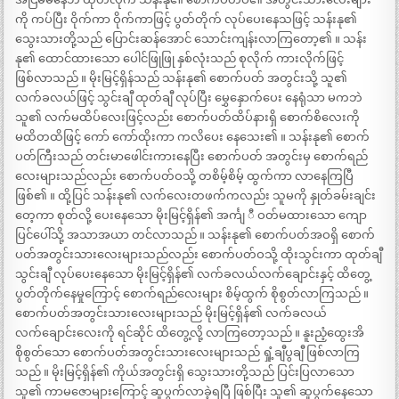
ကို ကပ်ပြီး ဝိုက်ကာ ဝိုက်ကာဖြင့် ပွတ်တိုက် လုပ်ပေးနေသဖြင့် သန်းနု၏
သွေးသားတို့သည် ပြောင်းဆန်အောင် သောင်းကျန်းလာကြတော့၏ ။ သန်း
နု၏ ထောင်ထားသော ပေါင်ဖြုဖြု နှစ်လုံးသည် စုလိုက် ကားလိုက်ဖြင့်
ဖြစ်လာသည် ။ မိုးမြင့်ရှိန်သည် သန်းနု၏ စောက်ပတ် အတွင်းသို့ သူ၏
လက်ခလယ်ဖြင့် သွင်းချီ ထုတ်ချီ လုပ်ပြီး မွှေနှောက်ပေး နေရုံသာ မကဘဲ
သူ၏ လက်မထိပ်လေးဖြင့်လည်း စောက်ပတ်ထိပ်နားရှိ စောက်စိလေးကို
မထိတထိဖြင့် ကော် ကော်ထိုးကာ ကလိပေး နေသေး၏ ။ သန်းနု၏ စောက်
ပတ်ကြီးသည် တင်းမာဖေါင်းကားနေပြီး စောက်ပတ် အတွင်းမှ စောက်ရည်
လေးများသည်လည်း စောက်ပတ်ဝသို့ တစိမ့်စိမ့် ထွက်ကာ လာနေကြပြီ
ဖြစ်၏ ။ ထို့ပြင် သန်းနု၏ လက်လေးတဖက်ကလည်း သူမကို နှုတ်ခမ်းချင်း
တေ့ကာ စုတ်လို့ ပေးနေသော မိုးမြင့်ရှိန်၏ အင်္ကျ ီ ဝတ်မထားသော ကျော
ပြင်ပေါ်သို့ အသာအယာ တင်လာသည် ။ သန်းနု၏ စောက်ပတ်အဝရှိ စောက်
ပတ်အတွင်းသားလေးများသည်လည်း စောက်ပတ်ဝသို့ ထိုးသွင်းကာ ထုတ်ချီ
သွင်းချီ လုပ်ပေးနေသော မိုးမြင့်ရှိန်၏ လက်ခလယ်လက်ချောင်းနှင့် ထိတွေ့
ပွတ်တိုက်နေမှုကြောင့် စောက်ရည်လေးများ စိမ့်ထွက် စိုစွတ်လာကြသည် ။
စောက်ပတ်အတွင်းသားလေးများသည် မိုးမြင့်ရှိန်၏ လက်ခလယ်
လက်ချောင်းလေးကို ရင်ဆိုင် ထိတွေ့လို့ လာကြတော့သည် ။ နူးညံ့ထွေးအိ
စိုစွတ်သော စောက်ပတ်အတွင်းသားလေးများသည် ရှုံ့ချီပွချီ ဖြစ်လာကြ
သည် ။ မိုးမြင့်ရှိန်၏ ကိုယ်အတွင်းရှိ သွေးသားတို့သည် ပြင်းပြလာသော
သူ၏ ကာမဇောများကြောင့် ဆူပွက်လာခဲ့ရပြီ ဖြစ်ပြီး သူ၏ ဆူပွက်နေသော