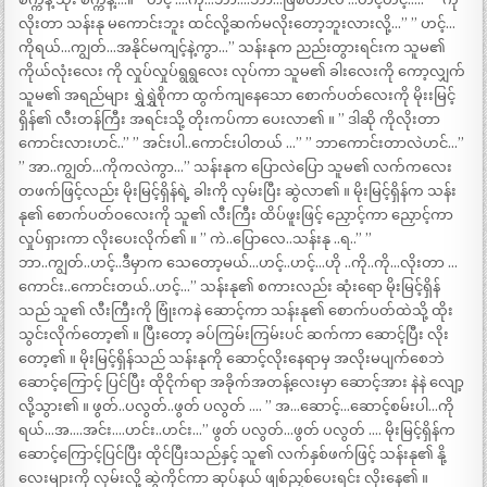
လိုးတာ သန်းနု မကောင်းဘူး ထင်လို့ဆက်မလိုးတော့ဘူးလားလို့…” ” ဟင့်…
ကိုရယ်…ကျွတ်…အနိုင်မကျင့်နဲ့ကွာ…” သန်းနုက ညည်းတွားရင်းက သူမ၏
ကိုယ်လုံးလေး ကို လှုပ်လှုပ်ရွရွလေး လုပ်ကာ သူမ၏ ခါးလေးကို ကော့လျှက်
သူမ၏ အရည်များ ရွှဲရွှဲစိုကာ ထွက်ကျနေသော စောက်ပတ်လေးကို မိုးးမြင့်
ရှိန်၏ လီးတန်ကြီး အရင်းသို့ တိုးကပ်ကာ ပေးလာ၏ ။ ” ဒါဆို ကိုလိုးတာ
ကောင်းလားဟင်..” ” အင်းပါ..ကောင်းပါတယ် …” ” ဘာကောင်းတာလဲဟင်…”
” အာ..ကျွတ်…ကိုကလဲကွာ…” သန်းနုက ပြောလဲပြော သူမ၏ လက်ကလေး
တဖက်ဖြင့်လည်း မိုးမြင့်ရှိန်ရဲ့ ခါးကို လှမ်းပြီး ဆွဲလာ၏ ။ မိုးမြင့်ရှိန်က သန်း
နု၏ စောက်ပတ်ဝလေးကို သူ၏ လီးကြီး ထိပ်ဖူးဖြင့် ညှောင့်ကာ ညှောင့်ကာ
လှုပ်ရှားကာ လိုးပေးလိုက်၏ ။ ” ကဲ..ပြောလေ..သန်းနု ..ရ..” ”
ဘာ..ကျွတ်..ဟင့်..ဒီမှာက သေတော့မယ်…ဟင့်..ဟင့်…ဟို ..ကို..ကို…လိုးတာ …
ကောင်း..ကောင်းတယ်..ဟင့်…” သန်းနု၏ စကားလည်း ဆုံးရော မိုးမြင့်ရှိန်
သည် သူ၏ လီးကြီးကို ဗြုံးကနဲ ဆောင့်ကာ သန်းနု၏ စောက်ပတ်ထဲသို့ ထိုး
သွင်းလိုက်တော့၏ ။ ပြီးတော့ ခပ်ကြမ်းကြမ်းပင် ဆက်ကာ ဆောင့်ပြီး လိုး
တော့၏ ။ မိုးမြင့်ရှိန်သည် သန်းနုကို ဆောင့်လိုးနေရာမှ အလိုးမပျက်စေဘဲ
ဆောင့်ကြောင့် ပြင်ပြီး ထိုငိုက်ရာ အခိုက်အတန့်လေးမှာ ဆောင့်အား နဲနဲ လျော့
လို့သွား၏ ။ ဖွတ်..ပလွတ်..ဖွတ် ပလွတ် …. ” အ…ဆောင့်…ဆောင့်စမ်းပါ…ကို
ရယ်…အ….အင်း….ဟင်း..ဟင်း…” ဖွတ် ပလွတ်…ဖွတ် ပလွတ် …. မိုးမြင့်ရှိန်က
ဆောင့်ကြောင့်ပြင်ပြီး ထိုင်ပြီးသည်နှင့် သူ၏ လက်နှစ်ဖက်ဖြင့် သန်းနု၏ နို့
လေးများကို လှမ်းလို့ ဆွဲကိုင်ကာ ဆုပ်နယ် ဖျစ်ညှစ်ပေးရင်း လိုးနေ၏ ။