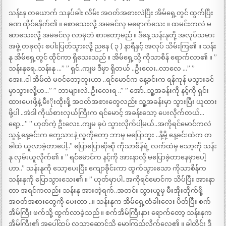
သန်းနု တယောက် သနပ်ခါး လိမ်း အဝတ်အစားလဲပြီး အိမ်ရှေ့တွင် ထွက်ပြီး
ခဏ ထိုင်နေိုက်၏ ။ စောသေးလို့ အမခင်လှ မရောက်သေး ။ ထမင်းကလဲ မ
ဆာသေးလို့ အမခင်လှ လာမှဘဲ စားတော့မည် ။ ဒီနေ့ သန်းနုတို့ အလုပ်သမား
အဖွဲ့ တခုလုံး စပါးပြတ်သွားလို့ ညနေ ( ၃ ) နာရီနှင့် အလုပ် သိမ်းကြ၏ ။ သန်း
နု အိမ်ရှေ့တွင် ထိုင်ကာ ရှိသေးသည် ။ အိမ်ရှေ့သို့ ကိုသာစိန် ရောက်လာ၏ ။ ”
သန်းနုရေ..သန်းနု …” ” ရှင်..ကျမ ဒီမှာ ရှိတယ် ..ဦးလေး..လာလေ …” ”
အေး..ငါ အိမ်ထဲ မဝင်တော့ဘူးဟာ ..ရင်မောင်က နေ့ခင်းက ရန်ကုန် မသွားခင်
မှာသွားလို့ဟ…” ” ဘာများလဲ..ဦးလေးရ ..” ” အော်..သူ့အခန်းကို နင့်ကို ရှင်း
ထားပေးဖို့နဲ့ မီးိုးထိုးဖို့ အဝတ်အစားတွေလည်း သူ့အခန်းမှာ သွားပြီး ယူထား
ဖို့ပါ ..အဲဒါ ကိုယ်စားလှယ်ကြီးက ရင်မောင့် အခန်းသော့ ပေးလိုက်တယ်…
ရော့…” ” ဟုတ်ကဲ့ ဦးလေး..ကျမ ခုပဲ သွားလိုက်ပါ့မယ်..အကိုရင်မောင်ကလဲ
သူနဲ့ နေ့ခင်းက တွေ့သားနဲ့ လူကိုတော့ ဘာမှ မပြောဘူး ..နို့မို့ နေ့ခင်းထဲက တ
ခါထဲ ယူလာခဲ့တာပေါ့..” ပြောပြောဆိုဆို ကိုသာစိန်ရဲ့ လက်ထဲမှ သော့ကို သန်း
နု လှမ်းယူလိုက်၏ ။ ” ရင်မောင်က နင့်ကို အားနာလို့ မပြောခဲ့တာနေမှာပေါ့
ဟာ..” သန်းနုကို သော့ပေးပြီး ကျောခိုင်းကာ ထွက်သွားသော ကိုသာစိန်က
သန်းနုကို ပြောသွားသေး၏ ။ ” ဟုတ်မှာပါ..အကိုရင်မောင်က သိပ်ပြီး အားနာ
တာ အရင်ကလည်း သန်းနု အားတဲ့ရက်..အတင်း သွားယူမှ မီးအိုးတိုက်ဖို့
အဝတ်အစားတွေကို ပေးတာ ..။ သန်းနုက အိမ်ရှေ့တံခါးလေး ပိတ်ပြီး စက်
အိမ်ကြီး ဖက်သို့ ထွက်လာခဲ့သည် ။ စက်အိမ်ကြီးနား ရောက်တော့ သန်းနုက
အိမ်ကြီး၏ အပေါ်ထပ် လသာဆောင်သို့ မော့ကြည့်လိုက်လေ၏ ။ ခါတိုင်း ဒီ