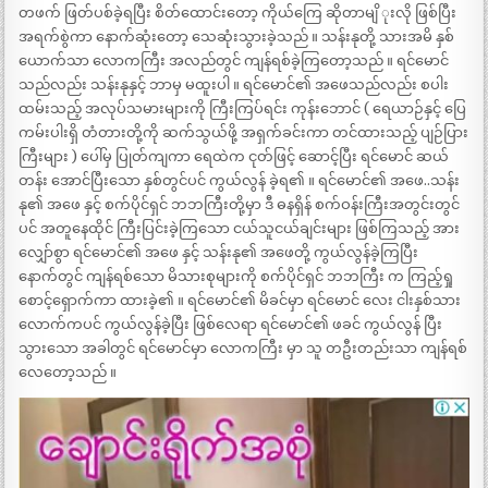
တဖက် ဖြတ်ပစ်ခဲ့ရပြီး စိတ်ထောင်းတော့ ကိုယ်ကြေ ဆိုတာမျိ ုးလို ဖြစ်ပြီး
အရက်စွဲကာ နောက်ဆုံးတော့ သေဆုံးသွားခဲ့သည် ။ သန်းနုတို့ သားအမိ နှစ်
ယောက်သာ လောကကြီး အလည်တွင် ကျန်ရစ်ခဲ့ကြတော့သည် ။ ရင်မောင်
သည်လည်း သန်းနုနှင့် ဘာမှ မထူးပါ ။ ရင်မောင်၏ အဖေသည်လည်း စပါး
ထမ်းသည့် အလုပ်သမားများကို ကြီးကြပ်ရင်း ကုန်းဘောင် ( ရေယာဉ်နှင့် ပြေ
ကမ်းပါးရှိ တံတားတို့ကို ဆက်သွယ်ဖို့ အရှက်ခင်းကာ တင်ထားသည့် ပျဉ်ပြား
ကြီးများ ) ပေါ်မှ ပြုတ်ကျကာ ရေထဲက ငုတ်ဖြင့် ဆောင့်ပြီး ရင်မောင် ဆယ်
တန်း အောင်ပြီးသော နှစ်တွင်ပင် ကွယ်လွန် ခဲ့ရ၏ ။ ရင်မောင်၏ အဖေ..သန်း
နု၏ အဖေ နှင့် စက်ပိုင်ရှင် ဘဘကြီးတို့မှာ ဒီ ဓနရှိန် စက်ဝန်းကြီးအတွင်းတွင်
ပင် အတူနေထိုင် ကြီးပြင်းခဲ့ကြသော ငယ်သူငယ်ချင်းများ ဖြစ်ကြသည့် အား
လျှော်စွာ ရင်မောင်၏ အဖေ နှင့် သန်းနု၏ အဖေတို့ ကွယ်လွန်ခဲ့ကြပြီး
နောက်တွင် ကျန်ရစ်သော မိသားစုများကို စက်ပိုင်ရှင် ဘဘကြီး က ကြည့်ရှု
စောင့်ရှောက်ကာ ထားခဲ့၏ ။ ရင်မောင်၏ မိခင်မှာ ရင်မောင် လေး ငါးနှစ်သား
လောက်ကပင် ကွယ်လွန်ခဲ့ပြီး ဖြစ်လေရာ ရင်မောင်၏ ဖခင် ကွယ်လွန် ပြီး
သွားသော အခါတွင် ရင်မောင်မှာ လောကကြီး မှာ သူ တဦးတည်းသာ ကျန်ရစ်
လေတော့သည် ။