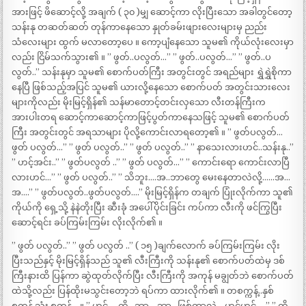
အားဖြင့် ဖိဆောင့်လို့ အချက် ( ၃၀ )မျှ ဆောင့်ကာ လိုးပြီးသော အခါတွင်တော့
သန်းနု တဆတ်ဆတ် တုန်ကာနေသော နှုတ်ခမ်းဖျားလေးများမှ ညည်း
သံလေးများ ထွက် မလာတော့ပေ ။ ကော့ပျံနေသော သူမ၏ ကိုယ်လုံးလေးမှာ
လည်း ငြိမ်သက်သွား၏ ။ ” ဖွတ်..ပလွတ်…” ” ဖွတ်..ပလွတ်…” ” ဖွတ်..ပ
လွတ်..” သန်းနုမှာ သူမ၏ စောက်ပတ်ကြီး အတွင်းတွင် အရည်များ ရွှဲရွှဲစိုကာ
နေပြီ ဖြစ်သည့်အပြင် သူမ၏ ယားလို့နေသော စောက်ပတ် အတွင်းသားလေး
များကိုလည်း မိုးမြင့်ရှိန်၏ သန်မာတောင့်တင်းလှသော လီးတန်ကြီးက
အားပါးတရ ဆောင့်ကာဆောင့်ကာဖြင့်ပွတ်ကာနေသဖြင့် သူမ၏ စောက်ပတ်
ကြီး အတွင်းတွင် အရသာများ ပိုလို့ကောင်းလာရတော့၏ ။ ” ဖွတ်ပလွတ်…
ဖွတ် ပလွတ်…” ” ဖွတ် ပလွတ်..” ” ဖွတ် ပလွတ်..” ” နာသေးလားဟင်..သန်းနု..”
” ဟင့်အင်း..” ” ဖွတ်ပလွတ် ..” ” ဖွတ် ပလွတ်…” ” ကောင်းရော ကောင်းလာပြီ
လားဟင်…” ” ဖွတ် ပလွတ်..” ” သိဘူး….အ..ဘာတွေ မေးနေတာလဲလို့……အ…
အ….” ” ဖွတ်ပလွတ်..ဖွတ်ပလွတ်….” မိုးမြင့်ရှိန်က တချက် ပြုံးလိုက်ကာ သူ၏
ကိုယ်ကို ရှေ့သို့ နဲနဲတိုးပြီး ဆီးခုံ အပေါ်ပိုင်းခြင်း ကပ်ကာ လီးကို ဖင်ကြွပြီး
ဆောင့်ရင်း ခပ်ကြမ်းကြမ်း လိုးလိုက်၏ ။
” ဖွတ် ပလွတ်..” ” ဖွတ် ပလွတ် ..” ( ၁၅ )ချက်လောက် ခပ်ကြမ်းကြမ်း လိုး
ပြီးသည်နှင့် မိုးမြင့်ရှိန်သည် သူ၏ လီးကြီးကို သန်းနု၏ စောက်ပတ်ထဲမှ ဒစ်
ကြီးနားထိ ပြန်ကာ ဆွဲထုတ်လိုက်ပြီး လီးကြီးကို အကုန် မချွတ်ဘဲ စောက်ပတ်
ထဲသို့လည်း ပြန်ထိုးမသွင်းတော့ဘဲ ရပ်ကာ ထားလိုက်၏ ။ တစက္ကန့်..နှစ်
စက္ကန့် သုံး စက္ကန့်….။ ” ဟင့် ….ကို…ဘာ….ဘာ…ဖြစ်တာလဲ …ဟင့်ဟင့်…..” ” ကို