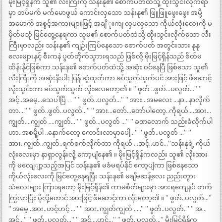
မိုးမြင့်ရှိန်က သူ၏ လီးကြီးကို သန်းနု၏ စောက်ပတ်ထဲသို့ ထိုးသွင်းလိုက်ရာ
မှာ တပ်မက် မက်မောဖွယ် ကောင်းလှသော သန်းနု၏ ဖြူဖြူဖွေးဖွေး အမို့
အမောက် အစွင့်အကားများဖြင့် အချိ ုးကျ လှပလှသော ကိုယ်လုံးလေးကို မ
မှိတ်မသုံ မြင်တွေ့နေရကာ သူမ၏ စောက်ပတ်ထဲသို့ ထိုးသွင်းလိုက်သော လီး
ကြီးမှာလည်း သန်းနု၏ ကျဉ်းကြပ်နေသော စောက်ပတ် အတွင်းသား နုနု
လေးများနှင့် စီးကနဲ ပွတ်တိုက်သွာားရသည် ဖြစ်လို့ မိုးမြင့်ရှိန်သည် စိတ်မ
ထိန်းနိုင်ဖြစ်ကာ သန်းနု၏ စောက်ပတ်ထဲသို့ အဆုံး ဝင်နေပြီ ဖြစ်သော သူ၏
လီးကြီးကို အဆုံးနီးပါး ပြန် ဆွဲထုတ်ကာ ခပ်သွက်သွက်ပင် အားဖြင့် ဖိဆောင့်
လိုးသွင်းကာ ခပ်သွက်သွက် လိုးလေတော့၏ ။ ” ဖွတ် ..ဖွတ်…ပလွတ်…” ”
အင့်..အမေ့…သေပါပြီ . . ” ” ဖွတ်..ပလွတ်…” ” အား…အမလေး …နာ…နာလိုက်
တာ….” ” ဖွတ်..ဖွတ်..ပလွတ်…” ” အား…တော်…တော်ပါတော့..ကိုရယ်….အား…
ကျွတ်….ကျွတ် ….ကျွတ်…” ” ဖွတ်…ပလွတ် …” ” ခဏလောက် သည်းခံလိုက်ပါ
ဟာ..အစမို့ပါ ..နောက်တော့ ကောင်းလာမှာပေါ့…” ” ဖွတ်..ပလွတ် …” ”
အား..ကျွတ်..ကျွတ်..ရက်စက်လိုက်တာ ကိုရယ် …အင့်..ဟင်…”သန်းနုရဲ့ ကိုယ်
လုံးလေးမှာ နာရှာလွန်းလို့ ကော့ပျံနေ၏ ။ မိုးမြင့်ရှိန်ကလည်း သူ၏ လိုးအား
ကို မလျေျာ့သည့်အပြင် သန်းနု၏ မခံမရပ်နိုင် ကော့ပျံကာ ဖြစ်နေသော
ကိုယ်လုံးလေးကို မြင်တွေ့နေရပြီး သန်းနု၏ မချိမဆန့်လေး ညည်းတွား
သံလေးများ ကြားရတော့ မိုးမြင့်ရှိန်၏ ကာမစိတ်များမှာ အားရကျေနပ် တက်
ကြွလာပြီး ပိုလို့တောင် အားဖြင့် ဖိဆောင့်ကာ လိုးတော့၏ ။ ” ဖွတ်..ပလွတ်…”
” အမေ့..အား..ဟင့်ဟင့် …” ” အား..ကျွတ်ကျွတ် …..” ” ဖွတ်..ပလွတ်..” ” အ…
အင့်…” ” ဖွတ်..ပလွတ်…” ” အင့်….ဟင့်…” ” ဖွတ်..ပလွတ်…” မိုးမြင့်ရှိန်က