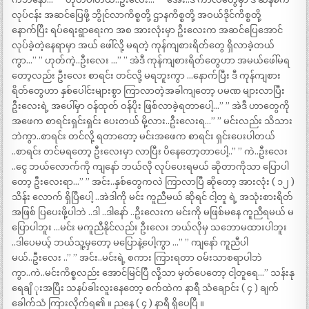
လုပ်ငန်း အဆင်ပြေဖို့ ဘွိုင်လာကိစ္စတို့ ဌာနကိစ္စတို့ အဝယ်ဒိုင်ကိစ္စတို့
နောက်ပြီး ရပ်ရေးရွာရေးက အစ အားလုံးမှာ ဦးလေးက အဆင်ပြေအောင်
လုပ်ခဲ့တဲ့နေရာမှာ အယ် ဖေါ်လို့ မရတဲ့ ကုန်ကျစားရိတ်တွေ ရှိလာခဲ့တယ်
ကွာ…” ” ဟုတ်ကဲ့..ဦးလေး …” ” အဲဒီ ကုန်ကျစားရိတ်တွေဟာ အမယ်ဖေါ်မရ
တော့လည်း ဦးလေး စာရင်း တင်လို့ မရဘူးကွာ …နောက်ပြီး ဒီ ကုန်ကျစား
ရိတ်တွေဟာ နှစ်ပေါင်းများစွာ ကြာလာတဲ့အခါကျတော့ ပမဏ များလာပြီး
ဦးလေးရဲ့ အပေါ်မှာ ဝန်ထုတ် ဝန်ပိုး ဖြစ်လာခဲ့ရတာပေါ့…” ” အဲဒီ ဟာတွေကို
အဖေက စာရင်းရှင်းရှင်း ပေးတယ် မို့လား..ဦးလေးရ…” ” မင်းလည်း သိသား
ဘဲကွာ..စာရင်း တင်လို့ ရတာတော့ မင်းအဖေက စာရင်း ရှင်းပေးပါတယ်
..စာရင်း တင်မရတော့ ဦးလေးမှာ လာပြီး ပိနေတော့တာပေါ့..” ” ကဲ..ဦးလေး
..ငွေ ဘယ်လောက်ကို ကျနော် ဘယ်လို လုပ်ပေးရမယ် ဆိုတာကိုသာ ပြောပါ
တော့ ဦးလေးရာ…” ” အင်း..နှစ်တွေကလဲ ကြာလာပြီ ဆိုတော့ အားလုံး ( ၁၂ )
သိန်း လောက် ရှိပြီပေါ့ ..အဲဒါကို မင်း ကူညီမယ် ဆိုရင် ငါ့တူ ရဲ့ အသုံးစားရိတ်
အဖြစ် ပြပေးဖို့ပါဘဲ ..ဒါ ..ဒါနော် ..ဦးလေးက မင်းကို မဖြစ်မနေ ကူညီရမယ် မ
ပြောပါဘူး …မင်း မကူညီနိုင်လည်း ဦးလေး ဘယ်လိုမှ သဘောမထားပါဘူး
..ဒါပေမယ့် ဘယ်သူ့မှတော့ မပြောနဲ့ပေါ့ကွာ …” ” ကျနော် ကူညီပါ
မယ်..ဦးလေး ..” ” အင်း..မင်းရဲ့ စကား ကြားရတာ ဝမ်းသာစရာပါဘဲ
ကွာ..ကဲ..မင်းကိစ္စလည်း အောင်မြင်ပြီ လို့သာ မှတ်ပေတော့ ငါ့တူရေ…” သန်းနု
ရေချိ ုးအပြီး သနပ်ခါးလူးနေတော့ စက်ထဲက နာရီ သံချောင်း ( ၄ ) ချက်
ခေါက်သံ ကြားလိုက်ရ၏ ။ ညနေ ( ၄ ) နာရီ ရှိပေပြီ ။