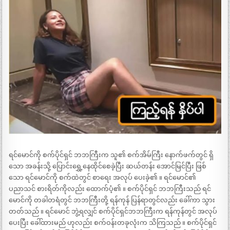
ရင်မောင်ကို စက်ပိုင်ရှင် ဘဘကြီးက သူ၏ စက်အိမ်ကြီး နောက်ဖက်တွင် ရှိ
သော အခန်းသို့ ပြောင်းရွှေ့နေထိုင်စေခဲ့ပြီး ဆယ်တန်း အောင်မြင်ပြီး ဖြစ်
သော ရင်မောင်ကို စက်ထဲတွင် စာရေး အလုပ် ပေးခဲ့၏ ။ ရင်မောင်၏
ပညာသင် စားရိတ်ကိုလည်း ထောက်ပံ့၏ ။ စက်ပိုင်ရှင် ဘဘကြီးသည် ရင်
မောင်ကို တခါတရံတွင် ဘဘကြီးတို့ ရန်ကုန် ပြန်ရာတွင်လည်း ခေါ်ကာ သွား
တတ်သည် ။ ရင်မောင် ဘွဲ့ရလျှင် စက်ပိုင်ရှင်ဘဘကြီးက ရန်ကုန်တွင် အလုပ်
ပေးပြီး ခေါ်ထားမည် ဟုလည်း စက်ဝန်းတခုလုံးက သိကြသည် ။ စက်ပိုင်ရှင်