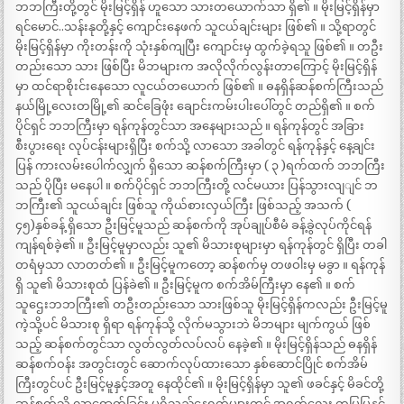
ဘဘကြီးတို့တွင် မိုးမြင့်ရှိန် ဟူသော သားတယောက်သာ ရှိ၏ ။ မိုးမြင့်ရှိန်မှာ
ရင်မောင်..သန်းနုတို့နှင့် ကျောင်းနေဖက် သူငယ်ချင်းများ ဖြစ်၏ ။ သို့ရာတွင်
မိုးမြင့်ရှိန်မှာ ကိုးတန်းကို သုံးနှစ်ကျပြီး ကျောင်းမှ ထွက်ခဲ့ရသူ ဖြစ်၏ ။ တဦး
တည်းသော သား ဖြစ်ပြီး မိဘများက အလိုလိုက်လွန်းတာကြောင့် မိုးမြင့်ရှိန်
မှာ ထင်ရာစိုးင်းနေသော လူငယ်တယောက် ဖြစ်၏ ။ ဓနရှိန်ဆန်စက်ကြီးသည်
နယ်မြို့လေးတမြို့၏ ဆင်ခြေဖုံး ချောင်းကမ်းပါးပေါ်တွင် တည်ရှိ၏ ။ စက်
ပိုင်ရှင် ဘဘကြီးမှာ ရန်ကုန်တွင်သာ အနေများသည် ။ ရန်ကုန်တွင် အခြား
စီးပွားရေး လုပ်ငန်းများရှိပြီး စက်သို့ လာသော အခါတွင် ရန်ကုန်နှင့် နေ့ချင်း
ပြန် ကားလမ်းပေါက်လျှက် ရှိသော ဆန်စက်ကြီးမှာ ( ၃ )ရက်ထက် ဘဘကြီး
သည် ပိုပြီး မနေပါ ။ စက်ပိုင်ရှင် ဘဘကြီးတို့ လင်မယား ပြန်သွားလျျင် ဘ
ဘကြီး၏ သူငယ်ချင်း ဖြစ်သူ ကိုယ်စားလှယ်ကြီး ဖြစ်သည့် အသက် (
၄၅)နှစ်ခန့် ရှိသော ဦးမြင့်မူသည် ဆန်စက်ကို အုပ်ချုပ်စီမံ ခန့်ခွဲလုပ်ကိုင်ရန်
ကျန်ရစ်ခဲ့၏ ။ ဦးမြင့်မူမှာလည်း သူ၏ မိသားစုများမှာ ရန်ကုန်တွင် ရှိပြီး တခါ
တရံမှသာ လာတတ်၏ ။ ဦးမြင့်မူကတော့ ဆန်စက်မှ တဖဝါးမှ မခွာ ။ ရန်ကုန်
ရှိ သူ၏ မိသားစုထံ ပြန်ခဲ၏ ။ ဦးမြင့်မူက စက်အိမ်ကြီးမှာ နေ၏ ။ စက်
သူဌေးဘဘကြီး၏ တဦးတည်းသော သားဖြစ်သူ မိုးမြင့်ရှိန်ကလည်း ဦးမြင့်မူ
ကဲ့သို့ပင် မိသားစု ရှိရာ ရန်ကုန်သို့ လိုက်မသွားဘဲ မိဘများ မျက်ကွယ် ဖြစ်
သည့် ဆန်စက်တွင်သာ လွတ်လွတ်လပ်လပ် နေခဲ့၏ ။ မိုးမြင့်ရှိန်သည် ဓနရှိန်
ဆန်စက်ဝန်း အတွင်းတွင် ဆောက်လုပ်ထားသော နှစ်ဆောင်ပြိုင် စက်အိမ်
ကြီးတွင်ပင် ဦးမြင့်မူနှင့်အတူ နေထိုင်၏ ။ မိုးမြင့်ရှိန်မှာ သူ၏ ဖခင်နှင့် မိခင်တို့
ဆန်စက်သို့ လာရောက်ခြင်း မရှိသည့်နေ့ရက်များတွင် အရက်လေး တမြမြနှင့်