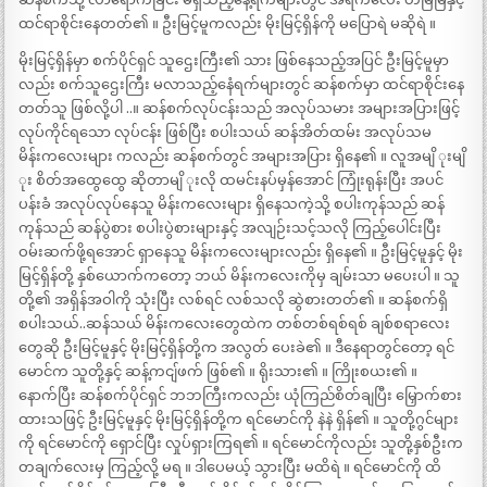
ထင်ရာစိုင်းနေတတ်၏ ။ ဦးမြင့်မူကလည်း မိုးမြင့်ရှိန်ကို မပြောရဲ မဆိုရဲ ။
မိုးမြင့်ရှိန်မှာ စက်ပိုင်ရှင် သူဌေးကြီး၏ သား ဖြစ်နေသည့်အပြင် ဦးမြင့်မူမှာ
လည်း စက်သူဌေးကြီး မလာသည့်နေံရက်များတွင် ဆန်စက်မှာ ထင်ရာစိုင်းနေ
တတ်သူ ဖြစ်လို့ပါ ..။ ဆန်စက်လုပ်ငန်းသည် အလုပ်သမား အများအပြားဖြင့်
လုပ်ကိုင်ရသော လုပ်ငန်း ဖြစ်ပြီး စပါးသယ် ဆန်အိတ်ထမ်း အလုပ်သမ
မိန်းကလေးများ ကလည်း ဆန်စက်တွင် အများအပြား ရှိနေ၏ ။ လူအမျိ ုးမျိ
ုး စိတ်အထွေထွေ ဆိုတာမျိ ုးလို ထမင်းနပ်မှန်အောင် ကြုံးရုန်းပြီး အပင်
ပန်းခံ အလုပ်လုပ်နေသူ မိန်းကလေးများ ရှိနေသကဲ့သို့ စပါးကုန်သည် ဆန်
ကုန်သည် ဆန်ပွဲစား စပါးပွဲစားများနှင့် အလျဉ်းသင့်သလို ကြည့်ပေါင်းပြီး
ဝမ်းဆက်ဖို့ရအောင် ရှာနေသူ မိန်းကလေးများလည်း ရှိနေ၏ ။ ဦးမြင့်မူနှင့် မိုး
မြင့်ရှိန်တို့ နှစ်ယောက်ကတော့ ဘယ် မိန်းကလေးကိုမှ ချမ်းသာ မပေးပါ ။ သူ
တို့၏ အရှိန်အဝါကို သုံးပြီး လစ်ရင် လစ်သလို ဆွဲစားတတ်၏ ။ ဆန်စက်ရှိ
စပါးသယ်..ဆန်သယ် မိန်းကလေးတွေထဲက တစ်တစ်ရစ်ရစ် ချစ်စရာလေး
တွေဆို ဦးမြင့်မူနှင့် မိုးမြင့်ရှိန်တို့က အလွတ် ပေးခဲ၏ ။ ဒီနေရာတွင်တော့ ရင်
မောင်က သူတို့နှင့် ဆန့်ကငျ်ဖက် ဖြစ်၏ ။ ရိုးသား၏ ။ ကြိုးစယး၏ ။
နောက်ပြီး ဆန်စက်ပိုင်ရှင် ဘဘကြီးကလည်း ယုံကြည်စိတ်ချပြီး မြှောက်စား
ထားသဖြင့် ဦးမြင့်မူနှင့် မိုးမြင့်ရှိန်တို့က ရင်မောင်ကို နဲနဲ ရှိန်၏ ။ သူတို့ဂွင်များ
ကို ရင်မောင်ကို ရှောင်ပြီး လှုပ်ရှားကြရ၏ ။ ရင်မောင်ကိုလည်း သူတို့နှစ်ဦးက
တချက်လေးမှ ကြည့်လို့ မရ ။ ဒါပေမယ့် သွားပြီး မထိရဲ ။ ရင်မောင်ကို ထိ