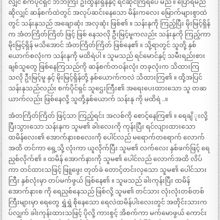
လျှင် စက်ပိုင်ရှင် ဘဘကြီး ဦးထွန်းရှိန်နှင့် ရင်ဆိုင်ကြရပေ မည် ။ ပြောရမည်
ဆိုလျှင် ဆန်စက်ထဲတွင် အလုပ်ဆင်းနေသော မိန်းကလေး မြောက်များစွာထဲ
တွင် သန်းနုသည် အချောဆုံး အလှဆုံး ဖြစ်၏ ။ သန်းနုကို ကြည့်ပြီး မိုးမြင့်ရှိန်
က အံတကြိတ်ကြိတ် ဖြင့် ဖြစ် နေသလို ဦးမြင့်မူကလည်း သန်းနုကို ကြည့်ကာ
မိုးမြင့်ရှိန် မသိအောင် အံတကြိတ်ကြိတ် ဖြစ်နေ၏ ။ သို့ရာတွင် သူတို့ နှစ်
ယောက်စလုံးက သန်းနုကို မထိရဲပါ ။ သူမသည် ရင်မောင်နှင့် သမီးရည်းစား
ချစ်သူတွေ ဖြစ်နေကြသည်ကို ဆန်စက်တဝန်းလုံး တခုလုံးက သိထားကြ
သလို ဦးမြင့်မူ နှင့် မိုးမြင့်ရှိန်တို့ နှစ်ယောက်ကလဲ သိထားကြ၏ ။ ထို့အပြင်
သန်းနုသည်လည်း စက်ပိုင်ရှင် သူဌေးကြီး၏ အရေးပေးထားသော သူ တဆ
ယာက်လည်း ဖြစ်နေလို့ သူတို့နှစ်ယောက် သန်းနု ကို မထိရဲ ..။
အံတကြိတ်ကြိတ် ဖြင့်သာ ကြည့်ရင်း အလစ်ကို စောင့်နေကြ၏ ။ ရေချိ ုးလို့
ပြီးသွားသော သန်းနုက သူမ၏ ခါးလေးကို ကုန်းပြီး ရင်လျားထားသော
ထမိန်လေး၏ အောက်နားစလေးကို ပေါင်လည် မရောက်တရောက် လောက်
အထိ တင်ကာ ရှေ့သို့ လုံးကာ ယူလိုက်ပြီး သူမ၏ လက်လေး နှစ်ဖက်ဖြင့် ရေ
ညှစ်လိုက်၏ ။ ထမိန် အောက်နားကို သူမ၏ ပေါင်လည် လောက်အထိ လိပ်
ကာ တင်ထားသဖြင့် ဖြူဖွေး တုတ်ခဲ တောင့်တင်းလှသော သူမ၏ ပေါင်သား
ကြီး နှစ်လုံးမှာ တပ်မက်ဖွယ် ဖြစ်နေ၏ ။ သူမသည် ခါးကုန်းပြီး ထမိန်
အောက်နားစ ကို ရေညှစ်နေသည် ဖြစ်လို့ သူမ၏ တင်သား လုံးလုံးတစ်တစ်
ကြီးများမှာ ရေတွေ ရွှဲရွှဲ စိုနေသော ရေလဲထမိန်ပါးလေးတွင် အတိုင်းသားက
ပ်လျှက် ခါးကုန်းထားသဖြင့် ပိုလို့ ကားစွင့် အိစက်ကာ မက်မောဖွယ် ကောင်း