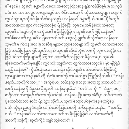
ချိ နေ၏ ။ သူမ၏ ခန္ဓာကိုယ်လေးကတော့ ငြင်းဆန် ရုန်းကန်နိုင်စွမ်းများ ကုန်
ခမ်းကာ သာယာမှုလေးများတွင်သာ မိန်းမောလျက် ထိုဟာယာမှုများ ပျောက်
ကွယ်သွားမှာကိုပင် စိုးထိတ်နေသည် ။ သန်းနု၏ ခန္ဓာကိုယ် အပေါ်ပိုင်းတွင်
အဝတ်အစားများ ကင်းမဲ့သွားခဲ့ရပြီ ဖြစ်ပြီး သူမ၏ ထမိန်လေးကတော့
သူမ၏ ခါးတွင် လုံးကာ ပုံနေ၏ ။ မိုးမြင့်ရှိန်က သူ၏ လက်ဖြင့် သန်းနု၏
ထမိန်လေးကို သူမ၏ ခြေထောက်ဖက်မှ ဆွဲလို့ ချွတ်ပစ်လိုက်ရာ သန်းနုက
သူမ၏ မျက်ဝန်းလေးများဆီမှ မျက်ရည်စလေးများကို သူမ၏ လက်ကလေး
ဖြင့် ဘယ်ပြန်ညာပြန် သုတ်လျက် သူမ၏ ကိုယ်လုံးလေးကို လူးကာလှိမ့်ကာ
ဖြင့် ဖင်သားကြီးများကို ကြွကာ ပေးလိုက်သဖြင့် ထမိန်လေးမှာ သူမ၏
ခြေထောက်ဖက်မှနေပြီး ကွင်းလုံးကျွတ်ကာ ထွက်သွားတော့၏ ။ မိုးမြင့်ရှိန်
သည် သန်းနု၏ ကိုယ်လုံးလေး ဘေးမှာ ထိုင်လျက် ဝတ်လစ်စလစ်ဖြစ်လို့
သွားရှာသော သန်းနု၏ ကိုယ်လုံးလေးကို တပ်မက်စွာ ကြည့်လိုက်၏ ။ ” သန်း
နုရယ်…လှလိုက်တာ…” ” အကိုရယ်..သန်းနုကို မသနားတော့ဘူးလားဟင် ..” ”
အကို သန်းနုကို ဒီညဘဲ ခိုးမှာပါ ..သန်းနုရယ်…” ” ဟင်..အကို ..” ” ဒီည ( ၁၀ )
နာရီလောက်ကျရင် တံတားကို ဆင်းခဲ့…သန်းနု…ပြီးတော့ အဲဒီမှာ ကပ်ထားတဲ့
ပဲ့ထောင်ထဲသာ ဆင်းပြီး သွားလိုက်..ပကိုက ညောင်ပင်စုကနေ စောင့်နေ
မယ်..ဟိုမှာ ညတွင်းချင်း လက်ထပ်ကြတာပေါ့..သန်းနုရယ်…နော်…” ” အကို…
ရယ်…” သန်းနု၏ လက်ကလေးတဖက်က မိုးမြင့်ရှိန်၏ လက်တဖက်ကို
အားကိုးတကြီး ဆုတ်ကိုင် ထျစ်ညှစ်လာ၏ ။