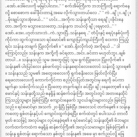
..အော်..ဒေါ်လေးကို မမြင်ပါလား..” ” စက်အိမ်ကြီးက ဘဘကြီးတို့ ရောက်နေ
လို့ စောစောက ခေါ်ခိုင်းတာနဲ့ အမေ လိုက်သွားတယ်လေ ..” ” ကဲ ..ချိ ုး..ချိ ုး
…မိုးချုပ်သွားအုံးမယ်…” ” ဟင်း….အကိုက သန်းနုကိုသာ ရေချိ ုးခိုင်းနေ
တာ..အကိုက မသွားသေးတော့..သန်းနုက ဘယ်လို ချိ ုးရမှာလဲ…” ”
အော်..အေး..ဟုတ်သားဘဲ…ကဲ..သွားပြီ..သန်းနုရေ ..” တံပိုးနှင့် ရေပုံးနှစ်ပုံးကို
ကိုင်ကာ ထွက်သွားသော ရင်မောင်၏ ကျောပြင်ကျယ်ကြီးကို ငေးကာ ကြည့်
ရင်း သန်းနု တချက် ပြုံးလိုက်၏ ။ ” အော်..ရိုးလိုက်တဲ့ အကိုရယ် …” ဒါ
ကြောင့်လည်း သန်းနုက အကို့ကို ခင်ရတာ…အင်း..ခင်တာ မဟုတ်ဘူး..ချစ်
တာပါ …။ သန်းနုသည် သူမ အတွေးဖြင့် သူမ ရှက်ပြုံးလေး ပြုံးလိုက်၏ ။
သန်းနု၏ ပါးပြင်လေး နှစ်ဖက်တွင် ပန်းနုရောင်လေးတောင် သန်းလို့ သွားရ၏
။ သန်းနုသည် သူမ၏ အတွေးစလေးကို ရှက်စနိုးလေး ဖြတ်လိုက်ပြီး
ရေဖလားလေးကို ကောက်ကိုင်ကာ စည်ပိုင်းပြတ်အတွင်းမှ ရေကို ခပ်ကာ
မျက်နှာ သစ်လိုက်သည် ။ ပြီးတော့ တခွက်ချင်း ခပ်ပြီး ချိ ုးနေတော့၏ ။ ရင်
မောင်နှင့် သန်းနုတို့သည် ဓနရှိန် ဆန်စက်ဝန်းကြီး အတွင်းတွင် အတးနေထိုင်
ကြသည့်သူများ ဖြစ်ကြပြီး ကျောင်းနေဖက် သူငယ်ချင်းများလည်း ဖြစ်ကြ
သည် ။ ရင်မောင်မှာ အသက် ၂၀ ရှိပြီ ဖြစ်ပြီး အဝေးသင် တက်နေ၏ ။ သန်းနု
ကတော့ ရှစ်တန်းနှင့်ပင် ကျောင်းထွက်ခဲ့ရပြီး စက်ထဲတွင် စပါးသယ် တာလီ
မှတ် စသဖြင့် အလုပ်များ လုပ်နေခဲ့ရ၏ ။ ရင်မောင်နှင့် သန်းနုတို့၏ မိဘများ
လက်ထက်ကထဲက ဓနရှိန် ဆန်စက်ကြီး၏ အလုပ်သမားများ ဖြစ်ခဲ့ကြ၏ ။
သန်းနု ရှစ်တန်း ရောက်သော နှစ်တွင် သန်းနု၏ အဖေ မှာ စက်ညပ်လို့ ခြေ