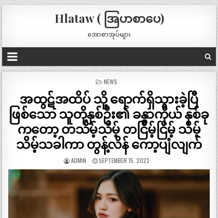
Hlataw ( အြပာစာပေ)
အောစာအုပ်များ
POSTED
NEWS
IN
အထွဋ်အထိပ် သို့ ရောက်ရှိသွားခဲ့ပြီ
ဖြစ်သော သူတို့နှစ်ဦး၏ ခန္ဓာကိုယ် နှစ်ခု
ကတော့ တသိမ့်သိမ့် တငြိမ့်ငြိမ့် သိမ့်
သိမ့်သခါကာ တွန့်လိန် ကော့ပျံလျက်
ADMIN
SEPTEMBER 15, 2023