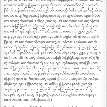
ထားသော ပေါင်ဖြူဖြူလေး နှစ်လုံးကို အသာ ကားပေးလိုက်ပြီး သူ၏ လီး
ကြီးကို သန်းနု၏ စောက်ပတ်ဝတွင် ထိကာတေ့လိုက်၏ ။ သန်းနု၏ ကိုယ်လုံး
လေးမှာ တချက်မျှ တုန်ကနဲ ဖြစ်သွားကာ သူမ၏ မျက်လုံးလေးများကို မှိတ်
ကာ ထားလိုက်တော့၏ ။ ထိုစဉ်မှာပင် သူမ၏ စောက်ပတ်ဝမှာ တေ့လို့ထား
သော မိုးမြင့်ရှိန်၏ လီးကြီးသည် တဖြေးဖြေး စောက်ပတ်ထဲသို့ ဝင်လို့ လာ
တော့၏ ။ ” ဗျစ်..ဗျစ်..ဗျစ်….” ” အင့်…အအ…အမလေး ….ကျွတ်ကျွတ်…”
သန်းနုမှာ သူမ၏ ပေါင်ဖြူဖြူလေး နှစ်လုံးကို အစွမ်းကုန် ဖြဲကားပေးလိုက်
ပြီး သူမ၏ စောက်ပတ်ကိုလည်း ကော့လို့ ပေးလိုက်၏ ။သန်းနု၏ စောက်
ပတ်ထဲသို့ သူ၏လီးကြီးကို တဖြေးဖြေး ထိုးသွင်းနေသော မိုးမြင့်ရှိန်သည်
သူ၏ လီးကြီးထိပ်တွင် သန်းနု၏ စောက်ပတ်ထဲမှာ အရာဝတ္ထုတခုက ရှေ့က
နေပြီး တားဆီးကာသလို ထိတွေ့လာရသဖြင့် မိုးမြင့်ရှိန်သည် သူ၏ လီးကြီး
ကို သန်းနု၏ စောက်ပတ်ထဲသို့ ဖြေးဖြေးချင်း သွင်းနေရာမှ အားဖြင့် ဖိကာ
ဆောင့်ပြီး သွင်းလိုက်၏ ။ ” ဗျစ်..ဗျစ်..ဖွတ်..” ” အား..အမေ့…အား….သေပါပြီ
…အ…ကျွတ်…ကျွတ်…” သန်းနု၏ ခါးလေးမှာ အိပ်ယာပေါ်မှ အတော်လေး
မြောက်ကြွကာ တက်သွားရသလို သူမ၏ ဦးခေါင်းလေးမှာလည်း ဘယ်ညာ
ခါရမ်းသွားရ၏ ။ ပြီးတော့ သူမ၏ ပေါင်ဖြူဖြူလေး နှစ်လုံးမှာလည်း
အစွမ်းကုန်ကားပေးထားသဖြင့် ပေါင်တွင်းကြောနှစ်ဖက်မှာ ထောင်လို့ပင်
ထနေ၏ . သူမ၏ နုထွေးဖြူဖွေးလို့ နေသော ပေါင်တွင်းသားလေးများမှာ
တော့ တဆတ်ဆတ် တုန်လို့နေသည် ။