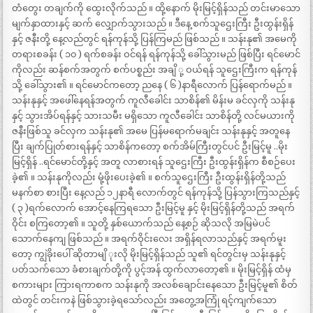
တံတွေး တချက်ကို ထွေးလိုက်သည် ။ ထို့နောက် မိုးမြင့်ရှိန်သည် တင်းမာသော
မျက်နှာထားနှင့် ဆက် လျှောက်သွားသည် ။ ဒီနေ့ စက်သူဌေးကြီး ဦးထွန်းရှိန်
နှင့် ဇနီးတို့ နေ့လည်တွင် ရန်ကုန်သို့ ပြန်ကြမည် ဖြစ်သည် ။ သန်းနု၏ အမေကို
တရားစခန်း ( ၁၀ ) ရက်စခန်း ဝင်ရန် ရန်ကုန်သို့ ခေါ်သွားမည် ဖြစ်ပြီး ရင်မောင်
ကိုလည်း ဆန်စက်အတွက် စက်ပစ္စည်း အချိ ု့ ဝယ်ရန် သူဌေးကြီးက ရန်ကုန်
သို့ ခေါ်သွား၏ ။ ရင်မောင်ကတော့ ညနေ ( ၆ )နာရီလောက် ပြန်ရောက်မည် ။
သန်းနုနှင့် အဖေါ်နေရန်အတွက် ကူလီခေါင်း သာစိန်၏ မိန်းမ ခင်လှကို သန်းနု
နှင့် သွားအိပ်ရန်နှင့် သားသမီး မရှိသော ကူလီခေါင်း သာစိန်တို့ လင်မယားကို
ဇနီးဖြစ်သူ ခင်လှက သန်းနု၏ အမေ ပြန်မရောက်မချင်း သန်းနုနှင့် အတူနေ
ပြီး ချက်ပြုတ်စားရန်နှင့် သာစိန်ကတော့ စက်အိမ်ကြီးတွင်ပင် ဦးမြင့်မူ ..မိုး
မြင့်ရှိန် ..ရင်မောင်တို့နှင့် အတူ လာစားရန် သူဌေးကြီး ဦးထွန်းရှိန်က စီစဉ်ပေး
ခဲ့၏ ။ သန်းနုကိုလည်း မုံ့ဖိုးပေးခဲ့၏ ။ စက်သူဌေးကြီး ဦးထွန်းရှိန်တို့သည်
မနက်စာ စားပြီး နေ့လည် ၁၂နာရီ လောက်တွင် ရန်ကုန်သို့ ပြန်သွားကြသည်နှင့်
( ၃ )ရက်လောက် အောင့်နေကြရသော ဦးမြင့်မူ နှင့် မိုးမြင့်ရှိန်တို့သည် အရက်
ဝိုင်း စကြတော့၏ ။ သူတို့ နှစ်ယောက်သည် နေ့စဉ် ဆိုသလို အမြမဲပင်
သောက်နေကျ ဖြစ်သည် ။ အရက်ဝိုင်းလေး အရှိန်ရလာသည်နှင့် အရက်မူး
တော့ ကျွဲခိုးပေါ် ဆိုတာမျိ ုးလို မိုးမြင့်ရှိန်သည် သူ၏ ရင်တွင်းမှ သန်းနုနှင့်
ပတ်သက်သော ခံစားချက်တို့ကို ပွင့်အန် ထွက်လာတော့၏ ။ မိုးမြင့်ရှိန် ထံမှ
စကားများ ကြားရကာစက သန်းနုကို အလစ်ချောင်းနေသော ဦးမြင့်မူ၏ စိတ်
ထဲတွင် တင်းကနဲ ဖြစ်သွားခဲ့ရသော်လည်း အတွေ့အကြုံ ရင့်ကျက်သော