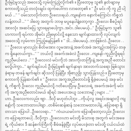
ဦးမြင့်မူသည် အဝေးသို့ လှမ်းကြည့်လိုက်၏ ။ ပြီးတော့မှ သူ၏ နုတ်ဖျားမှ
စကားတို့သည် တလုံးချင်း ထွက်ပေါ်ကာ လာတော့၏ ။ ” ဦး မင်း ကို ကူ ညီ ပါ့
မယ် …” ” ဝမ်းသာလိုက်တာ ဦးလေးရယ်..ကျနော်က နောက်ကြောင်း ကိစ္စဘဲ
လန့်တာပါ …” ” ဒါတွေ အတွက် ဘာမှ မပူနေပါနဲ့တော့ကွာ ..ဦးလေး စီစဉ်ရင်
အားလုံး အဆင်ပြေ သွားရမှာပေါ့ကွာ..အင်း..ဒါပေမယ့်…” ဦးမြင့်မူက သူ၏
ဟကားကို ရပ်ကာ အိုမင်း ညိုမှောင်လို့ နေသော မျက်နှာထားကို လုပ်လျက်
အဝေးသို့ လှမ်းကာ ကြည့်နေပြန်၏ ။ ” ဒါ….ဒါပေမယ့်..ဘာဖြစ်လဲ..ဦးလေး . .
” ” ဦးလေး မှာလည်း စိတ်မအား လူမအားနဲ့ အခက်အခဲ အကျဉ်းအကြပ် တခု
က ရှိနေတယ်ကွာ…” ” ဘယ်လို အခက်အခဲလဲ ဦးလေး ..ကျနော် ကူညီလို့ရရင်
ကူညီမယ်လေ ..” ” ဦးလေးလဲ မင်းကိုဘဲ အားကိုးတကြီးနဲ့ အကူအညီ တောင်း
မလို့ပါကွာ…” ချက်ချင်းပင် ဦးမြင့်မူ၏ မျက်နှာမှာ အားတက်သရော ဖြစ်သွား
ခဲ့ရာမှ တဖန် ချက်ချင်း ဆိုသလို ပြန်ပြီး အိုစာညှိုး သွားပြန်သည် ။ ပြီးတော့မှ
စကားကို ပြန်ဆက်၏ ။ ” ဦးလေး အကူအညီတောင်းဖို့ ရှိခဲ့ပေမယ့် အခု မင်း
ရဲ့ ကိစ္စကို ဦးလေး ကူညီမယ်လို့ ဂတိပေးပြီးမှ ဦးလေးရဲ့ အခက်အခဲကို မင်း
ကို အကူအညီတောင်းမယ် ဆိုရင် အပေးအယူ သဘောမျိ ုးများ ….” ”
ဟာ..ဦးလေးကလည်း ဗျာ . .ဒီလို မဟုတ်ပါဘူး …ကိုယ့်လူ အရင်းအချာလို ကျ
နော့်ကို သဘောထားပါဗျာ ..တစိမ်းဆန်ဆန် သဘောမထားပါနဲ့ ..ပြောစရာ ရှိ
တာသာ ပြောပါ ..ဦးလေးရာ…” ” ကဲယယမင်းက ပြောဆိုတော့လည်း ဦးလေး
က ပြောရတာပေါ့ ..ဒီလိုကွာ ..ဦးလေးဟာ မင်းတို့ မိသားစု အတွက် မင်းအဖေ
ရဲ့ ကိုယ်စား ဒီ ဆန်စက်ကြီးကို စီမံခန်ံခွဲပြီး လုပ်ပေးခဲ့တာ မင်းတို့ ငယ်ငယ်ထဲ
ကဘဲနော်…” ” ဟုတ်ပါတယ်..ဦးလေး…” ” အေး..ဒီ ကာလတွေမှာ ဒီ ဆန်စက်