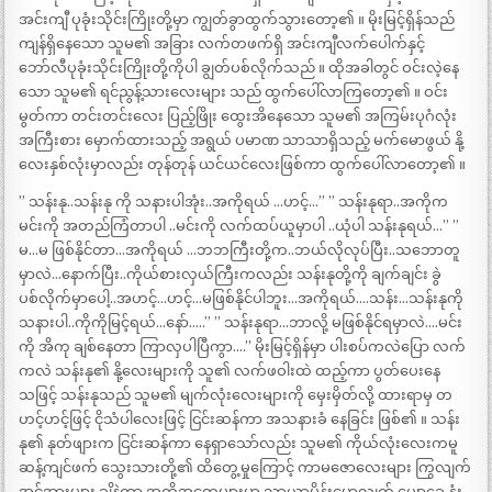
အင်းကျီ ပုခုံးသိုင်းကြိုးတို့မှာ ကျွတ်ခွာထွက်သွားတော့၏ ။ မိုးမြင့်ရှိန်သည်
ကျန်ရှိနေသော သူမ၏ အခြား လက်တဖက်ရှိ အင်းကျီလက်ပေါက်နှင့်
ဘော်လီပုခုံးသိုင်းကြိုးတို့ကိုပါ ချွတ်ပစ်လိုက်သည် ။ ထိုအခါတွင် ဝင်းလဲ့နေ
သော သူမ၏ ရင်ညွန့်သားလေးများ သည် ထွက်ပေါ်လာကြတော့၏ ။ ဝင်း
မွတ်ကာ တင်းတင်းလေး ပြည့်ဖြိုး ထွေးအိနေသော သူမ၏ အကြမ်းပုဂံလုံး
အကြီးစား မှောက်ထားသည့် အရွယ် ပမာဏ သာသာရှိသည့် မက်မောဖွယ် နို့
လေးနှစ်လုံးမှာလည်း တုန်တုန် ယင်ယင်လေးဖြစ်ကာ ထွက်ပေါ်လာတော့၏ ။
” သန်းနု..သန်းနု ကို သနားပါအုံး..အကိုရယ် …ဟင့်…” ” သန်းနုရာ..အကိုက
မင်းကို အတည်ကြံတာပါ ..မင်းကို လက်ထပ်ယူမှာပါ ..ယုံပါ သန်းနုရယ်…” ”
မ…မ ဖြစ်နိုင်တာ…အကိုရယ် …ဘဘကြီးတို့က..ဘယ်လိုလုပ်ပြီး..သဘောတူ
မှာလဲ…နောက်ပြီး..ကိုယ်စားလှယ်ကြီးကလည်း သန်းနုတို့ကို ချက်ချင်း ခွဲ
ပစ်လိုက်မှာပေါ့..အဟင့်…ဟင့်…မဖြစ်နိုင်ပါဘူး…အကိုရယ်….သန်း…သန်းနုကို
သနားပါ..ကိုကိုမြင့်ရယ်…နော်…..” ” သန်းနုရာ…ဘာလို့ မဖြစ်နိုင်ရမှာလဲ….မင်း
ကို အိကု ချစ်နေတာ ကြာလှပါပြီကွာ….” မိုးမြင့်ရှိန်မှာ ပါးစပ်ကလဲပြော လက်
ကလဲ သန်းနု၏ နို့လေးများကို သူ၏ လက်ဖဝါးထဲ ထည့်ကာ ပွတ်ပေးနေ
သဖြင့် သန်းနုသည် သူမ၏ မျက်လုံးလေးများကို မှေးမှိတ်လို့ ထားရာမှ တ
ဟင့်ဟင့်ဖြင့် ငိုသံပါလေးဖြင့် ငြင်းဆန်ကာ အသနားခံ နေခြင်း ဖြစ်၏ ။ သန်း
နု၏ နုတ်ဖျားက ငြင်းဆန်ကာ နေရှာသော်လည်း သူမ၏ ကိုယ်လုံးလေးကမူ
ဆန့်ကျင်ဖက် သွေးသားတို့၏ ထိတွေ့မှုကြောင့် ကာမဇောလေးများ ကြွလျက်
အင်အားများ ချိနဲ့ကာ အထိအတွေ့များမှာ သာယာမိန်းမောလျက် ပျော့ခွေ နုံး