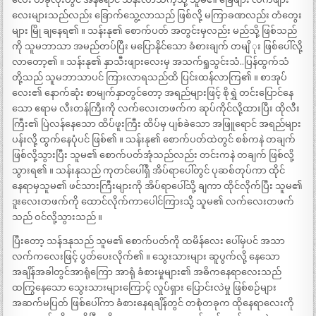
လေးများသည်လည်း ခြောက်သွေ့လာသည် ဖြစ်လို့ မကြာခဏလည်း တံတွေး
များ မြို ချနေရ၏ ။ သန်းနု၏ စောက်ပတ် အတွင်းမှလည်း မည်သို့ ဖြစ်သည်
ကို သူမဘာသာ အမည်တပ်ပြီး မပြောနိုင်သော ခံစားချက် တမျိ ုး ဖြစ်ပေါ်လို့
လာတော့၏ ။ သန်းနု၏ နှာသီးဖျားလေးမှ အသက်ရှုသွင်းသံ..ပြန်ထွက်သံ
တို့သည် သူမဘာသာပင် ကြားလာရသည်ထိ ပြင်းထန်လာကြ၏ ။ စာအုပ်
လေး၏ နောက်ဆုံး စာမျက်နှာတွင်တော့ အရည်များဖြင့် စိုရွှဲ တင်းပြောင်နေ
သော ဧရာမ လီးတန်ကြီးကို လက်လေးတဖက်က ဆုပ်ကိုင်လို့ထားပြီး ထိုလီး
ကြီး၏ ပြဲလန်နေသော ထိပ်ဖူးကြီး ထိပ်မှ ပျစ်ခဲသော အဖြူရောင် အရည်များ
ပန်းလို့ ထွက်နေပုံပင် ဖြစ်၏ ။ သန်းနု၏ စောက်ပတ်ထဲတွင် စစ်ကနဲ တချက်
ဖြစ်လို့သွားပြီး သူမ၏ စောက်ပတ်အုံသည်လည်း တင်းကနဲ တချက် ဖြစ်လို့
သွားရ၏ ။ သန်းနုသည် ကုတင်ပေါ်ရှိ အိပ်ရာပေါ်တွင် ပုဆစ်တုပ်ကာ ထိုင်
နေရာမှသူမ၏ ဖင်သားကြီးများကို အိပ်ရာပေါ်သို့ ချကာ ထိုင်လိုက်ပြီး သူမ၏
ဒူးလေးတဖက်ကို ထောင်လိုက်ကာပေါင်ကြားသို့ သူမ၏ လက်လေးတဖက်
သည် ဝင်လို့သွားသည် ။
ပြီးတော့ သန်ဒနုသည် သူမ၏ စောက်ပတ်ကို ထမိန်လေး ပေါ်မှပင် အသာ
လက်ကလေးဖြင့် ပွတ်ပေးလိုက်၏ ။ သွေးသားများ ဆူပွက်လို့ နေသော
အချိန်အခါတွင်အာရုံကြော အာရုံ ခံစားမှုများ၏ အဓိကနေရာလေးသည်
ထကြွနေသော သွေးသားများကြောင့် လှုပ်ရှား ပြောင်းလဲမှု ဖြစ်စဉ်များ
အဆက်မပြတ် ဖြစ်ပေါ်ကာ ခံစားနေရချိန်တွင် တစုံတခုက ထိုနေရာလေးကို