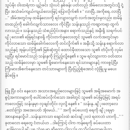
သွပ်မိုး ဝါးထရံကာ ပျဉ်ခင်း သုံးပင် နှစ်ခန်း ပတ်လည် အိမ်လေးအတွင်းသို့ ငုံ့
ပြီး အသံခပ်ကျယ်ကျယ်လေးဖြင့် ပြောလိုက်၏ ။ ” လာပြီ..အကိုရေ..လာပြီ
…” အိမ်အတွင်းမှ ထမိန်လေးကို ရင်လျားလျက် လက်အတွင်းမှလည်း ထမိန်
တထည်ကို ခေါက်လျက်သားလေး ကိုင်ပြီး သန်းနုသည် ကဗျာကရာ ထွက်
လာသည် ။ သန်းနုသည် သံစည်ပိုင်းအနား ရောက်သည်နှင့် အနီးရှိ သရက်ပင်
ပျိ ုလေး၏ ခြေရင်းနားရှိ ကိုင်းတက်ခွလေးတွင် သူမ၏ လက်အတွင်းမှာ
ကိုင်လာသော ထမိန်ခေါက်လေးကို တင်လိူက်၏ ။ အနီးသို့ သန်းနု ရောက်လာ
သည်နှင့် အုန်းပင်ကြီး၏ မြစ်ဆုံတွင် ထောင်မှီထားသော သူ၏ တံပိုးကို လှမ်း
ယူပြီး ရင်မောင်သည် သန်းနုကို ကြည့်လို့နေ၏ ။ သူမ ရင်လျားကာ ဝတ်ထား
သည့် ထမိန်လေးမှာ သူမ၏ မို့မောက်နေသော ရင်သားများနှင့် ကားစွင့်ပြီး
ကြီးမားအိစက်နေသော တင်သားများကို ပြီးပြည့်စုံအောင် လုံခြုံ မှု မပေး
နိုင်ခြေ ။
ဖြူ ပြီး ဝင်း နေသော အသားအရည်လေးများဖြင့် သူမ၏ အမို့အမောက် အ
စွင့်အကားများကို ပေါင်းစပ်လိုက်သော အခါတွင် သူမ၏ ခပ်မြင့်မြင့် အရပ်
ကလေးဖြင့် သန်းနုမှာ လှချင်တိုင်း လှလို့ နေ၏ ။ ” သန်းနု..ချိ ုးတော့လေ
..တော်ကြာ အအေးပတ် အုံးမယ်…” ” အကို ခပ်ပေးတဲ့ ရေကို ချိ ုးရမှာ
အားနာနေလို့ပါ ..သန်းနုဘာသာ ချောင်းထဲ ဆင်းချိ ုးလဲ ရတာဘဲ ဟာကို…” ”
ခုတလော ရေတွေ ငံတယ်ဟ …ဒါကြောင့် ငါက ကန်ရေကို ခပ်ပေးတာ
..ဒေါ်လေးပါ ချိ ုးရ သုံးရ မှာ ဆိုတော့ ငါလည်း ကုသိုလ်ရတာပေါ့ဟာ