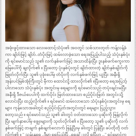
အဖုံးဖွင့်ထားသော လေးထောင့်သံပုံး၏ အဝတွင် သစ်သားတုတ် ကန့်လန့်ခံ
ကာ ချိတ်ဖြင့် ချိတ်..တံပိုးဖြင့် ထမ်းလာခဲ့သော ရေအပြည့်ပါသည့် သံပုံးနှစ်ပုံး
ကို ရင်မောင်သည် သူ၏ လက်နှစ်ဖက်ဖြင့် အသာထိန်းပြီး ဒူးနှစ်ဖက်ကွေးကာ
မြေပေါ်ကို ချလိုက်၏ ။ ပြီးတော့ ပုံးနှစ်ပုံးတွင် ချိတ်ထားတဲ့ ချိတ်နှစ်ချိတ်ကို
ဖြုတ်လိုက်ပြီး သူ၏ ပုခုံးပေါ်မှ တံပိုးကို လက်နှစ်ဖက်ဖြင့် ယူပြီး အနီးရှိ
အုန်းပင်မြစ်အုံကြီးတွင် မှီကာ ထောင်လို့ ထားလိုက်၏ ။ပြီးတော့ ရေအပြဘ့်
ပါလာသော သံပုံးနှစ်ပုံး အတွင်းမှ ရေများကို ရင်မောင်သည် တပုံးချင်းမပြီး
အနီးရှိ ဒီဇယ်ပေပါကို ထက်ပိုင်း ဖြတ်ထားသော စည်ပိုင်းဖြတ် အတွင်းသို့
လောင်းပြီး ထည့်လိုက်၏ ။ ရင်မောင် ထမ်းလာသော သံပုံးနှစ်ပုံးအတွင်းမှ ရေ
များ ကုန်သောအခါတွင် စည်ပိုင်းပြတ်အတွင်းတွင် ရေများ ပြည့်သွား
တော့သည် ။ ရင်မောင်သည် သူ၏ ခါးတွင် ဝတ်ထားသော ပုဆိုးကို ဖြန့်လိုက်
ပြီး မျက်နှာပေါ်မှ ချွေးများကို သုတ်လိုက်၏ ။ ပြီးတော့ သူ၏ ပုဆိုးကို လက်
နှစ်ဖက်ဖြင့် တချက် နှစ်ချက်လောက် ဖြန့်ပြီးမှ ခါးတွင် ပြန်ပြီး ခပ်တိုတို ဝတ်
လိုက်၏ ။ ” သန်းနုရေ ..ဒီမှာ ရေပြည့်ပြီ ..ရေချိ ုးလို့ ရပြီဟ …” ရင်မောင်က