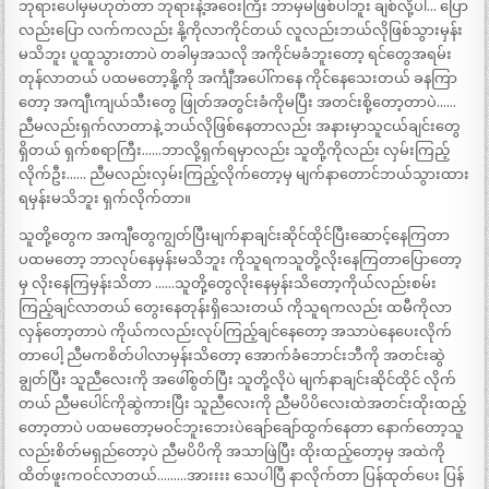
ဘုရားပေါ်မှမဟုတ်တာ ဘုရားနဲ့အဝေးကြီး ဘာမှမဖြစ်ပါဘူး ချစ်လို့ပါ… ပြော
လည်းပြော လက်ကလည်း နို့ကိုလာကိုင်တယ် လူလည်းဘယ်လိုဖြစ်သွားမှန်း
မသိဘူး ပူထူသွားတာပဲ တခါမှအသလို အကိုင်မခံဘူးတော့ ရင်တွေအရမ်း
တုန်လာတယ် ပထမတော့နို့ကို အင်္ကျီအပေါ်ကနေ ကိုင်နေသေးတယ် ခနကြာ
တော့ အကျီၤကျယ်သီးတွေ ဖြုတ်အတွင်းခံကိုမပြီး အတင်းစို့တော့တာပဲ……
ညီမလည်းရှက်လာတာနဲ့ ဘယ်လိုဖြစ်နေတာလည်း အနားမှာသူငယ်ချင်းတွေ
ရှိတယ် ရှက်စရာကြီး……ဘာလို့ရှက်ရမှာလည်း သူတို့ကိုလည်း လှမ်းကြည့်
လိုက်ဦး…… ညီမလည်းလှမ်းကြည့်လိုက်တော့မှ မျက်နာတောင်ဘယ်သွားထား
ရမှန်းမသိဘူး ရှက်လိုက်တာ။
သူတို့တွေက အကျီတွေကျွတ်ပြီးမျက်နာချင်းဆိုင်ထိုင်ပြီးဆောင့်နေကြတာ
ပထမတော့ ဘာလုပ်နေမှန်းမသိဘူး ကိုသူရကသူတို့လိုးနေကြတာပြောတော့
မှ လိုးနေကြမှန်းသိတာ ……သူတို့တွေလိုးနေမှန်းသိတော့ကိုယ်လည်းစမ်း
ကြည့်ချင်လာတယ် တွေးနေတုန်းရှိသေးတယ် ကိုသူရကလည်း ထမီကိုလာ
လှန်တော့တာပဲ ကိုယ်ကလည်းလုပ်ကြည့်ချင်နေတော့ အသာပဲနေပေးလိုက်
တာပေါ့ ညီမကစိတ်ပါလာမှန်းသိတော့ အောက်ခံဘောင်းဘီကို အတင်းဆွဲ
ချွတ်ပြီး သူညီလေးကို အဖေါ်စွတ်ပြီး သူတို့လိုပဲ မျက်နာချင်းဆိုင်ထိုင် လိုက်
တယ် ညီမပေါင်ကိုဆွဲကားပြီး သူညီလေးကို ညီမပိပိလေးထဲအတင်းထိုးထည့်
တော့တာပဲ ပထမတော့မဝင်ဘူးဘေးပဲချော်ချော်ထွက်နေတာ နောက်တော့သူ
လည်းစိတ်မရှည်တော့ပဲ ညီမပိပိကို အသာဖြဲပြီး ထိုးထည့်တော့မှ အထဲကို
ထိတ်ဖူးကဝင်လာတယ်………အားးးး သေပါပြီ နာလိုက်တာ ပြန်ထုတ်ပေး ပြန်