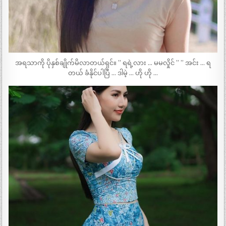
အရသာကို ပိုနှစ်ချိုက်မိလာတယ်ရှင်။ ” ရရဲ့လား … မမလှိုင် ” ” အင်း … ရ
တယ် ခံနိုင်ပါပြီ … ဒါမဲ့ … ဟို ဟို …