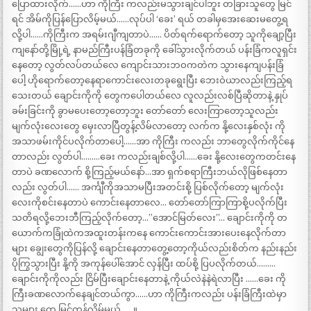
ပြောထားလိုက်……ဟာ ကိုကြီး ကလည်းမသွားချင်ပါဘူး တခြားသူတွေ မြင်
ရင် အိမ်ကိုပြန်ပြောလိမ့်မယ်……လုပ်ပါ ‘ခေး’ ရယ် တခါမှအေးဆေးမတွေ့ရ
လို့ပါ……ကိုကြီးက အရမ်းဂျီကျတာပဲ…… ပိတ်ရက်ရောက်တော့ သူကိုချော့ပြီး
ကျနော်တို့မြို့ရဲ့ နာမည်ကြီးပန်ခြံတခုကို ခေါ်သွားလိုက်တယ် ပန်းခြံကလူရှင်း
နေတော့ လွတ်လပ်တယ်လေ ကျောင်းသားဘဝကတဲက သွားနေကျပန်းခြံ
ပေါ့ ဟိုရောက်တော့နေရာကောင်းလေးတခုရွေးပြီး ဘေးဝဲယာလည်းကြည့်ရ
သေးတယ် ချောင်းကိုကို တွေကပေါတယ်လေ လူလည်းလစ်ပြီဆိုတာနဲ့ နှုပ်
ခမ်းခြင်းကို ခွာမပေးတော့တော့ဘူး တော်တော် လေးကြာတော့သူလည်း
မျက်လုံးလေးတွေ မှေးလာပြီတွန့်လိမ်လာတော့ လက်က နို့လေးနှစ်လုံး ကို
အသာဖမ်းကိုင်ပလိုက်တာပေါ့……အာ ကိုကြီး ကလည်း ဘာတွေလိုက်ကိုင်နေ
တာလည်း လွတ်ပါ………ခေး ကလည်းချစ်လို့ပါ……ခေး နို့လေးတွေကတင်းနေ
တာပဲ ခဏလောက် စို့ကြည့်မယ်နော်…အာ ရှက်စရာကြီးဘယ်လိုဖြစ်နေတာ
လည်း လွတ်ပါ…… အင်္ကျီကိုအသာမပြီးအတင်းစို့ ပြစ်လိုက်တော့ မျက်လုံး
လေးကိုစင်းနေတာပဲ ကောင်းနေတာလေ… တော်တော်ကြာကြာစို့ပလိုက်ပြီး
သတိရလို့ဘေးဘီကြည့်လိုက်တော့…”အောင်မြတ်လေး”… ချောင်းကိုကို တ
ယောက်ကခြုံထဲကအထူးတန်းကနေ ကောင်းကောင်းအားပေးနေလိုက်တာ
များ ချွေးတွေကိုပြန်လို့ ချောင်းနေတာတွေ့တော့ကိုယ်လည်းစိတ်က နည်းနည်း
ပိုကြွသွားပြီး နို့ကို အကုန်ပေါ်အောင် လှန်ပြီး ထပ်စို့ ပြပလိုက်တယ်………
ချောင်းကိုကိုလည်း ငြိမ်ပြီးချောင်းနေတာနဲ့ ကိုယ်လဲနဲနဲရဲလာပြီး ……ခေး ကို
ကြီးခဏလောက်နေချင်တယ်ကွာ……ဟာ ကိုကြီးကလည်း ပန်းခြံကြီးထဲမှာ
သူများ တွေ မြင်ကုန်လိမ့်မယ်……။