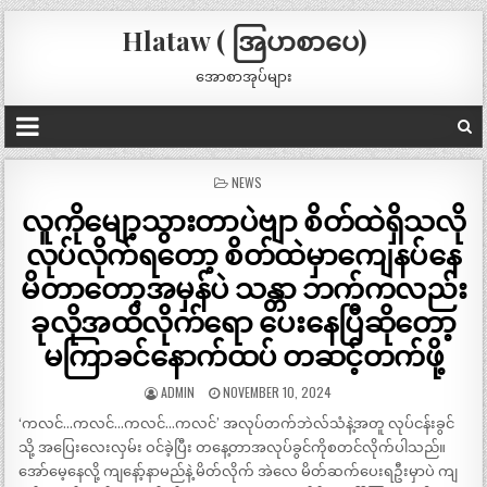
Hlataw ( အြပာစာပေ)
အောစာအုပ်များ
POSTED
NEWS
IN
လူကိုမျော့သွားတာပဲဗျာ စိတ်ထဲရှိသလို
လုပ်လိုက်ရတော့ စိတ်ထဲမှာကျေနပ်နေ
မိတာတော့အမှန်ပဲ သန္တာ ဘက်ကလည်း
ခုလိုအထိလိုက်ရော ပေးနေပြီဆိုတော့
မကြာခင်နောက်ထပ် တဆင့်တက်ဖို့
ADMIN
NOVEMBER 10, 2024
‘ကလင်…ကလင်…ကလင်…ကလင်’ အလုပ်တက်ဘဲလ်သံနဲ့အတူ လုပ်ငန်းခွင်
သို့ အပြေးလေးလှမ်း ဝင်ခဲ့ပြီး တနေ့တာအလုပ်ခွင်ကိုစတင်လိုက်ပါသည်။
အော်မေ့နေလို့ ကျနော့်နာမည်နဲ့ မိတ်လိုက် အဲလေ မိတ်ဆက်ပေးရဦးမှာပဲ ကျ