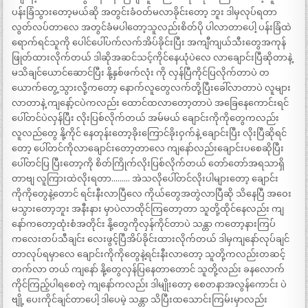
ပန်းခြံသွားတော့မယ်ဆို အတွင်းခံဝတ်မလာခိုင်းတော့ ဘူး ဒါမှလုပ်ရတာ
လွတ်လပ်တာလေ အတွင်ခံမပါတော့သူလည်းစိတ်ပို ပါလာတာပေါ့ ပန်းခြံထဲ
ရောက်ရင်သူကို ပေါင်ပေါ်ပက်လက်အိပ်ခိုင်းပြီး အကျီကျယ်သီးတွေအကုန်
ဖြုတ်ထားလိုက်တယ် ဒါဆိုအဆင်သင့်ကိုင်နေယုံပဲလေ လာချောင်းပြီဆိုတာနဲ့
မသိချင်ယောင်ဆောင်ပြီး နို့နှစ်ဖက်လုံး ကို လှန်ပြီကိုင်ပြလိုက်တာပဲ တ
ယောက်တွေ့သွားလို့ကတော့ နောက်လူတွေလက်တို့ပြီးခေါ်လာတာပဲ လူများ
လာတာနဲ့ ကျနော့်ငပဲကလည်း ထောင်ထလာတော့တာပဲ အခြေနေကောင်းရင်
ပေါ်တင်ပဲလှန်ပြီး လိုးပြစ်လိုက်တယ် အမ်မယ် ချောင်းကိုကိုတွေကလည်း
လူလည်တွေ နို့ကိုင် နေတုန်းတော့ခိုးကြောင်ခိုးဝှက်နဲ့ ချောင်းပြီး လိုးပြီဆိုရင်
တော့ ပေါ်တင်ကိုလာချောင်းတော့တာလေ ကျနော်လည်းချောင်းပစေဆိုပြီး
ပေါ်တင်ပြ ပြီးတော့ကို စိတ်ကြိုက်လိုးပြစ်လိုက်တယ် တော်တော်အရသာရှိ
တာဗျ လူကြားထဲလိုးရတာ……… အဲသလိုပေါ်တင်လိုးပါများတော့ ချောင်း
ကိုကိုတွေနဲ့တောင် ရင်းနီးလာပြီလေ ကိုယ်တွေအတွဲလာပြီဆို သိနေပြီ အဝေး
မသွားတော့ဘူး အနီးနား မှာပဲလာထိုင်ကြတော့တာ သူတို့ထိုင်နေလည်း ကျ
နော်ကတော့ထုံးစံအတိုင်း နို့တွေကိုလှန်ကိုင်တာပဲ သန္တာ ကတော့နားကြပ်
ကလေးတပ်သီချင်း လေးဖွင့်ပြီအိပ်ခိုင်းထားလိုက်တယ် ဒါမှကျနော်လုပ်ချင်
တာလုပ်ရမှာလေ ချောင်းကိုကိုတွေနဲ့ရင်းနီးလာတော့ သူတို့ကလည်းတဆင့်
တက်လာ တယ် ကျနော် နို့တွေလှန်ပြနေတာတောင် သူတို့လည်း ခနလောက်
ကိုင်ကြည့်ပါရစေတဲ့ ကျနော်ကလည်း ဒါမျိုးတော့ စေတနာအလွန်ကောင်း ပဲ
ဗျို့ ပေးကိုင်ချင်တာပေါ့ ဒါပေမဲ့ သန္တာ သိပြီးထသောင်းကြမ်းမှာလည်း