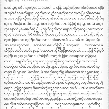
ဘယ်သူမှ မရှိပါဘူးကွာခဏလေးပါ ……ပြောလည်းပြောစကပ်ကိုအသာ မပြီး
အတွင်းခံလေးကိုချွတ်ပလိုက်တယ် ညီလေးကိုအသာထုတ်ပြီး ညီမလေးနဲ့
အသာတေ့ပြီး ထိုးထည့်လိုက်တော့ အံမယ် အသာပဲ အားတောင်မစိုက်လိုက်ရ
ဘူး ရွှတ်ခနဲပဲ တဆုံးဝင်သွားတာ ပေါ့ ကိုယ်တောင်နဲနဲအံ့သြ သွားတယ် မထူး
ဘူး နောက်မှမေးမယ်ဆိုပြီး ဖိတွယ်လိုက်တာ ချောင်းကိုကိုတွေများလာတယ်
ဗျ သုံးလေးယောက်ပဲ ပေါ်တင်ကိုလာချောင်းတော့တာ…… ……အ အင့် အင့် ဘ
လွတ် ဗြွတ် အာ ကိုကြီးဟိုမှာ လာချောင်းနေတယ်………အမ် ဘယ်မှာလည်း
အာ အေး ဟုသားပဲ……ခဏလေး ခေး ကိုကြီးပြီးတော့မယ် ……အသာလေး မ
သိခြင်ထောင်ထောင်နေနော် ခဏလေး ကိုကြီးပြီးတော့မယ်…………မြန်မြန်လုပ်
ကိုကြီး အင့် အင့် ဟိုမှာပေါ်တင်ကြီး ဘလွတ် ဗြွတ် သေချာလာကြည့်နေ
တယ်……ချောင်းကိုကိုတွေ ကျေးဇူးနဲ့အရှိန်တွေတက်လာပြီး အသားကုန်
ဆောင့်ပေး လိုက်တာညီလေးလည်း မျက်ရည်တွေထွက်လာတော့တာပဲ သူ
လည်းပြီးသွားတယ်ထင်တယ် အရည်တွေကိုရွဲ နှစ်နေတာပဲ တစ်ရှူးတစ်ထုပ်
ကုန်သွားတယ် … ……ကိုကြီးမကောင်းဘူး ချောင်းနေကြတာကိုအကြာကြီး
လုပ်နေတယ်……ဘာဖြစ်လည်းခေးရယ် နောက်ပြန်တွေ့မှာမှမဟုတ်တာ သူတို့
ချောင်းကြည့်နေတော့ ပိုတောင်လိုးလို့ကောင်းသေးတယ်……အယ် ဘာလိုးတာ
လည်းနားရိုင်းလိုက်တာ ……ဘာလို့နားရိုင်းရမှာလည်း ခေးကလည်း အရင်က
ရောအလိုခေးလုပ်ဖူးတယ်မလားမှန်မှန်ပြော………ဘာလို့အလိုမေးတာလည်း
ခေးကိုအထင်သေးသွားပြီလားဟင်……အလိုသဘောနဲ့မေးတာမဟုတ်ပါဘူး