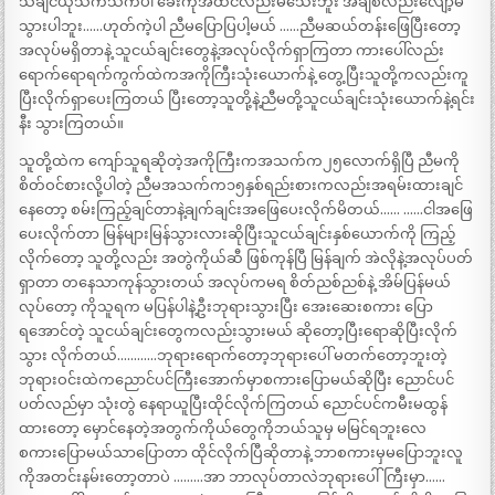
သိချင်ယုံသက်သက်ပါ ခေးကိုအထင်လည်းမသေးဘူး အချစ်လည်းလျော့မ
သွားပါဘူး……ဟုတ်ကဲ့ပါ ညီမပြောပြပါ့မယ် ……ညီမဆယ်တန်းဖြေပြီးတော့
အလုပ်မရှိတာနဲ့ သူငယ်ချင်းတွေနဲ့အလုပ်လိုက်ရှာကြတာ ကားပေါ်လည်း
ရောက်ရောရက်ကွက်ထဲကအကိုကြီးသုံးယောက်နဲ့ တွေ့ပြီးသူတို့ကလည်းကူ
ပြီးလိုက်ရှာပေးကြတယ် ပြီးတော့သူတို့နဲ့ညီမတို့သူငယ်ချင်းသုံးယောက်နဲ့ရင်း
နီး သွားကြတယ်။
သူတို့ထဲက ကျော်သူရဆိုတဲ့အကိုကြီးကအသက်က၂၅လောက်ရှိပြီ ညီမကို
စိတ်ဝင်စားလို့ပါတဲ့ ညီမအသက်က၁၅နှစ်ရည်းစားကလည်းအရမ်းထားချင်
နေတော့ စမ်းကြည့်ချင်တာနဲ့ချက်ချင်းအဖြေပေးလိုက်မိတယ်…… ……ငါအဖြေ
ပေးလိုက်တာ မြန်များမြန်သွားလားဆိုပြီးသူငယ်ချင်းနှစ်ယောက်ကို ကြည့်
လိုက်တော့ သူတို့လည်း အတွဲကိုယ်ဆီ ဖြစ်ကုန်ပြီ မြန်ချက် အဲလိုနဲ့အလုပ်ပတ်
ရှာတာ တနေသာကုန်သွားတယ် အလုပ်ကမရ စိတ်ညစ်ညစ်နဲ့ အိမ်ပြန်မယ်
လုပ်တော့ ကိုသူရက မပြန်ပါနဲ့ဦးဘုရားသွားပြီး အေးဆေးစကား ပြော
ရအောင်တဲ့ သူငယ်ချင်းတွေကလည်းသွားမယ် ဆိုတော့ပြီးရောဆိုပြီးလိုက်
သွား လိုက်တယ်…………ဘုရားရောက်တော့ဘုရားပေါ် မတက်တော့ဘူးတဲ့
ဘုရားဝင်းထဲကညောင်ပင်ကြီးအောက်မှာစကားပြောမယ်ဆိုပြီး ညောင်ပင်
ပတ်လည်မှာ သုံးတွဲ နေရာယူပြီးထိုင်လိုက်ကြတယ် ညောင်ပင်ကမီးမထွန်
ထားတော့ မှောင်နေတဲ့အတွက်ကိုယ်တွေကိုဘယ်သူမှ မမြင်ရဘူးလေ
စကားပြောမယ်သာပြောတာ ထိုင်လိုက်ပြီဆိုတာနဲ့ ဘာစကားမှမပြောဘူးလူ
ကိုအတင်းနမ်းတော့တာပဲ ………အာ ဘာလုပ်တာလဲဘုရားပေါ်ကြီးမှာ……