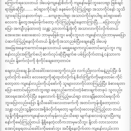
ကြောက်ရသေးတယ် ဒါပေမဲ့ကျနော့်စိတ်ကို ကျနော်မနိုင်ဘူးလေဗျာ ဖြစ်ချင်
ရာဖြစ်ဆိုပြီး……… ခင်ဗျားကိုင်ချင် ခနစမ်းကိုင်ကြည့်ဗျာ အသာကိုင်နော် သူသိ
သွားရင်ပြသနာတက်မှာ ……ကျေးဇူးပါဗျာ အသာပဲကိုင်မှာပါဗျ ခင်ဗျားစော်
လေးက နို့တွေအရမ်းမိုက်တော့ ကိုင်ကြည့်ချင်နေတာကြာပြီ……ပြောလည်း
ပြော အကျီလှန်ထားတဲ့ သန္တာ့ ညာဘက်နို့အုံကို အသာလာကိုင်လိုက်တယ်
အေးအေး ဆေးဆေးပဲ ဘာမှမဖြစ်ဘူး မဆိုးဘူးဟ ကျနော်လည်းဘာမှမပြော
ပဲဆက်ကြည့်နေလိုက်တယ် နို့အုံကိုအသာညစ်ပြီးချေနေပြီ ဒါပေမဲ့
အခြေအနေကကောင်းနေသေးတယ် မရွှေချောကလှုပ်တောင်မလှုပ်ဘူး ကျ
နော်လည်းအကြိုက်ပေါ့ ဆက်လုပ်ဆိုပြီမျက်စ ပစ်ပြလိုက်တာနဲ့ ငနဲသားက
လည်း နို့ဖက်လုံးကို စုံကိုင်ချေတော့တာပဲ။
ချေလည်းချေ နိုးသီးခေါင်းလေးတွေကိုလည်း လက်ညိုးလက်မနဲ့ညှပ်ပြီး ဖိ
ပွတ်လိုက် ခေါင်း လေးတွေကိုဆွဲထုတ်လိုက်နဲ့ စိတ်ကြိုက်ကိုမနားတမ်း ကိုင်
တော့တာ ကျနော်လည်းကိုယ့်စော်ကို သူများလာကိုင်တာကြည့်ပြီး ခံစားရတာ
ပြော တောင်မပြတတ်ဘူးဗျာ ရေလည်ကောင်းတဲ့ခံစားချက်တခုပဲ သူလည်း
အားရအောင်ကိုင်ပြီး ခနလောက် စို့ကြည့်မယ်ဗျာ တားချိန်တောင်မရလိုက်
ဘူးပြောလည်းပြော နို့သီးခေါင်းလေးတဖက်ကို အတင်းကုန်းစို့တော့တာပဲ
သန္တာ လည်းသူ့နို့လေးအစို့ခံလိုက်ရတော့ မျက်လုံးလေးဖွင့်ကြည့်လာ တယ်
သူနို့ကိုစို့နေတာကျနော်မဟုတ်မှန်းလည်းသိရော မျက်နာလေးမဲ့သွားပြီးကျ
နော်ကိုမော့်ကြည့်တယ် နို့စို့နေတဲ့ငတိကဘာမှမသိဘူး နို့ငတ် လားသလား
အောင့်မေ့ရတယ်ခေါင်းကိုမဖော်ဘူး အပီစို့နေလိုက်တာ ကျနော်လည်းဘာ