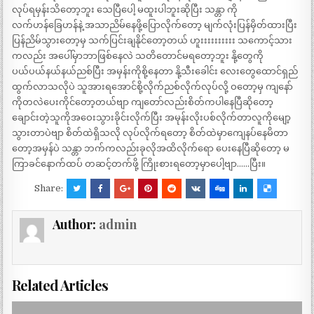
လုပ်ရမှန်းသိတော့ဘူး သေပြီပေါ့ မထူးပါဘူးဆိုပြီး သန္တာ ကို
လက်ဟန်ခြေဟန်နဲ့ အသာညိမ်နေဖို့ပြောလိုက်တော့ မျက်လုံးပြန်မှိတ်ထားပြီး
ပြန်ညိမ်သွားတော့မှ သက်ပြင်းချနိုင်တော့တယ် ဟူးးးးးးးးးး သကောင့်သား
ကလည်း အပေါ်မှာဘာဖြစ်နေလဲ သတိတောင်မရတော့ဘူး နို့တွေကို
ပယ်ပယ်နယ်နယ်ညစ်ပြီး အမှန်းကိုစို့နေတာ နို့သီးခေါင်း လေးတွေထောင်ရှည်
ထွက်လာသလိုပဲ သူအားရအောင်စို့လိုက်ညစ်လိုက်လုပ်လို့ ဝတော့မှ ကျနော်
ကိုတလဲပေးကိုင်တော့တယ်ဗျာ ကျတော်လည်းစိတ်ကပါနေပြီဆိုတော့
ချောင်းတဲ့သူကိုအဝေးသွားခိုင်းလိုက်ပြီး အမုန်းလိုးပစ်လိုက်တာလူကိုမျော့
သွားတာပဲဗျာ စိတ်ထဲရှိသလို လုပ်လိုက်ရတော့ စိတ်ထဲမှာကျေနပ်နေမိတာ
တော့အမှန်ပဲ သန္တာ ဘက်ကလည်းခုလိုအထိလိုက်ရော ပေးနေပြီဆိုတော့ မ
ကြာခင်နောက်ထပ် တဆင့်တက်ဖို့ ကြိုးစားရတော့မှာပေါ့ဗျာ……ပြီး။
Share:
Author:
admin
Related Articles