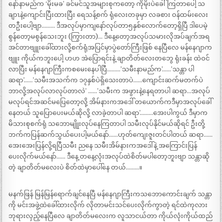
နော်နာမည်က ‘မိုးမခ’ ခင်မင်သူအများစုကတော့ ကိုမိုးပဲခေါ်ကြတာပေါ့ သ
ချာၤနဲ့ကျောင်းပြီးထားပြီး ရေသန့်စက် ရုံလေးတခုမှာ လခစား ဝန်ထမ်းလေး
တဦးပေါ့ဗျာ……… ဒီအလုပ်မှာကျနော်လုပ်တာ၅နှစ်လောက်တော့ရှိပြီ ဒါပေမဲ့
စွန်တော့မစွန်သေးဘူး (ကြွားတာ)… ဒီနေ့တော့အလုပ်သမားလိုအပ်ချက်အရ
အင်တာဗျူးခေါ်ထားလို့စက်ရုံအပြင်မှာပွဲတော်ကြီးဖြစ် နေပြီလေ မန်နေဂျာက
ဗျူး ကိုယ်ကဘူးပေါ့ ဟဟ အဲပြောရင်းနဲ့ ချာတိတ်လေးတဘွေ ရုံးခန်း ထဲဝင်
လာပြီး မန်နေဂျာကြီးကစမေးနေပါပြီ………’သမီးနာမည်က’……’သန္တာ ပါ
ဆရာ’……’သမီးအသက်က ၁၇နှစ်ပဲရှိသေးတာပဲ……ကျောင်းဆက်မတက်ပဲ
ဘာလို့အလုပ်လာလုပ်တာလဲ’ ……’သမီးက အဖွားနဲ့နေရတာပါ ဆရာ…အလုပ်
မလုပ်ရင်အဆင်မပြေတော့လို့ အိမ်နားကအဒေါ် တယောက်ကဒီမှာအလုပ်ခေါ်
နေတယ် သူပြောပေးမယ်ဆိုလို့ လာခဲ့တာပါ ဆရာ’………အေးပါကွယ် ဒီမှာက
မိသားစုစက်ရုံ သဘောမျိုုးလုပ်နေကြတာပါ သမီးလုပ်နိုင်မယ်ဆိုရင် ဦးတို့
ဘက်ကပြန်ဆက်သွယ်ပေးပါ့မယ်နော်……ဟုတ်ကျေးဇူးတင်ပါတယ် ဆရာ……
အေးအေးပြန်လို့ရပြီသမီး ညနေ သမီးအိမ်နားကအဒေါ်နဲ့ အကြောင်းပြန်
ပေးလိုက်မယ်နော်…… ဒီနေ့ တနေ့လုံးအလုပ်ထဲစိတ်မပါတော့ဘူးဗျာ သန္တာဆို
တဲ့ ချာတိတ်မလေးပဲ စိတ်ထဲမှာပေါ်နေ တယ်………။
မနက်ဖြန် မြန်မြန်ရောက်ချင်နေပြီ မန်နေဂျာကြီးကသဘောကောင်းချက် သန္တာ
ကို မင်းအဖွဲ့ထဲခေါ်ထားလိုက် လိုတာမင်းသင်ပေးလိုက်ကွာတဲ့ ရင်ထဲကုလား
ဘုရားလှည့်နေပြီလေ ချာတိတ်မလေးက လူသာငယ်တာ ကိုယ်လုံးကိုယ်ထည်