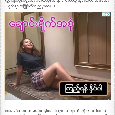
ကြွားချင်လွန်းလို့တော့ မဟုတ်ဘူး တခြားကောင်တွေ ကိုအသိပေးထားရတာ
မဟုတ်ရင် အပြိုင်လိုက်ကြမှာလေ…။
‘ခေး’……ဒီတပတ်အလုပ်ပိတ်ရင်အပြင်သွားမယ်ကွာ အိမ်ကို OT ဆင်းရမယ်