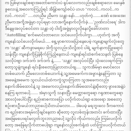
က ပြစ်မှားချင်စရာအတော်ကောင်းပဲ ရုပ်လေးကလည်းချစ်စရာလေး မေးနှစ်
ခွလေးနဲ့ အဝေးကကြည့်ရင် အိန္ဒြာကျော်ဇင်ပဲ ဟဟ “ကလင်…ကလင်…က
လင်…ကလင်” ……လာညီမ ညီမက သန္တာ နော်……ဟုတ်ကဲ့………အော် အေးအေး
ညီမကအကို့အဖွဲ့မှာ လုပ်ရမှာ လာအကို့နောက်လိုက်ခဲ့……’ညဏ်လင်းရေ’ ဒါက
ဒီနေ့မှအလုပ်စဝင်တာ သန္တာ တဲ့ ငါတို့အဖွဲ့မှာလူလိုနေလို့ခေါ်လာတာ
“Autofilling”စက်မောင်းတာလေး သင်ပေးလိုက်ပါကွာ……ဟုတ်ကဲ့ အကို
ကျနော်သင်ပေးလိုက်မယ်…… ရှေ့မှာစကားပြောနေပေမဲ့ ကျနော့မျက်လုံးတွေ
က ‘သန္တာ’ ဆီကခွာမရပေ ဒါကိုသူလည်းသိလို့ထင် ပါရဲ့ မျက်နာကပြုံးရောင်
သန်းပြီး ကျနော်ကိုပြန်စိုက်ကြည့်နေတယ် ကျနော်ရင်ထဲစက်သေနတ် ပြစ်နေ
သလိုပဲဗျာ ဒက်ဒက် ဒက်ဒက် နဲ့……… ‘သန္တာ’ အလုပ်ဝင်ပြီး သုံးလေးရက်ကြာ
တော့သူနဲ့ကျနော် ရင်းနီးစတော့ပြုလာတယ်ဗျ…… သူကအိမ်မှာ မောင်လေး
တစ်ယောက် ညီမလေးတစ်ယောက်နဲ့ သူ့အမေဖက်ကအဖွားနဲ့နေကြတာ သူ
အဖေနဲ့အမေက သူငယ်ငယ်ထဲကကွဲသွားကြတာ သူအဖေကလည်း
နောက်အိမ်ထောင်နဲ့ သူ အမေကလည်းနောက်အိမ်ထောင်နဲ့ဆိုတော့ ဖွားအေနဲ့ပဲ
နေကြ ရတာပေါ့……… အဲမှာသူကို သနားပြီး မေတ္တာတွေရော ဂရုဏာတွေရော
အားလုံးပေါင်းပြီး ရည်းစာစကားပြော ပလိုက်တယ်ဗျာ အေးရော အစတော့
စဉ်းစားဦးမယ်ဘာညာပေါ့သိတယ်မလား…… ဒါပေမဲ့ မရဘူးလေ ဒီကကောင်
က ရည်းစားအရမ်းလိုချင်နေတာ ဆိုတော့ လူလစ်တုန်းအတင်း ဖက်ထားပြီး
အဖြေမပေးရင်မလွတ်ဘူးဘာညာပေါ့ သူ့လိုပဲ ကိုယ်ကလည်း ကြမ်းပလိုက်
တော့ အဖြေရလိုက်တာပေါ့ဗျာ ကျနော်လည်းစက်ရုံထဲ ပတ်ကြွားပလိုက်တယ်