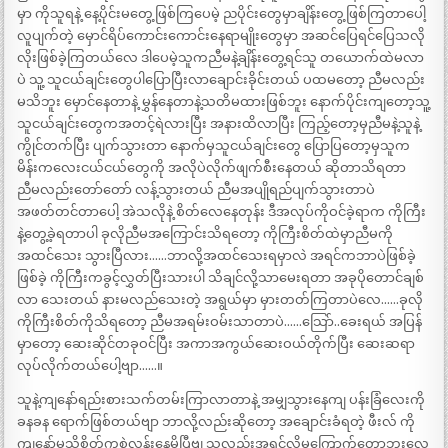
မှာ ကိုသူရနဲ့ နေ့ပိုင်းမတွေ့ဖြစ်ကြပေမဲ့ ညပိုင်းတွေမှာချိန်းတွေ့ဖြစ်ကြတာပေါ့
လူပျက်တဲ့ မှောင်ရိပ်ကောင်းကောင်းနေရာမျိုးတွေမှာ အဆင်ပြေရင်ပြေသလို
လိုးဖြစ်ခဲ့ကြတယ်လေ ဒါပေမဲ့သူကညီမနဲ့ချိန်းတွေ့ရင်သူ တယောက်ထဲမလာ
ပဲ သူ့ သူငယ်ချင်းတွေပါပြောပြီးလာချောင်းခိုင်းတယ် ပထမတော့ ညီမလည်း
မသိဘူး မှောင်နေတာနဲ့ မွှန်နေတာနဲ့သတိမထားဖြစ်ဘူး နောက်ပိုင်းကျတော့သူ့
သူငယ်ချင်းတွေကအတင့်ရဲလားပြီး အနားထိလာပြီး ကြည့်တော့မှညီမနဲ့သူနဲ့
ကွိုင်တက်ပြီး ပျက်သွားတာ နောက်မှသူငယ်ချင်းတွေ ပြောပြတော့မှသူက
မိန်းကလေးငယ်ငယ်တွေကို အလိုပဲလိုက်ဖျက်စီးနေတယ် ဆိုတာသိရတာ
ညီမလည်းတော်တော် လန့်သွားတယ် ညီမအပျိုရည်ပျက်သွားတာပဲ
အဖတ်တင်တာပေါ့ အဲသလိုနဲ့ စိတ်လေနေတုန်း ဒီအလုပ်ကိုဝင်ခဲ့ရာက ကိုကြီး
နဲ့တွေ့ခဲ့ရတာပါ ခုလိုညီမအကြောင်းသိရတော့ ကိုကြီးစိတ်ထဲမှာညီမကို
အထင်သေး သွားပြီလား……ဘာလို့အထင်သေးရမှာလဲ အရင်ကဘာပဲဖြစ်ခဲ့
ဖြစ်ခဲ့ ကိုကြီးကခွင့်လွှတ်ပြီးသားပါ သိချင်လို့သာမေးရတာ အခုပိုတောင်ချစ်
လာ သေးတယ် နားမလည်သေးတဲ့ အရွယ်မှာ မှားတတ်ကြတာပဲလေ……ခုလို
ကိုကြီးစိတ်ကိုသိရတော့ ညီမအရမ်းဝမ်းသာတာပဲ……သြော်..ခေးရယ် အပြန်
မှာတော့ ဆေးဆိုင်တခုဝင်ပြီး အကာအကွယ်ဆေးဝယ်တိုက်ပြီး ဆေးဆရာ
လုပ်လိုက်တယ်ပေါ့ဗျာ……။
သူနဲ့ကျနော်ရည်းစားသက်တမ်းကြာလာတာနဲ့ အမျှသွားနေကျ ပန်းခြံလေးကို
ခနခန ရောက်ဖြစ်တယ်ဗျာ ဘာလို့လည်းဆိုတော့ အချောင်းခံရတဲ့ ဖီးလ် ကို
ကျနော့်မသိစိတ်ကစွဲလန်းနေမိပြီဗျ သူလည်းအရင်လိုမကြောက်တော့ဘူးလေ