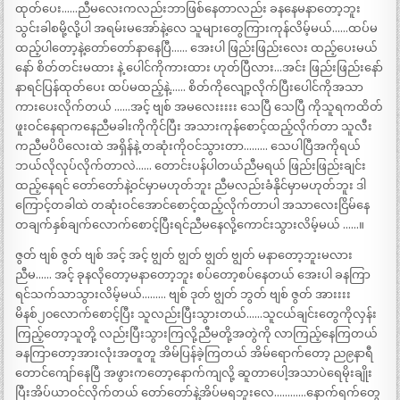
ထုတ်ပေး……ညီမလေးကလည်းဘာဖြစ်နေတာလည်း ခနနေမနာတော့ဘူး
သွင်းခါစမို့လို့ပါ အရမ်းမအော်နဲ့လေ သူများတွေကြားကုန်လိမ့်မယ်……ထပ်မ
ထည့်ပါတော့နဲ့တော်တော်နာနေပြီ…… အေးပါ ဖြည်းဖြည်းလေး ထည့်ပေးမယ်
နော် စိတ်တင်းမထား နဲ့ ပေါင်ကိုကားထား ဟုတ်ပြီလား…အင်း ဖြည်းဖြည်းနော်
နာရင်ပြန်ထုတ်ပေး ထပ်မထည့်နဲ့…… စိတ်ကိုလျော့လိုက်ပြီးပေါင်ကိုအသာ
ကားပေးလိုက်တယ် ……အင့် ဗျစ် အမလေးးးးး သေပြီ သေပြီ ကိုသူရကထိတ်
ဖူးဝင်နေရာကနေညီမခါးကိုကိုင်ပြီး အသားကုန်စောင့်ထည့်လိုက်တာ သူလီး
ကညီမပိပိလေးထဲ အရှိန်နဲ့ တဆုံးကိုဝင်သွားတာ……… သေပါပြီအကိုရယ်
ဘယ်လိုလုပ်လိုက်တာလဲ…… တောင်းပန်ပါတယ်ညီမရယ် ဖြည်းဖြည်းချင်း
ထည့်နေရင် တော်တော်နဲ့ဝင်မှာမဟုတ်ဘူး ညီမလည်းခံနိုင်မှာမဟုတ်ဘူး ဒါ
ကြောင့်တခါထဲ တဆုံးဝင်အောင်စောင့်ထည့်လိုက်တာပါ အသာလေးငြိမ်နေ
တချက်နှစ်ချက်လောက်စောင့်ပြီးရင်ညီမနေလို့ကောင်းသွားလိမ့်မယ် ……။
ဇွတ် ဗျစ် ဇွတ် ဗျစ် အင့် အင့် ဗျွတ် ဗျွတ် ဗျွတ် ဗျွတ် မနာတော့ဘူးမလား
ညီမ…… အင့် ခုနလိုတော့မနာတော့ဘူး စပ်တော့စပ်နေတယ် အေးပါ ခနကြာ
ရင်သက်သာသွားလိမ့်မယ်……… ဗျစ် ဒုတ် ဗျွတ် ဘွတ် ဗျစ် ဇွတ် အားးးး
မိနစ်၂၀လောက်စောင့်ပြီး သူလည်းပြီးသွားတယ်……သူငယ်ချင်းတွေကိုလှန်း
ကြည့်တော့သူတို့ လည်းပြီးသွားကြလို့ညီမတို့အတွဲကို လာကြည့်နေကြတယ်
ခနကြာတော့အားလုံးအတူတူ အိမ်ပြန်ခဲ့ကြတယ် အိမ်ရောက်တော့ ည၉နာရီ
တောင်ကျော်နေပြီ အဖွားကတော့နောက်ကျလို့ ဆူတာပေါ့အသာပဲရေမိုးချိုး
ပြီးအိပ်ယာဝင်လိုက်တယ် တော်တော်နဲ့အိပ်မရဘူးလေ…………နောက်ရက်တွေ