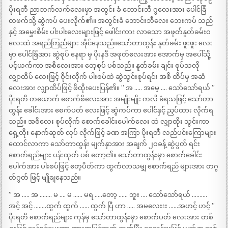
ပိုးရတီ ညာဘက်လက်လေးမှာ အတွင်း ခံ ဘောင်းဘီ ဂွလေးအား ပေါင်ခြံ
တဖက်သို့ ဆွဲကပ် ပေးလိုက်၏။ အတွင်းခံ ဘောင်းဘီလေး ဘေးကပ် သည်
နှင့် အမွှေးစိမ်း ပါးပါးလေးများဖြင့် ဖေါင်းကား လာသော အဖုတ်နူတ်ခမ်းဝ
လေးထဲ အရည်ကြည်များ အိုင်နေသည်။သော်တာထွန်း နူတ်ခမ်း ဖူးဖူး လေး
မှာ ပေါင်ခြံအား ဆွဲစုပ် နေရာ မှ ပိုးနဒီ အဖုတ်လေးအား အောက်မှ အပေါ်သို့
ပင့်ယက်ကာ အစိလေးအား တေ့စုပ် ပစ်သည်။ နူတ်ခမ်း ချင်း စုပ်သလို
လျှာထိပ် လေးဖြင့် ဝိုင်းလိုက် ပါးစပ်ထဲ ဆွဲသွင်းစုပ်ရင်း အစိ ထိပ်မှ အဆံ
လေးအား လျှာထိပ်ဖြင့် ဖိထိုးပေးပြန်၏။ ” အ ….. အမေ့ …. သော်သော်ရယ် ”
ပိုးရတီ တယောက် စောက်စိလေးအား အမျိုးမျိုး ကလိ ခံရသဖြင့် သော်တာ
ထွန်း ခေါင်းအား စေက်ပတ် လေးဖြင့် ဆွဲကပ်ကာ ပေါင်နှင့် ညှပ်ထား လိုက်ရ
သည်။ အစိလေး စုပ်လိုက် စောက်ခေါင်းပေါက်လေး ထဲ လျှာထိုး သွင်းကာ
ရှေ့တိုး နောက်ဆုတ် လုပ် လိုက်ဖြင့် ခဏ အကြာ ပိုးရတီ လည်ပင်းကြောများ
ထောင်လာကာ သော်တာထွန်း မျက်နှာအား အချက် ၂ဝခန့် ဆွဲပွတ် ရင်း
စောက်ရည်များ ပန်းထုတ် ပစ် တော့၏။ သော်တာထွန်းမှာ စောက်ခေါင်း
ပေါက်အား ပါးစပ်ဖြင့် တေ့ပိတ်ကာ ထွက်လာသမျှ စောက်ရည် များအား တဂွ
တ်ဂွတ် ဖြင့် မျိုချနေသည်။
” အ ….. အ …….. မ …. မ …… မရ …..တော့ …… ဘူး …. သော်သော်ရယ် ……….
အင့် အင့် ……..ထွက် ထွက် …… ထွက် ပြီ ဟာ ….. အမလေးးး ……အဟင့် ဟင့် ”
ပိုးရတီ စောက်ရည်များ ကုန်မှ သော်တာထွန်းမှာ စောက်ပတ် လေးအား တစ်