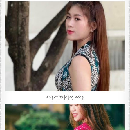
ေန ရာ အ လြတ္ မက်န္