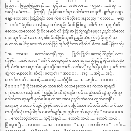
ဖြည်း ….. ဖြည်းဖြည်းနော် …… ကိုစိုင်း ……အမလေး …….ကျွတ် ………မဆု …..
အလိုး မခံတာ……. ကြာပြီ ” ဦးစိုင်းမောင်မှာ ဒေါက်တာ ဆုရတီ မျက်နှာ ချော
ချော လေးအား ကြည့်ရင်း တချက်ချင်း ဖိလိုးပေးနေသည်။ ” ရလား …… မဆု
” ” အင်း ” ပုံမှန်လေး လိုးနေသော်လည်း မိခင် ဖြစ်သူ ဒေါက်တာ ဆုရတီ၏
စောက်ပတ်လေးထဲ ဦးစိုင်းမောင် လီးကြီးမှာ ပြည့်ကျပ်နေရင်း ညည်းသံလေး
များ ထွက်ပေါ် လာ တော့၏။ မိခင်ဖြစ်သူ၏ ညည်းသံကြောင့် ပိုးရတီ တ
ယောက် ပေါင်ဂွလေးထဲ လက်ဖြင့် အုပ်ကိုင်ကာ လိုက်ပါ ခံစား နေမိပြန်သည်။
” အ ….အားးးး …… ကောင်းလာပြီ ကွာ ……. ဖြည်းဖြည်း ဆောင့်ကြည့်ပါ့ လား.
ကိုစိုင်း …..အင်းဟင်း ” ဒေါက်တာဆုရတီ စကား ဆုံးသည်နှင့် ဦးစိုင်းမောင်မှာ
ကိုယ်လုံးအား မှောက်ချရင်း ချိုင်းအောက် လက်လျို သွင်းပြီး ပုခုံး ၂ဖက်အား
ဆွဲကာ မနားတမ်း ဆွဲလိုး တော့၏။ ” အားးးးး …..အင့် ….. အင့် …. အင့် …
ကောင်းတယ် …ဆောင့်…..ဆောင့် ……ကိုစိုင်း …….အ ….ဗျစ် …… အားးးး ….
ရှီးးးးးးးး ” ဦးစိုင်းမောင်မှာ ကာမဆိပ် တက်နေသော ဒေါက်တာ ဆုရတီ
မျက်နှာလေး အနီးကပ် ကြည့်ရင်း ဆီးခုံးချင်း ကပ် သည်အထိ ဆွဲဆွဲ လိုးရာ
ဒေါက်တာ ဆုရတီ နူတ်ခမ်းမှ တအားအား ညည်းသံလေး ထွက်လာပြီး
အချက်၅၀ လောက်တွင် ဦးစိုင်းမောင် ကျောပြင်အား ခပ်တင်းတင်း ဖက်ကာ
တကိုယ်လုံး တုန်ခါရင်း စောက်ရည်များ ညှစ် ထုတ် နေသည်။ ” အားးးးးးးးးး
…… ကောင်းလိုက်တာ …. ကိုစိုင်းရယ် …… ကောင်းတယ် …… ကောင်းတယ် ..
ပြီးသွားပြီ …… အားးးး ……. အ … အားးးးးး ” ” မဆု … ကောင်းလား ” ” အင်း …