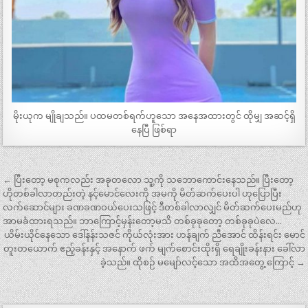
မိုးယုက မျိုချသည်။ ပထမတစ်ရက်ဟူသော အနေအထားတွင် ထိုမျှ အဆင့်ရှိ
နေပြီ ဖြစ်ရာ
Post
← ပြီးတော့ မစုကလည်း အခုတလော သူ့ကို သဘောကောင်းနေသည်။ ပြီးတော့
navigation
ဟိုတစ်ခါလာတည်းတဲ့ နင့်မောင်လေးကို အမကို မိတ်ဆက်ပေးပါ ဟုပြောပြီး
လက်ဆောင်များ ခဏခဏဝယ်ပေးသဖြင့် ဒီတစ်ခါလာလျှင် မိတ်ဆက်ပေးမည်ဟု
အာမခံထားရသည်။ ဘာကြောင့်မှန်းတော့မသိ တစ်ခုခုတော့ တစ်ခုခုပဲလေ…
ယိမ်းယိုင်နေသော ဒေါ်နန်းသဇင် ကိုယ်လုံးအား ဟန်ချက် ညီအောင် ထိန်းရင်း မောင်
တူးတယောက် ဧည့်ခန်းနှင့် အနောက် ဖက် မျက်စောင်းထိုးရှိ ရေချိုးခန်းနား ခေါ်လာ
ခဲ့သည်။ ထိုစဉ် မမျော်လင့်သော အထိအတွေ့ ကြောင့် →