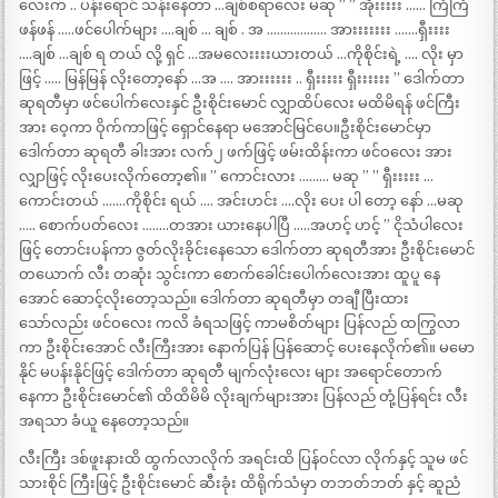
လေးက .. ပန်းရောင် သန်းနေတာ …ချစ်စရာလေး မဆု ” ” အိုးးးးး …… ကြံကြံ
ဖန်ဖန် …..ဖင်ပေါက်များ ….ချစ် … ချစ် . အ ……………… အားးးးးးး …….ရှီးးးး
….ချစ် …ချစ် ရ တယ် လို့ ရှင် …အမလေးးးးယားတယ် …ကိုစိုင်းရဲ့ …. လိုး မှာ
ဖြင့် ….. မြန်မြန် လိုးတော့နော် …အ …. အားးးးးး .. ရှီးးးးး ရှီးးးးးး ” ဒေါက်တာ
ဆုရတီမှာ ဖင်ပေါက်လေးနှင် ဦးစိုင်းမောင် လျှာထိပ်လေး မထိမိရန် ဖင်ကြီး
အား ဝေ့ကာ ဝိုက်ကာဖြင့် ရှောင်နေရာ မအောင်မြင်ပေ။ဦးစိုင်းမောင်မှာ
ဒေါက်တာ ဆုရတီ ခါးအား လက်၂ ဖက်ဖြင့် ဖမ်းထိန်းကာ ဖင်ဝလေး အား
လျှာဖြင့် လိုးပေးလိုက်တော့၏။ ” ကောင်းလား ……… မဆု ” ” ရှီးးးးး …
ကောင်းတယ် …….ကိုစိုင်း ရယ် …. အင်းဟင်း ….လိုး ပေး ပါ တော့ နော် …မဆု
….. စောက်ပတ်လေး ……..တအား ယားနေပါပြီ …..အဟင့် ဟင့် ” ငိုသံပါလေး
ဖြင့် တောင်းပန်ကာ ဇွတ်လိုးခိုင်းနေသော ဒေါက်တာ ဆုရတီအား ဦးစိုင်းမောင်
တယောက် လီး တဆုံး သွင်းကာ စောက်ခေါင်းပေါက်လေးအား ထူပူ နေ
အောင် ဆောင့်လိုးတော့သည်။ ဒေါက်တာ ဆုရတီမှာ တချီ ပြီးထား
သော်လည်း ဖင်ဝလေး ကလိ ခံရသဖြင့် ကာမစိတ်များ ပြန်လည် ထကြွလာ
ကာ ဦးစိုင်းအောင် လီးကြီးအား နောက်ပြန် ပြန်ဆောင့် ပေးနေလိုက်၏။ မမော
နိုင် မပန်းနိုင်ဖြင့် ဒေါက်တာ ဆုရတီ မျက်လုံးလေး များ အရောင်တောက်
နေကာ ဦးစိုင်းမောင်၏ ထိထိမိမိ လိုးချက်များအား ပြန်လည် တုံ့ပြန်ရင်း လီး
အရသာ ခံယူ နေတော့သည်။
လီးကြီး ဒစ်ဖူးနားထိ ထွက်လာလိုက် အရင်းထိ ပြန်ဝင်လာ လိုက်နှင့် သူမ ဖင်
သားစိုင် ကြီးဖြင့် ဦးစိုင်းမောင် ဆီးခုံး ထိရိုက်သံမှာ တဘတ်ဘတ် နှင့် ဆူညံ