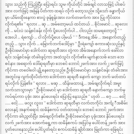
သွား သည်ကို ကြည့်ပြီး ပြောရင်း သူမ ကိုယ်တိုင် အမ်ချင် လာသဖြင့် ပါးစပ်
အား လက်ဖြင့် အမြန် ပိတ်ကာ ထရပ် လိုက် တော့သည်။ သို့သော် ခန္ဓာကိုယ်
မှာ ယိမ်းထိုးနေကာ စားပွဲ ခုန်စွန်းအား လက်တဖက်က အား ပြု ကိုင်ထား
လိုက်ရ၏။ ” ရလား … ဆု … အမ်တော့မယ် ထင်တယ် … စိုင်းမောင် … ဆုလေး
ကို … မင်းပဲ သန့်စင်ခန်း လိုက် ပို့ပေးလိုက်ပါ … ငါလည်း ထမရတော့လို့ ” ”
အေးပါ … ရဲကျော် … ငါ လိုက်ပို့ပေး ပါ့မယ် ” ” ဒီကနေ့ အိမ် … အနောက်တည့်
တည့် … သွား လိုက် … မြောက်ဘက်ဒေါင့်မှာ ” ဦးရဲကျော် စကားဆုံးသည်နှင့်
ဦးစိုင်းမောင်မှာ ဒေါက်တာ ဆုရတီအား တွဲကာ အိမ်အနောက်ဘက် ခေါ်လာ
ရင်း သန့်စင်ခန်း တံခါးဖွင့်ကာ အထဲသွင်း လိုက်၏။ မျက်နှာသစ် သော ဘေ
စင်နား အရောက် ဒေါ်ဆုရတီမှာ ဘေစင် ဘောင်၂ဖက်အား လက်၂ ဖက်ဖြင့်
ကိုင်ကာ တဝေါဝေါ ပျို့နေတော့သည်။ ဦးစိုင်းမောင်မှာ သန့်စင်ခန်း တံခါးအား
အတွင်းမှ ဂျက်ထိုးပိတ်ကာ ဒေါက်တာ ဆုရတီ နောက် ကျော ဘက် မတ်တပ်
ရပ်လိုက် ပြန်၏။ ” ရလား … မဆု … ထိန်းမထားနဲ့ … အမ်ချလိုက်ရင် အမူး
သက်သာသွားမှာ ” ဦးစိုင်းမောင် မှာ ဒေါက်တာ ဆုရတီ နောက်ကျော ဘက်မှ
ကပ်ရပ်ကာ ပုခုံး အား နှပ်ပေးရင်း ပြောပြ နေသည်။ ” ဟုတ် ….. ဂေ့ ……. ဝေါ့
…… ဝေါ့ …… ဖလူး လူးးး ” ဒေါက်တာ ဆုရတီမှာ လက်တကိုင်း အင်္ကျ ီအစိမ်း
လေးနှင့် အနက်ရောင် ထမိန်စကပ် ဝတ်ထားရင်း ဘေစင် ဘောင်၂ဖက်အား
ကိုင်ကာ ခါးညွတ်ပြီး အမ်ချလိုက်၏။ ဦးစိုင်းမောင်မှာ ပုခုံးအား နှိပ်ပေးရင်း
လက်၂ဖက်အား အောက်ရွေ့ကာ ထမိန်စကပ် အပြင်မှ ပေါင်တန်၂ဖက် အား
ပွတ်ပေးနေသည်။ ပေါင်ပွတ်ရင်း စကပ်ထမိန် ချိတ်အား ဖြုတ်ကာ ခြေရင်း