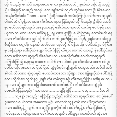
လိုက်သည်။ ကော်ဖီ ကရားလေး မကာ ခွက်အလွတ် ၂ခွက်ထဲ အပြည့် ထည့်
ပြီး ပါမုန့်ယို စားမည် အလုပ် ဘေးချင်းကပ်လျက် ထိုင်နေ သော ဦးစိုင်းမောင်
ထရပ်လိုက်၏။ ” ခဏ … မဆု ” ဦးစိုင်းမောင် အသံကြောင့် ဒေါက်တာ ဆုရတီ
ပါးစပ်ထဲ ပါမုန့်လေးအား ကိုက်ထားရာမှ ပြန်ထုတ် လိုက်သည်။ ဦးစိုင်းမောင်
မှာ မတ်တပ်ရပ်လျက် အနေထားနှင့် ဒေါက်တာ ဆုရတီ လက်မှ ပေါင်မုန့် အား
ယူကာ ထပ်ထား သော ပေါင်မုန့် ၂ချပ်အား ခွာပြီး ပေါင်ကြားမှ ထောင်မတ် နေ
သော လီးထိပ်အား ညှပ်လိုက်၏။ လက်၂ဖက်ဖြင့် ပေါင်မုန့် ၂ချပ်အား ခပ်ဖွဖွ
ဖိကိုင်ကာ ရှေ့တိုး နောက် ဆုတ်လေး လုပ်လိုက်ပြန်သည်။ ပေါင်မုန့်၂ချပ်ကြား
မှ ဒစ်ကြီးမှာ ပေါ်လိုက် ပျောက်လိုက်ဖြင့် ယိုများ ပေကပ် လာစဉ် ခုံပေါ်ထိုင်နေ
သော ဒေါက်တာ ဆုရတီ ပါးစပ်နား ကပ် ပေးလိုက်၏။ ဒေါက်တာဆုရတီ
ကြောင်ကြည့် နေရာမှ သဘော ပေါက် ကာ ပါးစပ်နား ထိကပ်လာသော ဒစ်ဖူး
ပေါ်မှာ ယိုများအား တပြွတ်ပြွတ် ဆွဲစုပ်ရင်း မျိုချပစ် တော့သည်။ ထပ်ခါ ထပ်
ခါ လီးထိပ်အား ဆွဲစုပ်ရင်း ပေကပ်လာသော ယိုများ အား မျိုချလိုက် ပေါင်မုန့်
လေး ကိုက်စားလိုက်နှင့် ၂ချပ် လုံး ကုန်သွားစဉ် လီးအရည်ပြား ပေါ်မှ ပေကပ်
နေသော ယိုများအား ပြောင်နေအောင် ယက်စုပ်ပြီး လီးထိပ်အား ဆွဲစုပ်
ပေးလိုက်ပြန်သည်။ ” အားဟား ………… ရပြီ ရပြီ ………… မဆု ………… ဒီတခါ
………… ကျနော့် အလှည့် ” ပြောပြီးသည်နှင့် ဒေါက်တာ ဆုရတီအား စားပွဲခုံပေါ်
ဒူးထောင် ပေါင်ကား အနေထားဖြင့် ပက်လက်လှန် တင် ကာ ယိုသုတ်ထား
သော ပေါင်မုန့် ၂ချက်အား ယူပြီး ခွာလိုက်၏။ ပေါက်မုန့် မျက်နှာပြင်ပေါ်မှ
ကပ်နေသော ယိုများအား ဒေါက်တာဆုရတီ ပေါင်ဂွမှာ စောက်ပတ် အုံအား