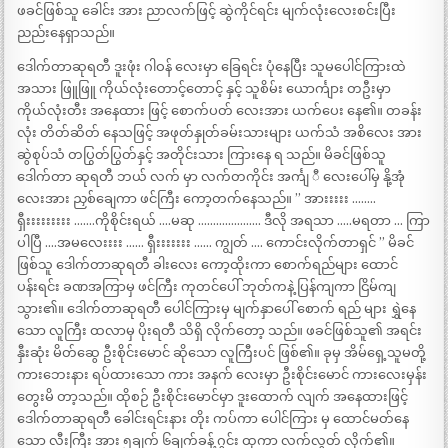
ဖခင်ဖြစ်သူ ခေါင်း အား ညာလက်ဖြင့် ဆွဲကိုင်ရင်း မျက်လုံးလေးစင်းပြီး
ညည်းနေရှာသည်။
ဒေါက်တာဆုရတီ ဒူးဖုံး ဂါဝန် လေးမှာ ခြေရင်း ပုံနေပြီး သူမပေါင်ကြားထဲ
အသား ဖြူဖြူ ကိုယ်လုံးတောင့်တောင့် နှင့် သူစိမ်း ယောင်္ကျား တဦးမှာ
ကိုယ်လုံးတီး အနေထား ဖြင့် စောက်ပတ် လေးအား ယက်ပေး နေ၏။ တခန်း
လုံး တိတ်ဆိတ် နေသဖြင့် အဖုတ်နှုတ်ခမ်းသားများ ယက်သံ အစိလေး အား
ဆွဲစုပ်သံ တပြွတ်ပြွတ်နှင့် အတိုင်းသား ကြားနေ ရ သည်။ မိခင်ဖြစ်သူ
ဒေါက်တာ ဆုရတီ ဘယ် လက် မှာ လက်တကိုင်း အင်္ကျ ီ လေးပေါ်မှ နို့အုံ
လေးအား ညှစ်ချေကာ ဖင်ကြီး ကော့တက်နေသည်။ ” အားးးးး ……..
ရှီးးးးးးးးး …….ကိုစိုင်းရယ် ….မဆု ………………… ဒီလို အရသာ …..မရတာ … ကြာ
ပါပြီ ….အမလေးးးး …… ရှီးးးးးးး …… ကျွတ် …. ကောင်းလိုက်တာရှင် ” မိခင်
ဖြစ်သူ ဒေါက်တာဆုရတီ ခါးလေး ကော့ထိုးကာ စောက်ရည်များ ထောင်
ပန်းရင်း ခဏအကြာမှ ဖင်ကြီး ကုတင်ပေါ် ဘုတ်ကနဲ့ ပြန်ကျကာ ငြိမ်ကျ
သွား၏။ ဒေါက်တာဆုရတီ ပေါင်ကြားမှ မျက်နှာပေါ် စောက် ရည် များ ရွှဲနေ
သော လူကြီး ထလာမှ ပိုးရတီ သိရှိ လိုက်တော့ သည်။ ဖခင်ဖြစ်သူ၏ အရင်း
နှီးဆုံး မိတ်ဆွေ ဦးစိုင်းမောင် ဆိုသော လူကြီးပင် ဖြစ်၏။ ခုမှ အိမ်ရှေ့သူမတို့
ကားဘေးနား ရပ်ထားသော ကား အနက် လေးမှာ ဦးစိုင်းမောင် ကားလေးမှန်း
တွေးမိ တာ့သည်။ ထိုစဉ် ဦးစိုင်းမောင်မှာ ဒူးထောက် လျက် အနေထားဖြင့်
ဒေါက်တာဆုရတီ ခေါင်းရင်းနား တိုး ကပ်ကာ ပေါင်ကြား မှ ထောင်မတ်နေ
သော လီးကြီး အား ၅ချက် ၆ချက်ခန့် ဂွင်း ထုကာ လက်လွတ် လိုက်၏။