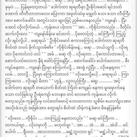
ကောင်းတယ် … ကိုစိုင်းရယ် … မဆု … ဒီလို အရသာလေး ……… ဝေးနေတာ …
ခုမှပဲ …… ပြန်ရတော့တယ် ” ဒေါက်တာ ဆုရတီမှာ ဦးစိုင်းမောင် ရင်ဘတ်
အောက် တီတီတာတာလေး ပြောကာ အဖုတ်ထဲမှ မချွတ် သေး သော လီးကြီး
အား စောက်ခေါင်း အတွင်းသား များဖြင့် ညှစ်ပေးနေသည်။ ” ကျနော် … ပြီး
အောင် လိုးလိုက်မယ် … ကုန်းပေး ပါ့လား ” ” အာ … ကိုစိုင်းကလည်း … ဒီတိုင်း
ဆက်လိုးလေ ” ” ကျနော်မိန်းမ ဖင်ထက် … ပိုတောင့်တဲ့ … ဖင်ကြီးကို ကြည့်
လိုး ချင်လို့ပါ … မဆုရယ် ” ဦးစိုင်းမောင် စကားကြောင့် ဒေါက်တာ ဆုရတီ
စိတ်ထဲ ဘဝင် ခိုက်သွားမိ၏။ ” ကိုစိုင်းမိန်းမနဲ့ … မဆု … ဘယ်သူ့ကို … လိုးရ
တာ ပိုကောင်းလဲ ဟင် ” ” အမ် … မဆု ကို … လိုးရတာ … ပိုကောင်းတာပေါ့ …
စောက်ပတ်လေးက နီရဲ ဖေါင်းကြွနေပြီး … စောက်ခေါင်း ပေါက်လေးက … စီး
ကျပ်နေတာ … ကျနော် ပြီးမှာ ကြောက်လို့ … အာရုံ လွဲပြီး … လိုးနေရတာ ” ”
ဟမ် … ဘာလို့ … ပြီးမှာ ကြောက်တာလဲ ” ” လိုးမဝလို့ပေါ့ … မဆုရယ် … ကြာ
ကြာလေး … လိုးချင် မိတာ ” ” ဟွန့် … လူလည်ကြီး … ရော့ …………… အင့် ”
ဒေါက်တာ ဆုရတီ တယောက် စိတ်ထဲ ကြိတ် ကျေနပ် နေကာ မူးမှောက်နေ
သော လင်ဖြစ်သူ ဦးရဲကျော် ဘေးနား တင် လေးဖက် ကုန်းပေး လိုက်
တော့သည်။ ကုန်းပြီးမှ လင်တော်မောင့် ဘေးထားကာ သူစိမ်း ယောင်္ကျားအား
အလိုးခံသည် အဖြစ်အား တွေးရင်း စိတ်ထဲ သိမ့်ကနဲ့ ခံစား မိနေပြန်၏။
” လိုးလေ … ကိုစိုင်း …… ဘာကြည့် နေတာလည်း ” ” မဆု ဖင်ကြီးက …
တကယ်ဗျာ … လိုးဝမှာကို …… မဟုတ်ဖူး “… အာ ….. အဲ ….. အဲ …..အဲဒါ …. ဖင်
ပေါက် …… ရှီးးးးး …အားလားလား …..မရွံ့ဘူးလား ရှင် ” ” မရွံ့ပါဘူး … ဖင်ဝ