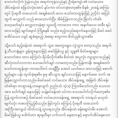
သောက်လိုက် ပြန်သည်။ အရက်ကုန်သည်နှင့် ဦးရဲကျော် ၏ လင်မယား
အိပ်ခန်းထဲ ခြေသံလုံအောင် နင်းကာ ဝင်လာခဲ့တော့၏။ မိနစ် ၂ဝခန့် အကြာ
တွင် ပိုးရတီ တယောက် အချစ်တော် လေး သော်တာထွန်းဖြင့် ညပိုင်း အပြင်
ထွက် လျှောက် လည် စားသောက်ပြီး အိမ်ပြန်လာသည်။ ခြံဝင်း တံခါး
သော့ခတ်ရင်း လျှောလာခဲ့ရာ သူမတို့ ကားဘေး ကား အနက်လေး တစီး ရပ်
ထားသဖြင့် မျက်မှောင် ကြုံနေမိ သည်။ ဧည့်သည်ရောက်နေသဖြင့် မိခင် ဖခင်
မအိပ်သေး လျင် ဆူခံရမည့် အရေး တွေးကာ စိတ်ညှစ်သွား၏။
သို့သော် ဧည့်ခန်းထဲ အရောက် သူမ အတွေးများ လွဲသွား တော့သည်။ အရက်
နံ့ ဘီယာနံ့များ မွှန်ထူနေသဖြင့် ဖခင်ဖြစ်သူ နှင့် သူူ၏ မိတ်ဆွေများ
သောက်စား ထား ကြောင်း ရိပ်မိလိုက်၏။ စိတ်ထဲ အပူလုံး ကျသွားသည်နှင့်
ဆီးပုံးတင်းလာကာ သေးပေါက်ချင် လာတော့သည်။ ပြန်ကာနီး အချစ်တော်
သော်တာထွန်းမှာ ကားပေါ်တင် တချီပြီး အောင် ယက်ပေး ထားသဖြင့် စောက်
ရည်များ ပန်း ထုတ်ခဲ့ရ၏။ ခုမှ ဆီးသွား ချင်လာသဖြင့် နောက်ဖေး ဘက် အ
မြန်လျှောက်လာသည်။ မိခင်ဖခင် လင်မယား အိပ်ခန်းရှေ့ အဖြတ် အိပ်ခန်း
တံခါးမှာ တထွာခန့် ဟနေလျက် ညည်းသံ သဲ့သဲ့ ကြားမိသော်လည်း သေးတ
အား ပေါက်ချင် နေသဖြင့် သန့်စင်ခန်းထဲ ဝင်ကာ သေးပေါက်လိုက်တော့၏။
ပြန် ထွက်လာစဉ် မိခင်ဖခင် လင်မယားခန်းရှေ့ အရောက် ဘာရယ် မဟုတ်
မျက်လုံး ကစားကြည့်မိသည်။ မြင်ကွင်း ကြောင့် ပိုးရတီ တယောက်
အကြီးအကျယ် ထိတ်လန့် သွားရသည်။ အိပ်ခန်းထဲ ဖန်ချောင်းမီး အောက်
မိခင်ဖြစ်သူ ဒေါက်တာ ဆုရတီမှာ ပက်လက် နေထားနှင့် မှောက်အိပ်နေသော