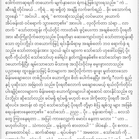
ဒေါက်တာဆုရတီ တယောက် မျက်နှာလေး ရဲကနဲ့ ဖြစ်သွားရသည်။ ” ကဲ …
ဆီးချို တိုင်းမယ် … ကိုရဲ … ဆု မရှိတဲ့ အချိန် လက်ဖက်ရည် … ခိုး မသောက်ရ
ဘူးနော် ” ” အင်းပါ … ဆုရဲ့ ” စကားဆုံးသည်နှင့် လင်မယား၂ယောက်
အိပ်ခန်းထဲ ဝင်ရောက် သွားတော့၏။” အားပါး … လှလိုက်တာ သဲရာ … လာ
တက် ” သော်တာထွန်း ကိုယ်တိုင် ကားတံခါး ဖွင့်ပေးကာ အချစ်တော် ပိုးရတီ
အား ဆီးကြိုလိုက်တော့သည်။ ပိုးရတီမှာ ဆေးကျောင်းတွင် သော်တာထွန်းဆို
သော တွင်းဘွိုင်း တယောက်ဖြင့် ရင်းနှီးမိရာမှ အချစ်တော် ဘဝ ရောက်ခဲ့ ရ
သည်။ သော်တာထွန်းအား သူငယ် ချင်း များက သော်သော် ဟုခေါ်သဖြင့် ပိုး
ရတီ ကိုယ်တိုင် သော်သော်ဟု ခေါ်ရင်း နူတ်ကျိုးနေမိ၏။ သော်သော်မှာ အကို
၁ယောက်ရှိပြီး ချမ်းသာသော မိသားစု အသိုင်းဝိုင်းမှ မွေးဖွားလာသည်။
ပညာရေး ထူးချွန်းသဖြင့် မိဘများက အလိုလိုက်ကာ ဖူးဖူး မှုတ်ထားသော
မိန်းမချောလေး တစ်ဦးပင်။ ယောင်္ကျား စိတ် ပေါက်နေပြီး အင်္ကျ ီလက် ရှည်
နှင့် ပုဆိုးသာ အမြဲဝတ် သည်။ ပိုးရတီလောက် မချောပေမယ့် ရယ်လိုက်တိုင်း
ပါးချိုင့်လေးများက မိန်းမရော ယောင်္ကျားများပါ ဆွဲဆောင် ထားနိုင်သည်။ တွ
င်းဘွိုင်း ဆိုသော်လည်း ဖင်မရှိ ရင်မရှိ မဟုတ် ပေ။ ဒါကိုတော့ ပိုးရတီ အသိ
ဆုံးပင်။ အတန်း ထဲ တွင် သော်သော်နှင့် ပိုးရတီ တို့မှာ စံပြ ချစ်သူ များ အဖြစ်
ရေပန်းစားနေတော့၏။ ” သော်သော် … ညည … ပိုး … ဖုန်းဆက်ရင် … လေသံ
တွေ ကြားနေရတာ … အပြင် ကားလျှောက် မောင်း နေတာ မလား ” ” ဟာ …
မဟုတ်ပါဘူး … သဲကလည်း … မုန့်ထွက် စားတာပါ ” ” ဒါပဲနော် … ပိုး စကား …
နားမထောင်ရင် … ဆက်ဆံရေး … ရပ်ပစ်မှာ ” ” အမလေး … သော်သော် ကို …