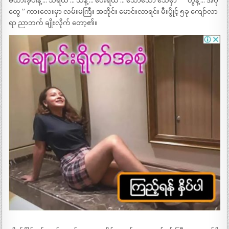
မထားခဲ့ပါနဲ့ … သဲရယ် … သဲနဲ့ … ဝေးရယ် … သော်သော် သေမှာ ” ” ဟွန့် … အပို
တွေ ” ကားလေးမှာ လမ်းမကြီး အတိုင်း မောင်းလာရင်း မီးပွိုင့် ၅ခု ကျော်လာ
ရာ ညာဘက် ချိုးလိုက် တော့၏။