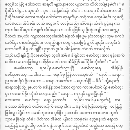
တွေ့မိသဖြင့် ဒေါက်တာ ဆုရတီ မျက်နှာလေး ပျက်ကာ ထိတ်လန့်နေမိ၏။ ” မ
စိုးရိမ် ပါနဲ့ … မဆုရယ် … ခုန … သန့်စင်ခန်း တံခါး … သေချာ ပိတ်ထားတာပါ ”
ဦးစိုင်းမောင် စကားအဆုံး ဒေါက်တာ ဆုရတီမှာ တစုံတခု တွေးမိရင်း သူမတို့
လင်မယား အိပ်ခန်း ဘက် လျှောက် လာခဲ့သည်။ အိပ်ခန်း တံခါး ပွင့်နေ ကာ
ကုတင်ပေါ် မှောက်လျက် အိပ်နေသော လင် ုဖြစ်သူ ဦးရဲကျော်အား တွေ့မှ
စိတ်ထဲ အပူလုံး ကျသွားတော့၏။အိပ်ခန်းထဲ ခြေဖွဖွ နင်းလာရင်း သူမ စကပ်
ထမိန်မှာ စောက်ရည်များ လရည်များ ပေပွ နေသဖြင့် ချွတ်ချရင်း အတွင်းခံ
ဘောင်းဘီပါ ချွတ် ချပြီး ညဝတ် ဒူးဖုံး ဂါဝန်လေး လဲဝတ် ထားလိုက်
သည်။.ထိုချိန် ဦးစိုင်းမောင်မှာ သူ၏ အိမ်မှ ဒါရိုင်ဘာ မောင်တူး အား ဖုန်းဆက်
ခေါ်ကာ မယားဖြစ်သူ ဒေါ်နန်းသဇင်အား အိမ်ပြန် ခေါ်ခိုင်းလိုက်၏။ ” မင်း
……… မမနန်းတော့ …… များပြီး မှောက်သွားပြီ …… မောင်တူးရေ ……… အိမ်ပြန်
ခေါ်သွားတော့ …… ငါက ………… မနက်မှ ပြန်လာတော့မယ် ” ” ဟုတ် … ဆရာ …
ည ၁ဝနာရီပဲ ရှိသေးတာ … ဆရာ ကတော်က … မှောက်ပြီ … ခိခိ ” ထို့နောက့်
ဆရာတပြည့် ၂ယောက် ဒေါ်နန်းသဇင်အား တွဲကာ ကားပေါ်တင်ပြီး မောင်တူး
မှာ ကားစက်နိုး လိုက် တော့သည်။ ” ဆရာ … ကျနော် သွားပြီနော် ” ”
အေးအေး … မောင်တူး … ရော့ ၂သောင်း …… ညပိုင်း ဘယ်မှ မထွက်နဲ့ … စား
ချင်တာ အိမ်မှာပဲ ဝယ်စားလိုက် တော့ ငါက … မနက်မှ ပြန်လာမှာမို့ ” တပြည့်
ဖြစ်သူ ဒါရိုင်ဘာ မောင်တူးအား မုန့်ဖိုး ၂သောင်း ပေးကာ ကားလေး ထွက်
သွားမှ ခြံဝန်း တံခါး ပိတ်ကာ အိမ်ထဲ ပြန်ဝင် လာခဲ့၏။ ဧည့်ခန်းထဲ ရောက်
သည်နှင့် စားပွဲပေါ်မှ လက်ကျန် အရက်အား ဖန်ခွက်ထဲ ထည့်ကာ အကုန် မော့