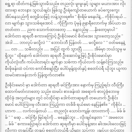
ရွေ့ရာ ထိတ်ကနဲ့ ဖြစ်သွားမိသည်။ တညလုံး မူးမူးနှင့် သူများ မယားအား လိုး
ထားရာ ဘေးနား သူငယ်ချင်း ဖြစ်သူ ဦးရဲကျော်တယောက် ခပ်ကွေးကွေး
အိပ်နေသည်ကို တွေ့မိသဖြင့် လန့်သွားရ၏။ ” စိုးရိမ် မနေပါနဲ့ … ကိုစိုင်းရယ် …
လာ မျက်နှာ သွားသစ်ရအောင် … ကိုကြီးက ပုံမှန် ၉နာရီလောက်မှ အိပ်ယာ ထ
တတ်တာ …… ညက သောက်ထားတော့ …… နေ့လည်မှ ……နိုးတော့မှာပါ ”
ဒေါက်တာ ဆုရတီ စကားကြောင့် ဦးစိုင်းမောင် စိတ်အေး သွားတော့သည်။ ”
အဲဒါ …… ဘာလုပ် မလို့လဲ ” ” ဘောင်းဘီ ပြန်ဝတ် …… မလို့လေ ” ” ဝတ်မနေနဲ့
…… လာ …… သမီးလည်း …… အပြင် ထွက် သွားပြီ ………… အိမ်မှာ ဘယ်သူမှ မ
ရှိဘူး ” ထိုနောက် ဒေါက်တာ ဆုရတီ ဦးဆောင်မှု့ဖြင့် ဦးစိုင်းမောင်မှာ
ကိုယ်လုံးတီး ကပ်ပါလာရင်း မျက်နှာ သစ်ကာ ကိုယ်လက် သန့်စင်ကြသည်။
မီးဖိုခန်းထဲ ဝင်ကာ ကော်ဖီဖျော်ပြီး ပေါင်မုန့်ထုတ်နှင့် စတော်ပဲရီ ယိုဘူး ယူကာ
ထမင်းစားခန်းဘက် ပြန်ထွက်လာ၏။
ဦးစိုင်းမောင် မှာ ဒေါက်တာ ဆုရတီ ဖင်ကြီးအား နောက်မှ ကြည့်ရင်း လီးကြီး
ထောက်မတ်လာတော့ သည်။ ထမင်း စားခန်းထဲ အရောက် စားပွဲခုံဘေးမှ
ထိုင်ခုံ အလွတ်များ တွင် ဝင်ထိုင်ရာ ဒေါက်တာဆုရတီ တယောက် ဦးစိုင်း
မောင် ပေါင်ကြားမှ လီးအား ကြည့်ကာ တခိခိ ရယ်မော နေပြန်၏။ ” ကိုစိုင်း …
ဟာက …… လက်လန်တယ် …… တညလုံး သောင်းကျန်း ထားတာကို …… ခ်ခ် ခ်
ခ် ” ” မဆု … ဖင်ကြီး မြင်ရင်ကို … မနေနိုင်ဘူး … လိုးချင်နေတာ ” ” အမလေး
… ခ်ခ် ” စကားပြောရင်း ဒေါက်တာ ဆုရတီမှာ ပေါင်မုန့်အား ဓါးအပါးလေးဖြင့်
လှီးကာ တချပ်ပြီး တချပ် စတော်ဘယ်ရီ ယိုများ သုပ်ကာ ၂ချပ်ပူး ထပ်ထား