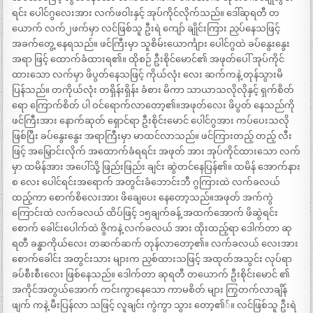
ရင်း ပေါင်ဂွလေးအား လက်ဖဝါးနှင့် အုပ်ကိုင်လိုက်သည်။ ဒေါ်ဆုရတီ တ
ယောက် လက်၂ဖက်မှာ လင်ဖြစ်သူ ဦးရဲ ကျော် ချိုင်းကြား ညှပ်နေသဖြင့်
အခက်တွေ့ နေရသည်။ ဖင်ကြီးမှာ သူစိမ်းယောင်္ကျား ပေါင်ဂွထဲ ခပ်နွေးနွေး
အရာ ဖြင့် ထောက်ခံထားရ၏။ ထိုစဉ် ဦးစိုင်မောင်၏ အဖုတ်ပေါ် အုပ်ကိုင်
ထားသော လက်မှာ ဖိပွတ်နေသဖြင့် ကိုယ်လုံး လေး ဆက်ကနဲ့ တုန်သွားမိ
ပြန်သည်။ တကိုယ်လုံး တရှိန်းရှိန်း ခံစား မိကာ သာယာသလိုလိုနှင့် ရှက်စိတ်
ရော ကြောက်စိတ် ပါ ဝင်ရောက်လာတော့၏။အဖုတ်လေး ဖိပွတ် နေသည်ကို
ဖင်ကြီးအား နောက်ဆုတ် ရှောင်ရာ ဦးစိုင်းမောင် ပေါင်ဂွအား ကပ်ပေးသလို
ဖြစ်ပြီး ခပ်နွေးနွေး အရာကြီးမှာ မာထင်လာသည်။ ဖင်ကြားတည့် တည့် လီး
ဖြင့် အမြှောင်းလိုက် အထောက်ခံရရင်း အဖုတ် အား အုပ်ကိုင်ထားသော လက်
မှာ ထမိန်အား အပေါ်သို့ ဖြည်းဖြည်း ချင်း ဆွဲတင်နေပြန်၏။ ထမိန် အောက်နား
စ လေး ပေါင်ရင်းအရောက် အတွင်းခံဘောင်းဘီ ဂွကြားထဲ လက်ခလယ်
ထည့်ကာ စောက်စိလေးအား ဖိချေပေး နေတော့သည်။အဖုတ် အက်ကွဲ
ကြောင်းထဲ လက်ခလယ် ထိပ်ဖြင့် ၁၅ချက်ခန့် အထက်အောက် ဖိဆွဲရင်း
စောက် ခေါင်းပေါက်ထဲ ဇွိကနဲ့ လက်ခလယ် အား ထိုးထည့်ရာ ဒေါက်တာ ဆု
ရတီ ခန္ဓာကိုယ်လေး တဆက်ဆက် တုန်လာတော့၏။ လက်ခလယ် လေးအား
စောက်ခေါင်း အတွင်းသား များက ညှစ်ထားသဖြင့် အထုတ်အသွင်း လုပ်ရာ
ခပ်စီးစီးလေး ဖြစ်နေသည်။ ဒေါက်တာ ဆုရတီ တယောက် ဦးစိုင်းမောင် ၏
အကိုင်အတွယ်အောက် ကင်းကွာနေသော ကာမစိတ် များ ကြွတက်လာချိန်
ဖျက် ကနဲ့ မီးပြန်လာ သဖြင့် လူချင်း ကွဲကွာ သွား တော့၏်။ လင်ဖြစ်သူ ဦးရဲ