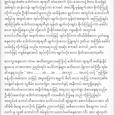
ချွတ်ချပစ်၏။ ဒေါက်တာ ဆုရတီ ခါးအောက် ပိုင်း အေးကနဲ့ ခံစား မိသဖြင့်
အမ်ရင်း တန်းလန်း မျက်လုံဖွင့်ကာ ဘေစင် အပေါ်ရှိ မှန်ချက်အား စိုက်ကြည့်
လိုက်သည်။ ဦးစိုင်းမောင်မှာလည်း ထမိန်အား ချွက်ကာ အတွင်းခံ ဘောင်းဘီ
အပြင်မှ အဖုတ်အား အုပ်ကိုင်ရင်း မျက်လုံးက မှန်ထဲအရောက် အကြည့်ချင်း
ဆုံမိကြ၏။ ဒေါက်တာဆုရတီမှာ မှန်ထဲ မျက်လုံးချင်း စိုက်ကြည့် ကာ ခေါင်း
လေး ရမ်းပြနေသည်။ သို့သော် ဦးစိုင်းမောင်မှာ ဂရုမစိုက် အတွင်းခံ
ဘောင်းဘီပေါ်မှာ အဖုတ်အား လက်ဖြင့် အုပ်ကိုင်ကာ ထိထိမိမိလေး ပွတ်ချေ
နေတော့ ၏။ ဒေါက်တာဆုရတီ မျက်လုံးလေး ပြူးရင်း ဒုတိယ အကြိမ် ခေါင်း
ယမ်းပြ လိုက်ပြန် သည်။ တားမရသည့် အဆုံး ဘေစင် ဘောင်၂ဖက် အား
လက်ဖြင့် ကျစ်နေအောင် ဆုပ်ကိုင်ကာ မျက်လုံး လေး မှိတ်ထားတော့၏။
ဝေးကွာနေသော ကာမ အထိတွေ့လေးကြောင့် ဒေါက်တာ ဆုရတီ မထိန်းနိုင်
ရှာပေ။ တအားအား ညည်းရင်း ပေါင်တန်များ မသိမသာ ဖြဲကာ ဖင်ကြီး ရမ်း
ခါ နေရသည်။ ” အား ………. အ ……အ ……. အာကွာ ……. အဟင့် ဟင့် ” ၅ကြိမ်
ခန့် ထိုးအမ်ထား သဖြင့် အမူးပြေကာ ရမ္မက် စိတ် လေး ထကြွ လာတော့၏။
သန့်စင်ခန်းထဲ သူစိမ်း ယောင်္ကျား ၁ယောက်နှင့် အနီးကပ် အတူရှိနေရင်း
စောက်ပတ်လေးအား အနိုက်ခံရသဖြင့် အရသာ ထူးကဲစွာ ခံစားနေရသည်။
ဦးစိုင်းမောင်မှာ ဒေါက်တာဆုရတီ ကာမစိတ် ကြွနေ သည် ကိုကြည့်ရင်း
အတွင်းခံ ဘောင်ဘီလေးအား ပေါင်လယ်ထိ ဆွဲချကာ စောက်စိလေးအား ထိ
ထိမိမိ ဖိချေ ပေးလိုက် ပြန်၏။ ညာလက်ဖြင့် အစိလေးအား ဖိချေကာ ဘယ်
လက် မှ သူ၏ ဘောင်းဘီ ဇစ်ဖွင့်ကာ ထောင်မတ်နေသော လီး အား ဆွဲထုတ်