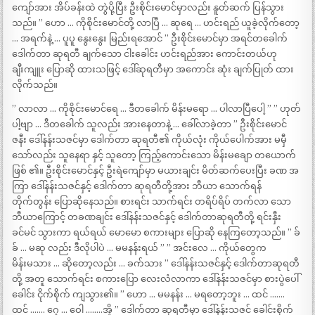
ကျော်အား အိပ်ခန်းထဲ တွဲပို့ပြီး ဦးစိုင်းမောင်မှာလည်း နူတ်ဆက် ပြန်သွား
သည်။ ” ဟော … ကိုစိုင်းမောင်တို့ လာပြီ … ဆုရေ … ဟင်းရည် ယူခဲ့လိုက်တော့
… အရက်နဲ့ … ပူပူ နွေးနွေး မြည်းရအောင် ” ဦးစိုင်းမောင်မှာ အရင်တခေါက်
ဒေါက်တာ ဆုရတီ ချက်သော ငါးခေါင်း ဟင်းရည်အား ကောင်းတယ်ဟု
ချီးကျူး ပြောဆို ထားသဖြင့် ဒေါ်ဆုရတီမှာ အကောင်း ဆုံး ချက်ပြုတ် ထား
လိုက်သည်။
” လာလာ … ကိုစိုင်းမောင်ရေ … ဒီတခေါက် မိန်းမရော … ပါလာပြီပေါ့ ” ” ဟုတ်
ပါ့ဗျာ … ဒီတခေါက် သူလည်း အားနေတာနဲ့ … ခေါ်လာခဲ့တာ ” ဦးစိုင်းမောင်
ဇနီး ဒေါ်နန်းသဇင်မှာ ဒေါက်တာ ဆုရတီ၏ ကိုယ်လုံး ကိုယ်ပေါက်အား မမှီ
သော်လည်း သူနေရာ နှင့် သူတော့ ကြည့်ကောင်းသော မိန်းမချော တယောက်
ဖြစ် ၏။ ဦးစိုင်းမောင်နှင့် ဦးရဲကျော်မှာ မယားချင်း မိတ်ဆက်ပေးပြီး ခဏ အ
ကြာ ဒေါ်နန်းသဇင်နှင့် ဒေါက်တာ ဆုရတီတို့အား ဘီယာ သောက်ရန်
တိုက်တွန်း ပြောဆိုနေသည်။ စားရင်း သာက်ရင်း တရိပ်ရိပ် တက်လာ သော
ဘီယာကြောင့် တခဏချင်း ဒေါ်နန်းသဇင်နှင့် ဒေါက်တာဆုရတီတို့ ရင်းနှီး
ခင်မင် သွားကာ ရယ်ရယ် မောမော စကားများ ပြောဆို နေကြတော့သည်။ ” ခ်
ခ် … မဆု လည်း ဒီလိုပါပဲ … မမနန်းရယ် ” ” အင်းလေ … ကိုယ်တွေက
မိန်းမသား … ဆိုတော့လည်း … ခက်သား ” ဒေါ်နန်းသဇင်နှင့် ဒေါက်တာဆုရတီ
တို့ အတူ သောက်ရင်း စကားပြော လေးလံလာကာ ဒေါ်နန်းသဇင်မှာ စားပွဲပေါ်
ခေါင်း ငိုက်စိုက် ကျသွား၏။ ” ဟော … မမနန်း … မရတော့ဘူး … ထင် …….
ထင် ……. ဂေ့ … ဝေါ ……..အိ့ ” ဒေါက်တာ ဆုရတီမှာ ဒေါ်နန်းသဇင် ခေါင်းစိုက်