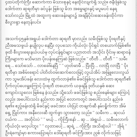
၄ထပ်တိုက်ကြီး ဆောက်ကာ မိသားစုနှင့် နေထိုင်လျက်ရှိ သည်။ ဇနီးဖြစ်သူ
ဒေါက်တာ ဆုရတီမှာ ခင်ပွန်း ဖြစ်သူ မိဘ အမွှေများနှင့် မပူမပင် နေရ
သော်လည်း မြို့ထဲ အထူးကု ဆေးခန်းများ၌ အချိန်ပိုင်းဆေးခန်းထိုင်ကာ
စီးပွားရှာ နေတုန်းပင်။
အသက်၄၅နှစ်အရွယ် ဒေါက်တာ ဆုရတီ မှာလည်း သမီးဖြစ်သူ ပိုးရတီနှင့်
ညီအမသဖွယ် နုပျိုလှပ နေပြီး လှပသော ကိုယ်လုံး ပိုင်ရှင် တယောက်ဖြစ်၏။
ခုထိ စီးပွားရေးနယ်ပယ်မှ လုပ်ငန်ရှင်များ ပညာတတ် အသိုင်း ဝိုင်းမှ ဆရာဝန်
ကြီးများက မသိမသာ ပိုးပန်းနေကြဆဲ ဖြစ်သည်။ ” တီတီ … တီတီ ” ” သမီး
ရေ … သော်သော် … လာခေါ်နေပြီ ” ” ဟုတ်မာမီ … ပြီးပြီ … လာပြီ လာပြီ ” ပိုး
ရတီမှာ အစိမ်းရောင် ပါတိတ်ဝမ်းဆက်လေးဖြင့် လွယ်အိပ် အဖြူလေးလွယ်
ကာ သူမအိပ်ခန်း လေးထဲမှ ထွက်လာခဲ့၏။ မိခင်ဖြစ်သူ ဒေါက်တာ ဆုရတီ၏
ဂိုက်လုပ်ပေးမှု့ကြောင့် ပိုးရတီ တယောက် ယခုချိန် ဒုတိယနှစ် ဆေး
ကျောင်းသူလေး ဖြစ်နေ ခဲ့သည်။ သို့သော် ဖခင်ဖြစ်သူ စည်းစနစ်များ ကြောင့်
လည်း အပေါင်းသင်း နည်းကာ အပြင် လောကတွင် အပေါင်းသင်း နည်းခဲ
ရ၏။ ဧည့်ခန်းထဲရှိ မိခင်နှင့် ဖခင်အား ပါးပြင် တချက်ဆီ နမ်းရှိုက်ကာ အိမ်
ရှေ့ ပြိုင်ကား အနီလေးဆီ ထွက်ခွာ သွားတော့ သည်။ ” သမီးက … ဆုငယ်
ငယ်က …… အတိုင်းပဲ ” ” မယ့် … ကိုကြီးနော် … ဆု … အဲရွယ် … သမီးလောက်
ကိုယ်လုံး မလှပါဘူး ” ” လှတာပေါ့ … ဆုရဲ့ … ကိုကြီး အသိဆုံးပါ ” ” အိုရ် ”
ဦးရဲကျော်မှာ စကားပြောရင်း ဒေါ်ဆုရတီ ဖင်ကြီးအား ညှစ် လိုက်သဖြင့်