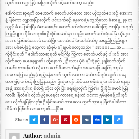
သုတ်ကာ လျှာဖြင့် အပြားလိုက် ပင့်ယက်တော့ သည်။
ဒေါက်တာဆုရတီ တယောက် စောက်ပတ်လေး အား ယိုသုတ်ပေးစဉ် အေးက
နဲ့ ဖြစ်ကာ လျှာအပြားလိုက် ပင်ယက်စဉ် နွေးကနဲ့ မတူညီသော ခံစားမှု့ ၂ခု တ
လှည့် စီ ပြောင်းပြီး ခံစားနေရင်း စောက်ပတ်အုံလေး ဖေါင်းကြွ လာပြီး အရည်
ကြည်များ အိုင်လာရ၏။ ဦးစိုင်းမောင်မှာ လည်း စောက်ပတ်အုံပေါ်မှ ယိုများ
အား ပြောင်စင်အောင် ယက်ပြီး စောက်ခေါင်းပေါက်ထဲမှ အရည်ကြည်များ
အား ပါးစပ်ဖြင့် တေ့ကာ ဆွဲစုပ် မျိုချပစ်တော့သည်။ ” အားးးးး …….အ …………
ကိုစိုင်းရယ် ” ဒေါက်တာဆုရတီ ဖင်ကြီးကြွကာ စောက်ပတ်နှင့် ပါးစပ် အား
လိုက်တေ့ ပေးနေရှာ၏။ ထို့နောက် ၂ဦးသား ပုံစံ မျိုးစုံနှင့် ၂ချီဆက်တိုက်
ထမင်း စားခန်းထဲ လိုးကာ ကော်ဖီသောက်ရင်း အမောဖြေ နေကြ သည်။
အမောပြေ သည်နှင့် ဧည့်ခန်းဘက် ထွက်လာကာ မတ်တပ်ရပ်လျက် အနေ
ထားဖြင့် ဖက်လိုးကြပြန်သည်။ ဦးရဲကျော် အိပ်ယာ မနိုးမချင်း အိမ်ထဲ နေရာ
အနှံ့ အားရပါးရ စိတ်ရှိ တိုင်း လိုးပြီး ရေချိုးလိုက်ကြ၏။ ဦးစိုင်းမောင် ပြန်
ကာနီး ခြံတံခါး လိုက်ဖွင့်ပေးရင်း ကားရှေ့ခန်းထဲ ဝင်ကာ ၅မိနစ်ခန့် လီးစုပ်
ပေး လိုက်ရပြန်သည်။ ဦးစိုင်းမောင် ကားလေး ထွက်သွားမှ ခြံတံခါးစိကာ
အိမ်ထဲ ပြန်ဝင် လာတော့၏……ပြီး။
Share:
Author:
admin