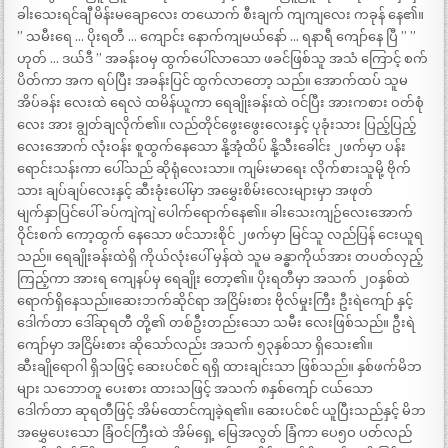
ခါးသေးရင်ချီ မိန်းမချောလေး တယောက် စီးချက် ကျကျလေး ကခုန် နေ၏။
” သမီးရေ … ပိုးရတီ … ကျောင်း နောက်ကျမယ်နော် … ရနာရီ ကျော်နေ ပြီ ” ”
ဟုတ် … ဒယ်ဒီ ” အခန်းဝမှ ထွက်ပေါ်လာသော ဖခင်ဖြစ်သူ အသံ ကြောင့် စက်
ပိတ်ကာ အက ရပ်ပြီး အခန်းပြင် ထွက်လာတော့ သည်။ အောက်ထပ် သူမ
အိပ်ခန်း လေးထဲ ရေလဲ ထမိန်ယူကာ ရေချိုးခန်းထဲ ဝင်ပြီး အားကစား ဝတ်စုံ
လေး အား ချွတ်ချလိုက်၏။ လည်တိုင်ဖွေးဖွေးလေးနှင့် ပုခုံးသား ပြည့်ပြည့်
လေးအောက် လုံးဝန်း စူထွက်နေသော နို့အုံထိပ် နို့သီးခေါင်း ၂ဖက်မှာ ပန်း
ရောင်းသန်းကာ ပေါ်သည် ဆိုရုံလေးသာ။ ကျမ်းမာရေး လိုက်စားသူမို့ ဗိုက်
သား ချပ်ချပ်လေးနှင့် ဆီးခုံးပေါ်မှာ အမွှေးစိမ်းလေးများမှာ အဖုတ်
မျက်နှာပြင်ပေါ် ခပ်ကျဲကျဲ ပေါက်ရောက်နေ၏။ ခါးသေးကျဉ်လေးအောက်
ဝိုင်းစက် ကော့ထွက် နေသော ဖင်သားစိုင် ၂ဖက်မှာ မြင်သူ လည်ပြန် ငေးယူရ
သည်။ ရေချိုးခန်းထဲရှိ ကိုယ်လုံးပေါ် မှန်ထဲ သူမ ခန္ဓာကိုယ်အား တပတ်လှည့်
ကြည့်ကာ အားရ ကျေနပ်မှ ရေချိုး တော့၏။ ပိုးရတီမှာ အသက် ၂ဝနှစ်ထဲ
ရောက်ရှိနေသည်။ဆေးဘက်ဆိုင်ရာ အငြိမ်းစား ဗိုလ်မှုးကြီး ဦးရဲကျော် နှင့်
ဒေါက်တာ ဒေါ်ဆုရတီ တို့၏ တစ်ဦးတည်းသော သမီး လေးဖြစ်သည်။ ဦးရဲ
ကျော်မှာ အငြိမ်းစား ဆိုသော်လည်း အသက် ၅၃နှစ်သာ ရှိသေး၏။
ဆီးချိုရောဂါ ရှိသဖြင့် ဆေးပင်စင် ရရှိ ထားချင်းသာ ဖြစ်သည်။ နှစ်ဖက်မိဘ
များ သဘောတူ ပေးစား ထားသဖြင့် အသက် ၈နှစ်ကျော် ငယ်သော
ဒေါက်တာ ဆုရတီဖြင့် အိမ်ထောင်ကျခဲ့ရ၏။ ဆေးပင်စင် ယူပြီးသည်နှင့် မိဘ
အမွှေပေးသော ခြံဝင်ကြီးထဲ အိမ်ရှေ့ မြေအလွတ် ခြံကာ ပေ၅ဝ ပတ်လည်