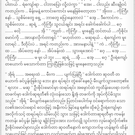
ပါတယ် … ရဲကျော်ရာ … ငါဘာပြော လို့လဲကွာ ” ” အေး … ငါလည်း ဆီးချိုဝင်
ကတည်းက … မိန်းမနဲ့ ကောင်းကောင်း မနေဖြစ်တော့တာ ” ” အိုးးးး … ကိုကြီး
နော် … သူစိမ်းတွေ ရှေ့ … ဘာတွေ ပြောနေတာလဲ ” ” အေ့ … ဒီကောင်က …
သူစိမ်းလား … ဆုရဲ့ … ကိုကြီး သူငယ်ချင်း အရင်း ခေါက်ခေါက်ပါ ….. ဂေ့
……… ဝေါ့ ………………… အိ့ ” ” ကျွတ် … ကိုကြီး … မူးနေပြီ ထင်တယ် …..ကိုစိုင်း
မောင်ကို …..အားနာလိုက်တာရှင် ” ” မဟုတ်တာ … မဆုရယ် … ရဲကျော်က မူး
လာရင် … ဒီတိုင်းပဲ … အရင် ကတည်းက … အားမနာပါနဲ့ ” ” ကဲ … ကိုကြီး ……
ထ ……. အိပ်တော့ နော် ….. အိပ်ခန်းထဲ …… သွားရအောင် ” ” ဂေ့ …… အေ့ …….
ကိုကြီး ……………… မ မူး ပါ ဘူး ……. ဆုရဲ့ …..အိ့ …… အေ့ ……. ဂေ့ ” ဦးရဲကျော်
တယောက် မသောက်တာ ကြာပြီဖြစ်သဖြင့် မူးနေတော့သည်။
” အိုရ် ……… အရေးထဲ ….. မီးက …….. ပျက်ပြန်ပြီ ” ဒေါက်တာ ဆုဝတီ တ
ယောက် ခင်ပွန်းဖြစ်သူ ဘေး နား ရပ်ရင်း တွဲခေါ် နေစဉ် မီးပျက်သွားတော့၏။
” ရလား … မဆု ” ဦးစိုင်းမောင်မှာ ထရပ်ရင်း အမှောင်ထဲ ကူထိန်းပေးရာ လက်
တဖက်မှာ ဒေါက်ဆုရတီ၏ လုံးဝန်းသော နို့အုံ တဖက်ကို အုပ်ကိုင်မိသွား
သည်။ ” အိုရ် ” မီးပျက်နေသော်လည်း ပြတင်းပေါက်မှ ဝင်ရောက်လာ သော
လ၏အလင်းရောင် လေးဖြင့် အနီးကပ် မြင်နေ ရ၏။ ထိုစဉ် ဦးရဲကျော်မှာ
အလိုက်သင့် ထရပ်ရင်း ယိမ်းယိုင် သွား သဖြင့် ဒေါက်တာဆုရတီမှာ ကမန်း
ကတန်း ခင်ပွန်း ဖြစ်သူ ချိုင်ကြားအား လက်လျို သွင်းကာ လှမ်းဆွဲလိုက်၏။
ဦးစိုင်းမောင်မှာလည်း ဒေါက်တာ ဆုဝတီနောက် ကျောဘက်မှ ဟန်ချက် ထိန်း
သယောင်ဖြင့် လွတ်နေသော လက်တဖက်က ခါးအောက် သိုင်းဖက်လျိုသွင်း