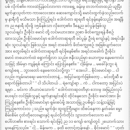
ရှုးဖြင့် သန့်စင်ပေးကာ ကားအပြင်ဘက် ထွက်ပြီး ရေသန့်ဗူးဖြင့် မျက်နှာ သစ်
ပစ် လိုက်၏။ ကားထဲပြန်ဝင်လာကာ ကားရှေ့ ခန်းမှ တဘက်တထည် ယူပြီး
မျက်နှာသုတ်ကာ ကားလေးအား ဆေးကျောင်းသို့ မောင်းထွက်ခဲ့သည်။လက်
မှ နာရီကို မသိမသာ ခိုးကြည့်ရင်း ဒေါက်တာ ဆုရတီ ရင်ခုန်နေမိသည်။ အချိန်
က ည ၈နာရီ ထိုးဖို့ ၁၅မိနစ်သာ လိုတော့၏။ ဒီနေ့ည ခင်ပွန်းဖြစ်သူ
သူငယ်ချင်း ဦးစိုင်း မောင် တို့ လင်မယားအား ညစာ ဖိတ်ကျွေးရန် စီစဉ်
ထားသည်။ ဦးစိုင်းမောင်မှာ ဒေါက်တာဆုရတီ ခင်ပွန်း ဦးရဲ ကျော်နှင့် အရင်းနှီး
ဆုံး သူငယ်ချင်း ဖြစ်သည်။ အရင် တခေါက် ဖိတ်ကျွေးစဉ် အဖြစ်ပျက်လေး
အား တွေးမိရင်း ဒေါက်တာဆုရတီ ရင်ဖိုနေမိ၏။ အရင်တခေါက် ဦးစိုင်း
မောင် တယောက်ထဲ ရှောက်ရှိလာ သည်။ ဇနီးသည်မှာ ယောက္ခမ နေမကောင်း
သဖြင့် အိမ်မှာ ကျန်ရစ် ကြောင်း ပြောပြနေ၏။ ” ငါ့မိန်းမ … မခေါ်ခဲ့ဘူး ရဲ
ကျော်ရေ … ဘွားတော် နေမကောင်းလို့ကွာ ” ” အေးပါ … စိုင်းမောင်ရာ … ငါ
လည်း ကျမ်းမာရေး မကောင်းတာနဲ့ … အပြင်မထွက်ဖြစ်တော့ … မင်းတို့ဆီ မ
ရောက်ဖြစ်တာပါ ” ” ငါ သိပါတယ် … ရဲကျော်ရာ … ကဲ … ငါကတော့ အပြင်းပဲ
ချမှာ … မင်းက ဘီယာပဲသောက် ” ဒေါက်တာဆုဝတီမှာ ဘေးမှ အမြည်းလုပ်
ပေးရင်း လင်ဖြစ်သူနှင့် မျက်နှာချင်းဆိုင် ထိုင်နေသော ဦးစိုင်း မောင်အား ခိုး
ကြည့်နေ၏။ ဦးစိုင်းမောင်မှာ ရှမ်းစပ်မို့ အသားဖြု ဥပဓိရုပ် သန့်သန့်ဖြင့်
ကြည့်ကောင်းလ ှသည်။ မျက်ခုံး ထူထူကြီးများ ထိစပ်နေကာ နူတ်ခမ်း မွှေး
စိမ်းစိမ်း ငုတ်တိုလေးများနှင့် ရယ်လိုက်တိုင်း သွားတက်လေးက ပေါ်
ပေါ်လာ၏။ စားရင်း သောက် ရင်းဖြင့် ည ၁၁ ကျော် ကျော်တွင် ၂ယောက်သား
မူးနေကြသည်။ ” ငါ့ … မိန်းမက … ခုထိ တောင့်တုန်းနော် … စိုင်းမောင် ” ” ဟုတ်