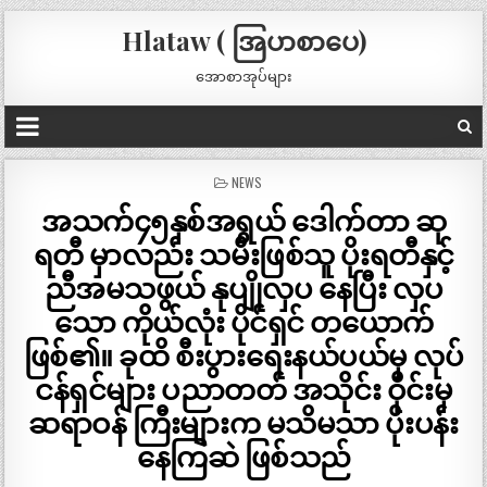
Hlataw ( အြပာစာပေ)
အောစာအုပ်များ
POSTED
NEWS
IN
အသက်၄၅နှစ်အရွယ် ဒေါက်တာ ဆု
ရတီ မှာလည်း သမီးဖြစ်သူ ပိုးရတီနှင့်
ညီအမသဖွယ် နုပျိုလှပ နေပြီး လှပ
သော ကိုယ်လုံး ပိုင်ရှင် တယောက်
ဖြစ်၏။ ခုထိ စီးပွားရေးနယ်ပယ်မှ လုပ်
ငန်ရှင်များ ပညာတတ် အသိုင်း ဝိုင်းမှ
ဆရာဝန် ကြီးများက မသိမသာ ပိုးပန်း
နေကြဆဲ ဖြစ်သည်