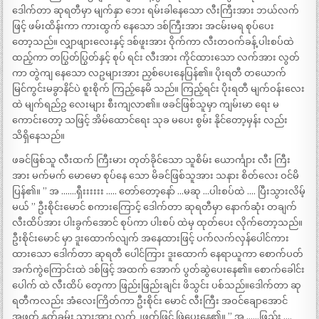
ဒေါက်တာ ဆုရတီမှာ မျက်နှာ ဘေး ရမ်းခါနေသော လီးကြီးအား ဘယ်လက်
ဖြင့် ဖမ်းထိန်းကာ ကားထွက် နေသော ဒစ်ကြီးအား အငမ်းမရ စုပ်ပေး
တော့သည်။ လျှာဖျားလေးနှင့် ဒစ်ဖူးအား ဝိုက်ကာ လီးတဝက်ခန့် ပါးစပ်ထဲ
ထည့်ကာ တပြွတ်ပြွတ်နှင့် စုပ် ရင်း လီးအား ကိုင်ထားသော လက်အား လွတ်
ကာ တွဲကျ နေသော လဥများအား ညှစ်ပေးနေပြန်၏။ ပိုးရတီ တယောက်
မြင်ကွင်းမခွာနိင်ပဲ စူးစိုက် ကြည့်နေမိ သည်။ ကြည့်ရင်း ပိုးရတီ မျက်ဝန်းလေး
ထဲ မျက်ရည်ဥ လေးများ စီးကျလာ၏။ ဖခင်ဖြစ်သူမှာ ကျမ်းမာ ရေး မ
ကောင်းတော့ သဖြင့် အိမ်ထောင်ရေး သုခ မပေး စွမ်း နိုင်တော့မှန်း လည်း
သိရှိနေသည်။
ဖခင်ဖြစ်သူ လီးထက် ကြီးမား တုတ်ခိုင်သော သူစိမ်း ယောင်္ကျား လီး ကြီး
အား မက်မက် မောမော စုပ်နေ သော မိခင်ဖြစ်သူအား သနား စိတ်လေး ဝင်မိ
ပြန်၏။ ” အ …….ရှီးးးးးး ….. တော်တော့နော် …မဆု …ပါးစပ်ထဲ …. ပြီးသွားလိမ့်
မယ် ” ဦးစိုင်းမောင် စကားကြောင့် ဒေါက်တာ ဆုရတီမှာ နောက်ဆုံး တချက်
လီးထိပ်အား ပါးခွက်အောင် စုပ်ကာ ပါးစပ် ထဲမှ ထုတ်ပေး လိုက်တော့သည်။
ဦးစိုင်းမောင် မှာ ဒူးထောက်လျက် အနေထားဖြင့် ပက်လက်လှန်ပေါင်ကား
ထားသော ဒေါက်တာ ဆုရတီ ပေါင်ကြား ဒူးထောက် နေရာယူကာ စောက်ပတ်
အက်ကွဲကြောင်းထဲ ဒစ်ဖြင့် အထက် အောက် ပွတ်ဆွဲပေးနေ၏။ စောက်ခေါင်း
ပေါက် ထဲ လီးထိပ် တေ့ကာ ဖြည်းဖြည်းချင်း ဖိသွင်း ပစ်သည်။ဒေါက်တာ ဆု
ရတီကလည်း အံလေးကြိတ်ကာ ဦးစိုင်း မောင် လီးကြီး အဝင်ချောအောင်
အဖုတ် နူတ်ခမ်း သားအား လက်၂ဖက်ဖြင့် ဖြဲပေးနေ၏။ ” အ ……ဖြည်း ….