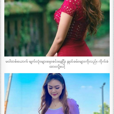
မဝါတစ်ယောက် မျက်လုံးများမှေးစင်းနေပြီး နှုတ်ခမ်းများကိုလည်း ကိုက်ခဲ
ထားလို့ပေါ့