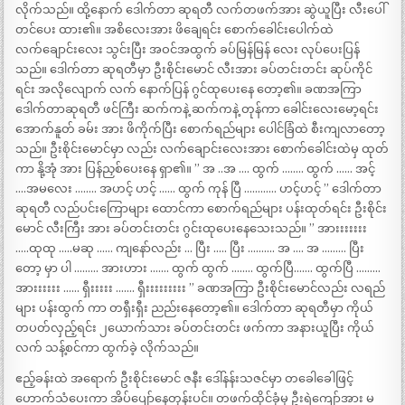
လိုက်သည်။ ထို့နောက် ဒေါက်တာ ဆုရတီ လက်တဖက်အား ဆွဲယူပြီး လီးပေါ်
တင်ပေး ထား၏။ အစိလေးအား ဖိချေရင်း စောက်ခေါင်းပေါက်ထဲ
လက်ချောင်းလေး သွင်းပြီး အဝင်အထွက် ခပ်မြန်မြန် လေး လုပ်ပေးပြန်
သည်။ ဒေါက်တာ ဆုရတီမှာ ဦးစိုင်းမောင် လီးအား ခပ်တင်းတင်း ဆုပ်ကိုင်
ရင်း အလိုလျောက် လက် နောက်ပြန် ဂွင်ထုပေးနေ တော့၏။ ခဏအကြာ
ဒေါက်တာဆုရတီ ဖင်ကြီး ဆက်ကနဲ့ ဆက်ကနဲ့ တုန်ကာ ခေါင်းလေးမော့ရင်း
အောက်နူတ် ခမ်း အား ဖိကိုက်ပြီး စောက်ရည်များ ပေါင်ခြံထဲ စီးကျလာတော့
သည်။ ဦးစိုင်းမောင်မှာ လည်း လက်ချောင်းလေးအား စောက်ခေါင်းထဲမှ ထုတ်
ကာ နို့အုံ အား ပြန်ညှစ်ပေးနေ ရှာ၏။ ” အ ..အ …. ထွက် …….. ထွက် …… အင့်
….အမလေး …….. အဟင့် ဟင့် …… ထွက် ကုန် ပြီ ………… ဟင့်ဟင့် ” ဒေါက်တာ
ဆုရတီ လည်ပင်းကြောများ ထောင်ကာ စောက်ရည်များ ပန်းထုတ်ရင်း ဦးစိုင်း
မောင် လီးကြီး အား ခပ်တင်းတင်း ဂွင်းထုပေးနေသေးသည်။ ” အားးးးးးး
…..ထုထု …..မဆု …… ကျနော်လည်း … ပြီး ….. ပြီး ………. အ …. အ ……… ပြီး
တော့ မှာ ပါ ……… အားဟား ……. ထွက် ထွက် …….. ထွက်ပြီ……. ထွက်ပြီ ………
အားးးးးး …… ရှီးးးးး ……. ရှီးးးးးးးးး ” ခဏအကြာ ဦးစိုင်းမောင်လည်း လရည်
များ ပန်းထွက် ကာ တရှီးရှီး ညည်းနေတော့၏။ ဒေါက်တာ ဆုရတီမှာ ကိုယ်
တပတ်လှည့်ရင်း ၂ယောက်သား ခပ်တင်းတင်း ဖက်ကာ အနားယူပြီး ကိုယ်
လက် သန့်စင်ကာ ထွက်ခဲ့ လိုက်သည်။
ဧည့်ခန်းထဲ အရောက် ဦးစိုင်းမောင် ဇနီး ဒေါ်နန်းသဇင်မှာ တခေါခေါဖြင့်
ဟောက်သံပေးကာ အိပ်ပျော်နေတုန်းပင်။ တဖက်ထိုင်ခုံမှ ဦးရဲကျော်အား မ