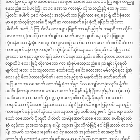
ဆိတ်ငြိမ် ရပ်ကွက် အဝင်စလေး အရိပ်ကောင်းသော သစ်ပင် ကြီးများ တည်ရှိ
နေသည်။ သစ်ပင်ကြီး တပင် အောက် ကားရပ် လိုက်သည်နှင့် ဘေးမှ ကား
ပြတင်း ပေါက် ၄ပေါက်စလုံး အလုံပိတ်ကာ ပြိုင်ကား ရှေ့ခန်း ရှိ ထိုင်ခုံလေး
မှာ နောက်လှန်သွား၏။ ပိုးရတီမှာ ကားနောက်ခန်း ခုံသို့ ပြောင်းထိုင်ကာ
ပါတိတ် အင်္ကျ ီ ကြယ်သီး လေးများ ဖြုတ်ကာ ရင်ဖွင့်ရင်း ဘရာစီယာ ကိုင်း
လေးအား ပုခုံးပေါ်မှ တဖက်ချင်း အောက်လျှော ချပစ် နေသည်။ ဖြူဖွေး
လုံးဝန်းသော နို့အုံလေး ထွက်ကျလာစဉ် သော်သော် တယောက် စက်ပိတ်ကာ
ကားနောက်ခန်း ကူးလာခဲ့၏။ ထိုင်ခုံပေါ် ထိုင်နေသော ပိုးရတီ ပေါင်ကြား ထဲ
ဒူးထောက် နေရာယူကာ နို့အုံထိပ် ကပ်နေသော နို့သီး ခေါင်း နီတာရဲလေးအား
လျှာထိပ် လေး ဖြင့် ထိုးကလော် ကာ ဆွဲစုပ်တော့သည်။ ချက်ချင်း ပိုးရတီ
မျက်လုံးလေး စင်းကျလာကာ သော်သော့် ခေါင်းလေးအား ဖမ်းကိုင်ရင်း နို့အုံ
လေး နှင့် ဖိကပ်ထားလိုက်၏။ ကျောင်းဖွင့်ရက် မနက်တိုင်း သော်သော်၏
အပြုစု အယုယအောက် ရောက်ရှိ ခဲ့သည်မှာ ၆လ ကျော်လာခဲ့သည်။ နို့သီး
ခေါင်း နီတာရဲလေးအား မာခဲလာအောင် ၅မိနစ်ခန့် စို့ပြီးသည်နှင့် သော့်သော့်
ခေါင်းလေးမှာ အောက်သို့ ရွေ့သွားတော့၏။ ထိုချိန် ပိုးရတီ တယောက်
ဘရာစီယာ ကိုင်းအား ပြန်တင်ကာ အင်္ကျ ီကြယ်သီးများ ပြန်တပ် နေသည်။
ကားနောက်ခန် ခုံပေါ် ထိုင်လျပ်အနေထားဖြင့် ပေါင်တန်၂ဖက် ဖြဲပေးရာ သော်
သော် တယောက် ပိုးရတီ ပါတိတ် ထမိန်အောက်နားစ လေးအား ပေါင်ရင်းထိ
ဆွဲ လှန်ကာ ဒူးအထက်နားမှ စပြီး လျှာအပြားလိုက်ဖြင့် ပေါင်ခြံနားထိ တဖက်
ပြီး တဖက် ယက်ပေးနေ၏။ ပေါင်ဂွလေးထဲ အနက်ရောင် ဇာအတွင်းခံ
ဘောင်းဘီ လေးထဲမှ စောက်ပတ်လေးမှာ ဖေါင်းကြွ လာတော့ သည်။ ထိုစဉ်