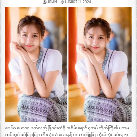
ADMIN
AUGUST 11, 2024
ပေ၆ဝ ပေ၁၀ဝ ပတ်လည် ခြံဝင်းထဲရှိ အစိမ်းရောင် ၄ထပ် တိုက်ကြီ၏ ပထမ
ထပ်တွင် ခပ်မြူးမြူး တီးလုံးသံ လေးနှင့် အသားဖြူဖြူ ကိုယ်လုံး ခပ်လှလှ