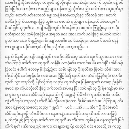
လာ၏။ ဦးစိုင်းမောင်မှာ တရစပ် ဆွဲလိုးရင်း နောက်ဆုံး တချက် ဘွတ်ကနဲ့ ခပ်
ပြင်းပြင်း ဆောင့်ကာ လရည် များ ပန်းထည့်လိုက်သည်။ ဒေါက်တာ ဆုရတီမှာ
လည်း စောက်ပတ်လေးထဲ နွေးကနဲ့ ခံစားမိသည်နှင့် လီးတန် အား စောက်
ခေါင်း ကြွက်သားများဖြင့် ညှစ်ကာ စောက် ရည်များ ပန်းထုတ်ပစ်တော့၏။
မိခင်ဖြစ်သူ ဒုတိယ အချီ အပြီးတွင် အိပ်ခန်းဝမှာ ချောင်း ကြည့်နေသော ပိုး
ရတီမှာလည်း ထမိန်အပြင်မှ အဖုတ် လေးအား လက်ဖဝါးဖြင့် ခပ်တင်းတင်း
ပွတ် ကာ စောက်ရည်များ စီးကျ လာ၏။ ပေါင်တန်များ တဆက်ဆက် တုန်
ကာ ဒူးများ မခိုင်တော့ပဲ ထိုင်ချ လိုက်ရ တော့သည်…..။
မနက် ၆နာရီခွဲကျော်ကျော်တွင် ကားဂိုဒေါင် ထဲမှ မောင်း ထွက်သွားသော ကား
သံကြောင့် ဒေါက်တာ ဆုရတီ လန့်နိုး လာခဲ့၏။ ကုတင်ပေါ်မှ ဆင်းပြီး အိပ်ခန်း
ပြတင်း ပေါက် လေးမှ ခိုးကြည့်ရာ သမီးဖြစ်သူ ပိုးရတီမှာ ခြံဝင်း တံခါးအား
ကိုယ်တိုင် ဆင်းဖွင့်ရင်း ကားလေး ခြံပြင်သို့ ထုတ်ကာ တံခါးပြန်စိရင်း မောင်း
ထွက် သွားသည်ကို မြင်လိုက်ရ သည်။ ကုတင်နား ပြန်လျှောက် လာရာ ဦးစိုင်း
မောင် မှာ ကိုယ်လုံးတီးဖြင့် ပက်လက်အပ်နေ ပြီး လင်ဖြစ်သူ ဦးရဲကျော်မှာ ခပ်
ကွေးကွေး လေး အိပ်ပျော် နေသည် ကို တွေ့လိုက်မိ၏။ ကုတင်စောင်း တင်ပ
လွဲ ထိုင်ရင်း တညလုံး ထိထိမိမိ လိုးပေးခဲ့သော ဦးစိုင်းမောင် ပေါင်ကြားမှ လီး
အား ငုံ့နမ်းလိုက်တော့သည်။ ” ရွှတ် ” ” ဟင် ……အိ ……. အီး ” ဦးစိုင်းမောင်
အိပ်ပျော်နေစဉ် လီးထိပ်လေး နွေးကနဲ့ အသားစိုင် တခု ထိကပ်လာသဖြင့်
မျက်လုံးဖွင့် ကြည့်ရာ ဒေါက်တာ ဆုရတီမှာ လီးအား ကုန်းနမ်း နေသည်ကို မြင်
လိုက်ရ၏။ အီးကနဲ့ ပျင်းကျော တချက်ဆွဲပြီး ထထိုင် ရင်း ဘေးသို့ အကြည့်