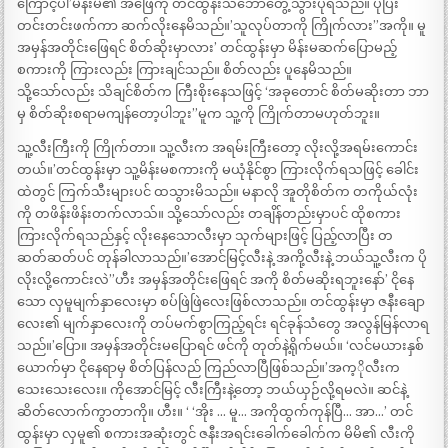
ကြောင့်ပါ’မိန်းမ၏ အဖြေကို တင်ထွန်းသဘောတွေ့သွားပုံရသည်။ ပိုပြီး
တင်းတင်းဖက်ကာ ဆက်လိုးနေမိသည်။’သူလုပ်တာကို ကြိုက်လား”အကို။ မူ
အမှန်အတိုင်းဖြေရင် စိတ်ဆိုးမှာလား’ တင်ထွန်းမှာ မိန်းမဆက်ပြောမည့်
စကားကို ကြားလည်း ကြားချင်သည်။ စိတ်လည်း ပူနေမိသည်။
သို့သော်လည်း သိချင်စိတ်က ကြီးစိုးနေသဖြင့် ‘အခုတောင် စိတ်မဆိုးတာ ဘာ
မှ စိတ်ဆိုးစရာမကျန်တော့ပါဘူး”မူက သူ့ကို ကြိုက်တာမဟုတ်ဘူး။
သူ့လီးကြီးကို ကြိုက်တာ။ သူ့လီးက အရမ်းကြီးတော့ လိုးလို့အရမ်းကောင်း
တယ်။’တင်ထွန်းမှာ သူ့မိန်းမစကားကို မယုံနိုင်စွာ ကြားလိုက်ရသဖြင့် ခေါင်း
ထဲတွင် ကြက်သီးများပင် ထသွားမိသည်။ မနာလို အူတိုစိတ်က တကိုယ်လုံး
ကို တဖိန်းဖိန်းတက်လာသ်။ သို့သော်လည်း တချိန်တည်းမှာပင် ထိုစကား
ကြားလိုက်ရသည်နှင့် လိုးနေသောလီးမှာ သုက်များဖြင့် ပြည့်လာပြီး တ
ဆတ်ဆတ်ပင် တုန်ခါလာသည်။’အောင်မြင့်လီးနဲ့ အကို့လီးနဲ့ ဘယ်သူ့လီးက ပို
လိုးလို့ကောင်းလဲ”ဟီး အမှန်အတိုင်းဖြေရင် အကို စိတ်မဆိုးရဘူးနော်’ ငိုနေ
သော လှမူမျက်နှာလေးမှာ စပ်ဖြဲဖြဲလေးဖြစ်လာသည်။ တင်ထွန်းမှာ ဇနီးချော
လေး၏ မျက်နှာလေးကို တပ်မက်စွာကြည့်ရင်း ရင်ခုန်သံတွေ အလွန်မြန်လာရ
သည်။’ပြော။ အမှန်အတိုင်းမပြောရင် ဖင်ကို တုတ်နဲ့ရိုက်မယ်။ ‘လင်မယားနှစ်
ယောက်မှာ ငိုနေရာမှ စိတ်ပြန်လည် ကြည်လာပြီဖြစ်သည်။’အက့ိုလီးက
သေးသေးလေး။ ကိုအောင်မြင့် လီးကြီးနဲ့တော့ ဘယ်ယှဉ်လို့ရမလဲ။ ဆင်နဲ့
ဆိတ်လောက်ကွာတာကို။ ဟီး။ ‘ ‘အိုး … မူ… အကိုထွက်ကုန်ပြီ… အာ…’ တင်
ထွန်းမှာ လှမူ၏ စကားအဆုံးတွင် ဇနီးအရင်းခေါက်ခေါက်က မိမိ၏ လီးကို