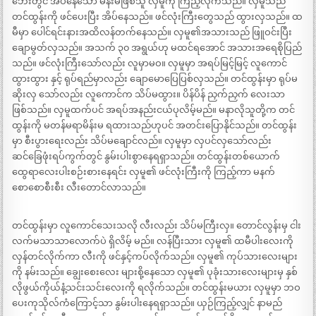
ဘေးတွင် အိပ်နေသော မိန်းမဖြစ်သူ လှမူကို ကြည့်လိုက်သည်။ လှမူသည်
တင်ထွန်းကို ဖင်ပေးပြီး အိပ်နေသည်။ ဖင်လုံးကြီးတွေသည် ထွားလှသည်။ ထ
မီမှာ ပေါင်ရင်းနားအထိလန်တက်နေသည်။ လှမူ၏အသားသည် ဖြူဝင်းပြီး
ချောမွတ်လှသည်။ အသက် ၃၀ အရွယ်ဟု မထင်ရအောင် အသားအရေစိုပြည်
သည်။ ဖင်လုံးကြီးသော်လည်း လူမှာမဝ။ လှမူမှာ အရပ်မြင့်မြင့် လူကောင်
ထွားထွား နှင့် ရုပ်ရည်မှာလည်း ချောမောပြေပြစ်လှသည်။ တင်ထွန်းမှာ ရုပ်မ
ဆိုးလှ သော်လည်း လူကောင်က သိပ်မထွား။ ပိန်ပိန် ညှက်ညှက် လေးသာ
ဖြစ်သည်။ လှမူထက်ပင် အရပ်အနည်းငယ်ပုလိမ့်မည်။ မနာလိုသူတို့က တင်
ထွန်းကို မတန်မရာမိန်းမ ရထားသည်ဟုပင် အတင်းပြောနိုင်သည်။ တင်ထွန်း
မှာ စီးပွားရေးလည်း သိပ်မချောင်လည်။ လှမူမှာ လှပင်လှသော်လည်း
ဆင်ခြေဖုံးရပ်ကွက်တွင် နွမ်းပါးစွာနေရရှာသည်။ တင်ထွန်းတစ်ယောက်
ထွေရာလေးပါးစဉ်းစားနေရင်း လှမူ၏ ဖင်လုံးကြီးကို ကြည့်ကာ မနက်
စောစောစီးစီး လီးတောင်လာသည်။
တင်ထွန်းမှာ လူကောင်သေးသလို လီးလည်း သိပ်မကြီးလှ။ တောင်လွန်းမှ ငါး
လက်မသာသာလောက်ပဲ ရှိလိမ့် မည်။ လန်ပြီးသား လှမူ၏ ထမီပါးလေးကို
လှန်တင်လိုက်ကာ လီးကို ဖင်နှင့်ကပ်လိုက်သည်။ လှမူ၏ ကုပ်သားလေးများ
ကို နမ်းသည်။ ချွေးစေးလေး များစို့နေသော လှမူ၏ ပုခုံးသားလေးများမှ နှစ်
လိုဖွယ်ကိုယ်နံ့သင်းသင်းလေးကို ရလိုက်သည်။ တင်ထွန်းမယား လှမူမှာ ဘဝ
ပေးကုသိုလ်ကံကြောင့်သာ နွမ်းပါးနေရရှာသည်။ ယှဉ်ကြည့်လျှင် နာမည်