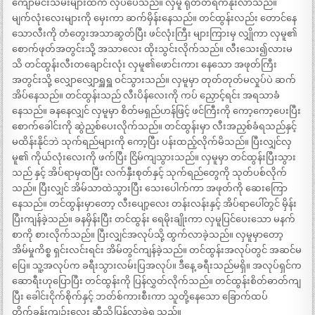
ကျော်မင်းသမီးများထက် လှပပေသည်။ လှမူ ရုတ်တရက်နိုးလာသည်။
မျက်လုံးလေးများကို မှေးကာ ဆက်မှိန်းနေသည်။ တင်ထွန်းလည်း တောင်နေ
သောလီးကို တံတွေးအသာဆွတ်ပြီး ဖင်လုံးကြီး များကြားမှ လျှိုကာ လှမူ၏
စောက်ဖုတ်အတွင်းသို့ အသာလေး ထိုးသွင်းလိုက်သည်။ လီးသေး၍လားမ
သိ တင်ထွန်းလီးတချောင်းလုံး လှမူ၏ဖောင်းကား နေသော အဖုတ်ကြီး
အတွင်းသို့ လျှောလျှောရှူရှူ ဝင်သွားသည်။ လှမူမှာ တုတ်တုတ်မလှုပ်ပဲ ဆက်
အိပ်နေသည်။ တင်ထွန်းသည် လီးပိန်လေးကို ကပ် ညှောင့်ရင်း အရသာခံ
နေသည်။ ခနနေလျှင် လှမူမှာ စိတ်မရှည်ဟန်ဖြင့် ဖင်ကြီးကို ကော့ကော့ပေးပြီး
စောက်ခေါင်းကို ဆွဲညှစ်ပေးလိုက်သည်။ တင်ထွန်းမှာ လီးအညှစ်ခံရသည်နှင့်
မထိန်းနိုင်ဘဲ သုက်ရည်များကို ကော့ပြီး ပန်းထည့်လိုက်မိသည်။ ပြီးလျှင်လှ
မူ၏ ကိုယ်လုံးလေးကို ဖက်ပြီး ငြိမ်ကျသွားသည်။ လှမူမှာ တင်ထွန်းပြီးသွား
သည် နှင့် အိပ်ရာမှထပြီး လက်နှီးစုတ်နှင့် သုက်ရည်တွေကို သုတ်ပစ်လိုက်
သည်။ ပြီးလျှင် အိမ်သာထဲသွားပြီး သေးပေါက်ကာ အဖုတ်ကို ဆေးကြော
နေသည်။ တင်ထွန်းမှာတော့ လီးပျော့လေး တန်းလန်းနှင့် အိပ်ရာပေါ်တွင် မှိန်း
ပြီးကျန်ခဲ့သည်။ ခနမှိန်းပြီး တင်ထွန်း ရေမိုးချိုးကာ လှမူပြင်ပေးသော မနက်
စာကို စားလိုက်သည်။ ပြီးလျှင်အလုပ်သို့ ထွက်လာခဲ့သည်။ လှမူမှာတော့
အိမ်မှုကိစ္စ ရှင်းလင်းရင်း အိမ်တွင်ကျန်ခဲ့သည်။ တင်ထွန်းအလုပ်တွင် အဆင်မ
ပြေ။ သူ့အလုပ်က ခရီးသွားလမ်းပြအလုပ်။ ဒီနေ့ ခရီးသည်မရှိ။ အလုပ်ရှင်က
ဆောရီးဟုပြောပြီး တင်ထွန်းကို ပြန်လွှတ်လိုက်သည်။ တင်ထွန်းစိတ်ဓာတ်ကျ
ပြီး ခေါင်းငိုက်စိုက်နှင့် ဘတ်စ်ကားစီးကာ သူတို့နေသော ခြောက်ထပ်
တိုက်ခန်းကျဉ်းလေး ဆီသို့ပြန်လာခဲ့ရ သည်။