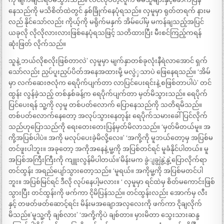
နေသည်ကို မသိစိတ်ထဲတွင် နှစ်ခြိုက်နေပုံရသည်။ လှမူမှာ ရုတ်တရက် နားမ
လည် နိုင်သော်လည်း ကိုယ့်ကို မရိုက်မနှက် အိမ်ပေါ်မှ မကန်ချသည့်အပြင်
ယခုလို လိုလိုလားလားဖြစ်နေပုံရသဖြင့် သတိထားပြီး မီးစင်ကြည့်ကရန်
ဆုံးဖြတ် လိုက်သည်။
သူနဲ့ ဘယ်လိုစလိုးဖြစ်တာလဲ’ လှမူမှာ မျက်နှာတစ်ခုလုံးနီရဲလာအောင် ရှက်
သော်လည်း ညှပ်ပူးညှပ်ပိတ်အနေအထားမို့ မလွဲှသာပဲ ဖြေနေရသည်။ ‘အိမ်
မှာ လက်ဆေးဇလုံက ရေပိုက်ပျက်တာ လာပြင်ပေးရင်းနဲ့ စဖြစ်တာပါပဲ’ တင်
ထွန်း လွန်ခဲ့သည့် တစ်နှစ်ခန့်က ရေပိုက်ပျက်တာ မှတ်မိသွားသည်။ ရေပိုက်
ပြင်ပေးရန် သူ့ကို လှမူ တစ်ပတ်လောက် ပြောနေသည်ကို သတိရမိသည်။
တစ်ပတ်လောက်နေတော့ အလုပ်သွားနေတုန်း ရေပိုက်သမားခေါ်ပြင်လိုက်
သည်ဟုပြောသည်ကို ရေးတေးတေးပြန်မှတ်မိလာသည်။ ‘မှတ်မိတယ်မူ။ အ
ကို့အပြစ်ပါပဲ။ အကို မလုပ်ပေးခဲ့မိလို့လေ။’ ‘အကို့ကို မူဘယ်တော့မှ အပြစ်မ
တင်ဖူးပါဘူး။ အခုတော့ အကိုအနေနဲ့ မူ့ကို အပြစ်တင်ရင် မူခံနိုင်ပါတယ်။ မူ
အပြစ်အကြီးကြီးကို ကျူးလွန်မိပါတယ်။’မိန်းမက ခွဲျချွဲနွဲ့နွဲ့ပြောလိုက်ရာ
တင်ထွန်း အရည်ပျော်သွားတော့သည်။ ‘မူရယ်။ အကိုမူ့ကို အပြစ်မတင်ပါ
ဘူး။ အပြစ်မြင်ရင် ဒီလို လုပ်နေပါ့မလား။ ‘ လှမူမှာ ရင်ထဲမှ စိတ်မကောင်းဖြစ်
သွားပြီး တင်ထွန်းကို ဖက်ကာ ငိုမိပြန်သည်။ တင်ထွန်းလည်း အောက်မှ လီး
နှင့် တဖတ်ဖတ်ဆောင့်ရင်း မိန်းမအချောအလှလေးကို ဖက်ကာ ငိုချလိုက်
မိသည်။’မူသူ့ကို ချစ်လား’ ‘အကို့ကိုပဲ ချစ်တာ။ မှားမိတာ သွေးသားဆန္ဒ