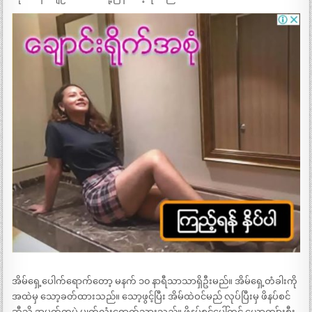
အိမ်ရှေ့ပေါက်ရောက်တော့ မနက် ၁၀ နာရီသာသာရှိဦးမည်။ အိမ်ရှေ့တံခါးကို
အထဲမှ သော့ခတ်ထားသည်။ သော့ဖွင့်ပြီး အိမ်ထဲဝင်မည် လုပ်ပြီးမှ ဖိနပ်စင်
ဆီသို့ အမှတ်တမဲ့ မျက်လုံးရောက်သွားသည်။ ဖိနပ်စင်ပေါ်တွင် ယောကျ်ားစီး