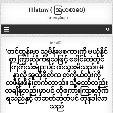
Hlataw ( အြပာစာပေ)
အောစာအုပ်များ
POSTED
NEWS
IN
’တင်ထွန်းမှာ သူ့မိန်းမစကားကို မယုံနိုင်
စွာ ကြားလိုက်ရသဖြင့် ခေါင်းထဲတွင်
ကြက်သီးများပင် ထသွားမိသည်။ မ
နာလို အူတိုစိတ်က တကိုယ်လုံးကို
တဖိန်းဖိန်းတက်လာသ်။ သို့သော်လည်း
တချိန်တည်းမှာပင် ထိုစကားကြားလိုက်
ရသည်နှင့် တဆတ်ဆတ်ပင် တုန်ခါလာ
သည်