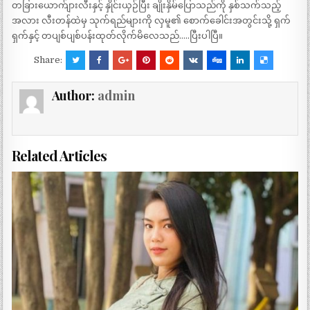
တခြားယောက်ျားလီးနှင့် နှိုင်းယှဉ်ပြီး ချိုးနှိမ်ပြောသည်ကို နှစ်သက်သည့်
အလား လီးတန်ထဲမှ သုက်ရည်များကို လှမူ၏ စောက်ခေါင်းအတွင်းသို့ ရှက်
ရှက်နှင့် တပျစ်ပျစ်ပန်းထုတ်လိုက်မိလေသည်…..ပြီးပါပြီ။
Share:
Author:
admin
Related Articles