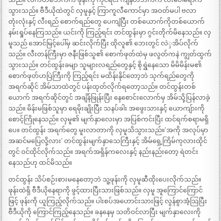
သွားသည်။ ဗီဒီယိုထဲတွင် လှမူနှင့် ကြာကူလီကောင်မှာ အဝတ်မပါ ဗလာ
တုံးလုံးနှင့် လီးရည် စောက်ရည်တွေ ပေကျံပြီး တစ်ယောက်ကိုတစ်ယောက်
နမ်းရှုပ်နေကြသည်။ ယင်းကို ကြည့်ရင်း တင်ထွန်းမှာ ဂွင်းတိုက်မိနေသည်။ လှ
မူသည် အောင်မြင့်ပေါ်မှ ဆင်းလိုက်ပြီး ထိုလူ၏ ဘေးတွင် လဲှအိပ်လိုက်
သည်။ လီးတန်ကြီးမှာ ဇနီးဖြစ်သူ၏ စောက်ဖုတ်ထဲမှ ဖလွတ်ကနဲ ကျွတ်ထွက်
သွားသည်။ တင်ထွန်းခမျာ သူများလရည်တွေနှင့် စိုရွှဲနေသော မိမိမိန်းမ၏
စောက်ဖုတ်ဟပြဲကြီးကို ကြည့်ရင်း မထိန်းနိုင်တော့ဘဲ သုက်ရည်တွေကို
အရက်ဆိုင် အိမ်သာထဲတွင် ပန်းထုတ်လိုက်ရတော့သည်။ တင်ထွန်းတစ်
ယောက် အရက်ဆိုင်တွင် အချိန်ဖြုန်းပြီး နေစောင်းလောက်မှ အိမ်သို့ပြန်လာခဲ့
သည်။ မိန်းမဖြစ်သူမှာ ရေမိုးချိုးပြီး သနပ်ခါး အဖွေးသားနှင့် ယောကျ်ားကို
စောင့်ကြိုနေသည်။ လှမူ၏ မျက်နှာလေးမှာ အပြစ်ကင်းပြီး ထင်ရက်စရာမရှိ
ပေ။ တင်ထွန်း အရက်တွေ မူးလာတာကို လှမူသိသွားသည်။’အကို အလုပ်မှာ
အဆင်မပြေလို့လား’ တင်ထွန်းမျက်နှာသေကြီးနှင့် အိမ်ရှေ့ကြိမ်ကုလားထိုင်
တွင် ဝင်ထိုင်လိုက်သည်။ အရက်အရှိန်ကလေးနှင့် နည်းနည်းတော့ ရဲတင်း
နေသည်ဟု ထင်မိသည်။
တင်ထွန်း သိပ်စဉ်းစားမနေတော့ဘဲ သူ့ဖုန်းကို လှမူဆီထိုးပေးလိုက်သည်။
ဖုန်းထဲရှိ ဗီဒီယိုနေရာကို ဖွင့်ထားပြီးသားဖြစ်သည်။ လှမူ အူကြောင်ကြောင်
ဖြင့် ဖုန်းကို ယူကြည့်လိုက်သည်။ ပါးစပ်အဟောင်းသားဖြင့် လွန်စွာအံ့သြပြီး
ဗီဒီယိုကို ကြောင်ကြည့်နေသည်။ ခနနေမှ သတိဝင်လာပြီး မျက်နှာလေးကို