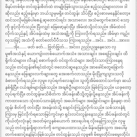
ဖိနပ်တစ်ရံ။ တင်ထွန်းစိတ်ထဲ တမျိုးဖြစ်သွားသည်။ ဧည့်သည်များလား။ ဒါ
ဆိုလည်း ဧည့်ခန်းမှာ ဘယ်သူမှမရှိ။ တင်ထွန်း သိပ်ပြီး စဉ်းစားမနေနိုင်တော့။
ထင်သလိုမဖြစ်ပါစေနဲ့ ဆုတောင်းရင်း အသာလေး အသံမထွက်အောင် သော့
ကို ဖွင့်လိုက်သည်။ ပြီးလျှင် ခြေဖော့နင်းပြီး အိမ်ထဲသို့ဝင်သည်။ အိမ်ထဲဝင်
လိုက်သည်နှင့် အိပ်ခန်းထဲမှ အသံအချို့ကို ကြားလိုက်ရသည်။ အိမ်မှာ ကျဉ်း
လှသဖြင့် အသံကို တော်တော်ပီပီသသ ကြားရသည်။ …အင်း… အင်း….အားးး
………အိုး…….. ဖတ် ဖတ်…. ဗြွတ်ဗြွတ်…. အင်းးး ညည်းညူနေသော လှ
မူ၏အသံနှင့် ယောကျ်ားတစ်ယောက်အသံ။ အသားချင်း အရေပြားချင်း ထိ
ရိုက်သံများ။ လီးနှင့် စောက်ဖုတ် ဝင်ထွက်သံများ အတိုင်းသားကြားနေရ
သည်။ တင်ထွန်း၏ရင်ထဲတွင် ဗလောင်ဆူနေသည်။ အာခေါင်တွေခြောက်
နေသည်။ ခြေဖျားလက်ဖျားတွေ အေးစက်လာသည်။ မိုးပြိုကျသွားသလို
ခံစားလိုက်ရသည်။ လှမူ။ လုပ်ရက်လေချင်း။ သူတို့အိမ်ထောင်သက်မှာ ဆယ်
နှစ်ရှိပြီ။ ငယ်ချစ်များဖြစ်သည်။ အချစ်ဦးများလည်း ဖြစ်ကြသည်။ ယခုတော့
လုပ်ရက်ပြီ။ တင်ထွန်းမသိစိတ်က အိပ်ခန်းဆီသို့တွန်းပို့နေသည်။ အိပ်ခန်းကို
ကာထားသော သုံးထပ်သားနံရံတွင် အပေါက်များ အမြှောင်းများ ရှိနေရာ တင်
ထွန်း စိတ်ကို တင်းပြီး အခန်းထဲသို့ ချောင်းကြည့်လိုက်သည်။ သစ်သားနံရံ
ကြားမှ မြင်လိုက်ရသောမြင်ကွင်းမှာ ရှင်းလင်းလွန်းနေသည်။ အိပ်ခန်းထဲတွင်
ကိုယ်တုံးလုံးနှင့် အဝတ်မဲ့လူနှစ်ယောက် အားရပါးရ လိုးနေကြသည်။ လှမူ
သည် တင်ထွန်းရှိရာဘက်ကို ကျောပေးထားသည်။ မိန်းမဖြစ်သူက အပေါ်မှ
တက်ဆောင့်နေခြင်းဖြစ်သည်။ တင်ထွန်းသည် လှမူ၏ မိမွေးတိုင်းဖမွေးတိုင်း