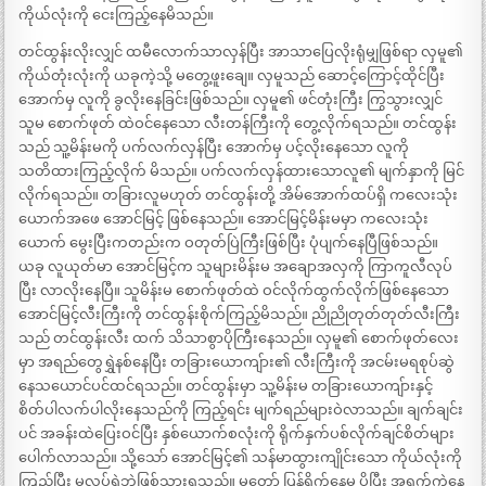
ကိုယ်လုံးကို ငေးကြည့်နေမိသည်။
တင်ထွန်းလိုးလျှင် ထမီလောက်သာလှန်ပြီး အာသာပြေလိုးရုံမျှဖြစ်ရာ လှမူ၏
ကိုယ်တုံးလုံးကို ယခုကဲ့သို့ မတွေ့ဖူးချေ။ လှမူသည် ဆောင့်ကြောင့်ထိုင်ပြီး
အောက်မှ လူကို ခွလိုးနေခြင်းဖြစ်သည်။ လှမူ၏ ဖင်တုံးကြီး ကြွသွားလျှင်
သူမ စောက်ဖုတ် ထဲဝင်နေသော လီးတန်ကြီးကို တွေ့လိုက်ရသည်။ တင်ထွန်း
သည် သူ့မိန်းမကို ပက်လက်လှန်ပြီး အောက်မှ ပင့်လိုးနေသော လူကို
သတိထားကြည့်လိုက် မိသည်။ ပက်လက်လှန်ထားသောလူ၏ မျက်နှာကို မြင်
လိုက်ရသည်။ တခြားလူမဟုတ် တင်ထွန်းတို့ အိမ်အောက်ထပ်ရှိ ကလေးသုံး
ယောက်အဖေ အောင်မြင့် ဖြစ်နေသည်။ အောင်မြင့်မိန်းမမှာ ကလေးသုံး
ယောက် မွေးပြီးကတည်းက ဝတုတ်ပြဲကြီးဖြစ်ပြီး ပုံပျက်နေပြီဖြစ်သည်။
ယခု လူယုတ်မာ အောင်မြင့်က သူများမိန်းမ အချောအလှကို ကြာကူလီလုပ်
ပြီး လာလိုးနေပြီ။ သူမိန်းမ စောက်ဖုတ်ထဲ ဝင်လိုက်ထွက်လိုက်ဖြစ်နေသော
အောင်မြင့်လီးကြီးကို တင်ထွန်းစိုက်ကြည့်မိသည်။ ညိုညိုတုတ်တုတ်လီးကြီး
သည် တင်ထွန်းလီး ထက် သိသာစွာပိုကြီးနေသည်။ လှမူ၏ စောက်ဖုတ်လေး
မှာ အရည်တွေရွှဲနစ်နေပြီး တခြားယောကျ်ား၏ လီးကြီးကို အငမ်းမရစုပ်ဆွဲ
နေသယောင်ပင်ထင်ရသည်။ တင်ထွန်းမှာ သူ့မိန်းမ တခြားယောကျ်ားနှင့်
စိတ်ပါလက်ပါလိုးနေသည်ကို ကြည့်ရင်း မျက်ရည်များဝဲလာသည်။ ချက်ချင်း
ပင် အခန်းထဲပြေးဝင်ပြီး နှစ်ယောက်စလုံးကို ရိုက်နှက်ပစ်လိုက်ချင်စိတ်များ
ပေါက်လာသည်။ သို့သော် အောင်မြင့်၏ သန်မာထွားကျိုင်းသော ကိုယ်လုံးကို
ကြည့်ပြီး မလုပ်ရဲဘဲဖြစ်သွားရသည်။ မတော် ပြန်ရိုက်နေမှ ပိုပြီး အရှက်ကွဲနေ