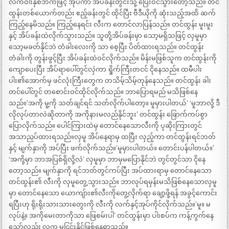
လက်ဝါးနှစ်ဘက်ဖြင့် အုပ်ကာ အိပ်ခန်းတွင်းသို့ ပြေးဝင်သွားတော့သည်။ တင်
ထွန်းတစ်ယောက်တည်း ဧည့်ခန်းတွင် ထိုင်ပြီး ဗီဒီယိုကို ဆုံးသည့်အထိ ဆက်
ကြည့်နေမိသည်။ ကြည့်နေရင်း လီးက တောင်လာပြန်သည်။ တင်ထွန်း မူးမူး
နှင့် အိပ်ခန်းထဲလိုက်သွားသည်။ သူတို့အိပ်ခန်းမှာ သော့မရှိသဖြင့် လှမူမှာ
သော့မခတ်နိုင်ဘဲ တံခါးလေးကို သာ စေ့ပြီး ပိတ်ထားရသည်။ တင်ထွန်း
တံခါးကို တွန်းဖွင့်ပြီး အိပ်ခန်းထဲဝင်လိုက်သည်။ မိန်းမဖြစ်သူက တင်ထွန်းကို
ကျောပေးပြီး အိပ်ရာပေါ်တွင်လှဲကာ ရှိုက်ကြီးတငင် ငိုနေသည်။ ထမီပါး
ပါး၏အောက်မှ ဖင်လုံးကြီးတွေက တသိမ့်သိမ့်တုန်နေသည်။ တင်ထွန်း ခါး
တင်ပေါ်တွင် တစောင်းဝင်ထိုင်လိုက်သည်။ ဘာပြောရမည် မသိဖြစ်နေ
သည်။’အကို မူ့ကို သတ်ချင်ရင် သတ်လိုက်ပါတော့။ မူမှားပါတယ်’ ‘မူဘာလို့ ဒီ
လိုလုပ်တာလဲဆိုတာကို အကိုနားမလည်နိုင်ဘူး’ တင်ထွန်း ခြောက်ကပ်စွာ
ပြောလိုက်သည်။ ပေါင်ကြားထဲမှ တောင်နေသောလီးကို ပုဆိုးကြားတွင်
အသာညှပ်ထားရသည်။လှမူ အိပ်နေရာမှ ထပြီး လှည့်ကာ တင်ထွန်းရင်ဘတ်
နှင့် မျက်နှာကို အပ်ပြီး ဖက်လိုက်သည်။’မူမှားပါတယ်။ တောင်းပန်ပါတယ်။’
‘အကို့မှာ ဘာအပြစ်ရှိလို့လဲ’ လှမူမှာ ဘာမှမပြောနိုင်ဘဲ တွင်တွင်သာ ငိုနေ
တော့သည်။ မျက်နှာကို ရင်ဘတ်တွင်ကပ်ပြီး အပ်ထားရာမှ တောင်နေသော
တင်ထွန်း၏ လီးကို လှမူတွေ့သွားသည်။ ဘာလုပ်ရမှန်းမသိဖြစ်နေသောလှမူ
မှာ တောင်နေသော ယောကျ်ား၏လီးကိုတွေ့လိုက်ရာ ချော့ဖို့ရန် အခွင့်ကောင်း
ရပြီးဟု ရိုးရိုးသားသားတွေးကို လီးကို လက်နှင့်အုပ်ကိုင်လိုက်သည်။’မူ။ မ
လုပ်နဲ့။ အကိုမေးတာကိုသာ ဖြေစမ်းပါ’ တင်ထွန်းမှာ ပါးစပ်က ကန့်ကွက်နေ
သော်လည်း လူက မငြင်းနိုင်ဖြစ်နေရှာသည်။