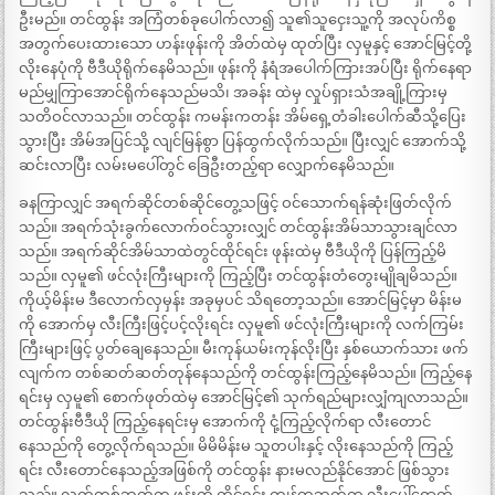
ဦးမည်။ တင်ထွန်း အကြံတစ်ခုပေါက်လာ၍ သူ၏သူငှေးသူ့ကို အလုပ်ကိစ္စ
အတွက်ပေးထားသော ဟန်းဖုန်းကို အိတ်ထဲမှ ထုတ်ပြီး လှမူနှင့် အောင်မြင့်တို့
လိုးနေပုံကို ဗီဒီယိုရိုက်နေမိသည်။ ဖုန်းကို နံရံအပေါက်ကြားအပ်ပြီး ရိုက်နေရာ
မည်မျှကြာအောင်ရိုက်နေသည်မသိ၊ အခန်း ထဲမှ လှုပ်ရှားသံအချို့ကြားမှ
သတိဝင်လာသည်။ တင်ထွန်း ကမန်းကတန်း အိမ်ရှေ့တံခါးပေါက်ဆီသို့ပြေး
သွားပြီး အိမ်အပြင်သို့ လျင်မြန်စွာ ပြန်ထွက်လိုက်သည်။ ပြီးလျှင် အောက်သို့
ဆင်းလာပြီး လမ်းမပေါ်တွင် ခြေဦးတည့်ရာ လျှောက်နေမိသည်။
ခနကြာလျှင် အရက်ဆိုင်တစ်ဆိုင်တွေ့သဖြင့် ဝင်သောက်ရန်ဆုံးဖြတ်လိုက်
သည်။ အရက်သုံးခွက်လောက်ဝင်သွားလျှင် တင်ထွန်းအိမ်သာသွားချင်လာ
သည်။ အရက်ဆိုင်အိမ်သာထဲတွင်ထိုင်ရင်း ဖုန်းထဲမှ ဗီဒီယိုကို ပြန်ကြည့်မိ
သည်။ လှမူ၏ ဖင်လုံးကြီးများကို ကြည့်ပြီး တင်ထွန်းတံတွေးမျိုချမိသည်။
ကိုယ့်မိန်းမ ဒီလောက်လှမှန်း အခုမှပင် သိရတော့သည်။ အောင်မြင့်မှာ မိန်းမ
ကို အောက်မှ လီးကြီးဖြင့်ပင့်လိုးရင်း လှမူ၏ ဖင်လုံးကြီးများကို လက်ကြမ်း
ကြီးများဖြင့် ပွတ်ချေနေသည်။ မီးကုန်ယမ်းကုန်လိုးပြီး နှစ်ယောက်သား ဖက်
လျက်က တစ်ဆတ်ဆတ်တုန်နေသည်ကို တင်ထွန်းကြည့်နေမိသည်။ ကြည့်နေ
ရင်းမှ လှမူ၏ စောက်ဖုတ်ထဲမှ အောင်မြင့်၏ သုက်ရည်များလျှံကျလာသည်။
တင်ထွန်းဗီဒီယို ကြည့်နေရင်းမှ အောက်ကို ငုံ့ကြည့်လိုက်ရာ လီးတောင်
နေသည်ကို တွေ့လိုက်ရသည်။ မိမိမိန်းမ သူတပါးနှင့် လိုးနေသည်ကို ကြည့်
ရင်း လီးတောင်နေသည့်အဖြစ်ကို တင်ထွန်း နားမလည်နိုင်အောင် ဖြစ်သွား
သည်။ လက်တစ်ဘက်က ဖုန်းကို ကိုင်ရင်း ကျန်တဘက်က လီးပေါ်ရောက်