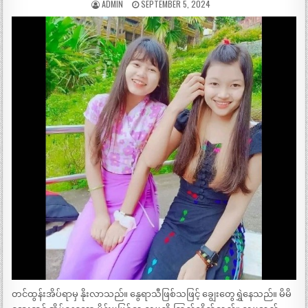
ADMIN
SEPTEMBER 5, 2024
တင်ထွန်းအိပ်ရာမှ နိုးလာသည်။ နွေရာသီဖြစ်သဖြင့် ချွေးတွေရွှဲနေသည်။ မိမိ