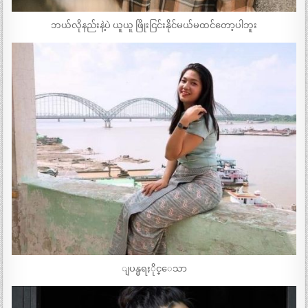
ဘယ်လိုနည်းနဲ့ပဲ ယူယူ ဖြိုးငြင်းနိုင်မယ်မထင်တော့ပါဘူး
ျပန္မရႏိုင္ေသာ