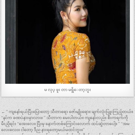
မ လုပ္ ဖူး တာ မရွိေတာ့ဘူး
Post
← ” ကျနော်ရယ်ပြီးပြောတော့ သီတာရော ဇော်မျိုးရော။ မျက်လုံးပြူးကြည့်တယ်။
navigation
“နင်က ခဏပဲနားမှာလား။ ” သီတာက မေးပါတယ်။ ကျနော်လည်း စီးကရက်ကို
မီးညှိရင်း “အေးလေ။ ပြီးမှ နောက်တစ်ကြောင်းလောက် ထပ်ဆွဲတာပေါ့။ ” “အမ
လေးလေး။ ငါတော့ ဒီည နားရတော့မယ်မထင်ဘူး။”