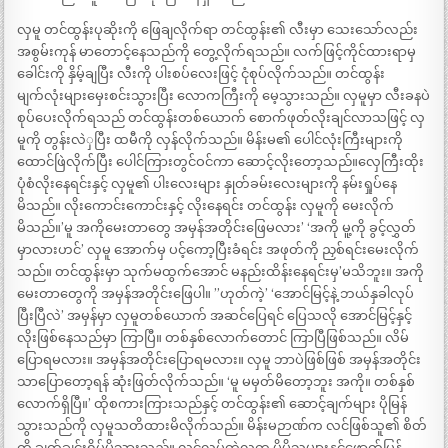
လှမူ တင်ထွန်းပုဆိုးကို ဖြေချလိုက်ရာ တင်ထွန်း၏ လီးမှာ သေးသော်လည်း
အစွမ်းကုန် မာတောင့်နေသည်ကို တွေ့လိုက်ရသည်။ လက်ဖြင့်ကိုင်ထားရာမှ
ခေါင်းကို နှိမ့်ချပြီး လီးကို ပါးစပ်လေးဖြင့် ငုံစုပ်လိုက်သည်။ တင်ထွန်း
မျက်လုံးများမှေးစင်းသွားပြီး လောကကြီးကို မေ့သွားသည်။ လှမူမှာ လီးခနပဲ
စုပ်ပေးလိုက်ရသည် တင်ထွန်းတစ်ယောက် စောက်ဖုတ်လိုးချင်လာသဖြင့် လှ
မူကို တွန်းလဲှပြီး ထမီကို လှန်လိုက်သည်။ မိန်းမ၏ ပေါင်လုံးကြီးများကို
ထောင်ဖြဲလိုက်ပြီး ပေါင်ကြားတွင်ဝင်ကာ ဆောင့်လိုးတော့သည်။လှေကြီးထိုး
ပုံစံလိုးနေရင်းနှင့် လှမူ၏ ပါးလေးများ နှုတ်ခမ်းလေးများကို နမ်းရှုပ်နေ
မိသည်။ လိုးကောင်းကောင်းနှင့် လိုးနေရင်း တင်ထွန်း လှမူကို မေးလိုက်
မိသည်။’မူ အကိုမေးတာတွေ အမှန်အတိုင်းဖြေမလား’ ‘အကို မူ့ကို ခွင့်လွှတ်
မှာလားဟင်’ လှမူ အောက်မှ ပင့်ကော့ပြီးခံရင်း အဖုတ်ကို ညှစ်ရင်းမေးလိုက်
သည်။ တင်ထွန်းမှာ သုက်မထွက်အောင် မနည်းထိန်းနေရင်းမှ’မသိဘူး။ အကို
မေးတာတွေကို အမှန်အတိုင်းဖြေပါ။ ”ဟုတ်ကဲ့’ ‘အောင်မြင့်နဲ့ ဘယ်နှခါလုပ်
ပြီးပြီလဲ’ အမှန်မှာ လှမူတစ်ယောက် အဆင်ပြေရင် ပြေသလို အောင်မြင့်နှင့်
လိုးဖြစ်နေသည်မှာ ကြာပြီ။ တစ်နှစ်လောက်တောင် ကြာပြီဖြစ်သည်။ လိမ်
ပြောရမလား။ အမှန်အတိုင်းပြောရမလား။ လှမူ ဘာပဲဖြစ်ဖြစ် အမှန်အတိုင်း
သာပြောတော့ရန် ဆုံးဖြတ်လိုက်သည်။ ‘မူ မမှတ်မိတော့ဘူး အကို။ တစ်နှစ်
လောက်ရှိပြီ။’ ထိုစကားကြားသည်နှင့် တင်ထွန်း၏ ဆောင့်ချက်များ ပိုမြန်
သွားသည်ကို လှမူသတိထားမိလိုက်သည်။ မိန်းမဉာဏ်က လင်ဖြစ်သူ၏ စိတ်
ကို ချက်ချင်းရိပ်မိသွားသည်။ လင်လုပ်တဲ့လူက မိမိသူများနှင့်ဖောက်ပြန်