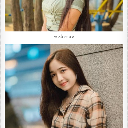
အ ငမ် း မ ရ