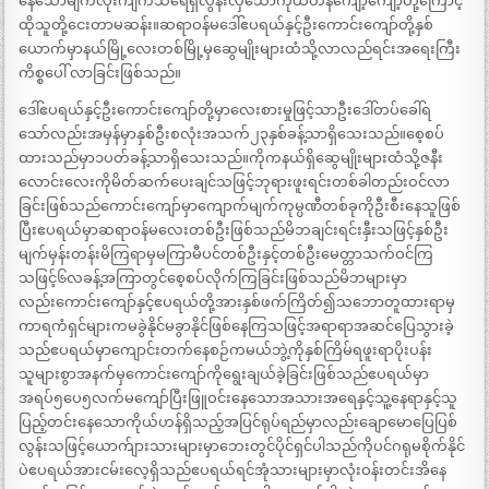
နေသောမျက်လုံးကျက်သရေရှိလွန်းလှသောကိုယ်ဟန်ကျော့ကျော့တို့ကြောင့်
ထိုသူတို့ငေးတာမဆန်း။ဆရာဝန်မဒေါ်ဧပရယ်နှင့်ဦးကောင်းကျော်တို့နှစ်
ယောက်မှာနယ်မြို့လေးတစ်မြို့မှဆွေမျိုးများထံသို့လာလည်ရင်းအရေးကြီး
ကိစ္စပေါ် လာခြင်းဖြစ်သည်။
ဒေါ်ဧပရယ်နှင့်ဦးကောင်းကျော်တို့မှာလေးစားမှုဖြင့်သာဦးဒေါ်တပ်ခေါ်ရ
သော်လည်းအမှန်မှာနှစ်ဦးစလုံးအသက်၂၃နှစ်ခန့်သာရှိသေးသည်။စေ့စပ်
ထားသည်မှာ၁ပတ်ခန့်သာရှိသေးသည်။ကိုကနယ်ရှိဆွေမျိုးများထံသို့ဇနီး
လောင်းလေးကိုမိတ်ဆက်ပေးချင်သဖြင့်ဘုရားဖူးရင်းတစ်ခါတည်းဝင်လာ
ခြင်းဖြစ်သည်ကောင်းကျော်မှာကျောက်မျက်ကုမ္ပဏီတစ်ခုကိုဦးစီးနေသူဖြစ်
ပြီးဧပရယ်မှာဆရာဝန်မလေးတစ်ဦးဖြစ်သည်မိဘချင်းရင်းနှီးသဖြင့်နှစ်ဦး
မျက်မှန်းတန်းမိကြရာမှမကြာမီပင်တစ်ဦးနှင့်တစ်ဦးမေတ္တာသက်ဝင်ကြ
သဖြင့်၆လခန့်အကြာတွင်စေ့စပ်လိုက်ကြခြင်းဖြစ်သည်မိဘများမှာ
လည်းကောင်းကျော်နှင့်ဧပရယ်တို့အားနှစ်ဖက်ကြိတ်၍သဘောတူထားရာမှ
ကာရကံရှင်များကမခွဲနိုင်မခွာနိုင်ဖြစ်နေကြသဖြင့်အရာရာအဆင်ပြေသွားခဲ့
သည်ဧပရယ်မှာကျောင်းတက်နေစဉ်ကမယ်ဘွဲ့ကိုနှစ်ကြိမ်ရဖူးရာပိုးပန်း
သူများစွာအနက်မှကောင်းကျော်ကိုရွေးချယ်ခဲ့ခြင်းဖြစ်သည်ဧပရယ်မှာ
အရပ်၅ပေ၅လက်မကျော်ပြီးဖြူဝင်းနေသောအသားအရေနှင့်သူ့နေရာနှင့်သူ
ပြည့်တင်းနေသောကိုယ်ဟန်ရှိသည့်အပြင်ရုပ်ရည်မှာလည်းချောမောပြေပြစ်
လွန်းသဖြင့်ယောက်ျားသားများမှာဘေးတွင်ပိုင်ရှင်ပါသည်ကိုပင်ဂရုမစိုက်နိုင်
ပဲဧပရယ်အားငမ်းလေ့ရှိသည်ဧပရယ်ရင်အုံသားများမှာလုံးဝန်းတင်းအိနေ