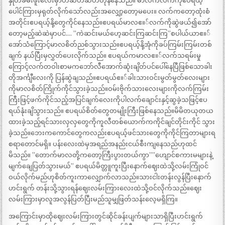
နှုတ်ခမ်းဖူးလေးမှာတဆတ်ဆတ်တုန်နေသည်။ မာလကလက်ကိုဧပရယ့်
ပေါင်ကြားမှရုတ်လိုက်သော်လည်းအလျှော့တော့မပေး။ လက်ကတော့ထုံးစံ
အတိုင်းဧပရယ့်နို့တွေကိုင်နေသည်။ဧပရယ်မာလဧ။်လက်ကိုဆွဲဖယ်၍အော်
တော့မည့်ဆဲဆဲမှာပင်…. ”ကဲဆင်းမယ်ဟေ့ဆင်းကြဆင်းကြ”စပါယ်ယာဧ။်
အော်သံကြောင့်မာလစိတ်ညစ်သွားသည်။ဧပရယ့်နို့အုံကိုခပ်ကြမ်းကြမ်းတစ်
ချက် နယ်ပြီးမှလွှတ်ပေးလိုက်သည်။ ဧပရယ်ကမာလဧ။်လက်သရမ်းမှု
ကြောင့်လက်တဝါးစာမကဘော်လီအောက်ဆုံးချိတ်ပင်ပေါ်နေပြီဖြစ်သောခါး
တိုအင်္ကျီလေးကို ပြန်ဆွဲချသည်။ဧပရယ်ဧ။်ခါးသားဝင်းမွတ်မွတ်လေးများ
ကိုမာလစိတ်ကြိုက်ကိုင်သွားခဲ့သည်။ဝမ်းဗိုက်သားလေးများကိုလက်ကြမ်း
ကြီးဖြင့်ဖက်ကိုင်သည့်အပြင်ချက်လေးကိုပါလက်ချောင်းနှင့်ဆွခဲ့သဖြင့်ဧပ
ရယ်နုံးချိသွားသည်။ ဧပရယ်စိတ်တွေတမျိုးကြီးဖြစ်နေသည်။မိမိတယုတယ
ထားခဲ့သည့်ရင်သားလှလှတွေကိုကူလီတစ်ယောက်ကကိုင်ချင်တိုင်းကိုင် သွား
ခဲ့သည်။ဘေးကကောင်တွေကလည်းဧပရယ့်ဖင်သားတွေကိုကိုင်ကြတာများရ
စရာတောင်မရှိ။ ပန်းလေးထဲမှအရည်အနည်းငယ်စီးကျနေသည်ဟုထင်
မိသည်။ ”တောက်မာလတို့ကတော့ကြီးပွားတယ်ကွာ””ဟျောင်စကားမများနဲ့
မျက်ချေပြတ်သွားမယ်” ဧပရယ်မိတ္တူကူးပြီးနောက်ဈေးထဲသို့လမ်းကြုံဝင်
ဝယ်လိုက်မည်ဟုစိတ်ကူးကာလျှောက်လာသည်။သားငါးတန်းလွန်ပြီးနောက်
ဟင်းရွက် တန်းသို့သွားရန်ဈေးလမ်းကြားလေးထဲသို့ဝင်လိုက်သည်။ဈေး
လမ်းကြားမှာလူအလွန်ပြတ်ပြီးမည်သူမျှဖြတ်သန်းလေ့မရှိကြ။
အကြောင်းမှာထိုဈေးလမ်းကြားတွင်ဆိုင်ခန်းပျက်များသာရှိပြီးဟင်းရွက်