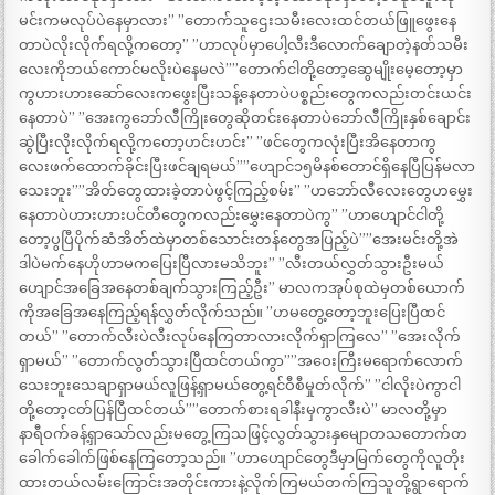
မင်းကမလုပ်ပဲနေမှာလား” ”တောက်သူဌေးသမီးလေးထင်တယ်ဖြူဖွေးနေ
တာပဲလိုးလိုက်ရလို့ကတော့” ”ဟာလုပ်မှာပေါ့လီးဒီလောက်ချောတဲ့နတ်သမီး
လေးကိုဘယ်ကောင်မလိုးပဲနေမလဲ””တောက်ငါတို့တော့ဆွေမျိုးမေ့တော့မှာ
ကွဟားဟားဆော်လေးကဖွေးပြီးသန့်နေတာပဲပစ္စည်းတွေကလည်းတင်းယင်း
နေတာပဲ” ”အေးကွဘော်လီကြိုးတွေဆိုတင်းနေတာပဲဘော်လီကြိုးနှစ်ချောင်း
ဆွဲပြီးလိုးလိုက်ရလို့ကတော့ဟင်းဟင်း” ”ဖင်တွေကလုံးပြီးအိနေတာကွ
လေးဖက်ထောက်ခိုင်းပြီးဖင်ချရမယ်””ဟျောင်၁၅မိနစ်တောင်ရှိနေပြီပြန်မလာ
သေးဘူး””အိတ်တွေထားခဲ့တာပဲဖွင့်ကြည့်စမ်း” ”ဟဘော်လီလေးတွေဟမွှေး
နေတာပဲဟားဟားပင်တီတွေကလည်းမွှေးနေတာပဲကွ” ”ဟာဟျောင်ငါတို့
တော့ပွပြီပိုက်ဆံအိတ်ထဲမှာတစ်သောင်းတန်တွေအပြည့်ပဲ””အေးမင်းတို့အဲ
ဒါပဲမက်နေဟိုဟာမကပြေးပြီလားမသိဘူး” ”လီးတယ်လွှတ်သွားဦးမယ်
ဟျောင်အခြေအနေတစ်ချက်သွားကြည့်ဦး” မာလကအုပ်စုထဲမှတစ်ယောက်
ကိုအခြေအနေကြည့်ရန်လွှတ်လိုက်သည်။ ”ဟမတွေ့တော့ဘူးပြေးပြီထင်
တယ်” ”တောက်လီးပဲလီးလုပ်နေကြတာလားလိုက်ရှာကြလေ” ”အေးလိုက်
ရှာမယ်” ”တောက်လွတ်သွားပြီထင်တယ်ကွာ””အဝေးကြီးမရောက်လောက်
သေးဘူးသေချာရှာမယ်လူဖြန့်ရှာမယ်တွေ့ရင်ဝီစီမှုတ်လိုက်” ”ငါလိုးပဲကွာငါ
တို့တော့ငတ်ပြန်ပြီထင်တယ်””တောက်စားရခါနီးမှကွာလီးပဲ” မာလတို့မှာ
နာရီဝက်ခန့်ရှာသော်လည်းမတွေ့ကြသဖြင့်လွတ်သွားနှမျောတသတောက်တ
ခေါက်ခေါက်ဖြစ်နေကြတော့သည်။ ”ဟာဟျောင်တွေဒီမှာမြက်တွေကိုလူတိုး
ထားတယ်လမ်းကြောင်းအတိုင်းကားနဲ့လိုက်ကြမယ်တက်ကြသူတို့ရွာရောက်