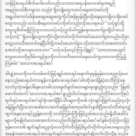
သဖြင့်ဧပရယ်စိတ်မပါသော်လည်းသဘာဝအရပန်းလေးထဲမှအရည်
အနည်းငယ်စီးကျလာ သည်။”ရှိးးးနို့တွေကတင်းနေတာပဲမင်းလို
အရွယ်ကောင်းမိန်းမချောချောတွေကိုငါအမြဲမှန်းပြီးလိုးနေရတာရှိးးးအိုးးဖင်
တွေကလည်း တင်းအိနေတာပဲမင်းကိုဖင်လည်းလိုးပေးရမယ်””ဟင့်ရှင်တို့
တွေလူစိတ်မရှိကြဘူးလားဟင့်ဟင့်လွှတ်ပါကျွန်မမှာယောက်ျားရှိပါ တယ်
ဟင့်ဟင့်””ရှိးးးးနို့တွေကကိုင်လို့ကောင်းလိုက်တာမင်းယောက်ျားလည်းဟိုမှာ
တွေ့လားလီးတောင်နေပြီငါတို့ကမင်းယောက်ျား လိုးတာထက်၁၀ဆကောင်း
အောင်လိုးပေးမှာဟားဟား””ဟင့်ဟင့်မလုပ်ကြပါနဲ့ရှင်” ”ဟားဟားဟျောင်
တွေမယားကိုမုဒိမ်းကျင့်မှာကိုလင်ကလီးတောင်နေတယ်ကွဟားဟားကြည့်
ကြစမ်း” မာလကဧပရယ်ဧ။်
ခါးနွဲ့လေးကိုလက်တစ်ဖက်ဖြင့်ချုပ်ထားရင်းနောက်မှမှန်မှန်လေးညှောင့်ပေး
နေသည်။ဧပရယ်ကားရုန်းကန်ဆဲ။ ဧပရယ်ဧ။်ခါးတိုအင်္ကျီနှင့်ထဘီကြားမှ
လက်၄လုံးခန့်ပေါ်နေသောခါးသားမွတ်မွတ်လေးများမှာနူးညံ့လှသည်။ ”ဖြုတ်
ဖောက်ဖောက်”မာလကဧပရယ်ဧ။်နူးညံ့ဝါဝင်းနေသောလည်တိုင်လေးကိုစုပ်
ရက်ရင်းဧပရယ်ဧ။်ရင်ဖုံးအင်္ကျီနှိပ်သီးများကိုတစ် လုံးချင်းဖြုတ်သည်။၃လုံး
ခန့်ဖြုတ်ပြီးသောအခါမာလဆက်မဖြုတ်တော့။ဝါဝင်းနုအိပြီးဘော်လီထဲမှလျှံ
ထွက်နေသောရင်ညွှန့်လေးကို လက်ကြမ်းကြီးဖြင့်ပွတ်ပေးသည်။နို့သီးခေါင်း
များကိုမနှိုက်သေး။အောက်ကလည်းလီးဖြင့်ဧပရယ်ဧ။်ဖင်နှစ်လုံးကြားသို့ပုံ
မှန်လေးတစ် ချက်ချင်းညှောင့်ပေးလိုက်လီးဖြင့်ဖိပွတ်လိုက်လုပ်ပေးနေသည်။
အမှန်ကမာလဧပရယ်အားချက်ချင်းအဝတ်များချွတ်၍တက်လိုးလို့ရ သည်။