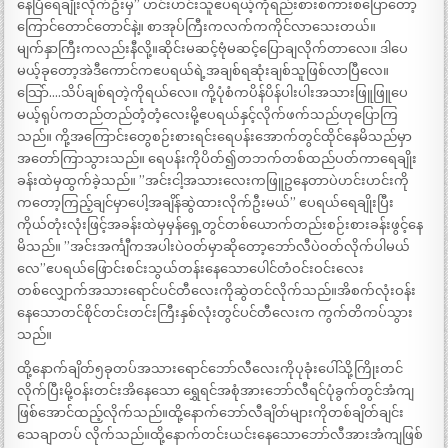
နေပြီရေချိုးလိုက်ဦးမှ” ဟင်းဟင်းသူဧပရယ့်ကိုရည်းစားစကားစပြောတော့
ကြောင်တောင်တောင်နဲ့။ စာအုပ်ကြီးကလက်ကကိုင်လာသေးတယ်။
မျက်နှာကြီးကလည်းနီလို့။ဆိုင်းမဆင့်ဗုံမဆင့်ပြောချလိုက်တာလေ။ ဒါပေ
မယ့်ခုတော့အဲဒီကောင်ကဧပရယ်ရဲ့အချစ်ရဆုံးချစ်သူဖြစ်လာပြီလေ။
သြော်….သိပ်ချစ်ရတဲ့ကိုရယ်လေ။ ကို့ပုံစံကပိန်ပိန်ပါးပါးအသားဖြူဖြူပေ
မယ့်ရုပ်ကတည်တည်တံ့တံ့လေးမို့ဧပရယ်နှင့်လိုက်ဖက်သည်ဟုပြောကြ
သည်။ ကို့အကြောင်းတွေစဉ်းစားရင်းရေပန်းအောက်တွင်ထိုင်နေမိသည်မှာ
အတော်ကြာသွားသည်။ ရေပန်းကိုပိတ်၍တဘက်တစ်ထည်ပတ်ကာရေချိုး
ခန်းထဲမှထွက်ခဲ့သည်။ ”အင်းငါ့အသားလေးကဖြူဥနေတာပဲဟင်းဟင်းကို
ကတော့ကြည့်ချင်မှာပေါ့အချိန်ဆွဲထားလိုက်ဦးမယ်” ဧပရယ်ရေချိုးပြီး
ကိုယ်တုံးလုံးဖြင့်အခန်းထဲမှမှန်ရှေ့တွင်တစ်ယောက်တည်းစဉ်းစားခန်းဖွင့်နေ
မိသည်။ ”အင်းအင်္ကျီကအပါးပဲဝတ်မှာဆိုတော့ဘော်လီပဲဝတ်လိုက်ပါမယ်
လေ”ဧပရယ်ဖြောင်းစင်းသွယ်တန်းနေသောပေါင်တံဝင်းဝင်းလေး
တစ်လျှောက်အသားရောင်ပင်တီလေးကိုဆွဲတင်လိုက်သည်။အိစက်လုံးဝန်း
နေသောတင်စိုင်တင်းတင်းကြီးနှစ်လုံးတွင်ပင်တီလေးက ကွက်တိကပ်သွား
သည်။
ထို့နောက်ချိတ်၅ခုတပ်အသားရောင်ဘော်လီလေးကိုပုခုံးပေါ်သို့ကြိုးတင်
လိုက်ပြီးမို့ဝန်းတင်းအိနေသော ရွှေရင်အစုံအားဘော်လီရင်ပုံခွက်တွင်အံကျ
ဖြစ်အောင်ထည့်လိုက်သည်။ထို့နောက်ဘော်လီချိတ်များကိုတစ်ချိတ်ချင်း
သေချာတပ် လိုက်သည်။ထို့နောက်တင်းယင်းနေသောဘော်လီအားအံကျဖြစ်