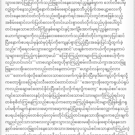
သွားအောင့်ပြုပြင်လိုက်သည်ဖြူဝင်းနေသောရင်ညွှန့်နှစ်မွှာက ဘော်လီပေါ်မှ
လျှံထွက်နေသည်။ထို့နောက်အစိမ်းရောင်နုနုထဘီပွင့်ရိုက်အပျော့လေးကို
တင်းနေအောင်ဝတ်လိုက်သည်။ထို့နောက်ရင်အပေါ်ပိုင်းတွင်ဇာစဖြစ်သည့်
အစိမ်းရောင်လက်ပြတ်လေးကိုတင်းယင်းစွာဝတ်လိုက်သည်ပုခုံးပေါ်တွင်
တင်းနေသောဘော်လီကြိုးနှစ်ချောင်းနှင့်အင်္ကျီအောက်မှရင်ညွှန့်လေးမှာ
ယောက်ျားများကိုလည်ပြန်ငေးစေလောက်သည်စိတ်တိုင်းကျအလှပြင်ဆင်
ပြီးနောက်ဧပရယ်မှန်ထဲမှပုံရိပ်ကိုကျေနပ်စွာကြည့်ပြီးအခန်းပြင်သို့ထွက်ခဲ့
သည်။”ကိုရေလမ်းသွားလျှောက်ရအောင်”ဟချစ်ကတကယ်ကိုလှနေတာပဲ
သူများတွေကြည့်ကုန်တော့မယ်””သြော်ကြည့်တာများကြည့်ပစေပေါ့ကိုက
လည်းဟင်းဟင်း””ဟာဟျောင်တွေဟိုမှာကြည့်စမ်းလီးတယ်ကွာအသားဖြူ
ဖြူလေးအိုးလေးကလည်းတင်းနေတာပဲကွာ””ဟျောင်လန်းလှချည်လား
ဟ””တောက်အဲ့လိုဆော်လေးသာလေးဖက်ကုန်းခိုင်းပြီးမုဒိမ်းကျင့်လိုက်ရလို့
ကတော့ရှိးးးပြောရင်းလီးတောင်တောင်တယ်” ”အေးကွာအိုးတွေကရှယ်ပဲရုပ်
ကလည်းချောဖင်ထောင်ခိုင်းပြီးဖင်လိုးလိုက်ရလို့ကတော့” ဧပရယ်ဧ။်သေး
ကျင်သောခါးလေးနှင့်လုံးဝန်းပြည့်ဖောင်းသောဖင်သားများကိုကြည့်ရင်းလူ
တစ်စုစိတ်ကြွနေကြသည်ဧပရယ်ကတော့အကြည့်ခံရပေါင်းများပြီဖြစ်၍ဂရု
ပင်မစိုက်မျက်နှာလေးမော့ကာမော့ကာနှင့်ပြုံးရယ်ရင်းလမ်းလျှောက်နေသည်
ဧပရယ်ခြေလှမ်းတစ်လှမ်းလှမ်းတိုင်းပြည့်တင်းနေသောအိုးများကစည်းချက်
ကျညင်ညင်သာသာလေးလှုပ်ရှားသွားသည်ဆေးမဆိုးပဲပန်းရောင်ရဲနေသော
နှုတ်ခမ်းလေးဖြူဝင်းနေသောအသားအရေလှပသွယ်စင်းသောနှာတံကြည်လဲ့