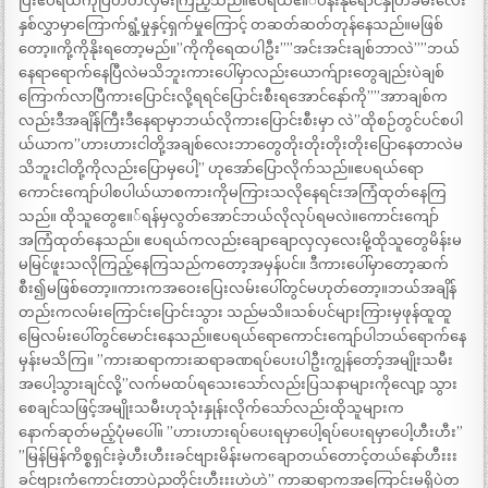
ပြီးဧပရယ်ကိုပြီတီတီလှမ်းကြည့်သည်။ဧပရယ်ဧ။်ပန်းနုရောင်နှုတ်ခမ်းလေး
နှစ်လွှာမှာကြောက်ရွံ့မှုနှင့်ရှက်မှုကြောင့် တဆတ်ဆတ်တုန်နေသည်။မဖြစ်
တော့။ကို့ကိုနိုးရတော့မည်။”ကိုကိုရေထပါဦး””အင်းအင်းချစ်ဘာလဲ””ဘယ်
နေရာရောက်နေပြီလဲမသိဘူးကားပေါ်မှာလည်းယောက်ျားတွေချည်းပဲချစ်
ကြောက်လာပြီကားပြောင်းလို့ရရင်ပြောင်းစီးရအောင်နော်ကို””အာာချစ်က
လည်းဒီအချိန်ကြီးဒီနေရာမှာဘယ်လိုကားပြောင်းစီးမှာ လဲ”ထိုစဉ်တွင်ပင်စပါ
ယ်ယာက”ဟားဟားငါတို့အချစ်လေးဘာတွေတိုးတိုးတိုးတိုးပြောနေတာလဲမ
သိဘူးငါတို့ကိုလည်းပြောမှပေါ့” ဟုအော်ပြောလိုက်သည်။ဧပရယ်ရော
ကောင်းကျော်ပါစပါယ်ယာစကားကိုမကြားသလိုနေရင်းအကြံထုတ်နေကြ
သည်။ ထိုသူတွေဧ။်ရန်မှလွတ်အောင်ဘယ်လိုလုပ်ရမလဲ။ကောင်းကျော်
အကြံထုတ်နေသည်။ ဧပရယ်ကလည်းချောချောလှလှလေးမို့ထိုသူတွေမိန်းမ
မမြင်ဖူးသလိုကြည့်နေကြသည်ကတော့အမှန်ပင်။ ဒီကားပေါ်မှာတော့ဆက်
စီး၍မဖြစ်တော့။ကားကအဝေးပြေးလမ်းပေါ်တွင်မဟုတ်တော့။ဘယ်အချိန်
တည်းကလမ်းကြောင်းပြောင်းသွား သည်မသိ။သစ်ပင်များကြားမှဖုန်ထူထူ
မြေလမ်းပေါ်တွင်မောင်းနေသည်။ဧပရယ်ရောကောင်းကျော်ပါဘယ်ရောက်နေ
မှန်းမသိကြ။ ”ကားဆရာကားဆရာခဏရပ်ပေးပါဦးကျွန်တော့်အမျိုးသမီး
အပေါ့သွားချင်လို့”လက်မထပ်ရသေးသော်လည်းပြသနာများကိုလျော့ သွား
စေချင်သဖြင့်အမျိုးသမီးဟုသုံးနှုန်းလိုက်သော်လည်းထိုသူများက
နောက်ဆုတ်မည့်ပုံမပေါ်။ ”ဟားဟားရပ်ပေးရမှာပေါ့ရပ်ပေးရမှာပေါ့ဟီးဟီး”
”မြန်မြန်ကိစ္စရှင်းခဲ့ဟီးဟီးးခင်ဗျားမိန်းမကချောတယ်တောင့်တယ်နော်ဟီးးး
ခင်ဗျားကံကောင်းတာပဲညတိုင်းဟီးးးဟဲဟဲ” ကာဆရာကအကြောင်းမရှိပဲတ