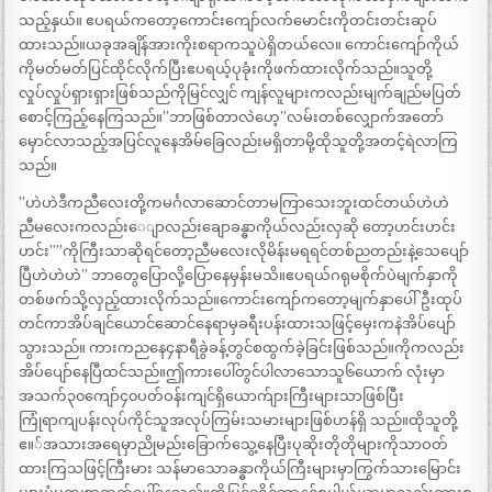
သည့်နှယ်။ ဧပရယ်ကတော့ကောင်းကျော်လက်မောင်းကိုတင်းတင်းဆုပ်
ထားသည်။ယခုအချိန်အားကိုးစရာကသူပဲရှိတယ်လေ။ ကောင်းကျော်ကိုယ်
ကိုမတ်မတ်ပြင်ထိုင်လိုက်ပြီးဧပရယ့်ပုခုံးကိုဖက်ထားလိုက်သည်။သူတို့
လှုပ်လှုပ်ရှားရှားဖြစ်သည်ကိုမြင်လျှင် ကျန်လူများကလည်းမျက်ချည်မပြတ်
စောင့်ကြည့်နေကြသည်။”ဘာဖြစ်တာလဲဟေ့”လမ်းတစ်လျှောက်အတော်
မှောင်လာသည့်အပြင်လူနေအိမ်ခြေလည်းမရှိတာမို့ထိုသူတို့အတင့်ရဲလာကြ
သည်။
”ဟဲဟဲဒီကညီလေးတို့ကမင်္ဂလာဆောင်တာမကြာသေးဘူးထင်တယ်ဟဲဟဲ
ညီမလေးကလည်းေျာလည်းချောခန္ဓာကိုယ်လည်းလှဆို တော့ဟင်းဟင်း
ဟင်း””ကိုကြီးသာဆိုရင်တော့ညီမလေးလိုမိန်းမရရင်တစ်ညတည်းနဲ့သေပျော်
ပြီဟဲဟဲဟဲ” ဘာတွေပြောလို့ပြောနေမှန်းမသိ။ဧပရယ်ဂရုမစိုက်ပဲမျက်နှာကို
တစ်ဖက်သို့လှည့်ထားလိုက်သည်။ကောင်းကျော်ကတော့မျက်နှာပေါ်ဦးထုပ်
တင်ကာအိပ်ချင်ယောင်ဆောင်နေရာမှခရီးပန်းထားသဖြင့်မှေးကနဲအိပ်ပျော်
သွားသည်။ ကားကညနေ၄နာရီခွဲခန့်တွင်စထွက်ခဲ့ခြင်းဖြစ်သည်။ကိုကလည်း
အိပ်ပျော်နေပြီထင်သည်။ဤကားပေါ်တွင်ပါလာသောသူ၆ယောက် လုံးမှာ
အသက်၃၀ကျော်၄၀ပတ်ဝန်းကျင်ရှိယောက်ျားကြီးများသာဖြစ်ပြီး
ကြုံရာကျပန်းလုပ်ကိုင်သူအလုပ်ကြမ်းသမားများဖြစ်ဟန်ရှိ သည်။ထိုသူတို့
ဧ။်အသားအရေမှာညိုမည်းခြောက်သွေ့နေပြီးပုဆိုးတိုတိုများကိုသာဝတ်
ထားကြသဖြင့်ကြီးမား သန်မာသောခန္ဓာကိုယ်ကြီးများမှာကြွက်သားမြောင်း