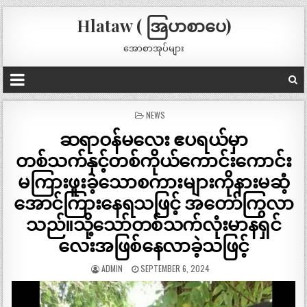
Hlataw ( အြပာစာပေ)
အောစာအုပ်များ
POSTED
NEWS
IN
ဆရာဝန်မလေး ဧပရယ်မှာ
တစ်သက်နှင့်တစ်ကိုယ်ကောင်းကောင်း
မကြားဖူးခဲ့သောစကားများကိုနားမဆံ့
အောင်ကြားနေရသဖြင့် အတော်ကြွလာ
သည်။သို့သော်တစ်သက်လုံးမာနရှင်
လေးအဖြစ်နေလာခဲ့သဖြင့်
ADMIN
SEPTEMBER 6, 2024