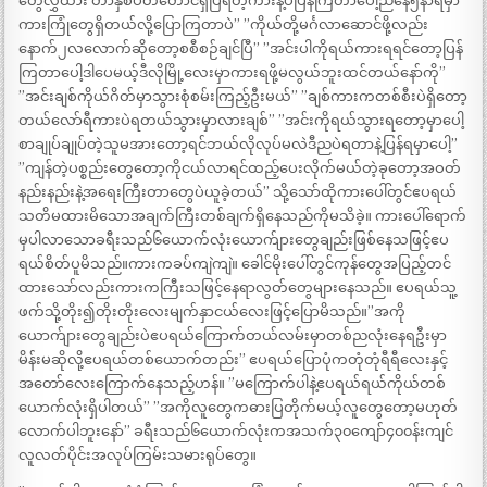
တွေလွှဲထား တာနှစ်ပတ်တောင်ရှိပြီရတဲ့ကားနဲ့ပဲပြန်ကြတာပေါ့ညနေ၅နာရီမှာ
ကားကြုံတွေရှိတယ်လို့ပြောကြတာပဲ” ”ကိုယ်တို့မင်္ဂလာဆောင်ဖို့လည်း
နောက်၂လလောက်ဆိုတော့စစီစဉ်ချင်ပြီ” ”အင်းပါကိုရယ်ကားရရင်တော့ပြန်
ကြတာပေါ့ဒါပေမယ့်ဒီလိုမြို့လေးမှာကားရဖို့မလွယ်ဘူးထင်တယ်နော်ကို”
”အင်းချစ်ကိုယ်ဂိတ်မှာသွားစုံစမ်းကြည့်ဦးမယ်” ”ချစ်ကားကတစ်စီးပဲရှိတော့
တယ်လော်ရီကားပဲရတယ်သွားမှာလားချစ်” ”အင်းကိုရယ်သွားရတော့မှာပေါ့
စာချုပ်ချုပ်တဲ့သူမအားတော့ရင်ဘယ်လိုလုပ်မလဲဒီညပဲရတာနဲ့ပြန်ရမှာပေါ့”
”ကျန်တဲ့ပစ္စည်းတွေတော့ကိုငယ်လာရင်ထည့်ပေးလိုက်မယ်တဲ့ခုတော့အဝတ်
နည်းနည်းနဲ့အရေးကြီးတာတွေပဲယူခဲ့တယ်” သို့သော်ထိုကားပေါ်တွင်ဧပရယ်
သတိမထားမိသောအချက်ကြီးတစ်ချက်ရှိနေသည်ကိုမသိခဲ့။ ကားပေါ်ရောက်
မှပါလာသောခရီးသည်၆ယောက်လုံးယောက်ျားတွေချည်းဖြစ်နေသဖြင့်ဧပ
ရယ်စိတ်ပူမိသည်။ကားကခပ်ကျဲကျဲ။ ခေါင်မိုးပေါ်တွင်ကုန်တွေအပြည့်တင်
ထားသော်လည်းကားကကြီးသဖြင့်နေရာလွတ်တွေများနေသည်။ ဧပရယ်သူ့
ဖက်သို့တိုး၍တိုးတိုးလေးမျက်နှာငယ်လေးဖြင့်ပြောမိသည်။”အကို
ယောက်ျားတွေချည်းပဲဧပရယ်ကြောက်တယ်လမ်းမှာတစ်ညလုံးနေရဦးမှာ
မိန်းမဆိုလို့ဧပရယ်တစ်ယောက်တည်း” ဧပရယ်ပြောပုံကတုံတုံရီရီလေးနှင့်
အတော်လေးကြောက်နေသည့်ဟန်။ ”မကြောက်ပါနဲ့ဧပရယ်ရယ်ကိုယ်တစ်
ယောက်လုံးရှိပါတယ်” ”အကိုလူတွေကဓားပြတိုက်မယ့်လူတွေတော့မဟုတ်
လောက်ပါဘူးနော်” ခရီးသည်၆ယောက်လုံးကအသက်၃၀ကျော်၄၀၀န်းကျင်
လူလတ်ပိုင်းအလုပ်ကြမ်းသမားရုပ်တွေ။