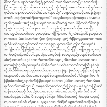
နိုင်သည်။”ဟျောင်ဟိုမှာငါတို့ရဲ့နတ်သမီးအကိတ်လေးလာပြီ””တောက်အိုး
ကြီးတွေကလုံးပြီးတင်းနေတာပဲကွာလိုးလိုက်ရလို့ကတော့”မာလတို့အုပ်စုဧပ
ရယ်အားနောက်ယောင်ခံလိုက်လာကြသည်။”ဟျောင်သူ့အဆင့်အတန်းနဲ့ဈေး
ကားစီးမလို့တဲ့ကွာငါတို့တော့ပွတာပဲ””ဟျောင်တွေအခွင့်အရေးရရင်လက်မ
လွတ်ဘူးနော်””မလွဲစေနဲ့”ဧပရယ်ကားပေါ်တက်၍အလယ်ရှိလက်ကိုင်တန်း
ကိုဆွဲထားရာလုံးတင်းနေသောတင်သားနှစ်လုံးမှာနောက်သို့ကော့နေပြီး
သေးသွယ်သောခါးလေးမှာလည်းအင်္ကျီကြားမှလက်၂လုံးခန့်ပေါ်နေသည်။မာ
လကဧပရယ်ဧ။်နောက်တည့်တည့်တွင်နေရာယူလိုက်ပြီးကျန်၄ယောက်ကဧပ
ရယ်ဧ်ပတ်လည်တွင်ဘာသိဘာသာနေရာယူထားလိုက်ကြသည်ဧပရယ်ဧ်
အင်္ကျီမှာခါးတိုဖြစ်၍ခါးပတ်ပတ်လည်ပေါ်နေသည့်အပြင်အချို့နေရာများတွင်
လက်၄လုံးခန့်အထိပေါ်နေသည်မာလလုပ်ငန်းစတော့သည်ဧပရယ်ဧ်တင်သား
နှစ်လုံးအားလီးဖြင့်ဖိထောက်ထားလိုက်သည်ပုဆိုးတစ်ထပ်သာဝတ်ထား
သောကြောင့်လီးမှာဧပရယ်ဧ။်အိစက်တင်းယင်းသောတင်သားကြီးနှစ်လုံး
ကိုထိထိမိမိခံစားရသည်ဧပရယ်ကတော့ချွေးနံ့များနံစော်လှသဖြင့်အာရုံများ
နေရာသတိမထားမိမာလကဧပရယ်ဧ်ကျောပေါ်မှဘော်လီချိတ်များကိုလက်
ဖြင့်စမ်းသပ်ထို့နောက်လီးဖြင့်ဧပရယ်ဧ်ဖင်အားပိုမိုဖိကပ်ထားလိုက်သည်ဧပ
ရယ်သတိထားမိသွားပြီးအနေခက်လှသော်လည်းပြသနာမဖြစ်ချင်သဖြင့်မသိ
ဟန်ဆောင်နေလိုက်သည်မာလကတော့ကမ်းတက်လာပြီပုဆိုးကိုလီးပေါ်
အောင်လှန်တင်လိုက်ပြီးဧပရယ့်ဖင်ကြားကိုဖိသွင်းထားလိုက်သည်။ ယခုဆို
လျှင်မာလဧ။်လီးကြီးမှာဧပရယ့်ဖင်သားအိအိကြီးများကိုအရှိအတိုင်းနီးပါး