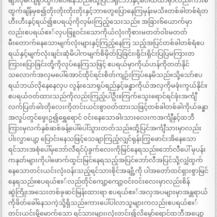
များပုံမကျစွာထွက်ပေါ်နေသည်။ထို့ပြင်ဒရိုင်ဘာနှင့်စပါယ်ယာမှာလည်းကားစ
ထွက်ချိန်မှစ၍တိုးတိုးတိုးတိုးနှင့်ဘာတွေပြောနေကြမှန်းမသိ။တစ်ခါတစ်ရံတ
ဟီးဟီးနှင့်ရယ်၍ဧပရယ့်ကိုလှမ်းကြည့်သေးသည်။ အခြား၆ယောက်မှာ
လည်းဧပရယ်ဧ။်လှပဖြူဝင်းသောကိုယ်လုံးကိုစားမတတ်ဝါးမတတ်
မီးတောက်နေသောမျက်လုံးများနှင့်ကြည့်နေကြ သည့်အပြင်တစ်ခါတစ်ရံဧပ
ရယ်နှင့်မျက်လုံးချင်းဆုံမိပါကမျက်စိမှိတ်ပြခြင်း၊ရိုင်းရိုင်းပြပြမကြားတ
ကြားပြောခြင်းတို့ကိုလုပ်နေကြသဖြင့် ဧပရယ်မှာကိုယ်ဟန်ကိုတတ်နိုင်
သလောက်အလှမပေါ်အောင်ထိုင်ရင်းစိတ်ကျဉ်းကြပ်နေမိသည်။သို့သော်ဧပ
ရယ်ဘယ်လိုနေနေလှပ လွန်းသောရုပ်ရည်နှင့်ခန္ဓာကိုယ်အလှကိုမဖုံးကွယ်နိုင်။
ဧပရယ်ဝတ်ထားသည်ကိုလည်းကြည့်ပါဦး။ကြက်သွေးရောင်ရင်ဖုံးအင်္ကျီ
လက်ပြတ်ခါးတိုလေးကိုတင်းယင်းစွာဝတ်ထားသဖြင့်တစ်ခါတစ်ခါကိုယ်ခန္ဓာ
အလှုပ်တွင်ဖွေးဥ၍ရွှေရောင် ဝင်းနေသောခါးသားလေးကအင်္ကျီနှင့်ထဘီ
ကြားမှလက်နှစ်ဆစ်ခန့်ပေါ်ပေါ်သွားတတ်သည်။ထို့ပြင်အင်္ကျီသားမှာလည်း
ပါးလွှာပျော့ ပြောင်းနေသဖြင့်သေချာကြည့်လျှင်ရုန်းကြွဖောင်းအိနေသော
ရင်သားအစုံပေါ်မှဘော်လီရင်ပုံခွက်လေးကိုမြင်နေရသည်။ဘော်လီပေါ် မှပန်း
ကနုတ်များကိုပါဖောက်ထွင်းမြင်နေရသည့်အပြင်ဘော်လီအပြင်သို့လျှံထွက်
နေသောတင်းယင်းလုံးဝန်းသည့်ရင်သားစိုင်အချို့ကို ပါအတော်ထင်ရှားစွာမြင်
နေရသည်။ဧပရယ်ဧ။်လည်တိုင်ကျော့ကျော့ဝင်းဝင်းလေးမှာလည်းစိန်
ဆွဲကြိုးအသေးတစ်ခုဆင်မြန်းထားရာ ဧပရယ်ဧ။်အလှအပများမှာအန္တရာယ်
ကိုဖိတ်ခေါ်နေသကဲ့သို့ရှိသည်။ကားပေါ်ပါလာသူများကလည်းဧပရယ်ဧ။်
တင်းယင်းမို့မောက်သော ရင်သားများ၊လုံးတင်း၍လိမ္မော်ရောင်ထဘီအပျော့