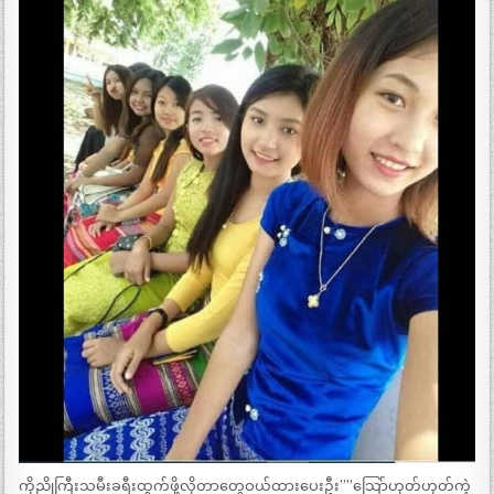
ကိုညိုကြီးသမီးခရီးထွက်ဖို့လိုတာတွေဝယ်ထားပေးဦး””သြော်ဟုတ်ဟုတ်ကဲ့