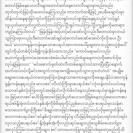
တောင်ဖြစ်နေသောလီးများတောင်မတ်နေသောလီးများမှာမည်းမည်း
တုတ်တုတ်ဖြင့်ထိုးထောင်နေကြသည်။ ကားဘက်ထရီဖြင့်၂ပေမီးချောင်းမှာ
ထိန်လင်းနေရာမြင်ကွင်းကိုပြတ်သားရှင်းလင်းစွာမြင်နေရသည်။”ဟင့်ရှင်
လူယုတ်မာလွှတ်လွှတ်ဟင့်ကယ်ကြပါဦးရှင်ကယ်ကြပါဦးကျွန်မကိုမတရား
ကျင့်နေကြပါတယ်” ”ဖြန်းဖြန်းအင့်ဟင့်မင်းအော်လို့လည်းဒီတောထဲမှာဘယ်
သူကြားမှာလည်းဒီလောက်အော်ချင်တဲ့ကောင်မအော်အောင်ကိုလိုးပေး ဦး
မယ်”မာလကရုန်းကန်နေသောဧပရယ်အားကားပေါ်မှချထားသည့်စားပွဲခုံပေါ်
တွင်ကိုယ်တစ်ပိုင်းဖိ၍ကုန်းခိုင်းထားသည်။ ”ကောင်မရာမင်းလည်း
ယောက်ျားရှိတာပဲအေးဆေးခံစမ်းပါမင်းလည်းခံဖူးနေတာပဲကိုစောက်ပိုမ
လုပ်နဲ့ဖြန်းးးးးး” ”မင်းစောက်ဖုတ်ထဲလီးတစ်ချောင်းဝင်ထားပြီးပြီပဲနောက်
ထက်ထပ်ဝင်လို့မင်းအတွက်ဘာမှအကျိုးမယုတ်သွားဘူးဟဲဟဲဟဲ” အပျိုမ
ချောလေးဧပရယ်ကတော့မကြားဝံ့မနာသာစကားများကိုမချေပနိုင်ပဲအားကုန်
ရုန်းကန်နေရသည်။ မာလဧ။်လီးတံကြီးမှာဧပရယ်ဧ။်လုံးဝန်းတင်းယင်းနေ
သောဖင်နှစ်လုံးကြားတွင်အမြောင်းလိုက်ဖိဝင်နေသည်။ဧပရယ်မှာရုန်းကန်နေ
သ ဖြင့်မာလဧ။်ပေါင်ခြံအားဖင်ဖြင့်ဖိပွတ်ပေးသလိုဖြစ်နေသည်။မာလကဧပ
ရယ်ဧ။်နို့အုံတင်းတင်းနှစ်အုံကိုမိမိရရကိုင်ညှစ်ပေးသည်။ ဧပရယ်မှာသန်မာ
သောယောက်ျားကြီးဧ။်ဖိချုပ်ထားခြင်းခံနေရသဖြင့်ဘယ်လိုမှမလွတ်နိုင်။
မာလကဧပရယ်ဧ။်ဖင်နှစ်လုံးအားအပြင်မှ လီးဖြင့်ဖိညှောင့်ပေးရင်းတင်းရင်း
လှပသည့်ဧပရယ်ဧ။်နို့အုံနှစ်အုံကိုလည်းဆုပ်ချေသည်။သူစိမ်းယောက်ျား
အလုပ်ကြမ်းသမားကြီးများ ဧ။်သားမယားပြုကျင့်ခြင်းခံရတော့မည်ကိုသိ