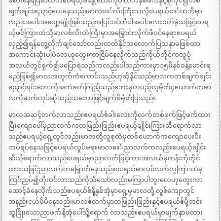
ခံစားနေရပြီမာလကဧပရယ့်ခါးနွဲ့လေးကိုပါလက်နှစ်ဖက်နှင့်စုံကိုင်၍တစ်
ချက်ချင်းညှောင့်ပေးနေသည်။မာလဧ။်လီးကြီးသလိုဧပရယ်ဧ။်ထဘီမှာ
လည်းအပါးအပျော့မျိုးဖြစ်သည့်အပြင်ပင်တီပါအပါးလေးဝတ်ခဲ့သဖြင့်ဧပရ
ယ့်ဖင်ကြားထဲသို့မာလဧ်လီးတံကြီးမှာအမြှောင်းလိုက်ဖိဝင်နေရာဧပရယ်
လှည့်၍ရန်တွေ့လိုက်ချင်သော်လည်းတတ်နိုင်သလောက်ပြသနာမဖြစ်တာ
အကောင်းဆုံးပါပဲလေဟုတွေးကာငြိမ်နေလိုက်သည်ကိုယ်တိုင်ကလူပုံ
အလယ်တွင်ရှက်၍မပြောရဲသည်ကလည်းပါသည်ကားမှာ၁၅မိနစ်ခန့်မောင်းရ
မည်ဖြစ်၍မာလအတွက်ကံကောင်းသည်ဟုဆိုနိုင်သည်မာလကတစ်ချက်ချင်း
ညှောင့်ရင်းဘေးကိုအကဲခတ်ကြည့်သည်ဘေးမှတပည့်လူမိုက်၄ယောက်ကမာ
လကိုဆက်လုပ်ဆိုသည့်သဘောဖြင့်မျက်စိမှိတ်ပြသည်။
မာလအဆင့်တက်လာသည်။ဧပရယ်ဧ်ခါးလေးကိုလက်တစ်ဖက်ဖြင့်ဖက်ထား
ပြီးကျောပေါ်မှညာလက်ကတဖြည်းဖြည်းဧပရယ့်ချိုင်းကြားဆီရောက်လာ
သည်ဧပရယ့်ရှေ့တွင်လည်းမာလတို့လူစုထဲမှတစ်ယောက်ကကျောပေးပီး
ကပ်ရပ်နေသဖြင့်ဧပရယ်လှုပ်မရ။မာလဧ။်ညာလက်ကလည်းဧပရယ့်ချိုင်း
ဆီသို့ရောက်လာသည်ဧပရယ်မှာညာလက်ဖြင့်ကားအလယ်မှတန်းကိုကိုင်
ထားသဖြင့်ညာလက်ကမြှောက်နေသည်။ဧပရယ်မာလဧ်လက်လူကြားထဲမှ
ကြပ်ညှပ်၍တိုးဝင်လာသည်ကိုသိသော်လည်းမကြာပါဘူးလေဟုတွေးကာ
အောင့်ခံနေလိုက်သည်ဧပရယ်ဧ်နို့နှစ်အုံမှာရှေ့မှမာလတို့ လူဧ်ကျောတွင်
အနည်းငယ်ဖိမိနေသည်။မာလဧ်လက်မှာတဖြည်းဖြည်းနှင့်ဧပရယ်ဧ်မို့တင်း
ဆူဖြိုးသောညာဖက်နို့အုံပေါ်သို့ရောက် လာသည်။ဧပရယ်မှာမျက်နှာမထား