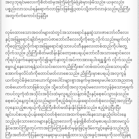
အလှဘုရင်မလေးကိုစိတ်ထဲမှအကြိမ်ကြိမ်ပြစ်မှားခဲ့မိသည်။ ယခုလည်း
ပစ္စည်းလာသယ်ရန်ရောက်လာခြင်းဖြစ်၍၃ထပ်သို့တက်လာခဲ့သည်။ညိုကြီး
အတွက်ကံကောင်းပြန်ပြီ။
လှမ်းထားသောအဝတ်များထဲတွင်အသားရောင်နုနုဆွဲသားဇာဘော်လီလေး
နှင့်အဖြူရောင်ချိတ်၅ခုတပ်ဇာဘော်လီလေးတို့ကိုတွေ့ လိုက်သည်။မျက်လုံး
ကိုဝေ့ကြည့်လိုက်ရာအဖြူရောင်ဆွဲသားပင်တီနုနုလေးတစ်ထည်ကိုပါတွေ့
လိုက်သည်။ ညိုကြီးစိတ်မထိန်းနိုင်တော့။ဧပရယ့်ဘော်လီအသားရောင်လေး
ကိုရင်ပုံခွက်နေရာမှကိုင်၍မျက်နှာတွင်အပ်ကာအားရပါးရရှူရှိုက် လိုက်သည်။
မွှေးပျံ့နေသောရနံ့သင်းသင်းလေးကညိုကြီးဧ။်တစ်ထပ်တည်းသောပုဆိုး
အောက်မှလိင်တံကိုတောင်မတ်လာစေသည်။ ညိုကြီးမှာဧပရယ့်အလှကွန်
ယက်တွင်မိခဲ့သောယောက်ျားပေါင်းများစွာအနက်မှအရေးမပါသောအညတရ
တစ်ယောက်သာဖြစ်သည်။ သို့သော်ထိုအလှဘုရင်မလေးကလွန်ခဲ့သော၅ရက်
ကပင်လူကုံထံအသိုင်းအဝိုင်းထဲမှလူရည်သန့်တစ်ဦးနှင့်စေ့စပ်သွားခဲ့သည်။
စေ့စပ်ပွဲနေ့တွင်ဧည့်သည်များကိုဧည့်ခံရင်းပန်းရောင်ဝတ်စုံလေးဖြင့်အလှကြီး
လှနေသည့်ဧပရယ့်ကိုညိုကြီးစိတ်မထိန်းနိုင်ဖြစ်မိသည်။ ဧည့်ခံပွဲပြီးပြီး
ချင်းပင်ဧပရယ့်ပန်းရောင်ဝတ်စုံလေးအထက်မှပေါ်နေသောနူးညံ့ဝါဝင်းနေ
သည့်ပုခုံးသားလေးများနှင့်နို့ညှာလေးကို မှန်း၍စိတ်ထဲမှဧပရယ်အားမလှုပ်
နိုင်အောင်ကြိုးတုပ်ကာအကြိမ်ကြိမ်စိတ်မှန်းဖြင့်မုဒိမ်းကျင့်နေမိခဲ့သည်။ညို
ကြီးအတိတ်ကိုပြန်တွေးနေရာမှယခုရရှိထားသည့်အခွင့်အရေးကိုသတိပြန်ရ