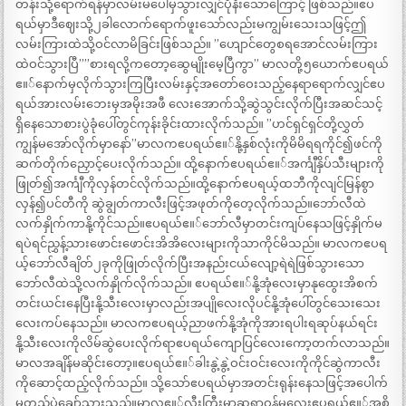
တန်းသို့ရောက်ရန်မှာလမ်းမပေါ်မှသွားလျှင်ပိုနီးသောကြောင့် ဖြစ်သည်။ဧပ
ရယ်မှာဒီဈေးသို့၂ခါလောက်ရောက်ဖူးသော်လည်းမကျွမ်းသေးသဖြင့်ဤ
လမ်းကြားထဲသို့ဝင်လာမိခြင်းဖြစ်သည်။ ”ဟျောင်တွေစရအောင်လမ်းကြား
ထဲဝင်သွားပြီ””စားရလို့ကတော့ဆွေမျိုးမေ့ပြီကွာ” မာလတို့၅ယောက်ဧပရယ်
ဧ။်နောက်မှလိုက်သွားကြပြီးလမ်းနှင့်အတော်ဝေးသည့်နေရာရောက်လျှင်ဧပ
ရယ်အားလမ်းဘေးမှအမိုးအဖီ လေးအောက်သို့ဆွဲသွင်းလိုက်ပြီးအဆင်သင့်
ရှိနေသောစားပွဲခုံပေါ်တွင်ကုန်းခိုင်းထားလိုက်သည်။ ”ဟင်ရှင်ရှင်တို့လွှတ်
ကျွန်မအော်လိုက်မှာနော်”မာလကဧပရယ်ဧ။်နို့နှစ်လုံးကိုမိမိရရကိုင်၍ဖင်ကို
ဆက်တိုက်ညှောင့်ပေးလိုက်သည်။ ထို့နောက်ဧပရယ်ဧ။်အင်္ကျီနှိပ်သီးများကို
ဖြုတ်၍အင်္ကျီကိုလှန်တင်လိုက်သည်။ထို့နောက်ဧပရယ့်ထဘီကိုလျင်မြန်စွာ
လှန်၍ပင်တီကို ဆွဲချွတ်ကာလီးဖြင့်အဖုတ်ကိုတေ့လိုက်သည်။ဘော်လီထဲ
လက်နှိုက်ကာနို့ကိုင်သည်။ဧပရယ်ဧ။်ဘော်လီမှာတင်းကျပ်နေသဖြင့်နှိုက်မ
ရပဲရင်ညွှန့်သားဖောင်းဖောင်းအိအိလေးများကိုသာကိုင်မိသည်။ မာလကဧပရ
ယ့်ဘော်လီချိတ်၂ခုကိုဖြုတ်လိုက်ပြီးအနည်းငယ်လျော့ရဲရဲဖြစ်သွားသော
ဘော်လီထဲသို့လက်နှိုက်လိုက်သည်။ ဧပရယ်ဧ။်နို့အုံလေးမှာနုထွေးအိစက်
တင်းယင်းနေပြီးနို့သီးလေးမှာလည်းအပျိုလေးလိုပင်နို့အုံပေါ်တွင်သေးသေး
လေးကပ်နေသည်။ မာလကဧပရယ့်ညာဖက်နို့အုံကိုအားရပါးရဆုပ်နယ်ရင်း
နို့သီးလေးကိုလိမ်ဆွဲပေးလိုက်ရာဧပရယ်ကျောပြင်လေးကော့တက်လာသည်။
မာလအချိန်မဆိုင်းတော့။ဧပရယ်ဧ။်ခါးနွဲ့နွဲ့ဝင်းဝင်းလေးကိုကိုင်ဆွဲကာလီး
ကိုဆောင့်ထည့်လိုက်သည်။ သို့သော်ဧပရယ်မှာအတင်းရုန်းနေသဖြင့်အပေါက်
မတည့်ပဲချော်သွားသည်။မာလဧ။်လီးကြီးမှာဆရာဝန်မလေးဧပရယ်ဧ။်အစိ