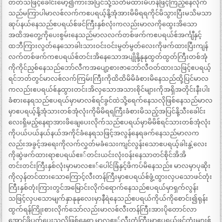
တတ်သဖြင့်ခေါင်းမော့၍ကားအပြင်သို့သတိမထားမိဟန်ဖြင့်ကြည့်နေလိုက်
သည်မကြာပါမာလဧ်လက်ကဧပရယ့်နို့အုံအားမိမိရရကိုင်မိသွားပြီးမသိမသာ
ဆုပ်နယ်နေသည်ဧပရယ်ဧ်ဖင်ကြီးနှစ်လုံးကလည်းမာလကိုထွေးအိသော
အထိအတွေ့ကိုပေးစွမ်းနေသည်မာလလက်တစ်ဖက်ကဧပရယ်ဧ်အင်္ကျီနှင့်
ထဘီကြားလွတ်နေသောခါးသားဝင်းဝင်းမွတ်မွတ်လေးကိုဖက်ထားပြီးကျန်
လက်တစ်ဖက်ကဧပရယ်ဧ်တင်းအိနေသောအပျိုနို့နုနုထွတ်ထွတ်ကြီးတစ်အုံ
ကိုကိုင်ညှစ်နေသည်ဘော်လီကအပျော့စားဇာဘော်လီဝတ်ထားသဖြင့်ဧပရယ့်
ရင်ဘတ်တွင်မာလဧ်လက်ကြမ်းကြီးကိုထိထိမိမိခံစားမိနေသည်ထို့ပြင်မာလ
ကလည်းဧပရယ်ဧ်နုထွားတင်းအိလှသောအသားစိုင်များကိုအရှိအတိုင်းနီးပါး
ခံစားနေရသည်ဧပရယ်မှာမာလဧ်ရင်ခွင်ထဲသို့ရေက်နေသလိုဖြစ်နေသည်မာလ
မှာဧပရယ့်နို့အုံသားတစ်အုံလုံးကိုမိမိရရကြီးခံစားမိသည့်အပြင်နို့သီးခေါင်း
လေးရှိမည့်နေရာအားဖိချေပေးလိုက်သည်ဧပရယ်မှာမိမိဧ်ရင်သားတစ်အုံလုံး
ကိုပယ်ပယ်နယ်နယ်အကိုင်ခံနေရသဖြင့်အလွန်နေရခက်နေသည်မာလက
လည်းအခွင့်အရေးကိုလက်လွှတ်မခံသေးကျင်လွန်းသောဧပရယ့်ခါးနွဲ့လေး
ကိုဆွဲဖက်ထားရာဧပရယ်ဧ။်တင်းယင်းလုံးဝန်းနေသာတင်စိုင်အိအိ
တင်းတင်းကြီးနှစ်လုံးမှာမာလဧ။်ပေါင်ခြံနှင့်ဖိကပ်မိနေသည်။ မာလမှာပုဆိုး
ကိုလှန်တင်ထားသောကြောင့်လီးတန်ကြီးမှာဧပရယ်ဧ်ဖွံ့ထွားလှပသောဖင်တုံး
ကြီးနှစ်တုံးကြားတွင်အမြောင်းလိုက်ရောက်နေသည်ဧပရယ်မှာရှက်လွန်း
သဖြင့်လှပသောမျက်နှာနုနုလေးမှာနီရဲနေသည်ဧပရယ်ကိုယ်ကိုစောင်း၍ရုန်း
ထွက်ရန်ကြိုးစားလိုက်သော်လည်းမာလဧ်လီးတန်ကြီးအားပိုတောင်လာ
အောင်ဖိပွတ်ပေးသလိုဖြစ်နေရာ မာလဧ။်လီးတံကြီးမှာဧပရယ့်ဖင်တုံးများဧ်