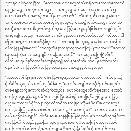
သွားရင် ငါတို့ငတ်ပြီကွ” ”တောက်ဟျောင်တွေလီးပဲနာရီဝက်လောက်တောင်ရှိ
နေပြီမတွေ့သေးဘူးလီးပဲကွာ” ”အေးကွာရွာဖက်ရောက်သွားလောက်ပြီ
တောက်ဆော်ကအလန်းစားကြီးကွာတောက်” ”လီးဟျောင်တွေမရှာနဲ့တော့
ဆက်သွားမယ်ခဏနေရဲသွားတိုင်မှရဲတွေလိုက်လာဦးမယ်လာသွားမယ်”မာ
လတို့မှာစားရကာနီးမှကပ်လွတ်သွားသဖြင့်မကျေမနပ်ဖြစ်ကာအချင်းချင်း
ဆဲဆိုနေကြသည်။ ”တောက်ကားဆီကုန်တာပဲအဖတ်တင်တယ်” ”လီးလားငါ
တို့မှမတွေ့တာဘာတတ်နိုင်မှာလဲ” ”ဟာဟျောင်တွေရှေ့မှာနှစ်ယောက်လိုက်
လိုက်မြန်မြန်မောင်း” ”ဟင်ကိုကိုနောက်မှာလိုက်လာကြပြီထင်တယ်””တောက်
လူမဆန်တဲ့ကောင်တွေချစ်လာပြေးရအောင်” ”ဟာရှေ့မှာပြေးပြီလိုက်
လိုက်”ဧပရယ်နှင့်ကောင်းကျော်မှာချုံပုတ်များထဲသို့ပတ်ပြေးသော်လည်း
နောက်မှကားဖြင့်လိုက်သဖြင့် လွတ်နိုင်ခြေအလွန်နည်းနေသည်။
”ဟားဟားမိပြီချစ်လေးကမပြောမဆိုနဲ့ဘယ်ထွက်သွားတာလဲ” ”ခင်ဗျားတို့
မိုက်ရိုင်းလှချည်လားဒါကျုပ်မိန်းမဗျ”ကောင်းကျော်ကအနီးရှိထင်းချောင်း
တစ်ချောင်းကိုကောက်ဆွဲလိုက်သည်။ ”ဟျောင်တွေစလိုက်ရအောင်”ကောင်း
ကျော်မှာလူရည်သန့်တစ်ဦးသာဖြစ်ပြီးငယ်စဉ်ကစ၍ရန်မဖြစ်ဖူးခဲ့သဖြင့်
လူ၄ယောက်ဧ။်ဝိုင်းဝန်း ထိုးကြိတ်ရိုက်နှက်ခြင်းကိုမခံနိုင်။”ဟျောင်တွေဒီ
ကောင့်ကိုကြိုးတုပ်ထားစမ်းဘောင်းဘီချွတ်ထားလိုက်””ဟားဟားမာလဘာ
လုပ် မလို့လဲဟျောင့်””ငါလိုးမမေးမနေနဲ့မြန်မြန်ချည်စမ်း”မာလဆိုသူဒရိုင်ဘာ
ကပြောလိုက်သည်နှင့်အခြားသူများမှာစောဒကမတက်ကြ တော့။ကောင်း
ကျော်အားပါးစပ်ထဲသို့အဝတ်စများထိုးထည့်၍ပါးစပ်ကိုအဝတ်စီးကာ