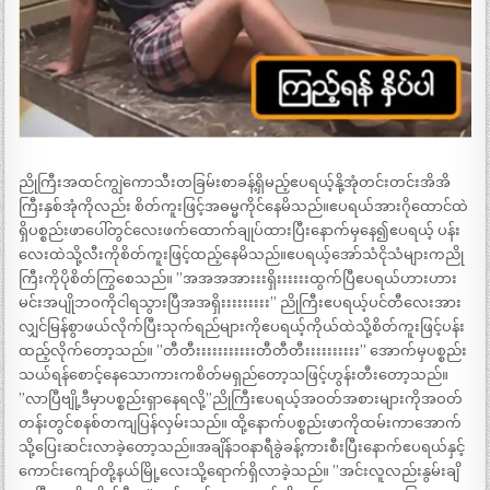
ညိုကြီးအထင်ကျွဲကောသီးတခြမ်းစာခန့်ရှိမည့်ဧပရယ့်နို့အုံတင်းတင်းအိအိ
ကြီးနှစ်အုံကိုလည်း စိတ်ကူးဖြင့်အဓမ္မကိုင်နေမိသည်။ဧပရယ်အားဂိုထောင်ထဲ
ရှိပစ္စည်းဖာပေါ်တွင်လေးဖက်ထောက်ချုပ်ထားပြီးနောက်မှနေ၍ဧပရယ့် ပန်း
လေးထဲသို့လီးကိုစိတ်ကူးဖြင့်ထည့်နေမိသည်။ဧပရယ့်အော်သံငိုသံများကညို
ကြီးကိုပိုစိတ်ကြွစေသည်။ ”အအအအားးးရှိးးးးးးထွက်ပြီဧပရယ်ဟားဟား
မင်းအပျိုဘဝကိုငါရသွားပြီအအရှိးးးးးးးးး” ညိုကြီးဧပရယ့်ပင်တီလေးအား
လျှင်မြန်စွာဖယ်လိုက်ပြီးသုက်ရည်များကိုဧပရယ့်ကိုယ်ထဲသို့စိတ်ကူးဖြင့်ပန်း
ထည့်လိုက်တော့သည်။ ”တီတီးးးးးးးးးးးတီတီတီးးးးးးးးးး” အောက်မှပစ္စည်း
သယ်ရန်စောင့်နေသောကားကစိတ်မရှည်တော့သဖြင့်ဟွန်းတီးတော့သည်။
”လာပြီဗျို့ဒီမှာပစ္စည်းရှာနေရလို့”ညိုကြီးဧပရယ့်အဝတ်အစားများကိုအဝတ်
တန်းတွင်စနစ်တကျပြန်လှမ်းသည်။ ထို့နောက်ပစ္စည်းဖာကိုထမ်းကာအောက်
သို့ပြေးဆင်းလာခဲ့တော့သည်။အချိန်၁၀နာရီခွဲခန့်ကားစီးပြီးနောက်ဧပရယ်နှင့်
ကောင်းကျော်တို့နယ်မြို့လေးသို့ရောက်ရှိလာခဲ့သည်။ ”အင်းလူလည်းနွမ်းချိ