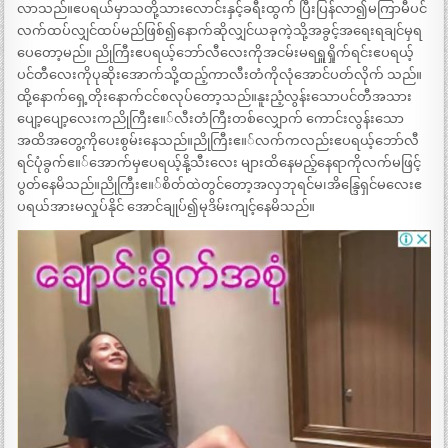
လာသည်။ဧပရယ်မှာသတို့သားလောင်းနှင့်ခရီးထွက် ပြီးပြန်လာ၍မကြာမီပင်
လက်ထပ်လျှင်ထပ်မည်ဖြစ်၍နောက်ဆိုလျှင်ယခုကဲ့သို့အခွင့်အရေးရချင်မှရ
ပေတော့မည်။ ညိုကြီးဧပရယ့်ဘော်လီလေးကိုအငမ်းမရရှူရှိုက်ရင်းဧပရယ့်
ပင်တီလေးကိုပုဆိုးအောက်သို့ထည့်ကာလီးတံကိုလုံအောင်ပတ်လိုက် သည်။
ထို့နောက်ရှေ့တိုးနောက်ငင်စလုပ်တော့သည်။နူးညံ့လွန်းသောပင်တီအသား
ပျော့ပျော့လေးကညိုကြီးဧ။်လီးတံကြီးတစ်လျှောက် ကောင်းလွန်းသော
အထိအတွေ့ကိုပေးစွမ်းနေသည်။ညိုကြီးဧ။်လက်ကလည်းဧပရယ့်ဘော်လီ
ရင်ပုံခွက်ဧ။်အောက်မှဧပရယ့်နို့သီးလေး များထိနေမည့်နေရာကိုလက်မဖြင့်
ပွတ်နေမိသည်။ညိုကြီးဧ။်စိတ်ထဲတွင်တော့အလှဘုရင်မ၊အိန္ဒြေရှင်မလေးဧ
ပရယ်အားမလှုပ်နိုင် အောင်ချုပ်၍မုဒိမ်းကျင့်နေမိသည်။