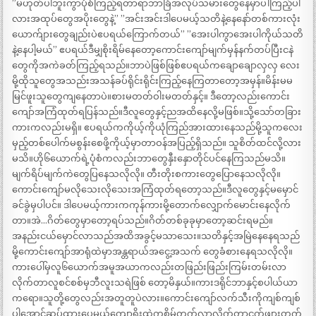
”မဟုတ်ပါဘူးကွာပုံစံကြည့်ရတာရာဘာခြံအလုပ်သမားတွေနေမှာပါကြည့်ပါ
လားအထုပ်တွေအပိုးတွေနဲ့” ”အင်းအင်းဒါပေမယ့်သတိနဲ့နေနော်တစ်ကားလုံး
ယောက်ျားတွေချည်းပဲဧပရယ်ကြောက်တယ်” ”အေးပါကွာအေးပါကိုယ်သတိ
နဲ့နေပါ့မယ်” ဧပရယ်ဒီမျှစိုးရိမ်နေတော့ကောင်းကျော်မျက်မှန်နက်တပ်ပြီးငနဲ
တွေကိုအကဲခတ်ကြည့်ရသည်။ဘာပဲဖြစ်ဖြစ်ဧပရယ်ကချောချောလှလှ လေး
မို့ထိုသူတွေအသည်းအသန်ခပ်ရိုင်းရိုင်းကြည့်နေကြတာတော့အမှန်။မိန်းမမ
မြင်ဖူးသူတွေကျနေတာပဲ။စားမတတ်ဝါးမတတ်နှင့်။ ဒီတော့လည်းကောင်း
ကျော်အကြံထုတ်ရပြန်သည်။ဒီလူတွေနှင့်ညအထိနေလို့မဖြစ်။သို့သော်တခြား
ကားကလည်းမရှိ။ ဧပရယ်ကကိုယ့်ကိုယုံကြည်အားထားနေသည်မို့သူကလေး
မှည့်တစ်ပေါက်မစွန်းစေဖို့ကိုယ့်မှာတာဝန်အပြည့်ရှိသည်။ သူစိတ်ထင်လို့လား
မသိ။ဟို၆ယောက်ရဲ့ပုံစံကလည်းဘာတွေနှီးနှောတိုင်ပင်နေကြသည်မသိ။
မျက်ရိပ်မျက်ကဲတွေပြနေသလိုလို။ တီးတိုးစကားတွေပြောနေသလိုလို။
ကောင်းကျော်မလိုသေးလိုသေးအကြံထုတ်ရတော့သည်။ဒီလူတွေနှင့်မမှောင်
ခင်ခွဲမှပါပင်။ ဒါပေမယ့်ကားကကုန်ကားမို့တောက်လျှောက်မောင်းနေလိုက်
တာ။အဲ…ဂိတ်တွေမှာတော့ရပ်သည်။ဂိတ်တစ်ခုခုမှာတော့ဆင်းရမည်။
အနည်းငယ်မှောင်လာသည်အထိအခွင့်မသာသေး။သတိနှင့်အမြဲနေနေရသည်
မို့ကောင်းကျော်အာရုံထဲမှာအန္တရာယ်အငွေ့အသက် တွေခံစားနေရသလိုလို။
ကားပေါ်မှလူ၆ယောက်အမူအယာကလည်းတဖြည်းဖြည်းကြမ်းတမ်းလာ
လိုက်တာလူစင်စစ်မှဘီလူးသရဲဖြစ် တော့မိနှယ်။ကားဒရိုင်ဘာနှင့်စပါယ်ယာ
ကရော။သူတို့တွေလည်းအတူတူပဲလား။ကောင်းကျော်လက်သီးကိုကျစ်ကျစ်
ပါအောင်ဆုပ်ထားပေမယ့်ကျောရိုးထဲကစိမ့်တက်လာလိုက်တာငှက်ဖျားတက်