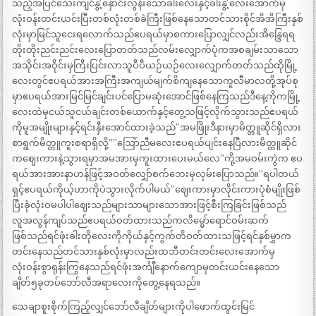
သည့်အပြင်သေးကျင်နွဲ့နှောင်းလွန်းသောခါးလေးနှင့်ခါးနွဲ့လေးအောက်မှ
လုံးဝန်းတင်းယင်းပြီးတစ်လုံးတစ်ခဲကြီးဖြစ်နေသောတင်သားစိုင်အိအိကြီးနှစ်
လုံးမှာမြင်သူငေးရလောက်သည်ဧပရယ်မှာစကားပြောလျှင်လည်းအိန္ဒြေရရ
တိုးတိုးညင်းညင်းလေးပြောတတ်သည်လမ်းလျှောက်ပုံကအစချမ်းသာသော
အသိုင်းအဝိုင်းမှကြီးပြင်းလာသူပီပီယဉ်ယဉ်လေးလျှောက်တတ်သည်ထိုမြို့
လေးတွင်ဧပရယ်အားအကြီးအကျယ်မျက်စိကျနေသောကူလီမာလတို့အုပ်စု
မှာဧပရယ်အားမြင်မြင်ချင်းပင်ပြောမဆုံးအောင်ဖြစ်နေကြသည်ဒီနေ့ကိုကမြို့
လေးထဲမှငယ်သူငယ်ချင်းတစ်ယောက်နှင့်တွေ့သဖြင့်လိုက်သွားသည်ဧပရယ်
ကိုမူအမျိုးများနှင့်ရင်းနှီးအောင်ထားခဲ့သည်”အမဖြိုးဒီနားမှာမိတ္တူဆိုင်ရှိလား
စာရွက်မိတ္တူကူးစရာရှိလို့””သြော်ညီမလေးဧပရယ်ပျင်းနေပြီလားမိတ္တူဆိုင်
ကဈေးကားနဲ့သွားရမှာအမအားမှကူးထားပေးမယ်လေ”ကို့အမဝမ်းကွဲက ဧပ
ရယ်အားအားနာဟန်ဖြင့်အဝတ်လျှော်စက်ဘေးမှလှမ်းပြောသည်။”ရပါတယ်
ရှင့်ဧပရယ်ကိုယ့်ဟာကိုပဲသွားလိုက်ပါမယ်”ဈေးကားမှာလိုင်းကားပုံစံမျိုးဖြစ်
ပြီးခုံလုံးဝမပါပါဈေးသည်များသာများသောအားဖြင့်စီးကြခြင်းဖြစ်သည်
လူအလွန်ကျပ်သည်ဧပရယ်ဝတ်ထားသည်ကလိမ္မော်ရောင်ဝမ်းဆက်
ဖြစ်သည်ရင်ဖုံးခါးတိုလေးကိုကိုယ်နှင့်ကွက်တိဝတ်ထားသဖြင့်ရင်နှစ်မွှာက
တင်းနေသည်တင်သားနှစ်လုံးမှာလည်းထဘီတင်းတင်းလေးအောက်မှ
လုံးဝန်းစွာရုန်းကြွနေသည်ရင်ဖုံးအင်္ကျီနောက်ကျောမှတင်းယင်းနေသော
ချိတ်၅ခုတပ်ဘော်လီအရာလေးကိုတွေ့နေရသည်။
သေချာစူးစိုက်ကြည့်လျှင်ဘော်လီချိတ်များကိုပါဖောက်ထွင်းမြင်