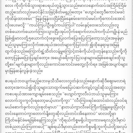
လေး ကိုတိုက်မိသွားရာဧပရယ်တွန့်သွားသည်။မာလနောက်ထပ်အကြိမ်ကြိမ်
ထည့်သော်လည်းမဝင်နိုင်သဖြင့်စိတ်မရှည်တော့။ ”ဟျောင်တွေဒီကောင်မဖင်
ကိုထိန်းထားစမ်း””ဖြန်းဖြန်းးးးငြိမ်ငြိမ်နေစမ်းကောင်မမင်းကိုကောင်းအောင်
လိုးပေးမလို့” ”ကယ်ကြပါဦးရှင်ကယ်ကြပါ”လမ်းနှင့်ဝေးသော်လည်းလူ
တစ်ယောက်ယောက်ကြားသွားပြီးအုပ်လိုက်ရောက်လာပါကကိုယ်ကျိုးနဲ မည်
ဖြစ်၍မာလတို့၅ယောက်လုံးခွေးပြေးဝက်ပြေးပြေးကြတော့သည်။အမှန်မှာ
မည်သူမှမကြားလိုက်။ဧပရယ်အဝတ်များကိုပြင်ဝတ် ၍ထိုနေရာမှအမြန်
ထွက်ခဲ့သည်။ကြောက်ရွံ့ထိတ်လန့်မှုကြောင့်တစ်ကိုယ်လုံးတုန်နေသည်။ကို့ကို
တော့ပြန်မပြောပြချင်တော့။ အပျော်ခရီးတွင်ပြသနာများမဖြစ်စေချင်။ထိုသူ
တို့ဧ။်မျက်နှာများကိုလည်းကောင်းကောင်းမတွေ့လိုက်ရ။ အဖြစ်အပျက်များ
မှာမြန်ဆန်လွန်းခဲ့သည်။
ဧပရယ်ဘဝပျက်မည့်ဘေးမှသီသီလေးလွတ်ခဲ့သည်။နောက်ဆိုဒီဈေးမလာရဲ
တော့။အကယ်၍ထိုသူများသာထွက်မပြေးပဲဆက်ကျင့်လျှင်ဆိုသည့်အတွေး
ကဧပရယ်အားကျောချမ်းစေသည်။ ”ဟျောင်ကွာလီးပဲဘယ်သူမှမကြား
လောက်ဘူးကွလိုးရတော့မယ့်ဟာကိုကွာ” ”လီးကြားရင်ထောင်ထဲလည်းဝင်ရ
မယ်စောက်ခွက်လည်းစုတ်မှာဟ” ”နာတယ်ကွာလီးဖင်ကြီးကိုဖြူဖွေးပြီးလုံး
တင်းနေတာပဲကွာတောက်နို့တွေဆိုလည်းတင်းအိနေတာပဲ” မာလတို့မှာ
ကြိတ်မနိုင်ခဲမရဖြစ်နေကြသည်။ ”ကိုရယ်ကိစ္စမရှိပါဘူးကားမရလည်းဒီမှာပဲ
တစ်ညတည်းကြတာပေါ့””ချစ်ရယ်ဒီမှာတည်းတာကိစ္စမရှိဘူးကိုယ်တို့အလုပ်