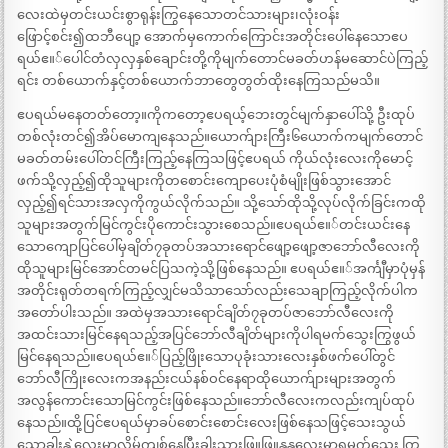
လေးထဲမှတင်းယင်းစွာရုန်းကြွနေသောတင်သားများ၊လုံးဝန်း
ဖြောင့်စင်း၍ထဘီပျော့ အောက်မှကောက်ကြောင်းအတိုင်းပေါ်နေသောဧပ
ရယ်ဧ။်ပေါင်တံလှလှနှစ်ချောင်းတို့ကိုမျက်တောင်မခတ်ဟန်မဆောင်ပဲကြည့်
ရင်း တစ်ယောက်နှင့်တစ်ယောက်ဘာတွေတွတ်ထိုးနေကြသည်မသိ။
ဧပရယ်မနေတတ်တော့။ကိုကတော့ဧပရယ့်ဘေးတွင်မျက်နှာပေါ်သို့ ဦးထုပ်
တစ်လုံးတင်၍အိပ်မောကျနေသည်။ယောက်ျားကြီး၆ယောက်ကမျက်တောင်
မခတ်တမ်းပေါ်တင်ကြီးကြည့်နေကြသဖြင့်ဧပရယ် ကိုယ်လုံးလေးကိုမောင့်
ဖက်သို့လှည့်၍ထိုသူများကိုတစောင်းကျောပေးပုံစံမျိုးဖြစ်သွားအောင်
လှည့်၍ရင်သားအလှကိုကွယ်လိုက်သည်။ သို့သော်ထိုသို့လုပ်လိုက်ခြင်းကထို
သူများအတွက်မြင်ကွင်းပိုကောင်းသွားစေသည်။ဧပရယ်ဧ။်တင်းယင်းနေ
သောကျောပြင်ပေါ်မှချိတ်၇ခုတပ်အသားရောင်ဖျော့ဖျော့ဇာဘော်လီလေးကို
ထိုသူများမြင်အောင်တမင်ပြသကဲ့သို့ဖြစ်နေသည်။ ဧပရယ်ဧ။်အင်္ကျီမှာပုံမှန်
အတိုင်းရုတ်တရက်ကြည့်လျှင်မသိသာသော်လည်းသေချာကြည့်လိုက်ပါက
အတော်ပါးသည်။ အထဲမှအသားရောင်ချိတ်၇ခုတပ်ဇာဘော်လီလေးကို
အထင်းသားမြင်နေရသည့်အပြင်ဘော်လီချိတ်များကိုပါရမက်သွေးကြွဖွယ်
မြင်နေရသည်။ဧပရယ်ဧ။်ပြည့်ဖြိုးသောပုခုံးသားလေးနှစ်ဖက်ပေါ်တွင်
ဘော်လီကြိုးလေးကအနည်းငယ်နစ်ဝင်နေရာထိုယောက်ျားများအတွက်
အလွန်ကောင်းသောမြင်ကွင်းဖြစ်နေသည်။ဘော်လီလေးကလည်းကျပ်ထုပ်
နေသည်။ထို့ပြင်ဧပရယ်မှာခပ်စောင်းစောင်းလေးဖြစ်နေသဖြင့်သေးသွယ်
သောခါးနွဲ့လေးမှာလိမ်ကျစ်နေပြီးခါးသားဖြူဖြူနုနုလေးမှာရမ္မက်သွေး ကြွ