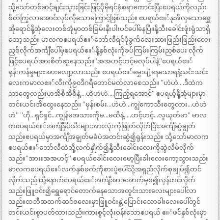
သို့သော်တစ်ဆင့်ချင်းသွားခြင်းဖြင့်ပိုမိုရင်ခုံစရာကောင်းပြီးဧပရယ်ကိုလည်း
စိတ်ကြွလာအောင်လုပ်လိုသောကြောင့်ဖြစ်သည်။ ဧပရယ်ဧ။်နုအိလှသောရွှေ
အိုရောင်နို့အုံလေးတစ်အုံမှာတစ်ခြမ်းနီးပါးပင်ပေါ်နေပြီ။နို့သီးခေါင်းဖုံးရုံသာရှိ
တော့သည်။ မာလကဧပရယ်ဧ။်ဘော်လီရင်ပုံခွက်လေးအားဖြည်းဖြည်းလေး
ညှစ်လိုက်အင်္ကျီပေါ်မှဧပရယ်ဧ။်နို့နှစ်လုံးကိုခပ်ကြမ်းကြမ်းညှစ်ပေး လိုက်
ဖြင့်ဧပရယ်အားစိတ်ဆွနေသည်။”အအဟင့်ဟင့်မလုပ်ပါနဲ့”ဧပရယ်ဧ။်
ရုန်းကန်မှုများအားလျော့လာသည်။ ဧပရယ်ဧ။်မွှေးပျံ့နေသောရနံ့သင်းသင်း
လေးကမာလဧ။်လီးကို၉၀ဒီဂရီတောင်မတ်လာစေသည်။ ”ဟဲဟဲ….ဒီထဲက
ဘာတွေလည်းဟအိစိအိစိနဲ့….ဟဲဟဲဟဲ….ကြည့်ရအောင်” ဧပရယ့်နို့အုံများမှာ
တင်းယင်းအိထွေးနေသည်။ ”မှန်းစမ်း…ဟဲဟဲ…ကျွဲကောသီးတွေလား…ဟဲဟဲ
ဟဲ” ”ဟို…ရှင်ရှင်…ကျွန်မအသားကိုမ…မထိနဲ့…..ဟင့်ဟင့်…လူယုတ်မာ” မာလ
ကဧပရယ်ဧ။်အင်္ကျီနှိပ်သီးများအားလုံးကိုဖြုတ်လိုက်ပြီးအင်္ကျီဆွဲချွတ်
သည်။ဧပရယ်မှာအင်္ကျီအချွတ်မခံပဲအတင်းဆွဲ၍ရုန်းသည်။ သို့သော်မာလက
ဧပရယ်ဧ။်ဘော်လီထဲသို့လက်နှိုက်၍နို့သီးခေါင်းလေးကိုဆွဲလိမ်လိုက်
သည်။”အားးအအဟင့်” ဧပရယ်ခေါင်းလေးမော့ပြီးခါးလေးကော့သွားသည်။
မာလကဧပရယ်ဧ။်လက်နှစ်ဖက်ကိုစားပွဲပေါ်သို့အရှည်လိုက်စုချုပ်၍တင်
လိုက်သည် ထို့နောက်ဧပရယ်ဧ။်အင်္ကျီအားအောက်မှစ၍လှန်တင်လိုက်
သည်။ဖြူဝင်း၍ရွှေရောင်တောက်နေသောအတွင်းသားလေးများပေါ်လာ
သည်။ထဘီအထက်ဆင်စလေးမှာဖြူဝင်းနွဲ့ပြောင်းသောခါးလေးပေါ်တွင်
တင်းယင်းစွာပတ်ထားသည်။ကားစွင့်လုံးဝန်းသောဧပရယ် ဧ။်ဖင်နှစ်လုံးမှာ