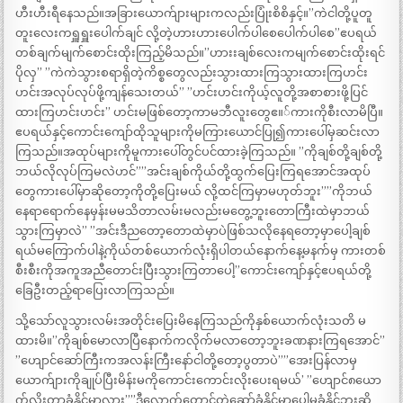
ဟီးဟီးရီနေသည်။အခြားယောက်ျားများကလည်းပြုံးစိစိနှင့်။”ကဲငါတို့ပူတူ
တူးလေးကရှူရှူးပေါက်ချင် လို့တဲ့ဟားဟားပေါက်ပါစေပေါက်ပါစေ”ဧပရယ်
တစ်ချက်မျက်စောင်းထိုးကြည့်မိသည်။”ဟားးချစ်လေးကမျက်စောင်းထိုးရင်
ပိုလှ” ”ကဲကဲသွားစရာရှိတဲ့ကိစ္စတွေလည်းသွားထားကြသွားထားကြဟင်း
ဟင်းအလုပ်လုပ်ဖို့ကျန်သေးတယ်” ”ဟင်းဟင်းကိုယ့်လူတို့အစာစားဖို့ပြင်
ထားကြဟင်းဟင်း” ဟင်းမဖြစ်တော့ကာမဘီလူးတွေဧ။်ကားကိုစီးလာမိပြီ။
ဧပရယ်နှင့်ကောင်းကျော်ထိုသူများကိုမကြားယောင်ပြု၍ကားပေါ်မှဆင်းလာ
ကြသည်။အထုပ်များကိုမူကားပေါ်တွင်ပင်ထားခဲ့ကြသည်။ ”ကိုချစ်တို့ချစ်တို့
ဘယ်လိုလုပ်ကြမလဲဟင်””အင်းချစ်ကိုယ်တို့ထွက်ပြေးကြရအောင်အထုပ်
တွေကားပေါ်မှာဆိုတော့ကိုတို့ပြေးမယ် လို့ထင်ကြမှာမဟုတ်ဘူး””ကိုဘယ်
နေရာရောက်နေမှန်းမမသိတာလမ်းမလည်းမတွေ့ဘူးတောကြီးထဲမှာဘယ်
သွားကြမှာလဲ” ”အင်းဒီညတော့တောထဲမှာပဲဖြစ်သလိုနေရတော့မှာပေါ့ချစ်
ရယ်မကြောက်ပါနဲ့ကိုယ်တစ်ယောက်လုံးရှိပါတယ်နောက်နေ့မနက်မှ ကားတစ်
စီးစီးကိုအကူအညီတောင်းပြီးသွားကြတာပေါ့”ကောင်းကျော်နှင့်ဧပရယ်တို့
ခြေဦးတည့်ရာပြေးလာကြသည်။
သို့သော်လူသွားလမ်းအတိုင်းပြေးမိနေကြသည်ကိုနှစ်ယောက်လုံးသတိ မ
ထားမိ။”ကိုချစ်မောလာပြီနောက်ကလိုက်မလာတော့ဘူးခဏနားကြရအောင်”
”ဟျောင်ဆော်ကြီးကအလန်းကြီးနော်ငါတို့တော့ပွတာပဲ””အေးပြန်လာမှ
ယောက်ျားကိုချုပ်ပြီးမိန်းမကိုကောင်းကောင်းလိုးပေးရမယ်’ ”ဟျောင်၈ယော
က်လိုးတာခံနိုင်မှာလား””ဒီလောက်တောင့်တဲ့ဆော်ခံနိုင်မှာပေါ့မခံနိုင်ဘူးဆို