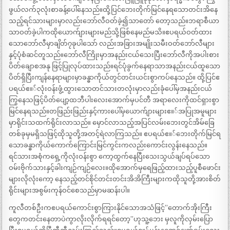
ဖွယ်လက်၃လုံးစာခန့်ပေါ်နေသည်။ထို့ပြင်ဘေးတိုက်မြင်နေရသောတင်းအိနေ
သည့်ရင်သားများမှာလည်းဘော်လီဝတ်ခဲ့၍သာတော် တော့သည်။ဘရာစီယာ
သာဝတ်ခဲ့ပါကထိုယောက်ျားများမည်သို့ဖြစ်နေမည်မသိ။ဧပရယ်ဝတ်ထား
သောဘော်လီမှာချိတ်၇ခုပါသော် လည်းအခြားအမျိုးသမီးဝတ်ဘော်လီများ
နှင့်ပုံစံဆင်တူသည်။ဘော်လီကြိုးမှာအနည်းငယ်သေးပြီးဘော်လီကိုအပါးစား
ပိတ်ချောစအနု ဖြင့်ပြုလုပ်ထားသည်။ရင်ပုံခွက်နေရာသာအနည်းငယ်ထူသော
ပိတ်ရှိပြီးကျန်နေရာများမှာခန္ဓာကိုယ်တွင်တင်းယင်းစွာကပ်နေသည်။ ထို့ပြင်ဧ
ပရယ်ဧ။်လုံးဝန်းဖွံ့ထွားသောတင်သားတလုံးမှာလည်းခုံပေါ်မှအနည်းငယ်
ကြွနေသဖြင့်ပိတ်ပျော့ထဘီပါးလေးအောက်မှပင်တီ အရာလေးကိုထင်ရှားစွာ
မြင်နေရသည်။တဖြည်းဖြည်းနှင့်ကားပေါ်မှယောက်ျားများဧ။်အပြုအမူများ
မှာရိုင်းသထက်ရိုင်းလာသည်။ မှောင်လာသည့်အပြင်လမ်းဘေးတွင်အိမ်ခြေ
တစ်ခုမှမရှိသဖြင့်ထိုသူတို့အတင့်ရဲလာကြသည်။ ဧပရယ်ဧ။်ဘေးတိုက်မြင်ရ
သောခန္ဓာကိုယ်ကောက်ကြောင်းမြင်ကွင်းကလည်းကောင်းလွန်းနေသည်။
ရင်သားအစုံကရှေ့ကိုလုံးဝန်းစွာ ကော့ထွက်နေပြီးသေးသွယ်ချပ်ရပ်သော
ဝမ်းဗိုက်သားနှင့်ခါးကျဉ်ကျဉ်လေး။ထိုအောက်မှရေဖြည့်ထားသည့်ပူစီဖောင်း
များလိုလုံးကော့ နေသည့်တင်စိုင်တင်းတင်းအိအိကြီးများကထိုသူတို့အားစိတ်
ရိုင်းများအစွမ်းကုန်ဝင်စေသည်မှာမဆန်းပါ။
ကူလီတစ်ဦးကဧပရယ်ကောင်းစွာကြားနိုင်သောအသံဖြင့်”တောက်အိုးကြီး
တွေကတင်းနေတာပဲကွာလိုးလိုက်ရရင်တော့”ဟုသူ့ဘေး မှလူကိုလှမ်းပြော