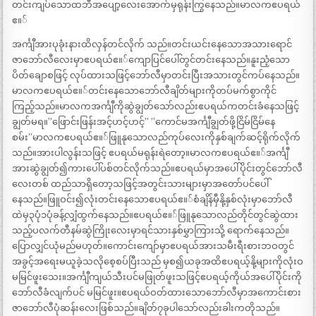
တင်းကျပ်သောထဘီအပျော့လေးအောက်မှရုန်းကြွနေသည်။မာလကဧပရယ်
ဧ။်
အင်္ကျီအားပုခုံးနားထိလှန်တင်လိုက် သည်။တင်းယင်းနေသောအသားရောင်
ဇာဘော်လီလေးမှာဧပရယ်ဧ။်ကျောပြင်ပေါ်တွင်တင်းနေသည်။နူးညံ့သော
ပိတ်ချောစဖြင့် လုပ်ထားသဖြင့်ဘော်လီမှာတင်းပြီးအသားတွင်ကပ်နေသည်။
မာလကဧပရယ်ဧ။်တင်းနေသောဘော်လီချိတ်များကိုတပ်မက်စွာကိုင်
ကြည့်သည်။မာလကအင်္ကျီကိုဆွဲချွတ်သော်လည်းဧပရယ်ကတင်းခံနေသဖြင့်
ချွတ်မရ။”ဖြောင်းဖြန်းအင့်ဟင့်ဟင့်” ”ကောင်မအင်္ကျီချွတ်ဖို့ငြိမ်ငြိမ်နေ
စမ်း”မာလကဧပရယ်ဧ။်ဖြူနုသောလည်ကုပ်လေးကိုနှစ်ချက်ဆင့်ရိုက်လိုက်
သည်။အားပါလွန်းသဖြင့် ဧပရယ်မရုန်းရဲတော့။မာလကဧပရယ်ဧ။်အင်္ကျီ
အားဆွဲချွတ်၍ကားပေါ်ပစ်တင်လိုက်သည်။ဧပရယ်မှာအပေါ်ပိုင်းတွင်ဘော်လီ
လေးတစ် ထည်သာရှိတော့သဖြင့်အတွင်းသားများမှာအတော်ပင်ပေါ်
နေသည်။ဖြူဝင်း၍လုံးတင်းနေသောဧပရယ်ဧ။်စံချိန်မှီနို့နှစ်လုံးမှာဘော်လီ
ထဲမှ၃ပုံ၁ပုံခန့်လျှံထွက်နေသည်။ဧပရယ်ဧ။်ဖြူနုသောလည်တိုင်တွင်ဆွဲထား
သည့်ပလက်တီနမ်ဆွဲကြိုးလေးမှာရင်သားနှစ်မွှာကြားသို့ ရောက်နေသည်။
ပြောလျှင်ယုံမည်မဟုတ်။ကောင်းကျော်မှာဧပရယ်အားသမီးရီးစားဘဝတွင်
အခွင့်အရေးမယူခဲ့သလိုစေ့စပ်ပြီးသည် မှစ၍ယခုအထိဧပရယ့်နို့များကိုလုံးဝ
မမြင်ဖူးသေး။အင်္ကျီကျယ်သီးပင်မဖြုတ်ဖူးသဖြင့်ဧပရယ့်ကိုယ်အပေါ်ပိုင်းကို
ဘော်လီခံလျက်ပင် မမြင်ဖူး။ဧပရယ်ဝတ်ထားသောဘော်လီမှာအကောင်းစား
ဇာဘော်လီပုံဆန်းလေးဖြစ်သည်။ချိတ်၇ခုပါသော်လည်းခါးကတိုသည်။