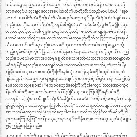
သစ်ပင်တွင်ချည်ထားလိုက်သည်။ ”ဟဲဟဲချစ်လေးကိုယ်တို့ကချစ်လေးကို
ဘာမှမလုပ်ပါဘူးချစ်လေးအပေါက်ထဲကိုယ်တို့လီးပဲထည့်မှာပါဟဲဟဲ””ချစ်
လေးရဲ့အပေါက်ထဲကိုကိုယ်တို့လီးချောင်းတွေထည့်ပြီးလိုးရုံပဲဟဲဟဲချစ်လေး
လည်းအကျိုးမယုတ်ကိုယ်တို့လည်းဖီးရှိဟဲဟဲ” ”ရှင်ရှင်တို့လူစိတ်မရှိကြဘူး
လားဟင့်ဟင့်လွှတ်ပါကျွန်မကိုလွှတ်ဟင့်ဟင့်” ကောင်းကျော်မှာမိမိဧ။်ဇနီး
လောင်းလေးကိုထိုသူ၈ယောက်ဘာလုပ်တော့မည်ကိုသိသဖြင့်သာမန်အရွယ်
လီးမှာတောင်မတ်နေသည်။ မာလဆိုသူကကားကိုကောင်းကျော်ရှေ့တည့်
တည့်တွင်ဖင်ထိုးလိုက်ပြီးအော်ဟစ်ရုန်းကန်နေသောဧပရယ်ကိုဆွဲခေါ်လာကြ
သည်။ ဧပရယ်မှာဘာအဝတ်မှမချွတ်ရသေးသော်လည်းအဝတ်အစားများမှာ
ဖရိုဖရဲဖြစ်နေသည်။ သေးကျင်လွန်းလှသောခါးလေးအောက်မှလုံးတင်းပြီး
ပြည့်ဖောင်းလှသောဧပရယ့်အိုးကြီးနှစ်လုံးမှာခြေလှမ်းတိုင်းတွင်တစ်ချက်
ချင်းတုန်ခါနေသည်။လှပဖူးရွနေသောမျက်နှာလေးမှာငိုယိုရုန်းကန်နေသဖြင့်မဲ့
နေသော်လည်းချောဆဲ။ ”ဟျောင်တွေဒီစော်ကြီးကိုငါကော့ပျံသွားအောင်ကိုင်
ပြမယ်မင်းတို့တွေကောင်းကောင်းကြည့်ပြီးပညာယူကြငါပြီးရင်မင်းတို့
အလှည့် ပေါ့ဟိုကောင်ချက်ကြီးဗီဒီယိုရိုက်ထားစမ်း””ဟင့်ဟင့်မမလုပ်ကြပါနဲ့
ရှင်ရှင်တို့လိုချင်တာယူသွားကြပါဟင့်ဟင့်” မာလဆရာဝန်မချောလေးဧပရယ်
အားစလုပ်တော့သည်။”ဟျောင်တွေငါတစ်ယောက်တည်းနိုင်တယ်မင်းတို့ဟို
နားကနေကြည့်ကြ” အခြားသူများမှာလည်းထိန်းမရသောတဏှာမျက်လုံးများ
ဖြင့်ကြည့်နေကြသည်။
မာလအပါအဝင်ထိုသူများဧ။်ကိုယ်တွင်အဝတ်မရှိတော့ သဖြင့်မတောင့်တ