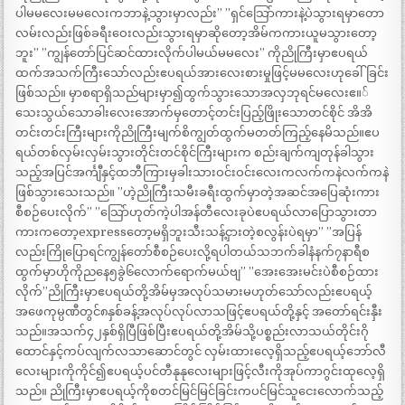
ပါမမလေးမမလေးကဘာနဲ့သွားမှာလည်း” ”ရှင်သြော်ကားနဲ့ပဲသွားရမှာတော
လမ်းလည်းဖြစ်ခရီးဝေးလည်းသွားရမှာဆိုတော့အိမ်ကကားယူမသွားတော့
ဘူး” ”ကျွန်တော်ပြင်ဆင်ထားလိုက်ပါမယ်မမလေး” ကိုညိုကြီးမှာဧပရယ်
ထက်အသက်ကြီးသော်လည်းဧပရယ်အားလေးစားမှုဖြင့်မမလေးဟုခေါ်ခြင်း
ဖြစ်သည်။ မှာစရာရှိသည်များမှာ၍ထွက်သွားသောအလှဘုရင်မလေးဧ။်
သေးသွယ်သောခါးလေးအောက်မှတောင့်တင်းပြည့်ဖြိုးသောတင်စိုင် အိအိ
တင်းတင်းကြီးများကိုညိုကြီးမျက်စိကျွတ်ထွက်မတတ်ကြည့်နေမိသည်။ဧပ
ရယ်တစ်လှမ်းလှမ်းသွားတိုင်းတင်စိုင်ကြီးများက စည်းချက်ကျတုန်ခါသွား
သည့်အပြင်အင်္ကျီနှင့်ထဘီကြားမှခါးသားဝင်းဝင်းလေးကလက်ကနဲလက်ကနဲ
ဖြစ်သွားသေးသည်။ ”ဟဲ့ညိုကြီးသမီးခရီးထွက်မှာတဲ့အဆင်အပြေဆုံးကား
စီစဉ်ပေးလိုက်” ”သြော်ဟုတ်ကဲ့ပါအန်တီလေးခုပဲဧပရယ်လာပြောသွားတာ
ကားကတော့expressတော့မရှိဘူးသီးသန့်ငှားတဲ့စလွန်းပဲရမှာ” ”အပြန်
လည်းကြိုပြောရင်ကျွန်တော်စီစဉ်ပေးလို့ရပါတယ်သဘက်ခါနံနက်၇နာရီစ
ထွက်မှာဟိုကိုညနေ၅ခွဲ၆လောက်ရောက်မယ်ဗျ” ”အေးအေးမင်းပဲစီစဉ်ထား
လိုက်”ညိုကြီးမှာဧပရယ်တို့အိမ်မှအလုပ်သမားမဟုတ်သော်လည်းဧပရယ့်
အဖေကုမ္ပဏီတွင်၈နှစ်ခန့်အလုပ်လုပ်လာသဖြင့်ဧပရယ်တို့နှင့် အတော်ရင်းနှီး
သည်။အသက်၄၂နှစ်ရှိပြီဖြစ်ပြီးဧပရယ်တို့အိမ်သို့ပစ္စည်းလာသယ်တိုင်းဂို
ထောင်နှင့်ကပ်လျက်လသာဆောင်တွင် လှမ်းထားလေ့ရှိသည့်ဧပရယ့်ဘော်လီ
လေးများကိုကိုင်၍ဧပရယ့်ပင်တီနုနုလေးများဖြင့်လီးကိုအုပ်ကာဂွင်းထုလေ့ရှိ
သည်။ ညိုကြီးမှာဧပရယ့်ကိုစတင်မြင်မြင်ခြင်းကပင်မြင်သူငေးလောက်သည့်