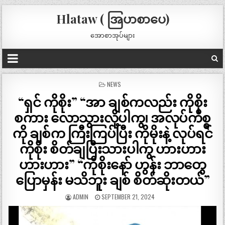
Hlataw ( အြပာစာပေ)
အောစာအုပ်များ
POSTED
NEWS
IN
“ရှင် ကိုစိုး” “အာ ချစ်ကလည်း ကိုစိုး
စကား လောသွားလို့ပါကွ၊ အလုပ်ကိစ္စ
ကို ချစ်က ကြီးကြပ်ပြီး ကိုမိုးနဲ့ လုပ်ရင်
ကိုစိုး စိတ်ချပြီးသားပါကွ ဟားဟား
ဟားဟား” “ကိုစိုးနော် ဟွန်း ဘာတွေ
ပြောမှန်း မသိဘူး ချစ် စိတ်ဆိုးတယ်”
ADMIN
SEPTEMBER 21, 2024