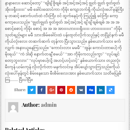
နာနာလေး ဆောင့်တော့” “ဗျိဗျိ ဇွိဗျစ် အင့်အင့်အင့်အင့် ဗျွတ် ဗျွတ် ဗွတ်ဗွတ်
အိုးးးရှီးးးးးး” မမီ ခေါင်းထောင်ကာ ကိုမိုး ကျောဘက်ရှိ ကိုယ်လုံးပေါ် မှန်ကြီး
မှ တဆင့် စောက်ပတ်ထဲ လီးကြီး ဝင် ထွက်နေပုံကို ကြည့်၍ ဖင်ကြီး ကော့
ကော့ပေးသည်။ “ဗျွတ်ဗျွတ် ဗွတ်ဗွတ် အင့်အင့်အင့် ဗျိ ဗျိ ဗျစ်ဗျစ် အ အ အ
စောင့်စောင့် ကိုမိုး စောင့် အ အ အ အားးးဟားးးးရှီးးးးး ဟားးးးးးးးးး” ကိုမိုး
သုတ်ရည်များ မမီ သားအိမ်ခေါင်းထဲ ပန်းထုတ်လိုက်သည်နှင့် တပြိုင်နက် မမီ
ကိုယ်လုံးလေး တဆက်ဆက် တုန်ကာ ပြီးသွားသည်။ နှစ်ယောက်သား ဖက်
လျှက် အနားယူနေကြသည်။ “ကောင်းလား မမမီ” “အွန်း ကောင်းတာပေါ့ ကို
မိုးရယ်” “ကဲ ဒါဆို နောက်တချီ စမယ်” “အာ ကိုမိုးကလည်းကွာ” “လုပ်ချင်
တော့ဘူးလား” “လုပ်မှာပေါ့လို့ အဟင့်ဟင့်ဟင့်” နှစ်ယောက်သား တညလုံး
မီးကုန် ယမ်းကုန် လိုးလိုက်တာ မနက်လင်းမှ အိပ်ပျော်သွားကြသည်။ကိုယ်
လုံးပေါ် မှန်တွင် စိမ်းနေသော မီးစိမ်းလေးအား နှစ်ယောက်သား သတိမပြုမိ
ကြ……… ပြီးပါပြီ။
Share:
Author:
admin
Related Articles