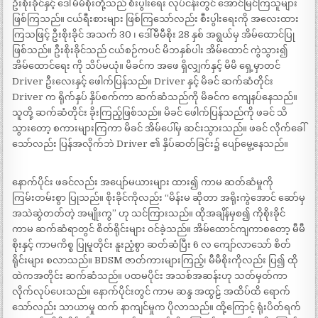
ဦးစိုးခိုင်နှင့် ဒေါ်မီမီစိုးတို့သည် စီးပွါးရေး လုပ်ငန်းတွင် အောင်မြင်ကြသူများ
ဖြစ်ကြသည်။ ငယ်ရီးစားများ ဖြစ်ကြသော်လည်း စီးပွါးရေးကို အလေးထား
ကြသဖြင့် ဦးစိုးခိုင် အသက် 30 ၊ ဒေါ်မီမီစိုး 28 နှစ် အရွယ်မှ အိမ်ထောင်ပြု
ဖြစ်သည်။ ဦးစိုးခိုင်သည် ငယ်စဉ်ကပင် မိဘနှစ်ပါး အိမ်ထောင် ကွဲသွား၍
အိမ်ထောင်ရေး ကို သိပ်မယုံ။ မိခင်က အဖေ ရှိလျှက်နှင့် မိမိ ရှေ့မှာတင်
Driver ဦးလေးနှင့် ဖေါက်ပြန်သည်။ Driver နှင့် မိခင် ဆက်ဆံတိုင်း
Driver က ရိုက်နှပ် နှိပ်စက်ကာ ဆက်ဆံသည်ကို မိခင်က ကျေနပ်နေသည်။
သူတို့ ဆက်ဆံတိုင်း ခိုးကြည့်ဖြစ်သည်။ မိခင် ဖေါက်ပြန်သည်ကို ဖခင် သိ
သွားတော့ စကားများကြကာ မိခင် အိမ်ပေါ်မှ ဆင်းသွားသည်။ ဖခင် လိုက်ခေါ်
သော်လည်း ပြန်အလိုက်ဘဲ Driver ၏ နှိပ်ဆတ်ခြင်း၌ ပျော်မွေ့နေသည်။
နောက်ပိုင်း ဖခင်လည်း အပျော်မယားများ ထား၍ ကာမ ဆတ်ဆံမှုကို
ကြမ်းတမ်းစွာ ပြုသည်။ စိုးခိုင်ကိုလည်း “မိန်းမ ဆိုတာ အရိုးကွဲအောင် ဆော်မှ
အသဲဆွဲတတ်တဲ့ အမျိုးကွ” ဟု သင်ကြားသည်။ ထိုအချိန်မှစ၍ ကိုစိုးခိုင်
ကာမ ဆက်ဆံရာတွင် စိတ်ရိုင်းများ ဝင်ခဲ့သည်။ အိမ်ထောင်ကျကာစတော့ မီမီ
စိုးနှင့် ကာမကိစ္စ ပြုမူတိုင်း နူးညံ့စွာ ဆတ်ဆံပြီး 6 လ ကျော်လာသော် စိတ်
ရိုင်းများ စလာသည်။ BDSM ဇာတ်ကားများကြည့်၊ မီမီစိုးကိုလည်း ပြ၍ ထို
ထဲကအတိုင်း ဆက်ဆံသည်။ ပထမပိုင်း အသစ်အဆန်းဟု သတ်မှတ်ကာ
လိုက်လုပ်ပေးသည်။ နောက်ပိုင်းတွင် ကာမ ဆန္ဒ အထွဠ် အထိပ်ထိ ရောက်
သော်လည်း သာယာမှု ထက် နာကျင်မှုက ပိုလာသည်။ ထို့ကြောင့် ရုံးပိတ်ရက်