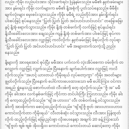
လည်း ကိုမိုး လည်ပင်းအား သိုင်းဖက်ရင်း ပြန်နမ်းသည်။ မမီ၏ နှုတ်ခမ်းများ
အား နမ်းရင်း ကိုမိုး လက်များက မမီ၏ နို့အစုံကို ပွတ်သပ်နေသည်။ မီမီစိုး
မျက်လုံးများ မှေးစင်းသွားသည်။ ကိုမိုး မမီရဲ့ လည်တိုင်အား နမ်းရှိုက်ရင်း
ပါးစပ်ဖြင့် စုပ်နေသည်။ “ပြွတ် ပြွတ် ပြွတ် အင်းဟင်းဟင်းဟင်း” တဖြေးဖြေး
နှင့် နို့အုံ ရောက်သွားသည်။ ကိုမိုး နို့အုံ တစ်ဖက်ကို လက်ဖြင့် စုပ်နယ်ရင်း
နို့သီးခေါင်းလေးအား ချေသည်။ ကျန် နို့အုံ တစ်ဖက်အား ပါးစပ်ဖြင့် စုပ်ကာ
နို့သီးခေါင်းလေးအား လျှာဖြင့် ကလိလိုက်၊ နှုတ်ခမ်းဖြင့် ဖိစုပ်လိုက် လုပ်ရာ
“ပြွတ် ပြွတ် ပြွတ် အင်းဟင်းဟင်းဟင်း” မမီ အဖျားတက်သကဲ့သို့ ညည်း
နေသည်။
နို့များကို အားရအောင် စုပ်ပြီး မမီအား ပက်လက် လှဲးအိပ်စေကာ ဝမ်းဗိုက် တ
လျှောက် လျှာဖြင့် လျှက်သည်။ ပြီးနောက် ချက်ပေါက်အား လျှာဖြင့် ကလိ
လိုက်သည်။ “အဟင့် ယားတယ် ကိုမိုးရယ် လုပ်တော့ကွာ” ကိုမိုး အဝတ်များ
ချွတ်လိုက်သည်။ ပြီးနောက် ပေါင်ကားပေးထားသော မမီ ပေါင်ကြား ဝင်ကာ
အရည် ရွှဲနေသည့် စောက်ပတ်ထဲ လီးဒစ်ကို တေ့ ထဲ့လိုက်သည်။ “ဇွိ အ” မမီ
ကိုမိုး ခါးအား လက်နှစ်ဖက်ဖြင့် ကိုင်ကာ တင်ပါးကြီး ကြွလာသည်။ ကိုမိုး ခါး
ကို ကော့ထည့်လိုက်သည်။ “ဗျိ အ ဟားးးး” လီး တစ်ဝက်ခန့် ဝင်သွားသည်။
ခါးကို အားစိုက်ကာ စောင့်ထည့်လိုက်သည်။ “ဗျိ ဗျိ ဇွိ ဗွတ် အားးဟားးးဟားး
ကောင်းလိုက်တာ ကိုမိုးရယ်” လီးတစ်ဆုံး ဝင်သွားသည်။ လီးအား ပြန်ထုတ်
လိုက် ထည့်လိုက်ဖြင့် ဖြေးညှင်းစွာ လိုးပေးနေရာ အချက် 20 ခန့် ကြာသော်
“ဗျိ ဗွတ် ဗျစ် ဗျစ် အိုးးးရှီးးး ကောင်းတယ် ကောင်းတယ် ဆောင့်တော့ ကိုမိုး