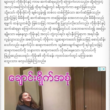
များတွင် ကိုစိုးခိုင်နှင့် ကာမ ဆက်ဆံရမည်ကို ကြောက်လာသည်။ ထို့ကြောင့်
အလုပ်အကြောင်းပြ၍ ထိုရက်မျိုးတွင် ခရီးထွက်ကာ ရှောင်ဖြစ်သည်။
သို့သော် ကိုစိုးခိုင်ကို ချစ်လွန်း၍ တစ်လ တစ်ကြိမ်သာ ဆက်ဆံဖြစ်သည်။
ဤသို့ဖြင့် မီမီစိုးတို့ ဆက်ဆံရေးက တဖြေးဖြေး အေးလာသည်။ မီမီစိုးသည်
ရမ္မက် ထန်သူတစ်ဦး ဖြစ်သဖြင့် ကာမကိစ္စ ပြုလုပ်လိုသော်လည်း ကိုစိုးခိုင်နှင့်
ဆက်ဆံရမှာ ကြောက်လာသည်။ ထို အချိန်တွင်ပင် သဘောကောင်း၍ အပြော
ချိုသော မန်နေဂျာ ကိုမိုးနှင့် အလုပ် တွဲလုပ်ရင်း ရင်းနှီးကြရာက အရင်းနှီး
လွန်သွားသည်။ အစပိုင်းတွင် ကိုမိုးက သူ့ဆရာကတော် ဖြစ်သဖြင့် စောင့်ထိန်း
သော်လည်း နောက်ပိုင်း ဆရာကတော်က သူ့ခံစားချက်များကို ရင်ဖွင့်သဖြင့်
ဆရာကတော်ကို သနားကာ ဆရာကတော် လိုအပ်နေသော ကွပ်လပ်ကို
ဖြည့်ဆည်းပေးရင်း ကိုမိုး၏ တိုက်ခန်း ကုတင်ထက်တွင် မကြာခဏ
သွေးသား ဖလှယ်ဖြစ်ကြသည်။