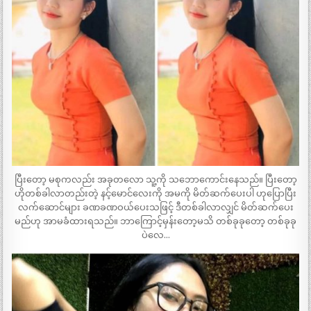
ပြီးတော့ မစုကလည်း အခုတလော သူ့ကို သဘောကောင်းနေသည်။ ပြီးတော့
ဟိုတစ်ခါလာတည်းတဲ့ နင့်မောင်လေးကို အမကို မိတ်ဆက်ပေးပါ ဟုပြောပြီး
လက်ဆောင်များ ခဏခဏဝယ်ပေးသဖြင့် ဒီတစ်ခါလာလျှင် မိတ်ဆက်ပေး
မည်ဟု အာမခံထားရသည်။ ဘာကြောင့်မှန်းတော့မသိ တစ်ခုခုတော့ တစ်ခုခု
ပဲလေ…