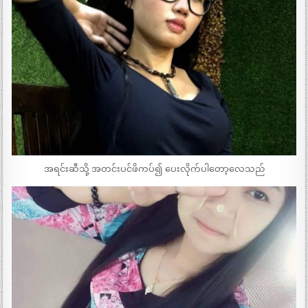
အရင်းဆီသို့ အတင်းပင်ဖိကပ်၍ ပေးလိုက်ပါတော့လေသည်