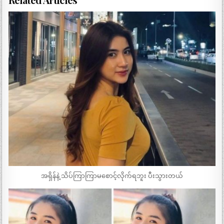
အရှိန်နဲ့ သိပ်ကြာကြာမစောင့်လိုက်ရဘူး ပီးသွားတယ်