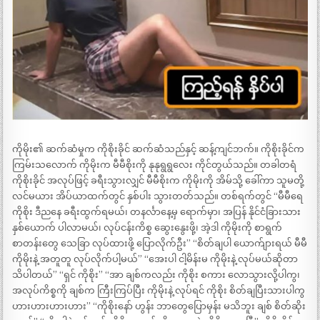
ကိုမိုး၏ ဆက်ဆံမှုက ကိုစိုးခိုင် ဆက်ဆံသည်နှင့် ဆန့်ကျင်ဘက်။ ကိုစိုးခိုင်က
ကြမ်းသလောက် ကိုမိုးက မီမီစိုးကို နုနုရွရွလေး ကိုင်တွယ်သည်။ တခါတရံ
ကိုစိုးခိုင် အလုပ်ဖြင့် ခရီးသွားလျှင် မီမီစိုးက ကိုမိုးကို အိမ်သို့ ခေါ်ကာ သူမတို့
လင်မယား အိပ်ယာထက်တွင် နှစ်ပါး သွားတတ်သည်။ တစ်ရက်တွင် “မီမီရေ
ကိုစိုး ဒီညနေ ခရီးထွက်ရမယ်၊ တနင်္လာနေ့မှ ရောက်မှာ၊ အပြန် နိုင်ငံခြားသား
နှစ်ယောက် ပါလာမယ်၊ လုပ်ငန်းကိစ္စ ဆွေးနွေးဖို့၊ အဲ့ဒါ ကိုမိုးကို စာရွက်
စာတန်းတွေ သေခြာ လုပ်ထားဖို့ ပြောလိုက်ဦး” “စိတ်ချပါ ယောက်ျားရယ် မီမီ
ကိုမိုးနဲ့ အတူတူ လုပ်လိုက်ပါ့မယ်” “အေးပါ ငါ့မိန်းမ ကိုမိုးနဲ့ လုပ်မယ်ဆိုတာ
သိပါတယ်” “ရှင် ကိုစိုး” “အာ ချစ်ကလည်း ကိုစိုး စကား လောသွားလို့ပါကွ၊
အလုပ်ကိစ္စကို ချစ်က ကြီးကြပ်ပြီး ကိုမိုးနဲ့ လုပ်ရင် ကိုစိုး စိတ်ချပြီးသားပါကွ
ဟားဟားဟားဟား” “ကိုစိုးနော် ဟွန်း ဘာတွေပြောမှန်း မသိဘူး ချစ် စိတ်ဆိုး