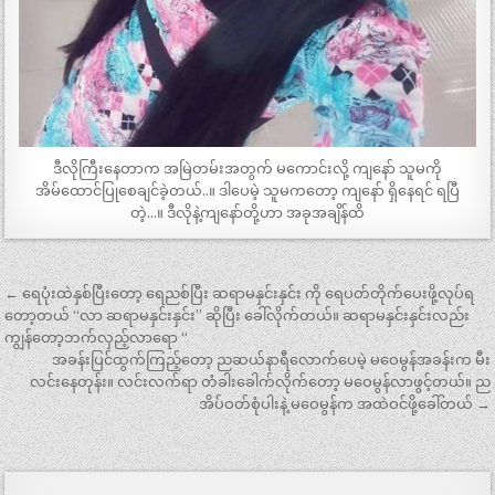
ဒီလိုကြီးနေတာက အမြဲတမ်းအတွက် မကောင်းလို့ ကျနော် သူမကို
အိမ်ထောင်ပြုစေချင်ခဲ့တယ်..။ ဒါပေမဲ့ သူမကတော့ ကျနော် ရှိနေရင် ရပြီ
တဲ့…။ ဒီလိုနဲ့ကျနော်တို့ဟာ အခုအချိန်ထိ
Post
← ရေပုံးထဲနှစ်ပြီးတော့ ရေညစ်ပြီး ဆရာမနှင်းနှင်း ကို ရေပတ်တိုက်ပေးဖို့လုပ်ရ
navigation
တော့တယ် “‌လာ ဆရာမနှင်းနှင်း” ဆိုပြီး ခေါ်လိုက်တယ်။ ဆရာမနှင်းနှင်းလည်း
ကျွန်တော့ဘက်လှည့်လာရော “‌
အခန်းပြင်ထွက်ကြည့်တော့ ညဆယ်နာရီလောက်ပေမဲ့ မဝေမွန်အခန်းက မီး
လင်းနေတုန်း။ လင်းလက်ရာ တံခါးခေါက်လိုက်တော့ မဝေမွန်လာဖွင့်တယ်။ ည
အိပ်ဝတ်စုံပါးနဲ့ မဝေမွန်က အထဲဝင်ဖို့ခေါ်တယ် →