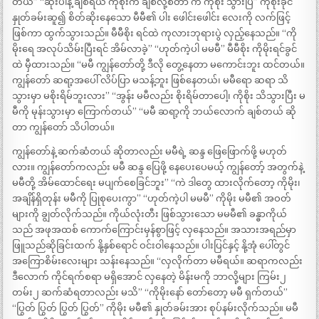
တယ်” “ဆိုးပါနဲ့ ချစ်ရယ် ကိုစိုးက ချစ်လို့စတာ ကဲ ကိုစိုး သွားပြီ” ကိုစိုးခိုင်
နှုတ်ခမ်းဆူ၍ စိတ်ဆိုးနေသော မီမီ၏ ပါး ဖေါင်းဖေါင်း လေးကို လက်ဖြင့်
ဖြစ်ကာ ထွက်သွားသည်။ မီမီစိုး ရင်ထဲ ကုလားဘုရားပွဲ လှည့်နေသည်။ “ကို
မိုးရေ အလုပ်သိမ်းပြီးရင် အိမ်လာခဲ့” “ဟုတ်ကဲ့ပါ မမမီ” မီမီစိုး ကိုမိုးရင်ခွင်
ထဲ မှီထားသည်။ “မမီ ကျွန်တော်တို့ ဒီလို တွေ့နေတာ မကောင်းဘူး ထင်တယ်။
ကျွန်တော် ဆရာ့အပေါ် လိပ်ပြာ မသန့်ဘူး ဖြစ်နေတယ်၊ မမီရော ဆရာ သိ
သွားမှာ မစိုးရိမ်ဘူးလား” “အွန်း မမီလည်း စိုးရိမ်တာပေါ့၊ ကိုစိုး သိသွားပြီး မ
မီကို မုန်းသွားမှာ ကြောက်တယ်” “မမီ ဆရာ့ကို ဘယ်လောက် ချစ်တယ် ဆို
တာ ကျွန်တော် သိပါတယ်။
ကျွန်တော်နဲ့ ဆက်ဆံတယ် ဆိုတာလည်း မမီရဲ့ ဆန္ဒ ဖြေဖြောက်ဖို့ မဟုတ်
လား။ ကျွန်တော်ကလည်း မမီ ဆန္ဒ ပြေဖို့ နေပေးပေမယ့် ကျွန်တော့် အတွက်နဲ့
မမီတို့ အိမ်ထောင်ရေး မပျက်စေခြင်ဘူး” “ကဲ ဒါတွေ ထားလိုက်တော့ ကိုမိုး၊
အချိန်ရှိတုန်း မမီကို ပြုစုပေးကွာ” “ဟုတ်ကဲ့ပါ မမမီ” ကိုမိုး မမီ၏ အဝတ်
များကို ချွတ်လိုက်သည်။ ကိုယ်လုံးတီး ဖြစ်သွားသော မမမီ၏ ခန္ဓာကိုယ်
သည် အဖုအထစ် ကောက်ကြောင်းမှန်စွာဖြင့် လှနေသည်။ အသားအရည်မှာ
ဖြူသည်ဆိုခြင်းထက် နို့နှစ်ရောင် ဝင်းဝါနေသည်။ ပါးပြင်နှင့် နို့အုံ ပေါ်တွင်
အကြောစိမ်းလေးများ သန်းနေသည်။ “လှလိုက်တာ မမီရယ်။ ဆရာကလည်း
ဒီလောက် ကိုင်ရက်စရာ မရှိအောင် လှနေတဲ့ မိန်းမကို ဘာလို့များ ကြမ်း၂
တမ်း၂ ဆက်ဆံရတာလည်း မသိ” “ကိုမိုးနော် တော်တော့ မမီ ရှက်တယ်”
“ပြွတ် ပြွတ် ပြွတ် ပြွတ်” ကိုမိုး မမီ၏ နှုတ်ခမ်းအား စုပ်နမ်းလိုက်သည်။ မမီ