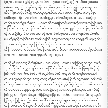
င့်သွားပါတယ်။ ရှင်နဲ့ ကျွန်မက မိဘတွေပေးစားလို့ယူခဲ့တာ..ဒီတော့ဖေဖေ
မေမေလဲဆုံးပြီ…။ ရှင်နဲ့ကွာဖို့ဘဲကျန်တော့တယ်…ရှင်ကျွန်မရမဲ့အမွေထဲက ဒီ
အိမ်ကြီးကလွဲရင်ကြိုက်တာယူသွားနိုင်တယ်..။ အရေးကြီးတာက ရှင်နဲ့မ
ပေါင်းရရင်ပြီးရော။ ကိုတင်မောင်ထွန်းမျက်နှာနီသွားပါတယ်…ဒါပေမဲ့သူ
လည်းယောင်္ကျားဘဲလေ… မလတ်ဆီကမျှော်လင့်မထားတဲ့စကားကိုကြားပေ
မဲ့ ကြိုက်တာယူသွားနိုင်တယ်ဆိုတဲ့စကားကို သူကျေနပ်သွားဟန်တူတယ်။ ဒါ
ဆို..မင်းနဲ့ငါနဲ့ရပြီးမှ ဝယ်ထားတဲ့ ကားကိုငါယူသွားမယ်။ကျေနပ်တယ်နော်…
မမကြီးနဲ့ကိုကိုကြီးရော အရပ်လူကြီးတွေဘာဘာမှဝင်ပြောချိန်ကို မရလိုက်ပါ
ဘူး။ မလတ်ပုံစံက ဆုံးဖြတ်ချက်ကိုပြတ်သားမဲ့ပုံစံ။ ကားက
သိန်း(၁၀၀၀)ကျော်လောက်တန်တဲ့ကားပါ…ဒီကားကဖေဖေမေမေတို့ဝယ်ပေး
ထားတာပါ မလတ်ကတော့မှုဟန်မတူပါဘူး..။
ကိုကိုကြီးကတော့ စိတ်မွန်းကျပ်လာဟန်တူပါတယ်။ အပြင်ကိုထသွားတယ်…
သူလည်းစိတ်ကျဉ်းကျပ်လာတာကြောင့် လိုက်သွားပါတယ်။ ခြံရှေ့မှကိုကို
ကြီးကစီးကရက်တစ်လိပ်ကို သူ့အိပ်ကပ်ထဲကထုတ်ပြီး ဖွာရင်းငေးနေပါ
တယ်။ သူရောက်သွားတော့ ကိုကိုကြီးကဘာမှမပြောဘဲ သူ့ကိုဆေးလိပ်တစ်
လိပ်ထုတ်ပေးတယ်။ သူလည်း ဆေးလိပ်ကိုမီးညှိလို့ရှိုက်ဖွာရင်း လမ်းမဘက်
ကို တောင်စဉ်ရေရာမရအတွေးတွေနဲ့အတူ ငေးမောနေပါတော့တယ်။ ကိုကို
ကြီးနှင့် မမကြီးလည်းနယ်ကိုပြန်သွားပြီ။ အိမ်ဖော်မလေးကလည်း သူမနယ်
ပြန်သွားပြီဖြစ်သည်။ အိမ်အပေါ်ထပ်မှ အထုပ်များကိုဆွဲကာ ကိုတင်မောင်
ထွန်းဆင်းလာပြီ။ သူမကို မထီတထီကြည့်လိုက်သေးသည်။ အခုတော့..မင်း