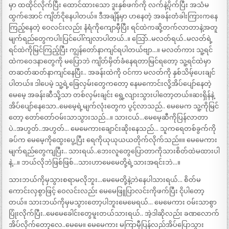
မှာ ထထိုင်လိုက်ပြီး ထောင်ထားသော ဒူးနှစ်ဖက်ကို လက်နဲ့ပိုက်ပြီး အသံမ
ထွက်အောင် ကျိတ်ငိုနေပါတယ်။ ဒီအချိန်မှာ ဟနေတဲ့ အခန်းတံခါးကြားကနေ
ကြည့်နေတဲ့ ဝေလင်းလည်း နံရံကိုကျောမှီပြီး ရင်ထဲကဆို့တက်လာတာနဲ့အတူ
မျက်ရည်တွေကပါးပြင်ပေါ်ကျလာပါတယ်..။ သြော်..မလတ်ရယ်..မလတ်ရဲ့
ရင်ထဲကိုမြင်ကြည့်ပြီး ကျွန်တော်နာကျင်ရပါတယ်ဗျာ…။ မလတ်ကား သူ့ရင်
ထဲကဝေဒနာတွေကို မပြောဘဲ ကျိတ်မှိတ်ခံနေရတာမြင်ရတော့ သူ့ရင်ထဲမှာ
တဆတ်ဆတ်နာကျင်နေပြီး.. အခန်းထဲကို ဝင်ကာ မလတ်ကို နှစ်သိမ့်ပေးချင်
ပါတယ်။ ဒါပေမဲ့ သူ့ရဲ့ခြေလှမ်းတွေကတော့ နေမကောင်းလို့အိပ်ပျော်နေတဲ့
မေမေ့ အခန်းဆီသို့သာ တစ်လှမ်းချင်း ရွေ့လျားသွားပါတော့တယ်။ဆးရှိန်နဲ့
အိပ်ပျော်နေသော..မေမေ့ရဲ့မျက်လုံးတွေက ပွင့်လာသည်.. မေမေက သူ့ကိုမြင်
တော့ တော်တော်ဝမ်းသာသွားသည်…။ သားငယ်…မေမေ့ဆီကိုပြန်လာတာ
ပဲ..အဟွတ်..အဟွတ်… မေမေကားချောင်းဆိုးနေသည်… သူကရေတစ်ခွက်ကို
ခပ်က မေမေ့ကိုထွေးပွေ့ပြီး ရေကိုယုယုယယတိုက်လိုက်သည်။။ မေမေကား
မျက်ရည်တွေကျပြီး.. သားရယ်..ဘေးလူတွေပြောတာကိုသားစိတ်ထဲမထားပါ
နဲ့…။ ဘယ်လိုဘဲဖြစ်ဖြစ်…သားဟာမေမေတို့ရဲ့သားအရင်းဘဲ…။
သားဘယ်ကိုမှသွားစရာမလိုဘူး…မေမေတို့နဲ့ဘဲနေပါသားရယ်… စိတ်မ
ကောင်းလှစွာဖြင့် ဝေလင်းလည်း မေမေဖြူပြာလင်းကိုဖက်ပြီး ငိုပါတော့
တယ်။ သားဘယ်ကိုမှမသွားတော့ပါဘူးမေမေရယ်… မေမေကား ဝမ်းသာစွာ
ပြုံးလိုက်ပြီး..မေမေခေါင်းတွေမူးတယ်သားရယ်.. အဲ့ဒါဆိုလည်း ခဏလောက်
အိပ်လိုက်တော့လေ..မေမေ။ မေမေကား မကြာမှီပြန်လည်အိပ်ပြောသွား