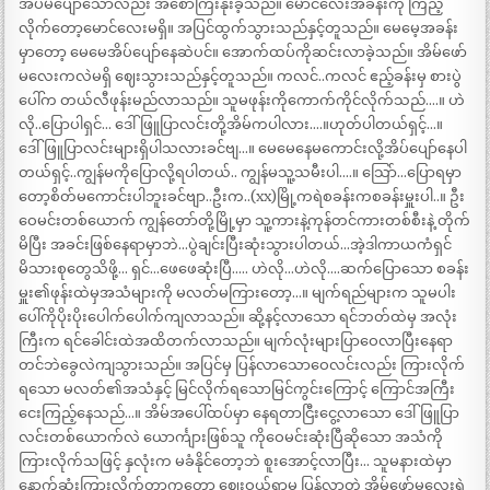
အိပ်မပျော်သော်လည်း အစောကြီးနိုးခဲ့သည်။ မောင်လေးအခန်းကို ကြည့်
လိုက်တော့မောင်လေးမရှိ။ အပြင်ထွက်သွားသည်နှင့်တူသည်။ မေမေ့အခန်း
မှာတော့ မေမေအိပ်ပျော်နေဆဲပင်။ အောက်ထပ်ကိုဆင်းလာခဲ့သည်။ အိမ်ဖော်
မလေးကလဲမရှိ ဈေးသွားသည်နှင့်တူသည်။ ကလင်..ကလင် ဧည့်ခန်းမှ စားပွဲ
ပေါ်က တယ်လီဖုန်းမည်လာသည်။ သူမဖုန်းကိုကောက်ကိုင်လိုက်သည်….။ ဟဲ
လို..ပြောပါရှင်… ဒေါ်ဖြူပြာလင်းတို့အိမ်ကပါလား….။ဟုတ်ပါတယ်ရှင့်…။
ဒေါ်ဖြူပြာလင်းများရှိပါသလားခင်ဗျ…။ မေမေနေမကောင်းလို့အိပ်ပျော်နေပါ
တယ်ရှင့်..ကျွန်မကိုပြောလို့ရပါတယ်.. ကျွန်မသူ့သမီးပါ….။ သြော်…ပြောရမှာ
တော့စိတ်မကောင်းပါဘူးခင်ဗျာ..ဦးက..(xx)မြို့ကရဲစခန်းကစခန်းမှူးပါ..။ ဦး
ဝေမင်းတစ်ယောက် ကျွန်တော်တို့မြို့မှာ သူ့ကားနဲ့ကုန်တင်ကားတစ်စီးနဲ့ တိုက်
မိပြီး အခင်းဖြစ်နေရာမှာဘဲ…ပွဲချင်းပြီးဆုံးသွားပါတယ်…အဲ့ဒါကာယကံရှင်
မိသားစုတွေသိဖို့… ရှင်…ဖေဖေဆုံးပြီ….. ဟဲလို…ဟဲလို….ဆက်ပြောသော စခန်း
မှူး၏ဖုန်းထဲမှအသံများကို မလတ်မကြားတော့…။ မျက်ရည်များက သူမပါး
ပေါ်ကိုပိုးပိုးပေါက်ပေါက်ကျလာသည်။ ဆို့နင့်လာသော ရင်ဘတ်ထဲမှ အလုံး
ကြီးက ရင်ခေါင်းထဲအထိတက်လာသည်။ မျက်လုံးများပြာဝေလာပြီးနေရာ
တင်ဘဲခွေလဲကျသွားသည်။ အပြင်မှ ပြန်လာသောဝေလင်းလည်း ကြားလိုက်
ရသော မလတ်၏အသံနှင့် မြင်လိုက်ရသောမြင်ကွင်းကြောင့် ကြောင်အကြီး
ငေးကြည့်နေသည်…။ အိမ်အပေါ်ထပ်မှာ နေရတာငြီးငွေ့လာသော ဒေါ်ဖြူပြာ
လင်းတစ်ယောက်လဲ ယောင်္ကျားဖြစ်သူ ကိုဝေမင်းဆုံးပြီဆိုသော အသံကို
ကြားလိုက်သဖြင့် နှလုံးက မခံနိုင်တော့ဘဲ စူးအောင့်လာပြီး… သူမနားထဲမှာ
နောက်ဆုံးကြားလိုက်တာကတော့ ဈေးဝယ်ရာမှ ပြန်လာတဲ့ အိမ်ဖော်မလေးရဲ့