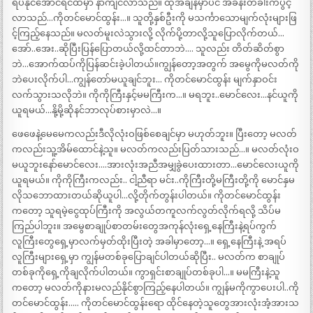
ရပ်နိုင်အောင်ရင်ထဲမှာ နာကျင်လာသည်။ ထိုအချိန်မှာပင် အခန်းတံခါးကပွင့်
လာသည်…ကိုတင်မောင်ထွန်း…။ သူတို့နှစ်ဦးကို မသင်္ကာသောမျက်လုံးများဖြ
င့်ကြည့်နေသည်။ မလတ်မူးလဲသွားလို့ လိုက်ပို့တာလို့သူပြောလိုက်တယ်…
အော်..အေး..ဆိုပြီးပြန်ပြောတယ်လို့ထင်တာဘဲ…. သူလည်း တိတ်ဆိတ်စွာ
ဘဲ…အောက်ထပ်ကိုပြန်ဆင်းခဲ့ပါတယ်။ကျွန်တော့အတွက် အမွေကိုမလတ်ကို
ဘဲပေးလိုက်ပါ…ကျွန်တော်မယူချင်ဘူး… ကိုတင်မောင်ထွန်း မျက်နှာဝင်း
လက်သွားသလိုဘဲ။ ကိုကိုကြီးနှင့်မမကြီးက…။ မရဘူး..မောင်လေး…နင်ယူကို
ယူရမယ်…နို့မို့ဆိုနင်ဘာလုပ်စားမှာလဲ…။
ဖေဖေနဲ့မေမေကလည်းဒီလိုလုံးဝဖြစ်စေချင်မှာ မဟုတ်ဘူး။ ပြီးတော့ မလတ်
ကလည်းသူ့အိမ်ထောင်နဲ့သူ။ မလတ်ကလည်းပြတ်သားသည်…။ မလတ်လုံးဝ
မယူဘူးနော်မောင်လေး….အားလုံးအညီအမျှခွဲပေးထားတာ…မောင်လေးယူကို
ယူရမယ်။ ကိုကိုကြီးကလည်း.. ငါ့ညီရာ မင်း..ကိုကြီးတို့မကြီးတို့ကို မောင်နှမ
လိုသဘောထားတယ်ဆိုယူပါ…လို့တိုက်တွန်းပါတယ်။ ကိုတင်မောင်ထွန်း
ကတော့ သူရမဲ့ငွေထုပ်ကြီးကို အလွယ်တကူလက်လွတ်လိုက်ရလို့ သိပ်မ
ကြည်ပါဘူး။ အမွေစာချုပ်စာတမ်းတွေအကုန်လုံးရှေ့နေကြီးနဲ့ရပ်ကွက်
လူကြီးတွေရှေ့မှာလက်မှတ်ထိုးပြီးတဲ့ အခါမှာတော့…။ ရှေ့နေကြီးနဲ့ အရပ်
လူကြီးများရှေ့မှာ ကျွန်မတစ်ခုပြောချင်ပါတယ်ဆိုပြီး.. မလတ်က စာချုပ်
တစ်ခုကိုရှေ့ကိုချလိုက်ပါတယ်။ ကွာရှင်းစာချုပ်တစ်ခုပါ…။ မမကြီးနဲ့သူ
ကတော့ မလတ်ကိုနားမလည်နိုင်စွာကြည့်နေပါတယ်။ ကျွန်မကိုကွာပေးပါ..ကို
တင်မောင်ထွန်း….. ကိုတင်မောင်ထွန်းရော ထိုင်နေတဲ့သူတွေအားလုံးအံ့အားသ