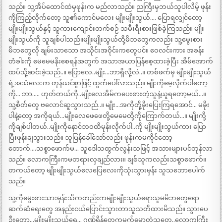
သည်။ သူ့အိပ်ထောင်ထဲမှဖုန်းက မည်လာသည်။ ညကြီးမှဘယ်သူပါလိမ့် ဖုန်း
ကိုကြည့်လိုက်တော့ သူ၏ကောင်မလေး မျိုးမျိုးသွယ်…. ပြောရလျှင်တော့
မျိုးမျိုးသွယ်နှင့် သူကားကျောင်းတက်စဉ် သမီးရီးစားဖြစ်ခဲ့ကြသည်။ မျိုး
မျိုးသွယ်ကို သူချစ်ပါသည်။မျိုးမျိုးသွယ်တို့မိဘတွေကလည်း သူ့မွေးစား
မိဘတွေလို ချမ်းသာသော အသိုင်းအဝိုင်းကတွေပင်။ ဝေလင်းကား အခန်း
တံခါးကို မေမေမနိုးစေရန်အတွက် အသာအယာပြန်စေ့ထားခဲ့ပြီး အိမ်အောက်
ထပ်သို့ဆင်းခဲ့သည်..။ ပြောလေ..မျိုး…ဘာရှိလို့လဲ..။ တစ်ဖက်မှ မျိုးမျိုးသွယ်
ရဲ့အသံလေးက တုန်ယင်စွာဖြင့် ထွက်ပေါ်လာသည်။ မျိုးကိုမေ့လိုက်ပါတော့
ကို… ဘာ….. ဟုတ်တယ်ကို..မျိုးလေအိမ်ကပေးစားတဲ့သူနဲ့ယူရတော့မယ်…။
သူ့စိတ်တွေ ဗလောင်ဆူသွားသည်..။ မျိုး…အကိုတို့ခိုးပြေးကြရအောင်… မခိုး
ပါနဲ့တော့ အကိုရယ်…မျိုးလေဖေဖေတို့မေမေတို့ကိုကြောက်တယ်…။ မျိုးကို့
ကိုချစ်ပါတယ်..မျိုးကိုနောင်ဘဝထိမုန်းလိုက်ပါ..ကို မျိုးမျိုးသွယ်ကား ပြော
ပြီးဖုန်းချသွားသည်။ သူပြန်ခေါ်သော်လည်း ဖုန်းကမကိုင်တော့
တောက်….သစ္စာဖောက်မ… သူဒေါသထွက်လွန်းသဖြင့် အသားများပင်တုန်လာ
သည်။ လောကကြီးကမတရားလှချည်လား။ ချစ်သူကလည်းသစ္စာဖောက်။
တကယ်တော့ မျိုးမျိုးသွယ်လေပြေလေးကိုသုံးသွားမှန်း သူသဘောပေါက်
သည်။
သူ့ကိုမွေးစားသားမှန်းသိကတည်းကမျိုးမျိုးသွယ်ရောသူမမိဘတွေရော
ဆက်ဆံရေးတွေ အနည်းငယ်ပြောင်းသွားတာသူသတိထားမိသည်။ သွားပေ
ဦးတော့…မျိုးမျိုးသွယ်ရေ… ဂုဏ်ရှိန်တွေကမက်မောတဲ့သူတွေ..လောကကြီး