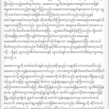
ပြီးပြောသည့်အခါတွင်တော့.. မေမေကသူ့ကိုအမွေစားအမွေခံသားအဖြစ်
မွေးစားထားသည့်စာချုပ်ကိုပြသည်။ ဖေဖေကတော့မျက်နှာမကောင်းလှ။ သူ့
ကို မောင်လေးအရင်းအဖြစ်သာသိကြတော့ မလတ်သည်လည်းသူနှင့်
မောင်နှမအရင်းမဟုတ်မှန်း ထိုအခါမှသိကြတော့သည်။ ဖေဖေနှင့်မေမေနှင့်သိ
နေသောမကြီးကလည်း သူငယ်စဉ်ကတည်းက အများမသိအောင်သာမက မ
လတ်ကိုပါမသိအောင်ဖုံးဖိထားခဲ့ပြီး.. သူ့အပေါ်အချစ်ပိုခဲ့ကြသည်။ သို့သော်
ထိုအချိန်မှ စတင်ပြီးသူ့စိတ်တွေပြောင်းလဲသွားခဲ့သည်။ ဖေဖေနှင့်
မေမေ၏သားအရင်းမဟုတ်မှန်းသိလိုက်ရသော အချိန်မှစတင်ပြီး အားငယ်
စိတ်တွေဝင်လာခဲ့သည်။ ဒီအိမ်ကြီးနှင့်ဒီမိသားစုသည်သူနှင့်မဆိုင်တော့သလို
လို.. သို့နှင့် သူလည်းစိတ်လေလေနှင့် သူငယ်ချင်းတစ်ယောက်အိမ်မှာသွားနေ
ခဲ့သည်..။
မေမေကသူ့ကို တော်တော်ချစ်သည်ဟုဆိုရမည်.။ နေ့တိုင်းလာလာခေါ်သည်..
ဖေဖေလည်းကျန်းမာရေးမကောင်းဘူး…သားအတွက်နဲ့စိတ်တော်တော်ထိခိုက်
နေတယ်လို့ ပြောရှာသော်လည်း မေမေကိုယ်တိုင်လည်း နှလုံးရောဂါရှိနေသည်
ကိုသူသိသဖြင့် သူ့အနေဖြင့် စိတ်က လွန်ဆွဲနေရသည်။ မကြီးကလည်း
မကြာခဏလာခေါ်သဖြင့် အိမ်ကိုပြန်ခဲ့သည်။ ယခုအချိန်မှာတော့ သူအိမ်ပြန်ခဲ့
ပေမဲ့ သူ့စိတ်တွေကပျော်ပျော်ရွင်ရွင်မရှိဘဲ အထီးကျန်သလိုခံစားနေရသဖြင့်
မြို့အပြင်မှာရှိတဲ့ ရှုခင်းသာဆိုတဲ့ တောင်ကုန်းနေရာလေးမှာ ဝေလင်းတစ်
ယောက် အတွေးနယ်ချဲ့နေခြင်းသာဖြစ်ပေတော့သည်။ အိမ်ရှေ့ကို ဆိုင်ကယ်
ရပ်သံကြားရတယ်.. မောင်လေးပြန်လာပြီထင်တယ်ဟု မလတ်တွေးထင်လိုက်