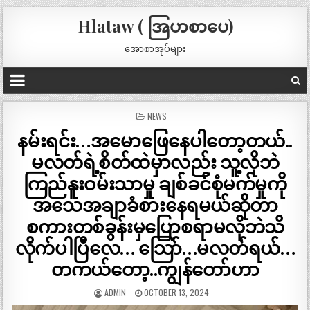
Hlataw ( အြပာစာပေ)
အောစာအုပ်များ
POSTED
NEWS
IN
နမ်းရင်း…အမောဖြေနေပါတော့တယ်..
မလတ်ရဲ့စိတ်ထဲမှာလည်း သူ့လိုဘဲ
ကြည်နူးဝမ်းသာမှု ချစ်ခင်စုံမက်မှုကို
အသေအချာခံစားနေရမယ်ဆိုတာ
စကားတစ်ခွန်းမှပြောစရာမလိုဘဲသိ
လိုက်ပါပြီလေ… သြော်…မလတ်ရယ်…
တကယ်တော့..ကျွန်တော်ဟာ
ADMIN
OCTOBER 13, 2024