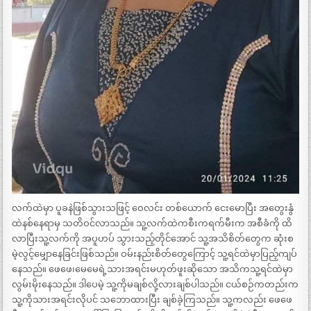
လက်ထဲမှာ ပူခနဲဖြစ်သွားသဖြင့် ဝေလင်း တစ်ယောက် ငေးမောပြီး အတွေးနွံ
ထဲနစ်နေရာမှ သတိဝင်လာသည်။ သူ့လက်ထဲကစီးကရက်မီးက အစီခံကို ထိ
လာပြီးသူ့လက်ကို အပူဟပ် သွားသည့်တိုင်အောင် သူ့အသိစိတ်တွေက ဆုံးစ
မဲ့လွင့်မျှောနေခြင်းဖြစ်သည်။ ဝမ်းနည်းစိတ်တွေကြောင့် သူ့ရင်ထဲမှာပြည့်ကျပ်
နေသည်။ ဖေဖေ၊မေမေရဲ့သားအရင်းမဟုတ်ဖူးဆိုသော အသိကသူ့ရင်ထဲမှာ
လွမ်းမိုးနေသည်။ ဒါပေမဲ့ သူ့ကိုမချစ်လို့လားချစ်ပါသည်။ ငယ်စဉ်ကတည်းက
သူ့ကိုသားအရင်းလိုပင် သဘောထားပြီး ချစ်ခဲ့ကြသည်။ သူ့ကလည်း ဖေဖေ