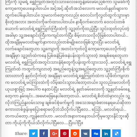
ကြီးကို သူမရဲ့ ရွှေကြုတ်အတွင်းသားလေးတွေနဲ့ဖမ်းဖမ်းညှစ်ကာ သူမခါးကို
ကော့ကော့ပေးနေပါတယ်။ အင့်အင့်.ဆိုတဲံအသံလေးက မလတ်နှုတ်ဖျားက
ထွက်ပေါ်နေပါတယ်။ သူမလက်တွေကလည်း ဝေလင်းကိုလွှတ်ထွက်သွားမှာ
စိုးတဲ့အလား အတင်းကိုဖက်ထားပါတယ်။ နာရီဝက်လောက် ဝေလင်းတစ်
ယောက် မလတ်ရဲ့ရွှေကြုတ်ကြီးထဲကို သူ့ဒုတ်ကိုထည့်ပြီး သွင်းထုတ်လုပ်တဲ့
အခါမှာ သူ့အချောင်းကြီးကကျင်တက်ပြီး စိမ့်လာသလိုလိုဖြစ်လာပါတယ်…
ထိုအချိန်မှမလတ်မျက်နှာကလည်းတစ်မျိုးလေးဖြစ်သွားပြီး မလတ်ရဲ့
လက်ချောင်းတွေဟာ သူ့ကျောကို အတင်းကုတ်လို့ ကော့ကော့ပေးလိုက်တဲ့
အချိန်မှာ သူ့ဒုတ်ထဲကနေ ပြစ်ခနဲပြစ်ခနဲပန်းထွက်သွားတဲ့ အချစ်ရေတွေဟာ
မလတ်ရဲ့ ရွှေကြုတ်အတွင်းသားနံရံတွေကိုပန်းထွက်သွားသလို…မလတ်ရဲ့ရွှေ
ကြုတ်ထဲ ကထွက်ကျလာတဲ့ အရည်တွေနဲ့သူ့အရည်တွေဟာ သူ့ဒုတ်ကြီးစိုက်
ထားတာကို နှုတ်လိုက်တဲ့ အချိန်မှာ မလတ်ရဲ့ရွှေကြုတ်ထဲက ယိုဖိတ်ကျလာ
က မလတ်ရဲ့ဖင်ကြားထဲကို လိမ့်ဆင်းသွားပါတော့တယ်။ သူလည်းမလတ်ကို
ယုယစွာဖြင့် အပေါ်က နေထပ်ပြီး မလတ်ရဲ့ နှုတ်ခမ်းလေးကို သူ့နှုတ်ခမ်းနေ့
တေ့ကာ နမ်းရင်း…အမောဖြေနေပါတော့တယ်.. မလတ်ရဲ့စိတ်ထဲမှာလည်း သူ့
လိုဘဲကြည်နူးဝမ်းသာမှု ချစ်ခင်စုံမက်မှုကို အသေအချာခံစားနေရမယ်ဆိုတာ
စကားတစ်ခွန်းမှပြောစရာမလိုဘဲသိလိုက်ပါပြီလေ… သြော်…မလတ်ရယ်…
တကယ်တော့..ကျွန်တော်ဟာ ..မလတ်အနားကနေဘယ်ကိုမှမသွားနိုင်ဘူးဆို
တာ ကိုယ့်ကိုကိုယ်သိလိုက်ပါပြီလေ…..ပြီးပါပြီ။
Share: