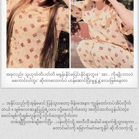
အခုလည်း သူဟုတ်တိပတ်တိ မရုန်းနိုင်မငြင်းနိုင်ရှာဘူး။ ‘ အာ… ကိုမျိုးဘာလဲ
မကောင်းပါဘူး’ ဆိုတာလောက်ပဲ ဟန်ဆောင်ပြီးမူနွဲ့နွဲ့လေးဖြစ်နေတာ
Post
← အနှိပ်သည်ကိုအုန်မောင် ပြန်သွားတော့ မိန်းမအနား ကျွန်တော်ကပ်အိပ်လိုက်
navigation
တယ် ။ ချစ်လေးဆန္ဒပြည့်ရဲ့လား လို့မေးလိုက်တော့ အတိုင်ထက်လွန်ပါပဲတဲ့။
မောင်ချစ်ကိုချစ်လွန်းလို့ လိုက်လျောလိုက်တာ
တစ်ချီပြီးတစ်ချီဆက်ပြီး …ပန်းတိုင်သို့ အလီလီအခါခါ ရောက်ရှိသွားရကာ …
တောင်မင်းကို မြောက်မင်းမကူနိုင် ဆိုဘိသကဲ့သို့ →