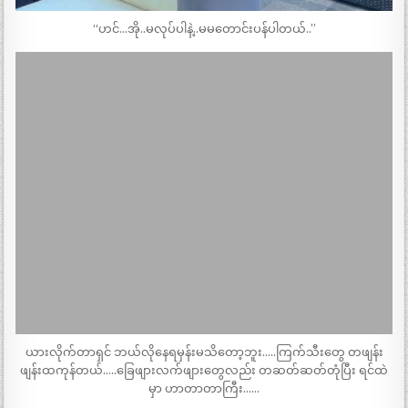
“ဟင်…အို..မလုပ်ပါနဲ့..မမတောင်းပန်ပါတယ်..”
ယားလိုက်တာရှင် ဘယ်လိုနေရမှန်းမသိတော့ဘူး…..ကြက်သီးတွေ တဖျန်း
ဖျန်းထကုန်တယ်…..ခြေဖျားလက်ဖျားတွေလည်း တဆတ်ဆတ်တုံပြီး ရင်ထဲ
မှာ ဟာတာတာကြီး……