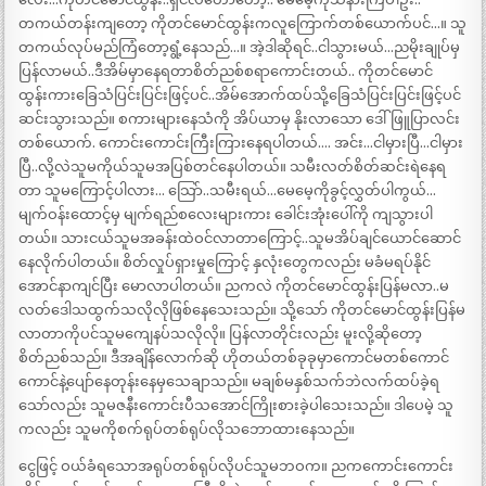
တကယ်တန်းကျတော့ ကိုတင်မောင်ထွန်းကလူကြောက်တစ်ယောက်ပင်…။ သူ
တကယ်လုပ်မည်ကြံတော့ရွံ့နေသည်…။ အဲ့ဒါဆိုရင်..ငါသွားမယ်…ညမိုးချုပ်မှ
ပြန်လာမယ်..ဒီအိမ်မှာနေရတာစိတ်ညစ်စရာကောင်းတယ်.. ကိုတင်မောင်
ထွန်းကားခြေသံပြင်းပြင်းဖြင့်ပင်..အိမ်အောက်ထပ်သို့ခြေသံပြင်းပြင်းဖြင့်ပင်
ဆင်းသွားသည်။ စကားများနေသံကို အိပ်ယာမှ နိုးလာသော ဒေါ်ဖြူပြာလင်း
တစ်ယောက်. ကောင်းကောင်းကြီးကြားနေရပါတယ်…. အင်း…ငါမှားပြီ…ငါမှား
ပြီ..လို့လဲသူမကိုယ်သူမအပြစ်တင်နေပါတယ်။ သမီးလတ်စိတ်ဆင်းရဲနေရ
တာ သူမကြောင့်ပါလား… သြော်..သမီးရယ်…မေမေ့ကိုခွင့်လွှတ်ပါကွယ်…
မျက်ဝန်းထောင့်မှ မျက်ရည်စလေးများကား ခေါင်းအုံးပေါ်ကို ကျသွားပါ
တယ်။ သားငယ်သူမအခန်းထဲဝင်လာတာကြောင့်..သူမအိပ်ချင်ယောင်ဆောင်
နေလိုက်ပါတယ်။ စိတ်လှုပ်ရှားမှုကြောင့် နှလုံးတွေကလည်း မခံမရပ်နိုင်
အောင်နာကျင်ပြီး မောလာပါတယ်။ ညကလဲ ကိုတင်မောင်ထွန်းပြန်မလာ..မ
လတ်ဒေါသထွက်သလိုလိုဖြစ်နေသေးသည်။ သို့သော် ကိုတင်မောင်ထွန်းပြန်မ
လာတာကိုပင်သူမကျေနပ်သလိုလို။ ပြန်လာတိုင်းလည်း မူးလို့ဆိုတော့
စိတ်ညစ်သည်။ ဒီအချိန်လောက်ဆို ဟိုတယ်တစ်ခုခုမှာကောင်မတစ်ကောင်
ကောင်နဲ့ပျော်နေတုန်းနေမှသေချာသည်။ မချစ်မနှစ်သက်ဘဲလက်ထပ်ခဲ့ရ
သော်လည်း သူမဇနီးကောင်းပီသအောင်ကြိုးစားခဲ့ပါသေးသည်။ ဒါပေမဲ့ သူ
ကလည်း သူမကိုစက်ရုပ်တစ်ရုပ်လိုသဘောထားနေသည်။
ငွေဖြင့် ဝယ်ခံရသောအရုပ်တစ်ရုပ်လိုပင်သူမဘဝက။ ညကကောင်းကောင်း