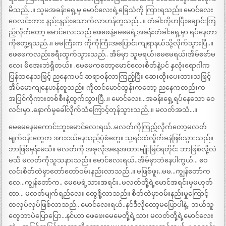
မိသည်…။ သူမအခန်းရှေ့မှ မောင်လေးရဲ့ခြေသံကို ကြားရသည်။ မောင်လေး
ဝေလင်းကား နည်းနည်းသောက်လာဟန်တူသည်…။ တံခါးကိုဟပြီးချောင်းကြ
ည့်လိုက်တော့ မောင်လေးသည် ဖေဖေနဲ့မေမေရဲ့အခန်းတံခါးရှေ့မှာ ရပ်နေတာ
ကိုတွေ့ရသည်..။ မမကြီးက ကိုကိုကြီးအပြောင်းကျရာနယ်သို့လိုက်သွားပြီ..။
ဖေဖေကလည်းခရီးထွက်သွားသည်.. အိမ်မှာ သူမရယ်၊မေမေရယ်၊အိမ်ဖော်မ
လေး မိအေးဘဲရှိတယ်။ .မေမေကတော့မောင်လေးစိတ်နဲ့ပင် နှလုံးရောဂါက
ပြန်ထနေသဖြင့် ညနေကပင် ဆရာဝန်လာကြည့်ပြီး ဆေးထိုးပေးထားသဖြင့်
အိပ်မောကျနေဟန်တူသည်။ ကိုတင်မောင်ထွန်းကတော့ ညနေကတည်းက
အပြင်ကိုကားတစ်စီးနဲ့ထွက်သွားပြီ..။ မောင်လေး…အခန်းရှေ့ရပ်နေသော ဝေ
လင်းမှာ..နောက်မှခေါ်လိုက်သံကြောင့်တုန်သွားသည်..။ မလတ်အသံ…။
မေမေနေမကောင်းဘူးမောင်လေးရယ်..မလတ်ကိုကြည့်လိုက်တော့မလတ်
မျက်ဝန်းတွေက အားငယ်နေသည့်ပုံစံတွေ။ သူ့ရင်ထဲလှိုက်ခနဲဖြစ်သွားသည်။
ဘာဖြစ်မှန်းမသိ။ မလတ်ကို အခုလိုအနေအထားမျိုးမြင်ရတိုင်း ဘာဖြစ်လို့လဲ
မသိ မလတ်ကိုသူသနားသည်။ မောင်လေးရယ်..အိမ်မှာဘဲနေပါကွယ်… ဝေ
လင်းစိတ်ထဲမှာတော်တော်ဝမ်းနည်းလာသည်..။ မဖြစ်ဖူး..မမ…ကျွန်တော်က
လေ…ကျွန်တော်က.. မေမေရဲ့သားအရင်း..မလတ်တို့ရဲ့မောင်အရင်းမှမဟုတ်
တာ… မလတ်မျက်ရည်လေး တွေစို့လာသည်။ စိတ်ထဲမှာဝမ်းနည်းမှုကြောင့်
တလှပ်လှပ်ဖြစ်လာသည်.. မောင်လေးရယ်..နင်ဒီလိုတော့မပြောပါနဲ့.. ဘယ်သူ
တွေဘာပဲပြောပြော…နင်ဟာ ဖေဖေ၊မေမေတို့ရဲ့သား မလတ်တို့ရဲ့မောင်လေး