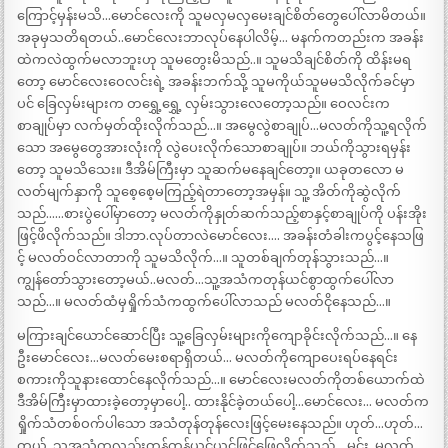
ကြောင့်မှန်းမသိ…မောင်လေးကို သူမလှမလှမေးချင်စိတ်တွေပေါ်လာမိတယ်။
အခုမှသတိရတယ်..မောင်လေးဘာလုပ်နေပါလိမ့်… မနက်ကတည်းက အခန်း
ထဲကလဲထွက်မလာဘူးဟု သူမတွေးမိသည်..။ သူမသိချင်စိတ်ကို ထိန်းမရ
တော့ မောင်လေးဝေလင်းရဲ့ အခန်းဘက်သို့ သူမကိုယ်သူမမသိလိုက်ခင်မှာ
ပင် ခြေလှမ်းများက တရွှေ့ရွှေ့ လှမ်းသွားလေတော့သည်။ ဝေလင်းက
စာချုပ်မှာ လက်မှတ်ထိုးလိုက်သည်…။ အမွေလွဲစာချုပ်…မလတ်ကိုသူ့ရလိုက်
သော အမွေတွေအားလုံးကို လွဲပေးလိုက်သောစာချုပ်။ ဘယ်ကိုသွားရမှန်း
တော့ သူမသိသေး။ ဒီအိမ်ကြီးမှာ သူဆက်မနေချင်တော့။ ယခုတလော မ
လတ်မျက်နှာကို သူစေ့စေ့မကြည့်ရဲတာတော့အမှန်။ သူ့ အိတ်ကိုဆွဲလိုက်
သည်……စားပွဲပေါ်မှာတော့ မလတ်ကိုနှုတ်ဆက်သည့်စာနှင့်စာချုပ်ကို ပန်းအိုး
ဖြင့်ဖိလိုက်သည်။ ဒါဘာ.လုပ်တာလဲမောင်လေး…. အခန်းတံခါးကပွင့်နေသဖြ
င့် မလတ်ဝင်လာတာကို သူမသိလိုက်…။ သူတစ်ချက်တုန်သွားသည်…။
ကျွန်တော်သွားတော့မယ်..မလတ်…သူ့အသံကတုန်ယင်စွာထွက်ပေါ်လာ
သည်…။ မလတ်ထံမှရှိုက်သံကထွက်ပေါ်လာသည် မလတ်ငိုနေသည်…။
မကြားချင်ယောင်ဆောင်ပြီး သူ့ခြေလှမ်းများကိုကျောခိုင်းလိုက်သည်…။ နေ
ဦးမောင်လေး…မလတ်မေးစရာရှိတယ်… မလတ်ကိုကျောပေးရပ်နေရင်း
စကားကိုသူနားထောင်နေလိုက်သည်…။ မောင်လေးမလတ်ကိုတစ်ယောက်ထဲ
ဒီအိမ်ကြီးမှာထားခဲ့တော့မှာပေါ့.. ထားနိုင်ခဲ့တယ်ပေါ့…မောင်လေး… မလတ်က
ရှိုက်သံတစ်ဝက်ပါသော အသံတုန်တုန်လေးဖြင့်မေးနေသည်။ ဟုတ်…ဟုတ်…
တယ်..သူ့အသံကလည်းတုန်တုန်ယင်ယင်ဖြင့်ဖြေလိုက်သည်… မင်း..မလတ်