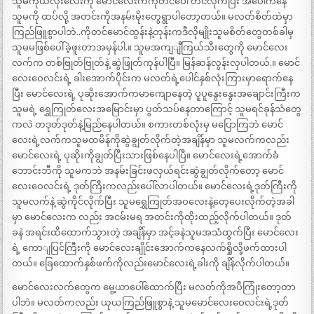
သူမကိုယ်လုံးလေးကို မောင်လေးကကုတင်ပေါ် တင်လိုက်ပြီး အပေါ်ကနေ
သူမကို ထပ်လို့ အတင်းကိုအနမ်းမိုးတွေရွာပါတော့တယ်။ မလတ်စိတ်ထဲမှာ
ကြည်ဖြူစွာပါဘဲ..ကိုတင်မောင်ထွန်းနဲ့တုန်းကဒီလိုမျိုးသူမစိတ်တွေတစ်ခါမှ
သူမမဖြစ်ပေါ်ခဲ့ဖူးတာအမှန်ပါ.။ သူမအကျျီကြယ်သီးတွေကို မောင်လေး
လက်က တစ်ဗြုတ်ဗြုတ်နဲ့ ဆွဲဖြုတ်ကုန်ပါပြီ။ မြန်ဆန်လွန်းလှပါတယ်.။ မောင်
လေးဝေလင်းရဲ့ ခါးအောက်ပိုင်းက မလတ်ရဲ့ပေါင်နှစ်လုံးကြားမှာရောက်နေ
ပြီး မောင်လေးရဲ့ ပုဆိုးအောက်ကမာကျောနေတဲ့ ပူပူနွေးနွေးအချောင်းကြီးက
သူမရဲ့ ရွှေကြုတ်လေးအမြောင်းမှာ ပွတ်သပ်နေတာကြောင့် သူမရင်ခုန်သံတွေ
ကလဲ တဒုတ်ဒုတ်နဲ့မြည်နေပါတယ်။ စကားတစ်လုံးမှ မပြောကြဘဲ မောင်
လေးရဲ့လက်ကသူမထမိန်ကိုဆွဲချွတ်လိုက်တဲ့အချိန်မှာ သူမလက်ကလည်း
မောင်လေးရဲ့ ပုဆိုးကိုချွတ်ပြီးသားဖြစ်နေပါပြီ။ မောင်လေးရဲ့အောက်ခံ
ဘောင်းဘီကို သူမကဘဲ အနမ်းခြင်းဖလှယ်ရင်းဆွဲချွတ်လိုက်တော့ မောင်
လေးဝေလင်းရဲ့ ဒုတ်ကြီးကလည်းပေါ်လာပါတယ်။ မောင်လေးရဲ့ဒုတ်ကြီးကို
သူမလက်နဲ့ ဆွဲကိုင်လိုက်ပြီး သူမရွှေကြုတ်အဝလေးနဲ့တေ့ပေးလိုက်တဲ့အခါ
မှာ မောင်လေးက လည်း အငမ်းမရ အတင်းကိုထိုးထည့်လိုက်ပါတယ်။ ဒုတ်
ခနဲ အရင်းထိထောက်သွားတဲ့ အချိန်မှာ အင့်ခနဲသူမအသံထွက်ပြီး မောင်လေး
ရဲ့ ကောျပြင်ကြီးကို မောင်လေးချိုင်းအောက်ကနေလက်ရှိုလို့ဖက်ထားပါ
တယ်။ ခြေထောက်နှစ်ဖက်ကိုလည်းမောင်လေးရဲ့ခါးကို ချိန်လိုက်ပါတယ်။
မောင်လေးလက်တွေက မွေ့ယာပေါ်ထောက်ပြီး မလတ်ကိုအပီကြုံးတော့တာ
ပါဘဲ။ မလတ်ကလည်း ယုယကြည်ဖြူစွာနဲ့ သူမမောင်လေးဝေလင်းရဲ့ဒုတ်