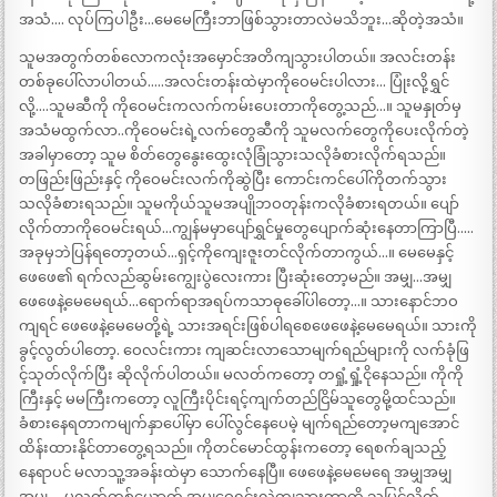
အသံ…. လုပ်ကြပါဦး…မေမေကြီးဘာဖြစ်သွားတာလဲမသိဘူး…ဆိုတဲ့အသံ။
သူမအတွက်တစ်လောကလုံးအမှောင်အတိကျသွားပါတယ်။ အလင်းတန်း
တစ်ခုပေါ်လာပါတယ်…..အလင်းတန်းထဲမှာကိုဝေမင်းပါလား… ပြုံးလို့ရွှင်
လို့….သူမဆီကို ကိုဝေမင်းကလက်ကမ်းပေးတာကိုတွေ့သည်…။ သူမနှုတ်မှ
အသံမထွက်လာ..ကိုဝေမင်းရဲ့လက်တွေဆီကို သူမလက်တွေကိုပေးလိုက်တဲ့
အခါမှာတော့ သူမ စိတ်တွေနွေးထွေးလုံခြုံသွားသလိုခံစားလိုက်ရသည်။
တဖြည်းဖြည်းနှင့် ကိုဝေမင်းလက်ကိုဆွဲပြီး ကောင်းကင်ပေါ်ကိုတက်သွား
သလိုခံစားရသည်။ သူမကိုယ်သူမအပျိုဘဝတုန်းကလိုခံစားရတယ်။ ပျော်
လိုက်တာကိုဝေမင်းရယ်…ကျွန်မမှာပျော်ရွှင်မှုတွေပျောက်ဆုံးနေတာကြာပြီ…..
အခုမှဘဲပြန်ရတော့တယ်…ရှင့်ကိုကျေးဇူးတင်လိုက်တာကွယ်…။ မေမေနှင့်
ဖေဖေ၏ ရက်လည်ဆွမ်းကျွေးပွဲလေးကား ပြီးဆုံးတော့မည်။ အမျှ…အမျှ
ဖေဖေနဲ့မေမေရယ်…ရောက်ရာအရပ်ကသာဓုခေါ်ပါတော့…။ သားနောင်ဘဝ
ကျရင် ဖေဖေနဲ့မေမေတို့ရဲ့ သားအရင်းဖြစ်ပါရစေဖေဖေနဲ့မေမေရယ်။ သားကို
ခွင့်လွတ်ပါတော့. ဝေလင်းကား ကျဆင်းလာသောမျက်ရည်များကို လက်ခုံဖြ
င့်သုတ်လိုက်ပြီး ဆိုလိုက်ပါတယ်။ မလတ်ကတော့ တရှုံ့ရှုံ့ငိုနေသည်။ ကိုကို
ကြီးနှင့် မမကြီးကတော့ လူကြီးပိုင်းရင့်ကျက်တည်ငြိမ်သူတွေမို့ထင်သည်။
ခံစားနေရတာကမျက်နှာပေါ်မှာ ပေါ်လွင်နေပေမဲ့ မျက်ရည်တော့မကျအောင်
ထိန်းထားနိုင်တာတွေ့ရသည်။ ကိုတင်မောင်ထွန်းကတော့ ရေစက်ချသည့်
နေရာပင် မလာသူ့အခန်းထဲမှာ သောက်နေပြီ။ ဖေဖေနဲ့မေမေရေ အမျှအမျှ
အမျှ…. မလတ်တစ်ယောက် အမျှဝေရင်းလဲကျသွားတာကို သူမြင်လိုက်