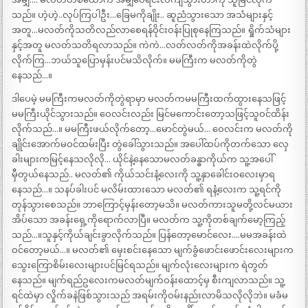
သည်။ ဟဲ့ဟဲ့..လုပ်ကြပါဦး…ခြေမကိုချိုး.. ဆူညံသွားသော အသံများနှင့်
အတူ…မလတ်ကိုသတိလည်လာစေရန်ဝိုင်းဝန်းပြုစုနေကြသည်။ ရှိုက်သံများ
နှင့်အတူ မလတ်သတိရလာသည်။ ကဲကဲ…လတ်လတ်ကိုအခန်းထဲလိုက်ပို့
လိုက်ကြ…ဘယ်သူပြောမှန်းပင်မသိလိုက်။ မမကြီးက မလတ်ကိုတွဲ
နေသည်…။
ဒါပေမဲ့ မမကြီးကမလတ်ကိုတွဲရာမှာ မလတ်ကမမကြီးထက်ထွားနေသဖြင့်
မမကြီးယိုင်သွားသည်။ ဝေလင်းလည်း မြင်မကောင်းတော့သဖြင့်သူဝင်ထိန်း
လိုက်သည်…။ မမကြီးဖယ်လိုက်တော့…မောင်တွဲမယ်… ဝေလင်းက မလတ်ကို
ချိုင်းအောက်မဝင်ထမ်းပြီး တွဲခေါ်သွားသည်။ အပေါ်ထပ်ကိုတက်သော လှေ
ခါးများကမြင့်နေသလိုလို… ယိုင်နဲ့နေသောမလတ်ခန္ဓာကိုယ်က သူ့အပေါ်
မှီတွယ်နေသည်.. မလတ်၏ ကိုယ်သင်းနံ့လေးကို သူ့နှာခေါင်းဝလေးမှာရ
နေသည်…။ သနပ်ခါးပင် မလိမ်းထားသော မလတ်၏ ရနံ့လေးက သူ့ရင်ကို
တုန်သွားစေသည်။ ဘာကြောင့်မှန်းတော့မသိ။ မလတ်ကားသူမတို့လင်မယား
အိပ်သော အခန်းရှေ့ကိုရောက်လာပြီ။ မလတ်က သူ့ကိုတစ်ချက်မော့ကြည့်
သည်…။သူနှင့်ကိုယ်ချင်းခွာလိုက်သည်။ ပြန်တော့မောင်လေး….မမအခန်းထဲ
ဝင်တော့မယ်…။ မလတ်၏ မှေးစင်းနေသော မျက်ခွံဖောင်းဖောင်းလေးများက
သွေးကြောစိမ်းလေးများပင်မြင်ရသည်။ မျက်လုံးလေးများက ရဲတွတ်
နေသည်။ မျက်ရည်ဥလေးကမလတ်မျက်ဝန်းထောင့်မှ စီးကျလာသည်။ သူ့
ရင်ထဲမှာ လှိုက်ခနဲဖြစ်သွားသည် အရမ်းကိုဝမ်းနည်းလာမိသလိုလိုဘဲ။ မခံမ