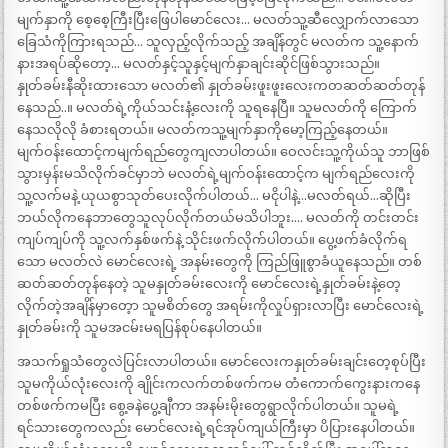
မျက်နှာကို စေ့စေ့ကြီးပြီးဖြေပါမောင်လေး… မလတ်သူ့ဆီလျှောက်လာသော
ခြေသံကိုကြားရသည်… သူလှည့်လိုက်သည့် အချိန်တွင် မလတ်က သူ့နောက်
နားအရပ်ဆိုတော့… မလတ်နှင့်သူနှင့်မျက်နှာချင်းဆိုင်ဖြစ်သွားသည်။
နှုတ်ခမ်းနီဆိုးထားသော မလတ်၏ နှုတ်ခမ်းဖူးဖူးလေးကတဆတ်ဆတ်တုန်
နေသည်..။ မလတ်ရဲ့ကိုယ်သင်းနံ့လေးကို သူရနေပြီ။ သူမလတ်ကို ကြောက်
နေသလိုလို ခံစားရတယ်။ မလတ်ကသူ့မျက်နှာကိုမော့ကြည့်နေတယ်။
မျက်ဝန်းထောင့်ကမျက်ရည်တွေကျလာပါတယ်။ ဝေလင်းသူ့ကိုယ်သူ ဘာဖြစ်
သွားမှန်းမသိလိုက်ခင်မှာဘဲ မလတ်ရဲ့မျက်ဝန်းထောင့်က မျက်ရည်လေးကို
သူ့လက်မနဲ့ ယုယစွာသုတ်ပေးလိုက်ပါတယ်… မငိုပါနဲ့…မလတ်ရယ်…ဆိုပြီး
ဘယ်လိုကနေဘာတွေသူလုပ်လိုက်တယ်မသိပါဘူး…. မလတ်ကို တင်းတင်း
ကျပ်ကျပ်ကို သူ့လက်နှစ်ဖက်နဲ့ သိုင်းဖက်လိုက်ပါတယ်။ ပွေ့ဖက်ခံလိုက်ရ
သော မလတ်လဲ မောင်လေးရဲ့ အနမ်းတွေကို ကြည်ဖြူစွာခံယူနေသည်။ တစ်
ဆတ်ဆတ်တုန်နေတဲ့ သူမနှုတ်ခမ်းလေးကို မောင်လေးရဲ့နှုတ်ခမ်းနဲ့တေ့
လိုက်တဲ့အချိန်မှာတေ့ာ သူမစိတ်တွေ အရမ်းကိုလှုပ်ရှားလာပြီး မောင်လေးရဲ့
နှုတ်ခမ်းကို သူမအငမ်းမရပြန်စုပ်နေပါတယ်။
အသက်ရှုသံတွေလဲပြင်းလာပါတယ်။ မောင်လေးကနှုတ်ခမ်းချင်းတေ့စုပ်ပြီး
သူမကိုယ်လုံးလေးကို ချိုင်းကလက်တစ်ဖက်ကမ တံကောက်ကွေးနားကနေ
တစ်ဖက်ကမပြီး စွေ့ခနဲပွေ့ချီကာ အနမ်းမိုးတွေရွာလိုက်ပါတယ်။ သူမရဲ့
ရင်သားတွေကလည်း မောင်လေးရဲ့ရင်အုပ်ကျယ်ကြီးမှာ ပိပြားနေပါတယ်။