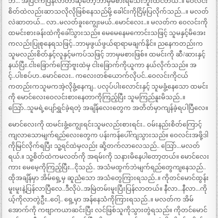
ဘဲ… အပြင်ကပြန်လာတာဆိုတော့ဘာမှမစားရသေးဘူးထင်တယ်..။ ဝေလင်း
စိတ်ထဲလည်းဆာသလိုလိုဖြစ်နေသည်မို့ ခေါင်းကိုငြိမ့်ပြလိုက်သည်…။ မလတ်
လဲဆာတယ်… လာ..မလတ်ခူးကျွေးမယ်..မောင်လေး..။ မလတ်က ဝေလင်းကို
ထမင်းစားခန်းထဲကိုခေါ်သွားသည်။ မေမေနေမကောင်းသဖြင့် သူမနှင့်မိအေး
ကလည်းပြုစုနေရသဖြင့်..ဘာမှဖွယ်ဖွယ်ရာရာမချက်နိုင်။ ညနေကတည်းက
သူမလည်းစိတ်နှင့်လူနှင့်မကပ်သဖြင့် ဘာမှမစားဖြစ်။ ထမင်းကို ဆီ/ဆားနှင့်
နယ်ပြီး.ငါးခြောက်ကြော်ဗူးထဲမှ ငါးခြောက်ကိုယူကာ နယ်လိုက်သည်။ အ
င့်..ပါးစပ်ဟ..မောင်လေး.. ကလေးတစ်ယောက်လိုပင်..ဝေလင်းကိုငယ်
ကတည်းကသူမကအဲ့လိုခွံ့နေကျ.. ပလုပ်ပါးလောင်းနှင့် သူမခွံ့နေသော ထမင်း
ကို မောင်လေးဝေလင်းစားနေတာကိုကြည့်ပြီး သူမကြည်နူးမိသည်..။
သြော်..သူမရဲ့ပျော်ရွှင်ခဲ့ရတဲ့ အချိန်လေးတွေက အတိတ်မှာကျန်ခဲ့ရပါပြီလေ။
မောင်လေးကို ထမင်းခွံ့ကျွေးရင်းသူမလည်းစားရင်း.. ဝမ်းနည်းစိတ်ကြောင့်
ကျလာသောမျက်ရည်လေးတွေက ပန်းကန်ပေါ်ကျသွားသည်။ ဝေလင်းအဖို့ဒါ
ကိုမြင်လိုက်ရပြီး သူ့ရင်ထဲမှလည်း ဆို့တက်လာလေသည်.. သြော်…မလတ်
ရယ်.။ သူ့စိတ်ထဲကမလတ်ကို အရမ်းကို သနားမိနေပါတော့တယ်။ မောင်လေး
ကား မေမေ့ကိုကြည့်ပြီး…ငိုသည်.. အသံမထွက်ဘဲမျက်ရည်တွေကျနေသည်..
ထိုအချိန်မှာ အိမ်ရှေ့မှ ဆူညံသော အသံတွေကြားရသည်..။ ကိုတင်မောင်ထွန်း
မူးမူးနဲ့ပြန်လာပြီလေ..ဒီလိုပဲ..အမြဲတမ်းမူးပြီးပြန်လာတယ်။ နီလာ…နီလာ…ကို
ယ့်ကိုလာတွဲဦး..ဝေါ့.. ရှေ့မှာ အန်နေသံကိုကြားရသည်..။ မလတ်က အိမ်
အောက်ကို ကဗျာကယာဆင်းပြီး လင်ဖြစ်သူကိုသွားတွဲရသည်။ ကိုတင်မောင်