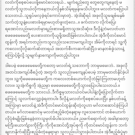
လတ်ကိုစေ့စပ်ပေးဖို့မောင်လေးရယ်… မျက်ရည်တွေ တွေတွေကျနေတဲ့ မ
လတ်ကိုသူဘယ်လိုကနေဘယ်လိုနှစ်သိမ့်ရမှန်းမသိပါဘူး။ မလတ်ကပြောပါ
သေးတယ်..သူရုပ်မလှခဲ့ရင်ကောင်းမှာတဲ့.. အဲ့ဒါဆိုရင် အခုလိုသူမချစ်မနှစ်
သက်တဲ့သူနဲ့ပေးစားခံရမှာမဟုတ်ဖူးတဲ့လေ…။ ခက်တာက လိုက်ပြေး
ရအောင်လည်းမလတ်မှာရည်းစားမရှိတာသူအသိဆုံး။ ဒီလိုနဲ့ဘဲမလတ်ဟာ
ဖေဖေမေမေတို့ ပေးစားတာကိုယူဖို့အထိဖြစ်လာပါတယ်။ အဲ့ဒီကိုတင်မောင်
ထွန်းကို အရင်ကတည်းကသူလည်းသဘောမကျပါဘူး အိမ်ကိုလာရင် သူ့ကို
ကလေးလိုလိုဆက်ဆံတာရယ် အထက်စီးကဆက်ဆံပြီဒ မာနတစ်ခွဲသားနဲ့
ကြောင့်မို့လို့ သူမျက်နှာကျောကိုမတည့်ပါဘူး။
ဒါပေမဲ့ ဖေဖေမေမေတို့ကတော့ မလတ်ရဲ့သဘောကို ဘာမှမမေးဘဲ.. အခုလို
အတင်းအကျပ်စီစဉ်တဲ့ အတွက် သူလည်းမကျေနပ်ပေမဲ့ ဘာမှမတတ်နိုင်ခဲ့ပါ
ဘူး။ သူ့ကိုဖေဖေမေမေတို့က ကလေးတစ်ယောက်လိုဘဲမြင်ကြတာမဟုတ်
လား။ သူအဲ့ကိစ္စကို အဲ့ညမှာ ဖေဖေမေမေတို့ကိုသွားပြောပါသေးတယ်.။
ဖေဖေမေမေတို့က သားငယ်..ဒီကိစ္စမှသားငယ်ဝင်မပါပါနဲ့လို့ပြောလိုက်တာ
ကြောင့် သူလက်လျှော့ခဲ့ရတာပါ။ ဒီလိုနဲ့ မလတ်ကိုစေ့စပ်ပေးပြီး နှစ်ပတ်ခန့်
အကြာမှာ မလတ်နဲ့ အဲဒီကိုတင်မောင်ထွန်းဆိုတဲ့လူဟာ မင်္ဂလာဆောင်ခဲ့ကြပါ
တယ်။ မင်္ဂလာဆောင်မှ မလတ်ဧည့်ခံတဲ့နေရာမှ လူသေကောင် တစ်ယောက်
လိုပုံစံမျိုးဖြစ်နေခဲ့တာသူမှတ်မိပါသေးတယ်။ ညဖက်ရောက်တဲ့ အခါမှာတော့
မကြီးယောင်္ကျားကိုကြီး ကိုကိုအောင်တို့အုပ်စုကို ကိုတင်မောင်ထွန်းက ဘက်
ချလာနိုက်ဆိုပြီးဧည့်ခံတဲ့နေရာမှာ သူလည်းပါသွားခဲ့ပါတယ်။ အဲ့ဒီဧည့်ခံပွဲမှာ