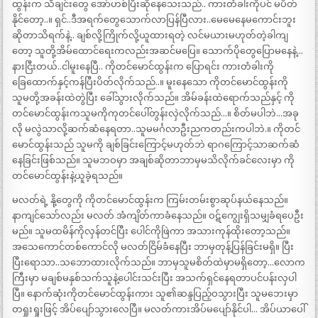
ထွန်းက သီချင်းတွေ အော်ဟစ်ပြီးဆိုနေသေးသည်.. ကားတံခါးကိုပင် မပိတ်
နိုင်တော့..။ ရှင်..ဒီအရက်တွေသောက်လာပြန်ပြီလား..မေမေနေမကောင်းဘူး
ဆိုတာသိရက်နဲ့.. ချစ်လို့ကြိုက်လို့ယူထားရတဲ့ လင်မယားမဟုတ်တဲ့ခါကျ
တော့ သူတို့အိမ်ထောင်ရေးကလည်းအဆင်မပြေ။ သောက်ပိုတွေပြောမနေနဲ့…
နားငြီးတယ်..ငါမူးနေပြီ.. ကိုတင်မောင်ထွန်းက ပြောရင်း ကားတံခါးကို
ခြေထောက်နှင့်ကန်ပြီးပိတ်လိုက်သည်..။ မူးနေသော ကိုတင်မောင်ထွန်းကို
သူမတို့အခန်းထဲတွဲပြီး ခေါ်သွားလိုက်သည်။ အိမ်ခန်းထဲရောက်သည်နှင့် ကို
တင်မောင်ထွန်းကသူမကိုကုတင်ပေါ်တွန်းလှဲလိုက်သည်…။ စိတ်မပါဘဲ…အခု
လို မလွဲသာလို့ဆက်ဆံနေရတာ..သူမမင်္ဂလာဦးညကတည်းကပါဘဲ.။ ကိုတင်
မောင်ထွန်းသည် သူမကို ချစ်ခြင်းကြောင့်မဟုတ်ဘဲ ရာဂကြောင့်သာဆက်ဆံ
နေခြင်းဖြစ်သည်။ သူမဘဝမှာ အချစ်ဆိုတာဘာမှမသိလိုက်ခင်လေးမှာ ကို
တင်မောင်ထွန်းနဲ့ယူခဲ့ရသည်။
မလတ်ရဲ့ နို့တွေကို ကိုတင်မောင်ထွန်းက ကြမ်းတမ်းစွာဆုပ်နယ်နေသည်။
နာကျင်သော်လည်း မလတ် အံကျိတ်ကာခံနေသည်။ ဝဋ်ကျွေးရှိသမျှခံရပေဦး
မည်။ သူမထမိန်ကိုလှန်တင်ပြီး ပေါင်ကိုဖြဲကာ အသားကုန်ထိုးတော့သည်။
အသေကောင်တစ်ကောင်လို မလတ်ငြိမ်ခံနေပြီး ဘာမှတုန့်ပြန်ခြင်းမရှိ။ ပြီး
ပြီးရောသာ..သဘောထားလိုက်သည်။ ဘာမှသူမစိတ်ထဲမှာမရှိတော့…လောက
ကြီးမှာ မချစ်မနှစ်သက်သူနဲ့ပေါင်းသင်းပြီး အသက်ရှင်နေရတာပင်ပန်းလှပါ
ပြီ။ နောက်ဆုံးကိုတင်မောင်ထွန်းကား သူ၏ဆန္ဒပြည့်ဝသွားပြီး သူမဘေးမှာ
တရှုးရှုးဖြင့် အိပ်ပျော်သွားလေပြီ။ မလတ်ကားအိပ်မပျော်နိုင်ပါ… အိပ်ယာပေါ်