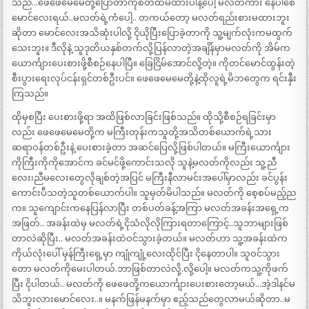
သည်…ဖေဖေမေမေတို့ပြောတာကိုစိတ်ထဲမထားပါနဲ့ပေါ့ မလတ်ကား နေပါစေ
မောင်လေးရယ်..မလတ်ရဲ့ကံပေါ့.. တကယ်တော့ မလတ်ရည်းစားမထားဘူး
ဆိုတာ မောင်လေးအသိဆုံးပါလို့ ငိုယိုပြီးပြောခဲ့တာကို သူ့မျက်လုံးကမထွက်
သေးဘူး။ ဒီလိုနဲ့ သူဒုတိယနှစ်တက်လို့ပြန်လာတဲ့အချိန်မှာမလတ်ကို အိမ်က
ယောင်္ကျားပေးစားဖို့စီစဉ်နေပါပြီ။ ခြေငြိမ်အောင်လို့တဲ့။ ကိုတင်မောင်ထွန်းတဲ့
စီးပွားရေးလုပ်ငန်းရှင်တစ်ဦးပင်။ ဖေဖေမေမေတို့နဲ့ထိုလူရဲ့မိဘတွေက ရင်းနှီး
ကြသည်။
ထိုမှစပြီး ပေးစားဖို့ရာ အထိဖြစ်လာခြင်းဖြစ်သည်။ ထိုသို့စီစဉ်ရခြင်းမှာ
လည်း ဖေဖေမေမေတို့က မကြီးတုန်းကသူတို့အသိတစ်ယောက်ရဲ့သား
ဆရာဝန်တစ်ဦးနဲ့ ပေးစားခဲ့တာ အဆင်ပြေလို့ဖြစ်ပါတယ်။ မကြီးယောင်္ကျား
ကိုကြီးကိုကိုအောင်က ခင်မင်ဖို့ကောင်းသလို သူနဲ့မလတ်ကိုလည်း သူ့ညီ
လေး၊ညီမလေးတွေလိုချစ်တဲ့အပြင် မကြီးနီလာမင်းအပေါ်မှာလည်း ခင်ပွန်း
ကောင်းပီသတဲ့သူတစ်ယောက်ပါ။ သူမှတ်မိပါသည်။ မလတ်ကို စေ့စပ်မည့်ည
က။ သူကျောင်းကနေပြန်လာပြီး တစ်ပတ်ခန့်အကြာ မလတ်အခန်းအရှေ့က
အဖြတ်.. အခန်းထဲမှ မလတ်ရဲ့ငိုသံလိုလိုကြားရတာကြောင့်..သူဘာများဖြစ်
တာလဲဆိုပြီး.. မလတ်အခန်းထဲဝင်သွားခဲ့တယ်။ မလတ်ဟာ သူ့အခန်းထဲက
ကိုယ်လုံးပေါ် မှန်ကြီးရှေ့မှာ ကျုံကျုံ့လေးထိုင်ပြီး ငိုနေတာပါ။ သူဝင်သွား
တော မလတ်ကိုမေးပါတယ်.ဘာဖြစ်တာလဲလို့.လို့ပေါ့။ မလတ်ကသူ့ကိုဖက်
ပြီး ငိုပါတယ်.. မလတ်ကို ဖေဖေတို့ကယောင်္ကျားပေးစားတော့မယ်…အဲ့ဒါနင်မ
သိဘူးလားမောင်လေး..။ မနက်ဖြန်မနက်မှာ ဧည့်သည်တွေလာမယ်ဆိုတာ..မ