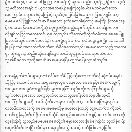
ဦးဝေမင်းနှင့် မေမေဒေါ်ဖြူပြာလင်းတို့ကို ချစ်ပါသည်။ သူတို့(၂)ဦးက သူ့ကို
သူမတို့သားအရင်းပါဟုပင်အခုထိပြောနေကြတုန်းပင်။ မထင်မှတ်သော
အကြောင်းအရာတစ်ခုကြောင့် သူသိခဲ့ရခြင်းဖြစ်သည်။ ပြောရလျှင်တော့
မေမေ ဒေါ်ဖြူပြာလင်းမှာ ရှိနေသော နှလုံးရောဂါကြောင့် မမကြီး နီလာမင်းနှ
င့် မမလေး နီလာလင်းတို့ကို မွေးဖွားပြီးသည့်နောက်တွင် ယောင်္ကျားလေး
လိုချင်သဖြင့်ကလေးထပ်ယူခဲ့ကြသည်။ သို့သော်ထိုကိုယ်ဝန်ကား မေမေဖြူ
ပြာလင်းတွင် အဖတ်မတင်ခဲ့။ ဆေးရုံတွင် ခက်ခက်ခဲခဲမွေးဖွားပြီး မေမေဒေါ်
ဖြူပြာလင်းအသက်ကိုကယ်ဆယ်နိုင်ခဲ့သော်လည်း မွေးဖွားလာသည့် ကလေး
မှာ ဆုံးသွားခဲ့သည်။ ထိုအချိန်တွင် ဘယ်သူမှန်းပင် သေချာမသိသော
သူ၏မိခင်က သူ့ကိုဆေးရုံမှာ မွေးဖွားပြီး ထွက်ပြေးသွားခဲ့သည်။
ဆေးရုံမှတ်တမ်းများမှာလဲ လိပ်စာလိမ်ဖြင့် ဆိုတော့ ဘယ်လိုမှစုံစမ်းမရခဲ့။
သို့ဖြင့် ယောင်္ကျားလေးအရူးအမူးလိုချင်နေသော ဖေဖေနှင့်မေမေကသူ့ကို
အမွေစားအမွေခံစာချုပ်ဖြင့်မွေးစားခဲ့ကြသည်။ ထိုအကြောင်းများကို
သူ(၁၀)တန်းအောင် တက္ကသိုလ်တက်သည့်အချိန်ထိမသိခဲ့ပါ။ သူထို
အကြောင်းများကို ဘယ်လိုသိလာရသလဲဆိုတော့.. အဓိကပြောရလျှင် မ
လတ်နီလာလင်းကို ဖေဖေ၊မေမေတို့မှ ပေးစားခဲ့သည့် သူ့ယောက်ဖ ကိုတင်
မောင်ထွန်းနှင့်တိုက်ရိုက်သက်ဆိုင်နေသည်။။ သောက်ကျင့်မကောင်းသော ထို
လူကြောင့် သူသည်ဖေဖေ၊မေမေတို့၏ မွေးစားသားဖြစ်ကြောင်း သူသိခဲ့ရပြီး
အခုလိုစိတ်လေပြီး အိမ်မှာ မနေချင်သည့်အဆင့်အထိဖြစ်လာခဲ့ခြင်း