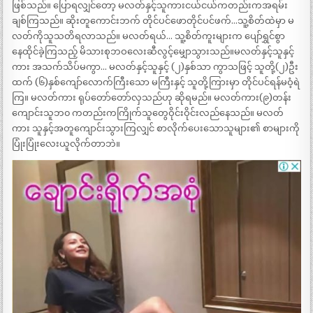
ဖြစ်သည်။ ပြောရလျှင်တော့ မလတ်နှင့်သူကားငယ်ငယ်ကတည်းကအရမ်း
ချစ်ကြသည်။ ဆိုးတူကောင်းဘက် တိုင်ပင်ဖောတိုင်ပင်ဖက်…သူ့စိတ်ထဲမှာ မ
လတ်ကိုသူသတိရလာသည်။ မလတ်ရယ်… သူ့စိတ်ကူးများက ပျော်ရွှင်စွာ
နေထိုင်ခဲ့ကြသည့် မိသားစုဘဝလေးဆီလွင့်မျှောသွားသည်။မလတ်နှင့်သူနှင့်
ကား အသက်သိပ်မကွာ… မလတ်နှင့်သူနှင့် (၂)နှစ်သာ ကွာသဖြင့် သူတို့(၂)ဦး
ထက် (၆)နှစ်ကျော်လောက်ကြီးသော မကြီးနှင့် သူတို့ကြားမှာ တိုင်ပင်ရန်မဝံ့ရဲ
ကြ။ မလတ်ကား ရုပ်တော်တော်လှသည်ဟု ဆိုရမည်။ မလတ်ကား(၉)တန်း
ကျောင်းသူဘ၀ ကတည်းကကြိုက်သူတွေဝိုင်းဝိုင်းလည်နေသည်။ မလတ်
ကား သူနှင့်အတူကျောင်းသွားကြလျှင် စာလိုက်ပေးသောသူများ၏ စာများကို
ပြုံးပြုံးလေးယူလိုက်တာဘဲ။