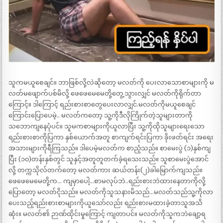
သူကမယူစေချင်။ ဘာဖြစ်လို့လဲဆိုတော့ မလတ်ကို ပေးလာသောစာများကို မ
လတ်မဖျောက်ပစ်မိလို့ ဖေဖေမေမေတို့တွေ့သွားလျှင် မလတ်ကိုရိုက်တာ
ကြောင့်။ ဒါကြောင့် ရည်းစားစာတွေပေးလာလျှင်.မလတ်ကိုမယူစေချင်
ကြောင်းပြောပေမဲ့.. မလတ်ကတော့ သူ့ကိုဒီလိုကြိုက်တဲ့သူများတာကို
သဘောကျနေပုံပင်။ သူမကစာများကိုယူလာပြီး သူ့ကိုထိုသူများရေးသော
ရည်းစားစာကိုပြကာ နှစ်ယောက်အတူ စာကျက်ရင်းပြကာ ခိုးဖတ်ရင်း အရေး
အသားများကိုရီကြသည်။ ဒါပေမဲ့မလတ်က စာညံ့သည်။ စာမေးပွဲ (၁)နှစ်ကျ
ပြီး (၁၀)တန်းနှစ်တွင် သူနှင့်အတူတူတက်ခဲ့ရသေးသည်။ သူစာမေးပွဲအောင်
လို့ တက္ကသိုလ်တက်တော့ မလတ်ကား ဆယ်တန်း(၂)ခါမြောက်ကျသည်။
ဖေဖေမေမေတို့က… ကျမှာပေါ့…စာမလုပ်ဘဲ..ရည်းစားဘဲထားနေတာကိုလို့
ပြောတော့ မလတ်ငိုသည်။ မလတ်ကိုသူသနားမိသည်…မလတ်သည်သူ့ကိုလာ
ပေးသည့်ရည်းစားစာများကိုယူသော်လည်း ရည်းစားမထားခဲ့တာသူအသိ
ဆုံး။ မလတ်၏ ဉာဏ်ထိုင်းမှုကြောင့် ကျတာပင်။ မလတ်ကိုသူကဘဲချော့ရ