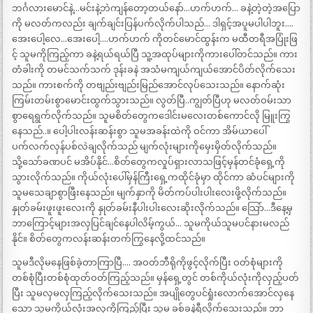
ဘင်္ဂလားမောင်နဲ့…မင်းနဲ့ဘဲကျန်တော့တယ်နော်…ဟက်ဟက်… ခနဲ့တဲ့တဲ့အပြော
ကို မလတ်ကလည်း ချက်ချင်းပြန်ပက်လိုက်ပါသည်… ဒါရှင့်အပူမပါပါဘူး….
အေးပေါ့လေ…အေးပေါ့….ဟက်ဟက် ကိုတင်မောင်ထွန်းက မထီတရီအပြုံးဖြ
င့် သူမကိုကြည့်ကာ ခနဲ့ရယ်ရယ်ပြီ သူ့အထုပ်များကိုကားပေါ်တင်သည်။ ကား
တံခါးကို တမင်သက်သက် ဒုန်းခနဲ အသံမကျယ်ကျယ်အောင်ပိတ်လိုက်သေး
သည်။ ကားစက်ကို တဗျည်းဗျည်းမြည်အောင်လုပ်သေးသည်။ နောက်ဆုံး
ကြမ်းတမ်းစွာမောင်းထွက်သွားသည်။ လွတ်ပြီ..ကျွတ်ပြီဟု မလတ်ဝမ်းသာ
စွာရေရွက်လိုက်သည်။ သူမစိတ်တွေကဒေါင်းမလေးတစ်ကောင်လို မြူးကြွ
နေသည်..။ ပေါ့ပါးလန်းဆန်းစွာ သူမအခန်းထဲကို ဝင်ကာ အိမ်ယာပေါ်
ပက်လက်လှန်ပစ်လဲချလိုက်သည် မျက်လုံးများကိုမှေးမှိတ်လိုက်သည်။
သို့သော်ခဏပင် မအိပ်နိုင်…စိတ်တွေကလှုပ်ရှားလာသဖြင့်မှန်တင်ခုံရှေ့ကို
သွားလိုက်သည်။ ကိုယ်လုံးပေါ်မှန်ကြီးရှေ့ကထိုင်ခုံမှာ ထိုင်ကာ ဆံပင်များကို
သူမသေချာစွာဖြီးနေသည်။ မျက်နှာကို မိတ်ကပ်ပါးပါးလေးဖို့လိုက်သည်။
နှုတ်ခမ်းဖူးဖူးလေးကို နှုတ်ခမ်းနီပါးပါးလေးဆိုးလိုက်သည်။ သြော်…ဒီနေ့မှ
ဘာကြောင့်များအလှပြင်ချင်နေပါလိမ့်ကွယ်… သူမကိုယ်သူမပင်နားမလည်
နိုင်။ စိတ်တွေကလန်းဆန်းတက်ကြွနေလို့ထင်သည်။
သူမဒီလိုမနေဖြစ်ခဲ့တာကြာပြီ…. အဝတ်ဘီရိုကိုဖွင့်လိုက်ပြီး ဝတ်စုံများကို
တစ်စုံပြီးတစ်စုံထုတ်ဝတ်ကြည့်သည်။ မှန်ရှေ့တွင် တစ်ကိုယ်လုံးကိုလှည့်ပတ်
ပြီး သူမလှမလှကြည့်လိုက်သေးသည်။ အပျိုတွေပင်ရှုံးလောက်အောင်လှနေ
သော သူမကိုယ်လုံးအလှကိုကြည့်ပြီး သူမ ခစ်ခနဲရီလိုက်သေးသည်။ ဘာ