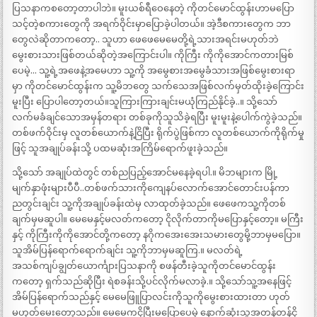
ပြသနာကစတော့တာပါဘဲ။ မူးယစ်ရီဝေနေတဲ့ ကိုတင်မောင်ထွန်းဟာမပြော
သင့်တဲ့စကားတွေကို အရက်ဝိုင်းမှာပြောခဲ့ပါတယ်။ အဲ့ဒီစကားတွေက ဘာ
တွေလဲဆိုတာကတော့.. သူဟာ ဖေဖေမေမေတို့ရဲ့သားအရင်းမဟုတ်ဘဲ
မွေးစားသားဖြစ်တယ်ဆိုတဲ့အကြောင်းပါ။ ကိုကြီး ကိုကိုအောင်ကတားမြစ်
ပေမဲ့… သူ့ရဲ့အဖေနဲ့အမေဟာ သူ့ကို အမွေစားအမွေခံသားအဖြစ်မွေးစားရာ
မှာ ကိုတင်မောင်ထွန်းက သူ့မိဘတွေ သက်သေအဖြစ်လက်မှတ်ထိုးခဲ့ကြောင်း
မူးပြီး ပြောပါတော့တယ်။သူကြားကြားချင်းမယုံကြည်နိုင်ခဲ့..။ သို့သော်
လက်မခံချင်သောအမှန်တရား တစ်ခုကိုသူသိခဲ့ရပြီး မူးမူးနဲ့ပေါက်ကွဲခဲ့သည်။
တစ်ဖက်ဝိုင်းမှ လူတစ်ယောက်နဲ့ငြိပြီး ရိုက်ပွဲဖြစ်ကာ လူတစ်ယောက်ကိုရိုက်မှု
ဖြင့် သူအချုပ်ခန်းသို့ ပထမဆုံးအကြိမ်ရောက်ဖူးခဲ့သည်။
သို့သော် အချုပ်ထဲတွင် တစ်ညပြည့်အောင်မနေခဲ့ရပါ.။ မိဘများက မြို့
မျက်နှာဖုံးများပီပီ..တစ်ဖက်သားကိုကျေနပ်လောက်အောင်တောင်းပန်ကာ
ညတွင်းချင်း သူ့ကိုအချုပ်ခန်းထဲမှ လာထုတ်ခဲ့သည်။ ဖေဖေကသူ့ကိုတစ်
ချက်မှမဆူပါ။ မေမေနှင့်မလတ်ကတော့ ငိုလိုက်တာကိုမပြောနှင့်တော့။ မကြီး
နှင့် ကိုကြီးကိုကိုအောင်တို့ကတော့ နဂိုကအေးအေးသမားတွေမို့ဘာမှမပြော။
သူအိမ်ပြန်ရောက်ရောက်ချင်း သူ့ကိုဘာမှမဆူကြ.။ မလတ်ရဲ့
အသစ်ကျပ်ချွတ်ယောင်္ကျားပြသနာကို စဖန်တီးခဲ့သူကိုတင်မောင်ထွန်း
ကတော့ ရှက်သည်ဆိုပြီး ရဲစခန်းသို့ပင်လိုက်မလာခဲ့.။ သို့သော်သူ့အနေဖြင့်
အိမ်ပြန်ရောက်သည်နှင့် မေမေဖြူပြာလင်းကိုသူကိုမွေးစားထားတာ ဟုတ်
မဟုတ်မေးတော့သည်။ မေမေကငိုပြီးမပြောပေမဲ့ နောက်ဆုံးသူအတန်တန်ငို