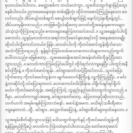
မှာတယ်ပေါပါလား.. မေတ္တာစစ်က ဘယ်မလဲကွာ…သူဒေါသထွက်စွာဖြင့်တွေး
နေမိပါတယ်။ ညကမေမေနားမှာ တစ်ချိန်လုံး ထိုင်ကာစောင့်ကြည့်နေသော ဝေ
လင်းလည်း အိပ်ပျော်တစ်ချက် မပျော်တစ်ချက်ဖြင့် မနက်(၇)နာရီခန့်တွင်…
အိပ်ယာမှနိုးလာသည်.။ ဘာဖြစ်လို့လဲဆိုတော့ မလတ်တို့အခန်းမှစကားများ
သံသဲ့သဲ့ကိုကြားရသည်။ စကားများနေကြတာထင်တယ်..။ သူ့အနေနဲ့ဝင်ပါလို့
မကောင်း..သူနှင့်မလတ်ကားအရင်ကလိုမောင်နှမအရင်းလို အနေအထားမျိုး
ဆိုဝင်ပါလို့ကောင်းတယ်။ ဖြန်း..မလတ်ပါးကို ကိုတင်မောင်ထွန်းရိုက်သော
အသံကိုကြားရသည်.. ရုန့်ရင်းကြမ်းတမ်းသောစကားသံများကလည်းထွက်
ပေါ်လာသည်။ မဖြစ်တော့… သူမေမေမနိုးအောင်အခန်းတံခါးကိုဖွင့်ပြီးထာ
သွားသည်…။ မလတ်ကားကြမ်းပြင်ပေါ်တွင် ထိုင်ရက်လဲကျနေပြီး ပါးတွင်အနီ
စင်းကြီးနဲ့..။ ကိုတင်မောင်ထွန်း…ခင်ဗျားတော်သင့်ပြီထင်တယ်…သူဝင်ပြော
လိုက်တော့ ကိုတင်မောင်ထွန်းက မျက်ထောက်နီကြီးနဲ့..သူ့ကိုကြည့်ပြီး…။ မင်း
နဲ့ဘာဆိုင်လို့ ဝင်ပြောရတာလဲ..ဟောကောင်။ဒါငါ့မိန်းမ..ငါရိုက်ချင်ရင်ရိုက်
မယ်။ ကိုတင်မောင်ထွန်း..အပြောကြာင့်..သူနည်းနည်းဒေါသထွက်သွားသည်..။
ဒီမှာ…မလတ်ကကျုပ်အမဗျ..ခင်ဗျားတော်တော့.. ပြောကာမှပိုဆိုးလာသည်…
ဟက်ဟက် အရမ်းချစ်ကြတာဘဲနော်.. မောင်နဲ့အမက…မသိရင်သမီးရီးစား
ကျနေတာဘဲ…ထွီ.. ခင်ဗျား…လျှောက်မပြောနဲ့…ခင်ဗျားစိတ်များမှတ်နေလား..။
သူအရမ်းစိတ်ဆိုးသွားသဖြင့် ဒေါသထွက်ထွက်နှင့် ကိုတင်မောင်ထွန်းကို
ရန်ပြုမည်ကြံစဉ် မလတ်က ကြားထဲမှဝင်ပါလာသည်။ တော်တော့မောင်
လေး…ကိုတင်မောင်ထွန်း..ရှင်လဲတော်တော့.. မေမေ့ကိုသနားကြပါဦး..