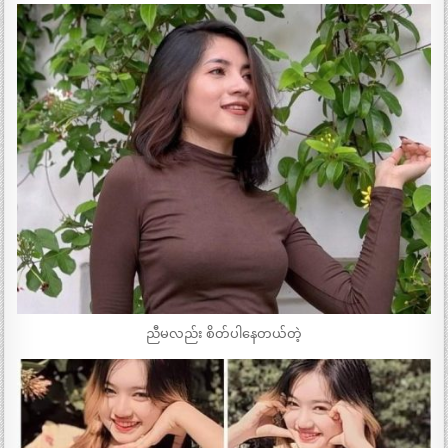
ညီမလည်း စိတ်ပါနေတယ်တဲ့