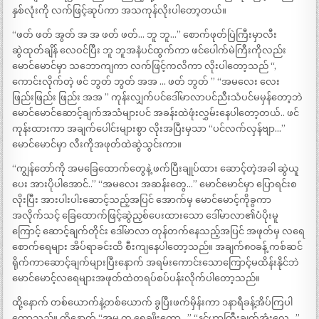
နှစ်လုံးကို လက်ဖြင့်ဆုပ်ကာ အသကုန်လိုးပါတော့တယ်။
“ဖတ် ဖတ် အွတ် အ အ ဖတ် ဖတ်… ဘူ ဘူ…” စောက်ဖုတ်ပြဲကြီးမှာလီး
ဆွဲထုတ်ချိန် လေဝင်ပြီး ဘူ ဘူအနံပင်ထွက်ကာ ဖင်ပေါက်မဲကြီးကိုလည်း
မောင်မောင်မှာ သဘောကျကာ လက်ဖြင့်ကလိကာ လိုးပါတော့သည် “,
ကောင်းလိုက်တဲ့ ဖင် ဘွတ် ဘွတ် အအ … ဖတ် ဘွတ် ” “အမလေး လေး
ဖြည်းဖြည်း ဖြည်း အအ ” ကုန်းလျှက်ပင်ဒေါ်မာလာပင်ညီးသံပင်မမှန်တော့ဘဲ
မောင်မောင်ဆောင့်ချက်အသံများပင် အခန်းထဲဖုံးလွှမ်းနေပါတော့တယ်.. ဖင်
ကုန်းထားကာ အချက်ပေါင်းများစွာ လိုးအပြီးမှသာ “ပင်လက်လှန်ဗျာ…”
မောင်မောင်မှာ လီးကိုအဖုတ်ထဲဆွဲသွင်းကာ။
“ကျွန်တော်ကို အမခြေထောက်တွေနဲ့ ဖက်ပြီးချုပ်ထား ဆောင့်တဲ့အခါ ဆွဲယူ
ပေး အားပိုပါအောင်..” “အမလေး အဆန်းတွေ…” မောင်မောင်မှာ ပြောရင်းစ
လိုးပြီး အားပါးပါးဆောင့်သည့်အပြင် အောက်မှ မောင်မောင့်ကိုခွကာ
အလိုက်သင့် ခြေထောက်ဖြင့်ဆွဲညှစ်ပေးထားသော ဒေါ်မာလာ၏ပံပိုးမူ
ကြောင့် ဆောင့်ချက်တိုင်း ဒေါ်မာလာ တုန်တက်နေသည့်အပြင် အဖုတ်မှ လရေ
စောက်ရေများ အိပ်ရာခင်းထိ စီးကျနေပါတော့သည်။ အချက်၈၀ခန့် ကစ်ဆင်
ရိုက်ကာဆောင့်ချက်များပြီးနောက် အရမ်းကောင်းသောကြောင့်မထိန်းနိုင်ဘဲ
မောင်မောင့်လရေများအဖုတ်ထဲတရပ်စပ်ပန်းလိုက်ပါတော့သည်။
ထို့နောက် တစ်ယောက်နဲ့တစ်ယောက် ခွပြီးဖက်မှိန်းကာ ၁နာရီခန့်အိပ်ကြပါ
တော့သည်။ ထို့နောက် “အမ ထ ရေချိုးတော့…” “နင့်ဟာကြီးချွတ်အုံးလေ…”