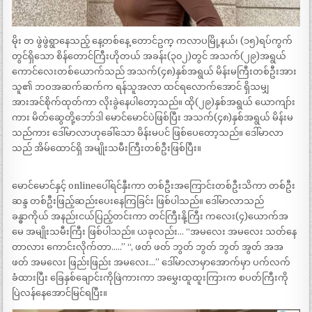
မိုး တ ဖွဲဖွဲရွာနေသည့် နေ့တစ်နေ့ တောင်ဥက္ ကလာပမြို့နယ်၊ (၁၅)ရပ်ကွက်
တွင်ရှိသော စိန်တောင်ကြီးဟိုတယ် အခန်း(၃၀၂)တွင် အသက်(၂၉)အရွယ်
ကောင်လေးတစ်ယောက်သည် အသက်(၄၈)နှစ်အရွယ် မိန်းမကြီးတစ်ဦးအား
သူ၏ ဘဝအဆက်ဆက်က ရန်သူအလာ ထင်ရလောက်အောင် ရှိသမျှ
အားအင်စိုက်ထုတ်ကာ လိုးခွဲနေပါတော့သည်။ ထို(၂၉)နှစ်အရွယ် ယောကျာ်း
ကား မိတ်ဆွေတို့ဘော်ဒါ မောင်မောင်ပဲဖြစ်ပြီး အသက်(၄၈)နှစ်အရွယ် မိန်းမ
သည်ကား ဒေါ်မာလာဟုခေါ်သော မိန်းမပင် ဖြစ်ပေတော့သည်။ ဒေါ်မာလာ
သည် အိမ်ထောင်ရှိ အမျိုးသမီးကြီးတစ်ဦးဖြစ်ပြီး။
မောင်မောင်နှင့် onlineပေါ်ရင်နှီးကာ တစ်ဦးအကြောင်းတစ်ဦးသိကာ တစ်ဦး
ဆန္ဒ တစ်ဦးဖြည့်ဆည်းပေးနေကြခြင်း ဖြစ်ပါသည်။ ဒေါ်မာလာသည်
ခန္ဓာကိုယ် အနည်းငယ်ပြည့်တင်းကာ တင်ကြီးနို့ကြီး ကလေး(၄)ယောက်အ
မေ အမျိုးသမီးကြီး ဖြစ်ပါသည်။ ယခုလည်း… “အမလေး အမလေး သတ်နေ
တာလား ကောင်းလိုက်တာ…..” “, ဖတ် ဖတ် ဘွတ် ဘွတ် ဘွတ် အွတ် အအ
ဖတ် အမလေး ဖြည်းဖြည်း အမလေး…” ဒေါ်မာလာမှာအောက်မှာ ပက်လက်
ခံထားပြီး ခြေနှစ်ချောင်းကိုဖြဲကားကာ အမွှေးထူထူးကြားက စပတ်ကြီးကို
ပြဲလန်နေအောင်မြင်ရပြီး။