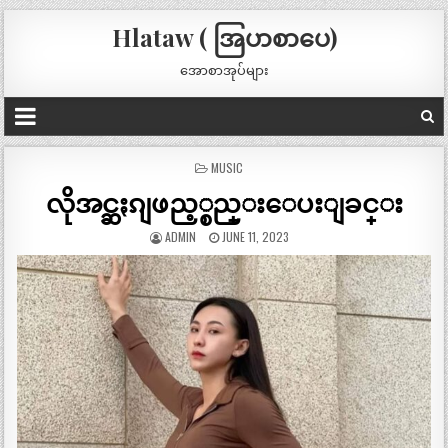
Hlataw ( အြပာစာပေ)
အောစာအုပ်များ
POSTED
MUSIC
IN
လိုအင္ဆႏၵျဖည့္စည္းေပးျခင္း
ADMIN
JUNE 11, 2023