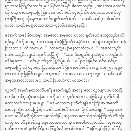
မှာ အလွန်ကြည့်ကောင်းဖွယ် မြင်ကွင်းဖြစ်ပါတော့သည်။ “, အား အား ကောင်း
လိုက်တဲ့ စောက်ဖုတ်ပြဲကြီး အား ဖတ် ဖတ် လိုးရင် ငါသေရင်သေပစေ ဒီလို
ဟာကြီးတွေ လိုးရတာကောင်းချက် ဖတ် ဖတ် …” မောင်မောင်မှာ ပါးစပ်က
လည်း တရပ်စပ်ရွတ်ကာ အသကုန်လိုးဆောင့်နေပြီး။
အောက်ကဒေါ်မာလာမှာ အမလေး အမလေးဟုသာ ရွတ်နေပါတော့သည်။ လိုး
ရင်းနဲ့ လီးက်ုခဏချွတ်ကာ အဖုတ်အုံကြီးကို အနံခံကာ “ခင်များ အဖုတ်ကအနံ
ပြင်းသားပဲ ကြိုက်တယ် ..” “ဘာတွေပြောနေတာလဲဟယ်…” “အမကလည်း
ရှက်မနေနဲ့ ဒီအရွယ်ရောက်နေပြီကို…” “အေး ဒီအရွယ်ရောက်မှပဲ ငါလည်း ဒီ
လိုခံဖူးတာ…” ” ခင်များကိုနတ်ပြည်ပို့မယ်…” ပြောရင်းဖြင့်မောင်မောင်မှာ
အဖုတ်ကြီးကို လျှာဖျားဖြင့်ကုန်းယက်ပြီး စောက်စိကို အမွှေးများကြားမှရှာ
ကာ လက်ညှိုးဖြင့် ချေပါတော့တယ် “အမလေး လေး ဟူး ဟူး ” မောင်မောင်
အဖုတ်အတွင်းသားများကိုပင် ဖြဲယက်ကာ ယက်ရင်း။
လျှာကို အဖုတ်မှထုတ်လိုပ်ချိန် စောက်ရည် အတန်းလေး လျှာနဲ့ကပ်ပါလာပြီး
မောင်မောင်မှ ထိုအတန်းလေးကိုပင် အလွတ်မပေး လျှာဖြင့် ဆွဲယူလိုက်ပါ
တော့တယ် “ကုန်းပေးဗျာ…” ဒေါ်မာလာကုန်းလိုက်ချိန် ဖင်ကြီးမှာ အတောိ
အတန်ကြီးသောကြောင့် မောင်မောင်စိတ်ထကာ “မိုက်တယ်ဗျာ..” ကုန်းထား
သောဖင်ကြီးကိုကိုင်ကာ နောက်ကိုပြူးနေသော စောက်ဖုတ်အုံကြီးထဲ လီးထိုး
ထည့်ကာ ၁မိနစ်ခန့် နွေးနေသောအရသာကို ခံစားပါတော့တယ်… “လိုးတော့
မယ်ဗျာ အမရဲ႕ဖင်မဲကြီးက ကြည့်လို့ကောင်းတယ်…” ပြောရင်းဖြင့် ဖင်ကြီး