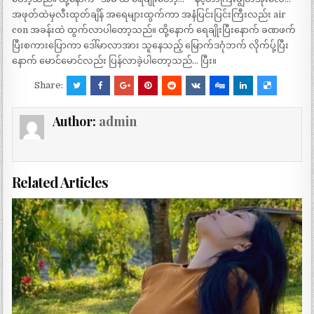
အဖုတ်ထဲမှလီးထုတ်ချိန် အရေများထွက်ကာ အနံပြင်းပြင်းကြီးလည်း air
con အခန်းထဲ ထွက်လာပါတော့သည်။ ထို့နောက် ရေချိုးပြီးနောက် ခဏဖက်
ပြီးစကားပြောကာ ဒေါ်မာလာအား သူနေသည့် မြောက်ဒဂုံဘက် လိုက်ပ်ု့ပြီး
နောက် မောင်မောင်လည်း ပြန်လာခဲ့ပါတော့သည်… ပြီး။
Share:
Author:
admin
Related Articles