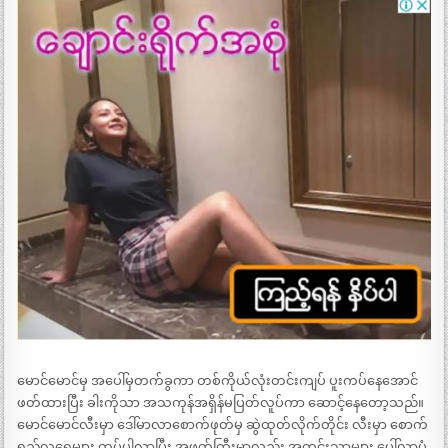
မောင်မောင်မှ အပေါ်မှတက်ခွကာ တစ်ကိုယ်လုံးတင်းကျပ် ပူးကပ်နေအောင်
ဖတ်ထားပြီး ခါးကိုသာ အသကုန်အရှိန်မပြတ်လူပ်ကာ ဆောင့်နေတော့သည်။
မောင်မောင်လီးမှာ ဒေါ်မာလာစောက်ဖုတ်မှ ဆွဲထုတ်လိုက်တိုင်း လီးမှာ စောက်
ရည်လရေများ ကပ်ပါလာပြီး အဖုတ်ကြီးမှာလည်း အတွင်းသာများ ပေါ်လာပုံ