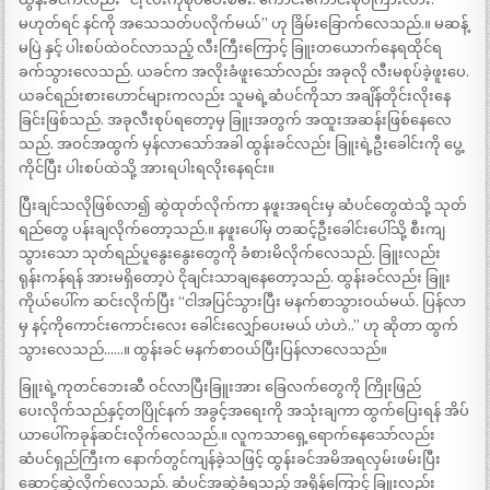
မဟုတ်ရင် နင်ကို အသေသတ်ပလိုက်မယ်” ဟု ခြိမ်းခြောက်လေသည်.။ မဆန့်
မပြဲ နှင့် ပါးစပ်ထဲဝင်လာသည့် လီးကြီးကြောင့် ခြူးတယောက်နေရထိုင်ရ
ခက်သွားလေသည်. ယခင်က အလိုးခံဖူးသော်လည်း အခုလို လီးမစုပ်ခဲ့ဖူးပေ.
ယခင်ရည်းစားဟောင်များကလည်း သူမရဲ့ဆံပင်ကိုသာ အချိန်တိုင်းလိုးနေ
ခြင်းဖြစ်သည်. အခုလီးစုပ်ရတော့မှ ခြူးအတွက် အထူးအဆန်းဖြစ်နေလေ
သည်. အဝင်အထွက် မှန်လာသော်အခါ ထွန်းခင်လည်း ခြူးရဲ့ဦးခေါင်းကို ပွေ့
ကိုင်ပြီး ပါးစပ်ထဲသို့ အားရပါးရလိုးနေရင်း။
ပြီးချင်သလိုဖြစ်လာ၍ ဆွဲထုတ်လိုက်ကာ နဖူးအရင်းမှ ဆံပင်တွေထဲသို့ သုတ်
ရည်တွေ ပန်းချလိုက်တော့သည်.။ နဖူးပေါ်မှ တဆင့်ဦးခေါင်းပေါ်သို့ စီးကျ
သွားသော သုတ်ရည်ပူနွေးနွေးတွေကို ခံစားမိလိုက်လေသည်. ခြူးလည်း
ရုန်းကန်ရန် အားမရှိတော့ပဲ ငိုချင်းသာချနေတော့သည်. ထွန်းခင်လည်း ခြူး
ကိုယ်ပေါ်က ဆင်းလိုက်ပြီး “ငါအပြင်သွားပြီး မနက်စာသွားဝယ်မယ်. ပြန်လာ
မှ နင့်ကိုကောင်းကောင်းလေး ခေါင်းလျှော်ပေးမယ် ဟဲဟဲ..” ဟု ဆိုတာ ထွက်
သွားလေသည်……။ ထွန်းခင် မနက်စာဝယ်ပြီးပြန်လာလေသည်။
ခြူးရဲ့ကုတင်ဘေးဆီ ဝင်လာပြီးခြူးအား ခြေလက်တွေကို ကြိုးဖြည်
ပေးလိုက်သည်နှင့်တပြိုင်နက် အခွင့်အရေးကို အသုံးချကာ ထွက်ပြေးရန် အိပ်
ယာပေါ်ကခုန်ဆင်းလိုက်လေသည်.။ လူကသာရှေ့ရောက်နေသော်လည်း
ဆံပင်ရှည်ကြီးက နောက်တွင်ကျန်ခဲ့သဖြင့် ထွန်းခင်အမိအရလှမ်းဖမ်းပြီး
ဆောင့်ဆွဲလိုက်လေသည်. ဆံပင်အဆွဲခံရသည့် အရှိန်ကြောင့် ခြူးလည်း