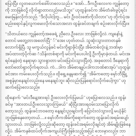
ပြောပြီး လူတယောက်ခေါ်လာလေသည်.။ “အော်….ဒီကဦးလေးက ကျွန်တော့
ကို ဘာဖြစ်လို့ လိုက်ရှာတာလည်းမသိဘူး” ဟုထွန်းခင်က အိမ်တံခါးဖွင့်ရင်း
မေးမြန်းလိုက်သည်. “ဒီလိုပါငါ့တူ…. မင်း ဦးဝင်းဇော်ကိုသိလား”ဟု တိုက်ပုံအ
မည်းရောင်နှင့်လူကမေးလိုက်သောအလာ ထွန်းခင်တချက် စဉ်းစားလိုက်ပြီး။
“သိတယ်လေ ကျွန်တော့်အဖေရဲ့ ညီလေ.ဦးလေး ဘာဖြစ်လို့လဲ. ကျနော်နဲ့
တောင် မတွေ့တာအတော်ပြီ” ်”အေး ဟုတ်တယ်. သူဆုံးသွားတာတနှစ်
လောက်ရှိပြီ. သူ မကွယ်လွန်ခင် မင်းကိုရှာခိုင်းပြီး အိမ်တစ်လုံးနဲ့ ဘဏ်မှာ
အပ်ထားတဲ့ပိုက်ဆ ံသိန်းတစ်ရာကို မင်းကိုပေးပါလို့ ဦးကိုမှာခဲ့တယ်. မင်းအ
ရင်နေခဲ့တဲ့ နေရာမှာ သွားရှာတာ မင်းပြောင်းသွားပြီတဲ့. အခုတောင် ဒီနေရာကို
တော်တော်ရှာလိုက်ရတယ်. ကဲ….ဒါက အိမ်စာချုပ်၊ဒါကဘဏ်စာအုပ်”ဟုထွန်း
ခင်အား ကမ်းပေးလိုက်သည်.။ ထိုရှေ့နေ့မှဆက်၍ “အိမ်ကတော့ မှော်ဘီမြို့
အစွန်မှာနေချင်လည်းနေ မနေချင်ဘူး ဆိုလည်းပြန်ရောင်းလိုက်ပေါ့ကွာ” ဟု
ဆက်ပြောလေသည်။
ထိုနောက် “မင်းဒီနေ့အားရင် ဦးလေးလိုက်ပြမယ်” ဟုပြောလေသည်.။ ထွန်း
ခင်မှ “အားတယ်ဦးလေးသွားကြမယ်” ဆိုပြီးအားရဝမ်းသာပြောလိုက်
တော့သည်. ထွန်းခင်ဘဝတော့ နေ့ချင်းညချင်းကို ပြောင်းလဲသွားလို့ မယုံနိုင်
ဘူးဖြစ်နေတော့တယ်…..။ မှော်ဘီကအိမ်ကိုရောက်တော့ ထွန်းခင်အရမ်းပျော်
သွားတယ်. ဘာဖြစ်လို့လည်းဆိုတော့ ထွန်းခင်အရမ်းလိုချင်တဲ့ အိမ်မျိုးဖြစ်နေ
လို့ပဲ. အိမ်ကနှစ်ထပ်တိုက်အကျယ်ကြီးဖြစ်သည့်အပြင် ဘေးမှာလည်း ဘာ