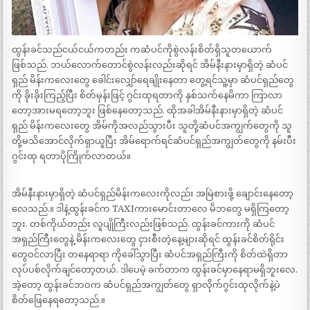
ထွန်းခင်သည်ငယ်ငယ်ကတည်း ကဆံပင်ကိုစွဲလန်းစိတ်ရှိသူတယောက်
ဖြစ်သည်. ဘယ်လောက်တောင်စွဲလန်းလည်းဆိုရင် အိမ်နီးနားမှာရှိတဲ့ ဆံပင်
ရှည် မိန်းကလေးတွေ ခေါင်းလျှော်ရေချိုးနေတာ တွေ့ရင်သူ့မှာ ဆံပင်ရှည်တွေ
ကို ခိုးခိုးကြည့်ပြီး စိတ်မှန်းဖြင့် ဂွင်းထုရတာကို နှစ်သက်နေမိကာ ကြာလာ
တော့အားမရတော့ဘူး ဖြစ်နေတော့သည်. ထိုအခါအိမ်နီးနားမှာရှိတဲ့ ဆံပင်
ရှည် မိန်းကလေးတွေ အိမ်ကိုအလည်သွားပီး သူတို့ဆံပင်အကျွက်တွေကို သူ
တို့မသိအောင်လိုက်ရှာယူပြီး အိမ်ရောက်ရင်ဆံပင်ရှည်အကျွတ်တွေကို နမ်းပီး
ဂွင်းထု ရတာပိုကြိုက်လာတယ်။
အိမ်နီးနားမှာရှိတဲ့ ဆံပင်ရှည်မိန်းကလေးကိုလည်း အမြဲစားဖို့ ချောင်းနေတော့
လေသည်.။ ဒါနဲ့ထွန်းခင်က TAXIကားမောင်းတာလေ မိဘတွေ မရှိကြတော့
ဘူး. တစ်ကိုယ်တည်း လူပျိုကြီးလည်းဖြစ်သည်. ထွန်းခင်ကားကို ဆံပင်
အရှည်ကြီးတွေနဲ့ မိန်းကလေးတွေ ငှားစီးတဲ့နေ့များဆိုရင် ထွန်းခင်စိတ်ရိုင်း
တွေဝင်လာပြီး တနေရာရာ ကိုခေါ်သွာပြီး ဆံပင်အရှည်ကြီးကို စိတ်ထဲရှိတာ
လုပ်ပစ်လိုက်ချင်တော့တယ်. ဒါပေမဲ့ ခက်တာက ထွန်းခင်မှာနေရာမရှိဘူးလေ.
အဲ့တော့ ထွန်းခင်ဘဝက ဆံပင်ရှည်အကျွတ်တွေ ရှာလိုက်ဂွင်းထုလိုက်နဲ့ပဲ
စိတ်ဖြေနေရတော့သည်.။