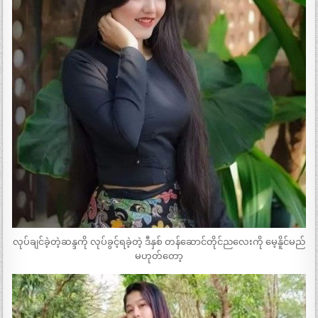
လုပ်ချင်ခဲ့တဲ့ဆန္ဒကို လုပ်ခွင့်ရခဲ့တဲ့ ဒီနှစ် တန်ဆောင်တိုင်ညလေးကို မေ့နိူင်မည်
မဟုတ်တော့