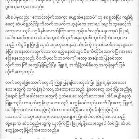
ဂွင်းထုတော့လေသည်။
ပါးစပ်မှလည်း “ကောင်းလိုက်တာကွာ ပျော့အိနေတာပဲ” ဟု ရေရွတ်ပြီး ကျန်ရှိ
နေတဲ့ ဆံပင်ရှည်ကြီးကိုလက်တဖက်ကယူနမ်းက အားရပါးရဂွင်းထုနေလိုက်
တော့လေသည်. ၁၅မိနစ်လောက်ကြာတော့ ထွန်းခင်လည်းမရတော့ပဲ ခြူးရဲ့
ခေါင်းအရင်းနားက ဆံပင်တွေထဲကိုသုတ်ရေတွေပန်းထုတ်လိုက်တော့လေ
သည်. ကိစ္စဝိစ္စ ပြီး၍ သုတ်ရေတွေပေနေတဲ့ ဆံပင်ကို ကုတင်ပေါ်ကနေ ချထား
ခဲ့ပြီး အခန်းထဲကထွက်လာကာ ဧည့်ခန်းထဲတွင် ဝီစကီထိုင်သောက်ပြီး အမော
ဖြေနေတော့သည်. ဝီစကီပုလင်းတဝက်ကျိုးတော့ အခန်းထဲပြန်ဝင်သွား
လိုက်ကာ ကြိုးတွေပြန်ဖြည်ပြီး ခြူးရဲ့ အင်္ကျီနဲ့ထမိန်တွေ အကုန်ချွတ်ပြစ်
လိုက်တော့သည်။
လက်တွေခြေထောက်တွေကို ကြိုးပြန်ချီထားလိုက်ပြီး ခြူးရဲ့နို့သေးသေး
လေးတွေကို လက်နဲ့အုပ်ကာပွတ်တော့လေသည်. နို့လေးတွေ တင်းပြီးအညိုရ
င့်ရောင် နို့သီးခေါင်းလေးတွေကို ပွတ်ချေပေးလိုက်သောအခါ အိပ်ပျော်နေတဲ့
ခြူးလည်း တချက်တွန့်သွားလေသည်. ။ ထွန်းခင်လည်း ဆက်ပြီးတော့ ခြူးရဲ့
ပေါင်ကြားထဲလက်ထည့်လိုက်ကာ စဖုတ်မို့မို့လေးကိုစမ်းကြည့်လိုက်
သောအခါ အမွှေးရေးရေးလေးတွေအများကြီးကို ခံစားမိလိုက်လေသည်.
ထို့နောက် ဆံပင်ရှည်တွေကို ယူလိုက်ပြီး ခြူးရဲ့နို့လေးတွေပေါ်တင်ပြီး ဆံပင်
တွေနဲ့အတူနိုစို့လိုက်တောသည်.။