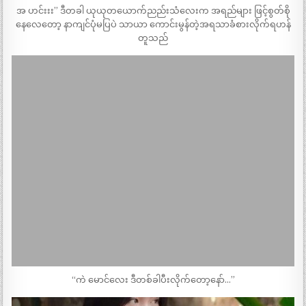
အ ဟင်းးး” ဒီတခါ ယုယုတယောက်ညည်းသံလေးက အရည်များ ဖြင့်စွတ်စို
နေလေတော့ နာကျင်ပုံမပြပဲ သာယာ ကောင်းမွန်တဲ့အရသာခံစားလိုက်ရဟန်
တူသည်
“ကဲ မောင်လေး ဒီတစ်ခါပီးလိုက်တော့နော်…”