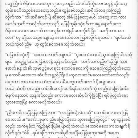
တွေကြီးပဲ မိန်းကလေးတွေကျတော့လည်း ဆံပင်တိုတိုလေးတွေနဲ့ ဆိုတော့
ထွန်းခင်စိတ်ညစ်လေတော့သည်.။ ထွန်းခင်လည်း နာရီကိုတချက်ကြည့်
လိုက်ကာ ” ကိုးနာရီကျော်ပြီ ဆိုတော့ အိမ်ပြန်တော့မယ်”ဟုတွေးကာ ကား
မောင်းထွက်လာလိုက်တော့သည်. မြေနီကုန်းဒဂုံစင်တာရှေ့ရောက်တော့
မိန်းကလေးတယောက် ကားလှန်းတာနဲ့ရပ်ပေးလိုက်ပြီး ” အကိုကားအား
လား” ဟု ချိုသာယဉ်ကျေးတဲ့ အမေးသံလေးကြားလိုက်ရတယ်.။ “ရပါတယ်
ဘယ်ကိုလဲ ညီမ” ဟု ထွန်းခင်ကမေးလိုက်တယ်။
“မြောက်ဒဂုံကို” “၈၀၀၀ လောက်ကျမယ်” “၇၀၀၀ ပဲထားပါသွားနေကြပါအကို
ရယ်”ခပ်ချွဲချွဲလေးပြောတာနဲ့ ထွန်းခင်လည်း ” တက်တက်ညီမ”ဆိုပြီး ကား
နောက်ခန်းတံခါးလှမ်းဖွင့်ပေးရင်း ကောင်မလေးကို သေချာကြည့်လိုက်တော့
မှ ကောင်မလေးက ဆံပင်အရှည်ကြီးပဲ။ကုလားဆင်မလေးတော်တော်လည်း
ချောတာ ကုလားကား ထဲကမင်းသမီးတွေထက်တောင် ပိုချောသေး
တယ်.ဆံပင်ကလည်း တင်ပါးကျော်ပေါင်ရင်းလောက်ကို တညီထဲဖြောင့်စင်း
မဲနက်နေတာပဲ.ထွန်းခင်လည်း ကောင်မလေးဆံပင်ကိုမြင်ပြီး ရင်ဖိုလှိုက်မော
သွားတော့ပြီး စကားစလိုက်တယ်။
“ညီမကဒီအချိန်ပြန်နေကြလား” “ဘာဖြစ်လို့လဲအကို” ကောင်မလေးက ပြန်
မေးတယ် .။ “အော်…ခုနက ညီမပြောလို့လေ သွားနေကြဆိုလို့ပါ” ဟု ထွန်းခင်
လည်း ဘက်မှန်ထဲကြည့်ရင်းပြန်ပြောလိုက်တယ်.။ကောင်မလေးကတချက်ရီ
လိုက်ရင်း “ခ်ခ်…ရမ်းပြောတာ တခါမှဒီအချိန်မပြန်ဖူးဘူးအကို အခုက