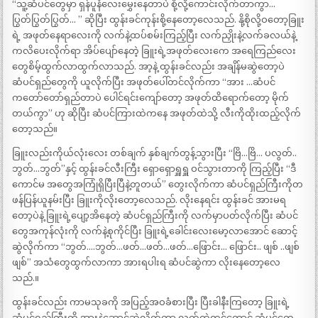
“သူ့ဆံပင်တွေမှာ ရှန်ပူနံလေးမွှေးနေတာပဲ စို့လို့ကောင်းလိုက်တာကွာ…
ပြွတ်ပြွတ်ပြွတ်… ” ဆိုပြီး ထွန်းခင်ကုန်းစို့နေတော့လေသည်. နို့စိုလို့ဝတော့ခြူး
ရဲ့ အဖုတ်နေရာလေးကို လက်နဲ့ထပ်စမ်းကြည့်ပြီး လက်ညှိုးနဲ့လက်ခလယ်နဲ့
ကလိပေးလိုက်ရာ အိပ်ပျော်နေတဲ့ ခြူးရဲ့အဖုတ်လေးကေ အရေကြည်လေး
တွေစိမ့်ထွက်လာထွက်လာသည်. အာ့နဲ့ ထွန်းခင်လည်း အချိန်မဆွဲတော့ပဲ
ဆံပင်ရှည်တွေကို ယူလိုက်ပြီး အဖုတ်ပေါ်တင်လိုက်ကာ “အား …ဆံပင်
ကတော်တော်ရှည်တာပဲ ပေါင်ရင်းကျော်တော့ အဖုတ်ထိရောက်တော့ မိုက်
တယ်ကွာ” ဟု ဆိုပြီး ဆံပင်ကြားထဲကနေ အဖုတ်ထဲသို့ လီးကိုထိုးထည့်လိုက်
တော့သည်။
ခြူးလည်းကိုယ်လုံးလေး တစ်ချက် နှစ်ချက်တွန့်သွားပြီး “ဗြိ…ဗြိ… ပလွတ်..
ဘွတ်…ဘွတ်”နှင့် ထွန်းခင်လီးကြီး ရှောရှောရှူရှူ ဝင်သွားတာကို ကြည့်ပြီး “ဒီ
ကောင်မ အတွေအကြုံရှိပြီးပြီနဲ့တူတယ်” တွေးလိုက်ကာ ဆံပင်ရှည်ကြီးကိုတ
ဖန်ပြန်ယူနမ်းပြီး ခြူးကိုလိုးတော့လေသည်. လိုးနေရင်း ထွန်းခင် အားမရ
တော့ပဲနဲ့ ခြူးရဲ့ပျော့အိနေတဲ့ ဆံပင်ရှည်ကြီးကို လက်မှာပတ်လိုက်ပြီး ဆံပင်
တွေအကုန်လုံးကို လက်နဲ့စုကိုင်ပြီး ခြူးရဲ့ခေါင်းလေးမော့လာအောင် ဆောင့်
ဆွဲလိုက်ကာ “ဘွတ်….ဘွတ်…ဖတ်…ဖတ်…ဖတ်…ဖြောင်း… ဖြောင်း.. ဖျစ် ..ဖျစ်
ဖျစ်” အသံတွေထွက်လာကာ အားရပါးရ ဆံပင်ဆွဲကာ လိုးနေတော့လေ
သည်.။
ထွန်းခင်လည်း ကာမသုခကို အပြည့်အဝခံစားပြီး ပြီးခါနီးကြတော့ ခြူးရဲ့
ဆံပင်ရှည်ကြီးကို အားနဲ့ဆောင့်ဆွဲလိုက်တာ လက်ထဲတွင်တောင် ဆံပင်တွေ