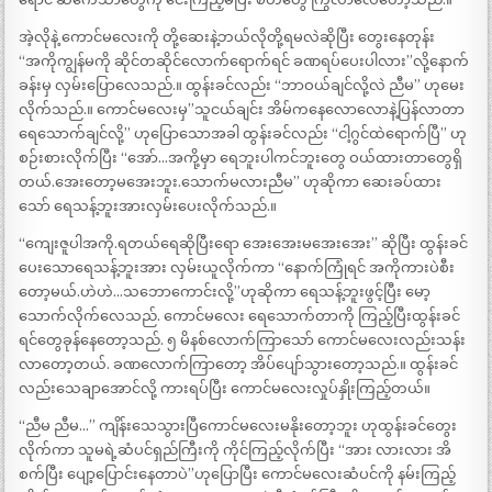
အဲ့လိုနဲ့ ကောင်မလေးကို တို့ဆေးနဲ့ဘယ်လိုတို့ရမလဲဆိုပြီး တွေးနေတုန်း
“အကိုကျွန်မကို ဆိုင်တဆိုင်လောက်ရောက်ရင် ခဏရပ်ပေးပါလား”လို့နောက်
ခန်းမှ လှမ်းပြောလေသည်.။ ထွန်းခင်လည်း “ဘာဝယ်ချင်လို့လဲ ညီမ” ဟုမေး
လိုက်သည်.။ ကောင်မလေးမှ”သူငယ်ချင်း အိမ်ကနေလောလောနဲ့ပြန်လာတာ
ရေသောက်ချင်လို့” ဟုပြောသောအခါ ထွန်းခင်လည်း “ငါ့ဂွင်ထဲရောက်ပြီ” ဟု
စဉ်းစားလိုက်ပြီး “အော်…အကို့မှာ ရေဘူးပါကင်ဘူးတွေ ဝယ်ထားတာတွေရှိ
တယ်.အေးတော့မအေးဘူး.သောက်မလားညီမ” ဟုဆိုကာ ဆေးခပ်ထား
သော် ရေသန့်ဘူးအားလှမ်းပေးလိုက်သည်.။
“ကျေးဇူပါအကို.ရတယ်ရေဆိုပြီးရော အေးအေးမအေးအေး” ဆိုပြီး ထွန်းခင်
ပေးသောရေသန့်ဘူးအား လှမ်းယူလိုက်ကာ “နောက်ကြုံရင် အကိုကားပဲစီး
တော့မယ်.ဟဲဟဲ…သဘောကောင်းလို့”ဟုဆိုကာ ရေသန့်ဘူးဖွင့်ပြီး မော့
သောက်လိုက်လေသည်. ကောင်မလေး ရေသောက်တာကို ကြည့်ပြီးထွန်းခင်
ရင်တွေခုန်နေတော့သည်. ၅ မိနစ်လောက်ကြာသော် ကောင်မလေးလည်းသန်း
လာတော့တယ်. ခဏလောက်ကြာတော့ အိပ်ပျော်သွားတော့သည်.။ ထွန်းခင်
လည်းသေချာအောင်လို့ ကားရပ်ပြီး ကောင်မလေးလှုပ်နှိုးကြည့်တယ်။
“ညီမ ညီမ…” ကျိန်းသေသွားပြီကောင်မလေးမနိုးတော့ဘူး ဟုထွန်းခင်တွေး
လိုက်ကာ သူမရဲ့ဆံပင်ရှည်ကြီးကို ကိုင်ကြည့်လိုက်ပြီး “အား လားလား အိ
စက်ပြီး ပျော့ပြောင်းနေတာပဲ”ဟုပြောပြီး ကောင်မလေးဆံပင်ကို နမ်းကြည့်