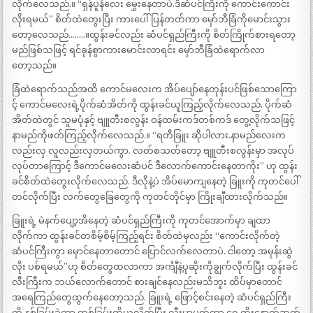
လိုက်လေသည်.။ “ရှန်ပူနံလေး မွှေးနေတာပဲ.ဒီဆံပင်ကြီးကို ကောင်းကောင်း
လိုးရမယ်” စိတ်ထဲတွေးပြီး ကားပေါ်ပြန်တတ်ကာ မှော်ဘီခြံကိုမောင်းသွား
တော့လေသည်……..။ထွန်းခင်လည်း ဆံပင်ရှည်ကြီးကို စိတ်ကြိုက်စားရတော့
မည်ဖြစ်သဖြင့် ရင်ခုန်စွာကားမောင်းလာရင်း မှော်ဘီခြံထဲရောက်လာ
တော့သည်။
ခြံထဲရောက်သည်အထိ ကောင်မလေးက အိပ်ပျော်နေတုန်းပင်ဖြစ်သောကြော
င့် ကောင်မလေးရဲ့ပိုက်ဆံအိတ်ကို ထွန်းခင်ယူကြည့်လိုက်လေသည်. ပိုက်ဆံ
အိတ်ထဲတွင် သူမပုံနှင့် ဗျူတီးစလွန်း ဝန်ထမ်းကဒ်တစ်ကဒ် တွေ့လိုက်သဖြင့်
နာမည်ကိုဖတ်ကြည့်လိုက်လေသည်.။ “ရတီခြူး ဆိုပါလား.နာမည်လေးက
လည်းလှ လူလည်းလှတယ်ကွာ. လတ်စသတ်တော့ ဗျူတီးစလွန်းမှာ အလုပ်
လုပ်တာကြောင့် ဒီကောင်မလေးဆံပင် ဒီလောက်ကောင်းနေတာကိုး” ဟု ထွန်း
ခင်စိတ်ထဲတွေးလိုက်လေသည်. ဒီလိုနဲ့ပဲ အိပ်မောကျနေတဲ့ ခြူးကို ကုတင်ပေါ်
တင်လိုက်ပြီး လက်တွေခြေတွေကို ကုတင်တိုင်မှာ ကြိုးချီထားလိုက်သည်။
ခြူးရဲ့ မဲနက်ပျော့အိနေတဲ့ ဆံပင်ရှည်ကြီးကို ကုတင်အောက်မှာ ချထာ
လိုက်ကာ ထွန်းခင်တစိမ့်စိမ့်ကြည့်ရင်း စိတ်ထဲမှလည်း “ကောင်းလိုက်တဲ့
ဆံပင်ကြီးကွာ မှောင်နေတာတောင် ပြောင်လက်လေတာပဲ. ငါတော့ အမုန်းဆွဲ
လိုး ပစ်ရမယ်”ဟု စိတ်တွေထလာကာ အင်္ကျီနဲ့ပုဆိုးကိုချွက်လိုက်ပြီး ထွန်းခင်
လီးကြီးက ဘယ်လောက်တောင် စားချင်နေလည်းမသိဘူး ထိပ်မှာတောင်
အရေကြည်တွေထွက်နေတော့သည်. ခြူးရဲ့ ဖြောင့်စင်းနေတဲ့ ဆံပင်ရှည်ကြီး
ကို နှစ်ခြမ်းခွဲကာ တစ်ခြမ်းကိုယူလိုက်ပြီး လီးမှာပက်ကာ ရှေ့တိုးနောက်ဆုတ်