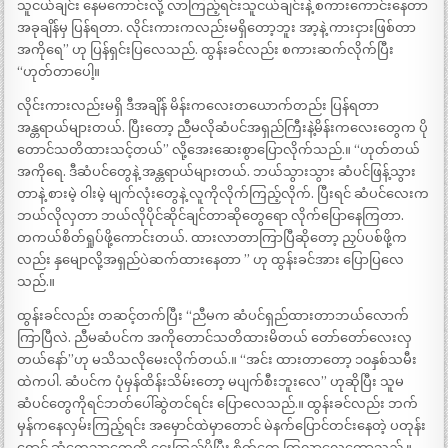
သူငယ်ချင်း နေမကောင်းလို့ လာကြည့်ရင်းသူငယ်ချင်းနဲ့ စကားကောင်းနေတာ
အခုချိန်မှ ပြန်ရတာ. လိုင်းကားကလည်းမရှိတော့ဘူး အာ့နဲ့ ကားငှားဖြစ်တာ
အကိုရေ” ဟု ပြန်ရှင်းပြလေသည်. ထွန်းခင်လည်း စကားဆက်လိုက်ပြီး
“ဟုတ်တာပေါ့။
လိုင်းကားလည်းမရှိ ဒီအချိန် မိန်းကလေးတယောက်တည်း ပြန်ရတာ
အန္တရာယ်များတယ်. ပြီးတော့ ညီမလိုဆံပင်အရှည်ကြီးနဲ့မိန်းကလေးတွေက ပို
တောင်သတိထားသင့်တယ်” လို့အေးဆေးစွာပြောလိုက်သည်.။ “ဟုတ်တယ်
အကိုရေ. ဒီဆံပင်တွေနဲ့ အန္တရာယ်များတယ်. ဘယ်သွားသွား ဆံပင်ဖြန့်သွား
တာနဲ့ စားမဲ့ ဝါးမဲ့ မျက်လုံးတွေနဲ့ လူကိုလိုက်ကြည့်လိုက်. ပြီးရင် ဆံပင်လေးက
ဘယ်လိုလှတာ ဘယ်လိုပိုင်ဆိုင်ချင်တာဆိုတွေရော လိုက်ပြောနေကြတာ.
တကယ်စိတ်ရှုပ်ဖို့ကောင်းတယ်. ထားလာတာကြာပြီဆိုတော့ ညှပ်ပစ်ဖို့က
လည်း နှမျောလို့အရှည်ပဲဆက်ထားနေတာ ” ဟု ထွန်းခင်အား ပြောပြလေ
သည်.။
ထွန်းခင်လည်း တဆင့်တက်ပြီး “ညီမက ဆံပင်ရှည်ထားတာဘယ်လောက်
ကြာပြီလဲ. ညီမဆံပင်က အကိုတောင်သတိထားမိတယ် တော်တော်လေးလှ
တယ်နော်”ဟု မသိသလိုမေးလိုက်တယ်.။ “အင်း ထားတာတော့ ၁၀နှစ်သမီး
ထဲကပါ. ဆံပင်က ပုံမှန်ထိန်းသိမ်းတော့ မပျက်စီးဘူးလေ” ဟုဆိုပြီး သူမ
ဆံပင်တွေကိုရင်ဘတ်ပေါ်ဆွဲတင်ရင်း ပြောလေသည်.။ ထွန်းခင်လည်း ဘက်
မှန်ကနေလှမ်းကြည့်ရင်း အမှောင်ထဲမှာတောင် မဲနက်ပြောင်တင်းနေတဲ့ ပတုန်း
ရောင် ဆံကေသာတွေကို ငေးကြည့်မိပြီး စိတ်တွေ ကြွလာလေတော့သည်.။