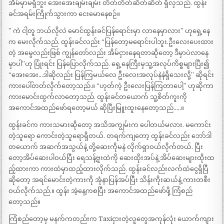
အိမ်မှာမရှိဘူး အေးအေးချမ်းချမ်း တိတ်တိတ်ဆိတ်ဆိတ် ရှိလှသည်. ထွန်း
ခင်အရမ်းကြိုက်သွားကာ ငေးမောနေစဉ်။
” ကဲ ငါ့တူ ဘယ်လိုလဲ မောင်ထွန်းခင်ပြန်ရောင်းမှာ လာနေမှာလား” ဟုရှေ့နေ
က မေးလိုက်သည်. ထွန်းခင်လည်း “ပြန်တော့မရောင်းပါဘူး.ဦးလေးပေးထား
တဲ့ အမွေလည်းဖြစ် ကျွန်တော်လည်း အိမ်ငှားနေရတာဆိုတော့ ဒီမှာပဲလာနေ
မှာပါ”ဟု ပြုံးရင်း ပြန်ပြောလိုက်သည်. ရှေ့နေကြီးမှသူ့အလုပ်ကိစ္စများပြီး၍
“အေးအေး…ဒါဆိုလည်း ပြန်ကြမယ်လေ ဦးလေးအလုပ်နဲနဲရှိသေးလို့” ဆိုရင်း
ကားပေါ်တတ်လိုက်တော့သည်.။ “ဟုတ်ကဲ့ ဦးလေးပြန်ကြတာပေါ့” ဟုဆိုကာ
ကားမောင်းထွက်လာတော့သည်. ထွန်းခင်တယောက် သူ့စိတ်ကူးကို
အကောင်အထည်ဖော်ရတော့မယ် ဆိုပြီးမြူးထူးနေတော့သည်…..။
ထွန်းခင်က ကားသမားဆိုတော့ အသိအကျွမ်းက ပေါတယ်မလား. မကောင်း
တဲ့သူရော ကောင်းတဲ့သူရောရှိတယ်. တရက်ကျတော့ ထွန်းခင်လည်း ဘော်ဒါ
တယောက် အဆက်အသွယ်နဲ့ တို့ဆေးကိုမနဲ လိုက်ရှာဝယ်လိုက်တယ်. ပြီး
တော့အိပ်ဆေးပါဝယ်ပြီး ရေသန့်ဗူးထဲကို ဆေးထိုးအပ်နဲ့ အိပ်ဆေးများထိုးထ
ည့်ထားကာ ကားထဲမှာထည့်ထားလိုက်သည်. ထွန်းခင်လည်းလက်ထဲငွေရှိပြီ
ဆိုတော့ အရင်မောင်းတဲ့ကားကို အုံနာပြန်အပ်ပြီး သိန်းကိုးဆယ်နဲ့ ကားတစီး
ဝယ်လိုက်သည်.။ ထွန်း အဲ့နေ့ကစပြီး အကောင်အထည်ဖော်ဖို့ ကြံစည်
တော့သည်။
ကြံစည်တော့မှ မနက်ကတည်းက Taxiငှားတဲ့လူတွေအကုန်လုံး ယောက်ကျား