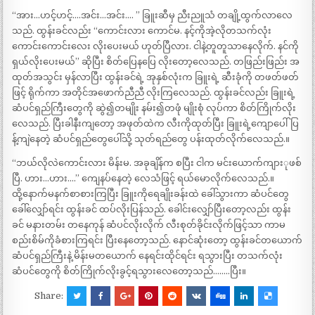
“အား…ဟင့်ဟင့်….အင်း…အင်း…. ” ခြူးဆီမှ ညီးညူသံ တချို့ထွက်လာလေ
သည်. ထွန်းခင်လည်း “ကောင်းလား ကောင်မ. နင့်ကိုအဲ့လိုတသက်လုံး
ကောင်းကောင်းလေး လိုးပေးမယ် ဟုတ်ပြီလား. ငါနဲ့တူတူသာနေလိုက်. နင်ကို
ရှယ်လိုးပေးမယ်” ဆိုပြီး စိတ်ပြေနပြေ လိုးတော့လေသည်. တဖြည်းဖြည်း အ
ထုတ်အသွင်း မှန်လာပြီး ထွန်းခင်ရဲ့ အုနှစ်လုံးက ခြူးရဲ့ ဆီးခုံကို တဖတ်ဖတ်
ဖြင့် ရိုက်ကာ အတိုင်အဖောက်ညီညီ လိုးကြလေသည်. ထွန်းခင်လည်း ခြူးရဲ့
ဆံပင်ရှည်ကြီးတွေကို ဆွဲ၍တမျိုး နမ်း၍တဖုံ မျိုးစုံ လုပ်ကာ စိတ်ကြိုက်လိုး
လေသည်. ပြီးခါနီးကျတော့ အဖုတ်ထဲက လီးကိုထုတ်ပြီး ခြူးရဲ့ကျောပေါ်ပြ
န့်ကျဲနေတဲ့ ဆံပင်ရှည်တွေပေါ်သို့ သုတ်ရည်တွေ ပန်းထုတ်လိုက်လေသည်.။
“ဘယ်လိုလဲကောင်းလား မိန်းမ. အခုချိန်က စပြီး ငါက မင်းယောက်ကျားုဖစ်
ပြီ. ဟား…ဟား….” ကျေနပ်နေတဲ့ လေသံဖြင့် ရယ်မောလိုက်လေသည်.။
ထို့နောက်မနက်စာစားကြပြီး ခြူးကိုရေချိုးခန်းထဲ ခေါ်သွားကာ ဆံပင်တွေ
ခေါ်လျှော်ရင်း ထွန်းခင် ထပ်လိုးပြန်သည်. ခေါင်းလျှော်ပြီးတော့လည်း ထွန်း
ခင် မနားတမ်း တနေကုန် ဆံပင်လိုးလိုက် လီးစုတ်ခိုင်းလိုက်ဖြင့်သာ ကာမ
စည်းစိမ်ကိုခံစားကြရင်း ပြီးနေတော့သည်. နောင်ဆုံးတော့ ထွန်းခင်တယောက်
ဆံပင်ရှည်ကြီးနဲ့ မိန်းမတယောက် နေရင်းထိုင်ရင်း ရသွားပြီး တသက်လုံး
ဆံပင်တွေကို စိတ်ကြိုက်လိုးခွင့်ရသွားလေတော့သည်……..ပြီး။
Share: