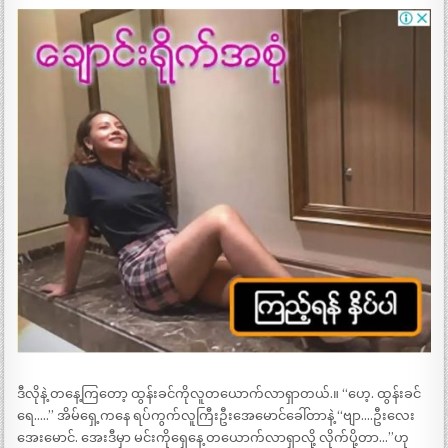
ဒီလိုနဲ့ တနေ့ကြတော့ ထွန်းခင်ကိုလူတယောက်လာရှာတယ်.။ “ဟေ့. ထွန်းခင်
ရေ…..” အိမ်ရှေ့ကနေ ရပ်ကွက်လူကြီးဦးအေမောင်ခေါ်တာနဲ့ “ဗျာ….ဦးလေး
အေးမောင်. အေးဒီမှာ မင်းကိုရှေနေ့ တယောက်လာရှာလို့ လိုက်ပို့တာ…”ဟု