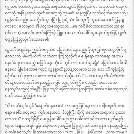
ကျွတ်ပါလာတော့လေသည်. အဖုတ်ထဲတွင်ပဲ ပြီးလိုက်ကာ အဖုတ်ထဲကထွက်
လာတဲ့ အဖြူရောင် သုတ်ရေတွေကို သူမဆံပင်နဲ့ယူပြီး သုတ်လိုက်လေသည်.။
ထွန်းခင်လည်းမောဟိုက်သွားပြီး ခြူးရဲ့ဆံပင်တွေကို ကုတင်အောက်ပြန်ချ
ကာပေး ဘေးမှာပဲ အိပ်လိုက်တော့သည်…..။မျက်စိမှိတ်ထားသော်လည်း စူး
ဝင်လာတဲ့ အလင်းရောင်ကြောင့် ခြူးတယောက် ခေါင်းမူးနောက်စွာဖြင့် မျက်
စိဖွင့်ကြည့်လိုက်သောအခါ။
သူမအိမ်မျက်နှာကြက်မဟုတ်ပဲ ပြောင်းလဲနေသည်ကိုထူးခြားစွာတွေ့လိုက်ရ
လေသည်. မိမိကိုယ်ကို သတိထားကြည့်လိုက်မှ ခြေရော လက်ရော အတုပ်
နောင်ခံရထားသည့်အပြင် ခန္ဓာကိုယ် တွင် ဘာအဝတ်မှမရှိပဲ ပြောင်သလင်းခါ
နေလေပြီဖြစ်သောကြောင့် လွန်စွာထိန့်လန့်သွားလေသည်. ဘေးဘီကိုကြည့်
လိုက်သော် ညက သဘောကောင်းသည်ဆိုသော် Taxiသမားမှ ကိုယ်တုံးလုံး
တီးနဲ့ ပက်လက်အိပ်နေသည့်အပြင် သူ့ရဲ့ လီးကြီးကလည်း ထောင်မတ်
နေသည်တွေ့လိုက်ရပြီး ခြူးလည်းကြောက်လန့်တကြား အော်ဟစ်တော့သည်.
အော်နေသည့်ကြားကပင်။
“ငါ ဘယ်လုပ်လုပ်ဒီရောက်နေတာလဲ. ဘာတွေဖြစ်နေတာလဲ. ငါ့အဖုတ်လေး
ရော ခေါင်းတွေရော ကြိမ်းနေတာပဲ. ဒီလူကြီး ငါ့ကို မတော်မတရားကျင့်ထား
တာလား” စသည်ဖြင့် မေးခွန်းပေါင်းများစွာ ခေါင်းထဲဝင်လာကာ မျက်ရည်
များပါကျဆင်းရင် ရုန်းကန်မိတော့သည်.။ ခြူးရဲ့အော်ဟစ် ရုန်းကန်နေမှုကြော
င့် ထွန်းခင်လည်း နိုးသွားတော့သည်.။ “ဟာ… ခြူး… နိုးပြီလား… ညက ကုမယ့်