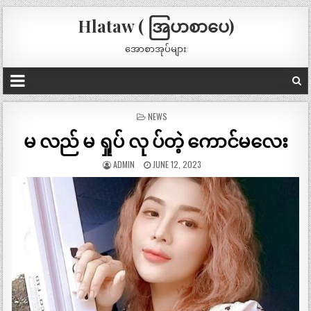
Hlataw ( အြပာစာပေ)
အောစာအုပ်များ
POSTED
NEWS
IN
မ လည် မ ရှုပ် လု ပ်တဲ့ ကောင်မလေး
ADMIN
JUNE 12, 2023