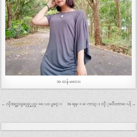
အ ထန် မလေး
Post
← လိုအင္ဆႏၵျဖည့္စည္းေပးျခင္း
အ ရမ္း ေကာင္း လို ့ၿငီးတာေပါ့ →
navigation