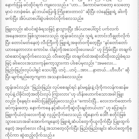
နောက်ပြန် ဖင်ထိုင်ရက် ကျလေသည်.။ “ဟာ…. ဒီကောင်မကတော့ သေတော့
မှာပဲ လာခဲ့စမ်း. နင်ဘယ်ပြေးဖို့ ကြိုးစားတာလဲ” ဆိုပြီး လဲနေခြူးရဲ့ ခါးကို
ဖက်ပြီး အိပ်ယာပေါ်ဆွဲပစ်တင်လိုက်လေသည်။
ခြူးလည်း ဆံပင်ဆွဲခံရသဖြင့် နာသွားပြီး အိပ်ယာပေါ်တွင် ပက်လက်
အနေအထား ဖြစ်သွားလေသည်. ထွန်းခင်လည်း သူရဲ့ ဘောင်းဘီချွတ်လိုက်
ပြီး တောင်မတ်နေတဲ့ လီးကြီးကို ခြူးရဲ့အဖုတ်ဝကိုတေ့ပြီး “နင်တော်တော်
ယားနေတာလား ကောင်မ. ငါနင့်ကိုအသေလိုးပေးမယ်” ဟု ကြိမ်းပြီး တချက်
ထဲဆောင့်ချလိုက်လေသည်. လီးတေ့ပြီး တချက်ထဲအဆုံးထိထိုးထည့်ခံရသ
ဖြင့် ခါးလေးအသားကုန်ကော့သွားကာ ပါးစပ်မှလည်း “အမလေး….
ဖြည်းဖြည်းလုပ်ပါရှင် သေပါပြီ. ဟင့်….ဟင့်….အား…..နာတယ်….ဟီးဟီး” ဆို
ပြီး မျက်ရည်တွေကျကာ အသနားခံလေသည်။
ထွန်းခင်လည်း “ဖြည်းဖြည်း လုပ်စေချင်ရင် နင်မရုန်းနဲ့ ငါ့ကိုကလန်ကဆန်မ
လုပ်နဲ့ ငါခိုင်းတဲ့အတိုင်းလုပ် ကြားလား”ဟု ဟိန်းဟောက်သောအခါ ခြူး
လည်း ငိုနေရင်း ခေါင်းပြန်ငြိမ့်ပြလေသည်.။ “ကောင်းပြီ… လေးဘက်ထောက်
ဖင်ကုန်းတော့. နောက်ကနေ နင့်ဆံပင်ကိုဆွဲလိုးချင်တယ်ဟာ” ဟု ပြောရင်း
ခြူးကိုယ်လုံးလေးကိုဆွဲ လှည့်လိုက်လေသည်. ထို့နောက် ဒေါိဂီ စတိုင်ဖြစ်
သွားသောအခါ အောက်ကျနေတဲ့ ခြူးရဲ့ဆံပင်တွေကိုယူလိုက်ပြီး ပြူးထွက်
နေတဲ့ အဖုတ်လေး လီးနဲ့ အသာတေ့လိုက်ပြီး ဖြည်းဖြည်းချင်း ဆံပင်တွေကိုစု
ကိုင်ကာ ဆွဲထည့်လိုက်သည်.။