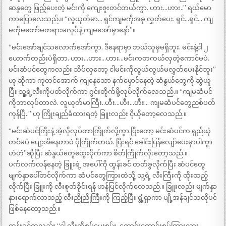
ဆန္ဒတွေ ဖြည့်ပေးတဲ့ မင်းကို ကျေးဇူးတင်တယ်ကွာ. ဟား…ဟား..” ရယ်မော
ကာပြောလေသည်.။ “လူယုတ်မာ… ရှင်ကျမကိုအခု လွှတ်ပေး. ရှင်…ရှင်… ကျ
မကိုမတော်မတရားမလုပ်နဲ့ ကျမအော်မှာနော်”။
“မင်းအော်ချင်သလောက်အော်ကွာ. ဒီနေရာမှာ ဘယ်သူမှမရှိဘူး. မင်းနဲ့ငါ ၂
ယောက်တည်းပဲရှိတာ. ဟား…ဟား…ဟား…မင်းကတကယ်လှတဲ့ကောင်မပဲ.
မင်းဆံပင်တွေကလည်း သိပ်လှတော့ ငါမင်းကိုလွယ်လွယ်မလွှတ်ပေးနိုင်ဘူး”
ဟု ဆိုကာ ကုတင်အောက် ကျနေသော နက်မှောင်နေတဲ့ ဆံနွယ်တွေကို ဆွဲယူ
ပြီး သူ့ရဲ့လီးကိုပတ်လိုက်ကာ ဂွင်းတိုက်ဖို့လုပ်လိုက်လေသည်.။ “ကျမဆံပင်
ကိုဘာလုပ်တာလဲ. လူယုတ်မာကြီး..ဟီး…ဟီး…ဟီး… ကျမဆံပင်တွေညစ်ပတ်
ကုန်ပြီ..” ဟု ကြိုးချည်ခံထားရတဲ့ ခြူးလည်း ငိုယိုတော့လေသည်.။
“မင်းဆံပင်ကြီးနဲ့ အဲ့လိုလုပ်တာကြိုက်လို့ကွာ.ပြီးတော့ မင်းဆံပင်က ရှည်ယုံ
တင်မပဲ ပျော့အိနေတာပဲ ပိုကြိုက်တယ်. ပြီးရင် ခေါင်းပြန်လျော်ပေးမှာပါကွာ
ဟဲဟဲ”ဆိုပြီး ဆံနွယ်တွေထွေးပိုက်ကာ စိတ်ကြိုက်လိုးတော့သည်.။
ပက်လက်လန်နေတဲ့ ခြူးရဲ့ အပေါ်ကို ထွန်းခင် တတ်ခွလိုက်ပြီး ဆံပင်တွေ
မျက်နှာပေါ်တင်လိုက်ကာ ဆံပင်တွေကြားထဲသို့ သူ့ရဲ့ လီးကြီးကို ထိုးထည့်
လိုက်ပြီး ခြူးကို လီးစုတ်ခိုင်းရန် ဟန်ပြင်လိုက်လေသည်.။ ခြူးလည်း မျက်နှာ
နားရောက်လာသည့် လီးညိုညိုကြီးကို ကြည့်ပြီး ရွံ့ရှာကာ ပျို့အန်ချင်သလိုပင်
ဖြစ်နေတော့သည်.။
ထွန်းခင်ကလည်း “ငါ့ လီးကိုစုပ်ပေးစမ်း. ကောင်းကောင်းစုပ်ကြားလား.